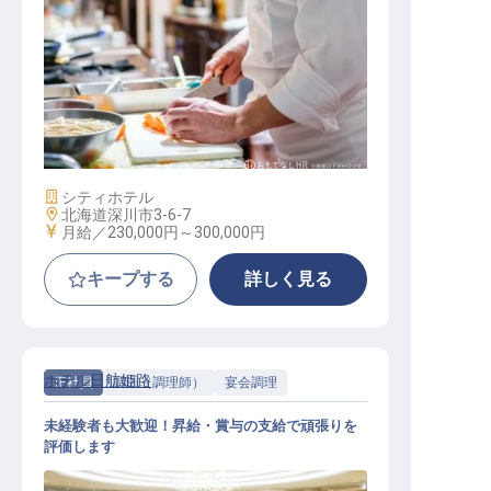
調理
施設業態
シティホテル
勤務地
北海道深川市3-6-7
給与
月給／230,000円～
300,000円
キープする
詳しく見る
ホテル日航姫路
正社員
調理（調理師）
宴会調理
未経験者も大歓迎！昇給・賞与の支給で頑張りを
評価します