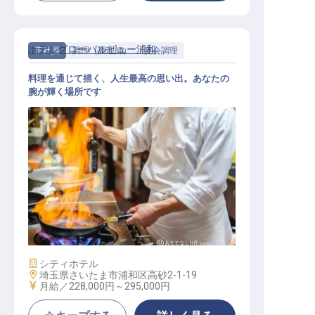
ホテルグローバルビュー浦和
正社員
調理（調理師）
宴会調理
料理を通じて描く、人生最高の思い出。あなたの
腕が輝く場所です
キッチンスタッフ（レストラン・宴
会場）
施設業態
シティホテル
勤務地
埼玉県さいたま市浦和区高砂2-1-19
給与
月給／228,000円～
295,000円