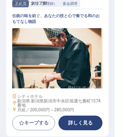
ホテル イタリア軒
正社員
調理（調理師）
宴会調理
伝統の味を紡ぐ、あなたの技と心で奏でる和のお
もてなし物語
調理師 和食
施設業態
シティホテル
新潟県 新潟県新潟市中央区堀通七番町1574
勤務地
番地
給与
月給／200,000円～
280,000円
キープする
詳しく見る