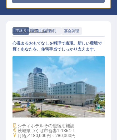
ホテル日航つくば
正社員
調理（調理師）
宴会調理
心温まるおもてなしを料理で表現。新しい環境で
輝くあなたを、住宅手当でしっかり支えます。
宴会調理
施設業態
シティホテル
その他宿泊施設
勤務地
茨城県つくば市吾妻1-1364-1
給与
月給／180,000円～
280,000円