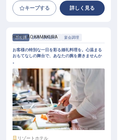
キープする
詳しく見る
HOTEL AO KAMAKURA
正社員
調理（調理師）
宴会調理
お客様の特別な一日を彩る婚礼料理を。心温まる
おもてなしの舞台で、あなたの腕を磨きませんか
。
バンケットキッチンスタッフ
施設業態
リゾートホテル