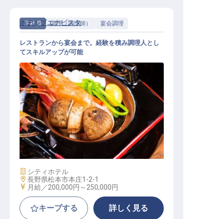
ホテルブエナビスタ
正社員
調理（調理師）
宴会調理
レストランから宴会まで。経験を積み調理人とし
てスキルアップが可能
洋食調理スタッフ
施設業態
シティホテル
勤務地
長野県松本市本庄1-2-1
給与
月給／200,000円～
250,000円
キープする
詳しく見る