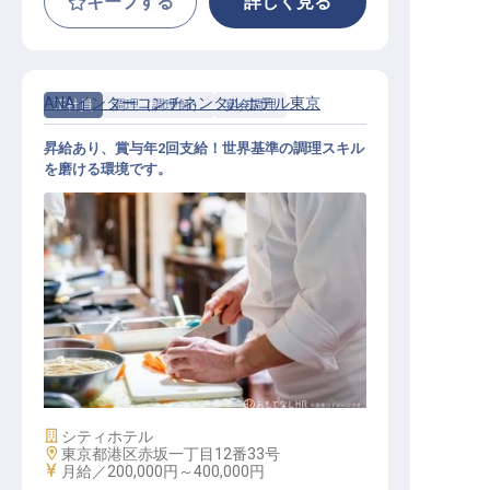
キープする
詳しく見る
ANAインターコンチネンタルホテル東京
正社員
調理（調理師）
宴会調理
昇給あり、賞与年2回支給！世界基準の調理スキル
を磨ける環境です。
宴会調理（コールドセクション）
施設業態
シティホテル
勤務地
東京都港区赤坂一丁目12番33号
給与
月給／200,000円～
400,000円