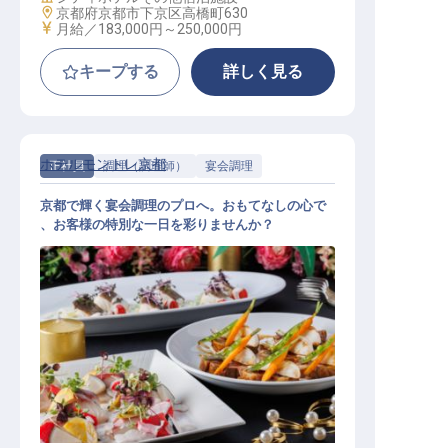
勤務地
京都府京都市下京区高橋町630
給与
月給／183,000円～
250,000円
キープする
詳しく見る
ホテルモントレ京都
正社員
調理（調理師）
宴会調理
京都で輝く宴会調理のプロへ。おもてなしの心で
、お客様の特別な一日を彩りませんか？
宴会調理スタッフ