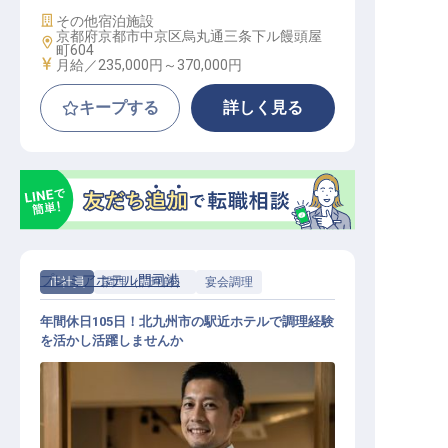
施設業態
その他宿泊施設
京都府京都市中京区烏丸通三条下ル饅頭屋
勤務地
町604
給与
月給／235,000円～
370,000円
キープする
詳しく見る
プレミアホテル門司港
正社員
調理（調理師）
宴会調理
年間休日105日！北九州市の駅近ホテルで調理経験
を活かし活躍しませんか