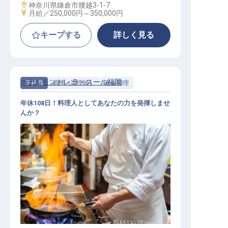
勤務地
神奈川県鎌倉市腰越3-1-7
給与
月給／250,000円～
350,000円
キープする
詳しく見る
ホテルモントレ ラ・スール福岡
正社員
調理（調理師）
宴会調理
年休108日！料理人としてあなたの力を発揮しませ
んか？
調理（宴会調理）