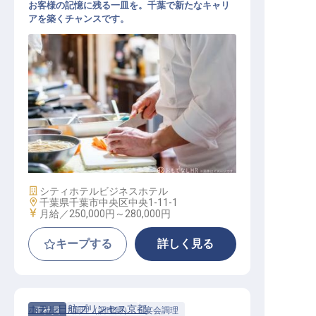
お客様の記憶に残る一皿を。千葉で新たなキャリ
アを築くチャンスです。
西洋料理の宴会・レストラン調理師
施設業態
シティホテル
ビジネスホテル
勤務地
千葉県千葉市中央区中央1-11-1
給与
月給／250,000円～
280,000円
キープする
詳しく見る
ホテル日航プリンセス京都
正社員
調理（調理師）
宴会調理