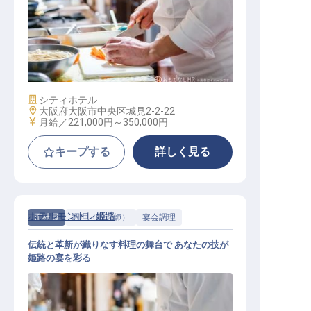
宴会調理スタッフ
施設業態
シティホテル
勤務地
大阪府大阪市中央区城見2-2-22
給与
月給／221,000円～
350,000円
キープする
詳しく見る
ホテルモントレ姫路
正社員
調理（調理師）
宴会調理
伝統と革新が織りなす料理の舞台で あなたの技が
姫路の宴を彩る