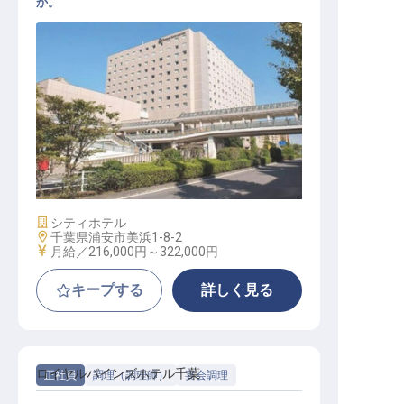
か。
調理スタッフ【オリエンタルホテル
東京ベイ】
施設業態
シティホテル
勤務地
千葉県浦安市美浜1-8-2
給与
月給／216,000円～
322,000円
キープする
詳しく見る
ロイヤルパインズホテル千葉
正社員
調理（調理師）
宴会調理