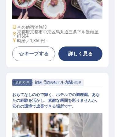
宴会調理スタッフ
施設業態
その他宿泊施設
京都府京都市中京区烏丸通三条下ル饅頭屋
勤務地
町604
給与
時給／1,350円～
キープする
詳しく見る
ホテルモントレ ラ・スール大阪
契約社員
調理（調理師）
宴会調理
おもてなしの心で輝く、ホテルでの調理職。あな
たの経験を活かし、素敵な瞬間を彩りませんか。
安心の環境で成長できる場所です。