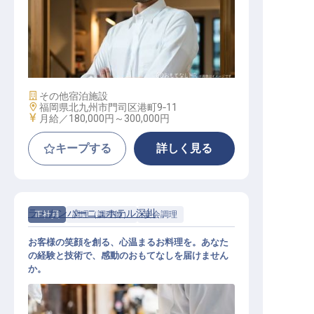
宴会調理スタッフ
施設業態
その他宿泊施設
勤務地
福岡県北九州市門司区港町9‐11
給与
月給／180,000円～
300,000円
キープする
詳しく見る
ラ・カンパーニュホテル深川
正社員
調理（調理師）
宴会調理
お客様の笑顔を創る、心温まるお料理を。あなた
の経験と技術で、感動のおもてなしを届けません
か。