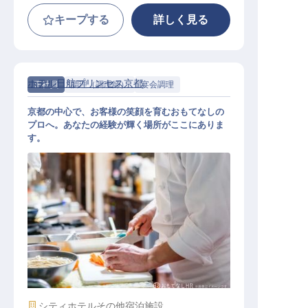
キープする
詳しく見る
ホテル日航プリンセス京都
正社員
調理（調理師）
宴会調理
京都の中心で、お客様の笑顔を育むおもてなしの
プロへ。あなたの経験が輝く場所がここにありま
す。
宴会部門・洋食のキッチンスタッフ
施設業態
シティホテル
その他宿泊施設