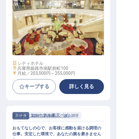
宴会調理
施設業態
シティホテル
勤務地
兵庫県姫路市南駅前町100
給与
月給／203,000円～
255,000円
キープする
詳しく見る
オリエンタルホテル東京ベイ
正社員
調理（調理師）
宴会調理
おもてなしの心で、お客様に感動を届ける調理の
仕事。安定した環境で、あなたの腕を磨きません