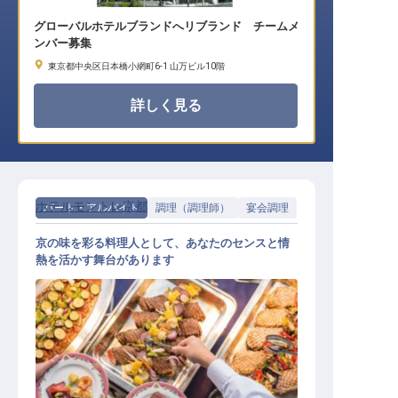
グローバルホテルブランドへリブランド チームメ
ンバー募集
東京都中央区日本橋小網町6-1 山万ビル10階
詳しく見る
ホテルモントレ京都
パート・アルバイト
調理（調理師）
宴会調理
京の味を彩る料理人として、あなたのセンスと情
熱を活かす舞台があります