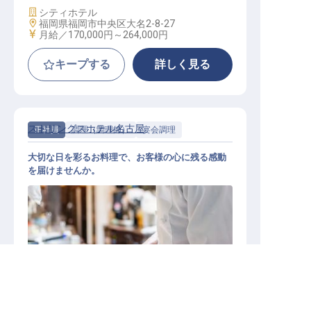
施設業態
シティホテル
勤務地
福岡県福岡市中央区大名2-8-27
給与
月給／170,000円～
264,000円
キープする
詳しく見る
ストリングスホテル名古屋
正社員
調理（調理師）
宴会調理
大切な日を彩るお料理で、お客様の心に残る感動
を届けませんか。
求人を紹介してもらう
ストリングスホテル名古屋 ブライダ
ル調理スタッフ【正社員】