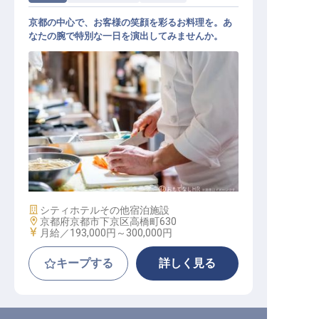
京都の中心で、お客様の笑顔を彩るお料理を。あ
なたの腕で特別な一日を演出してみませんか。
調理・キッチンスタッフ
施設業態
シティホテル
その他宿泊施設
勤務地
京都府京都市下京区高橋町630
給与
月給／193,000円～
300,000円
キープする
詳しく見る