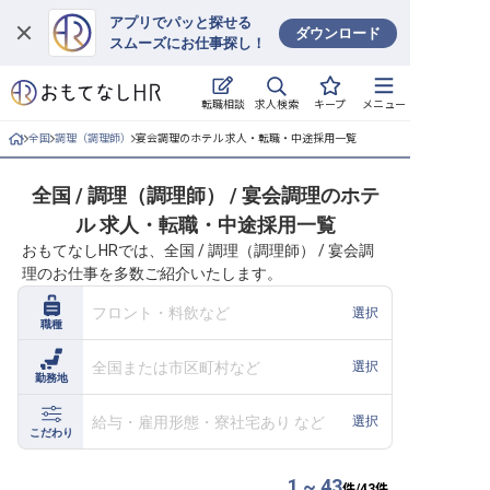
アプリでパッと探せる
ダウンロード
スムーズにお仕事探し！
ログイン
求人検索
転職相談
キープ
メニュー
求人・施設を探す
全国
調理（調理師）
宴会調理のホテル 求人・転職・中途採用一覧
キープした求人
全国 / 調理（調理師） / 宴会調理のホテ
ル 求人・転職・中途採用一覧
就職・転職 合同説明会
おもてなしHRでは、全国 / 調理（調理師） / 宴会調
理のお仕事を多数ご紹介いたします。
おもてなしHRについて
フロント・料飲など
選択
職種
ご利用の流れ
全国または市区町村など
選択
勤務地
よくある質問
給与・雇用形態・寮社宅あり など
選択
ホテル・宿泊業界情報コラム
こだわり
1 ~ 43
件/
43
件