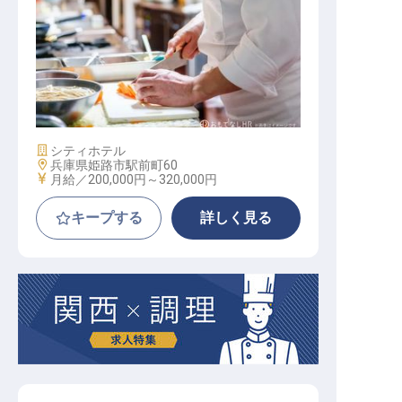
宴会調理スタッフ
施設業態
シティホテル
勤務地
兵庫県姫路市駅前町60
給与
月給／200,000円～
320,000円
キープする
詳しく見る