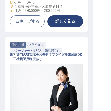
施設業態
シティホテル
勤務地
兵庫県神戸市垂水区海岸通11-1
給与
月給／230,000円～
280,000円
キープする
詳しく見る
琵琶湖ホテル
契約社員
ブライダル
マネージャー・支配人（婚礼部門）
婚礼部門の監督職をお任せ！ブライダル未経験OK
・正社員登用制度あり
婚礼部門の監督職