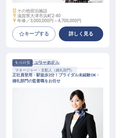
施設業態
その他宿泊施設
勤務地
滋賀県大津市浜町2-40
給与
年俸／3,000,000円～
4,700,000円
キープする
詳しく見る
京都センチュリーホテル
契約社員
ブライダル
マネージャー・支配人（婚礼部門）
正社員登用・駅徒歩2分！ブライダル未経験OK・
婚礼部門の監督職をお任せ
婚礼部門の監督職