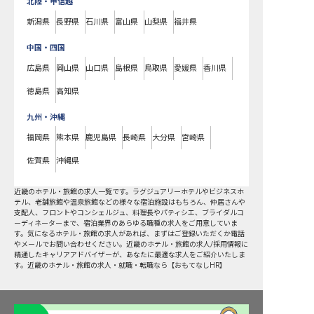
北陸・甲信越
新潟県
長野県
石川県
富山県
山梨県
福井県
中国・四国
広島県
岡山県
山口県
島根県
鳥取県
愛媛県
香川県
徳島県
高知県
九州・沖縄
福岡県
熊本県
鹿児島県
長崎県
大分県
宮崎県
佐賀県
沖縄県
近畿
のホテル・旅館の求人一覧です。ラグジュアリーホテルやビジネスホ
テル、老舗旅館や温泉旅館などの様々な宿泊施設はもちろん、仲居さんや
支配人、フロントやコンシェルジュ、料理長やパティシエ、ブライダルコ
ーディネーターまで、宿泊業界のあらゆる職種の求人をご用意していま
す。気になるホテル・旅館の求人があれば、まずはご登録いただくか電話
やメールでお問い合わせください。近畿のホテル・旅館の求人/採用情報に
精通したキャリアアドバイザーが、あなたに最適な求人をご紹介いたしま
す。近畿のホテル・旅館の求人・就職・転職なら【おもてなしHR】