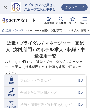
アプリでパッと探せる
ダウンロード
スムーズにお仕事探し！
ログイン
求人検索
転職相談
キープ
メニュー
求人・施設を探す
近畿
ブライダル
マネージャー・支配人（婚礼部門）のホテル 求人・転職・中途採用一覧
キープした求人
近畿 / ブライダル / マネージャー・支配
人（婚礼部門）のホテル 求人・転職・中
就職・転職 合同説明会
途採用一覧
おもてなしHRでは、近畿 / ブライダル / マネージャ
おもてなしHRについて
ー・支配人（婚礼部門）のお仕事を多数ご紹介いた
します。
ご利用の流れ
フロント・料飲など
選択
職種
よくある質問
全国または市区町村など
選択
勤務地
ホテル・宿泊業界情報コラム
給与・雇用形態・寮社宅あり など
選択
こだわり