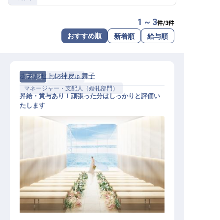
転職サポートに申し込む
無料
1 ~ 3
件/
3
件
おすすめ順
新着順
給与順
採用をお考えの企業様へ
ホテルセトレ神戸・舞子
正社員
ブライダル
マネージャー・支配人（婚礼部門）
昇給・賞与あり！頑張った分はしっかりと評価い
たします
ウェディングプランナー・マネージ
ャー候補