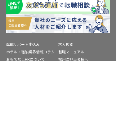
転職サポート申込み
求人検索
ホテル・宿泊業界情報コラム
転職マニュアル
おもてなしHRについて
採用ご担当者様へ
個人情報の取扱いについて
プライバシーポリシー
求人を紹介してもらう
利用規約
退会手続き
運営会社
宿泊業界用語集
商標について
サイトマップ
公式コミュニティ
株式会社ネクストビート運営サービス