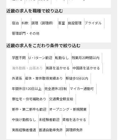
近畿の求人を職種で絞り込む
宿泊
料飲
調理（調理師）
客室
施設管理
ブライダル
管理部門・その他
近畿の求人をこだわり条件で絞り込む
学歴不問
U・Iターン歓迎
転勤なし
残業月20時間以内
海外勤務・出張あり
英語を活かせる
中国語を活かせる
外資系
産休・育休取得実績あり
駅徒歩5分以内
年間休日120日以上
完全週休2日制
マイカー通勤可
寮社宅・住宅補助あり
交通費全額支給
新卒・第二新卒も歓迎
オープニング・新規開業
中抜け勤務なし
未経験者歓迎
資格を活かせる
実務経験者優遇
普通自動車免許
調理師免許