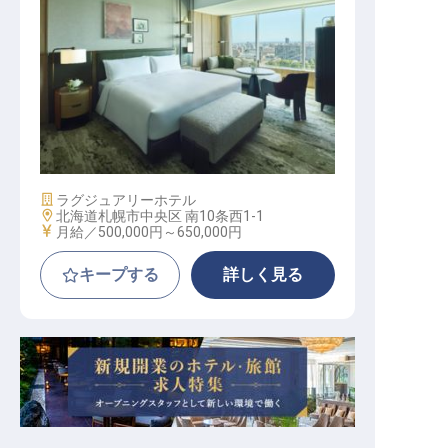
Room Division Manager
施設業態
ラグジュアリーホテル
勤務地
北海道札幌市中央区 南10条西1-1
給与
月給／500,000円～
650,000円
キープする
詳しく見る