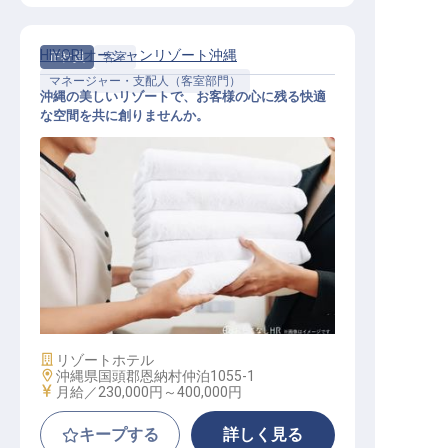
HIYORIオーシャンリゾート沖縄
正社員
客室
マネージャー・支配人（客室部門）
沖縄の美しいリゾートで、お客様の心に残る快適
な空間を共に創りませんか。
ホテル清掃責任者【HIYORI オーシ
ャンリゾート 沖縄】
施設業態
リゾートホテル
勤務地
沖縄県国頭郡恩納村仲泊1055-1
給与
月給／230,000円～
400,000円
キープする
詳しく見る