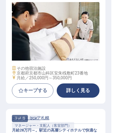
ハウスキーピングマネージャー
施設業態
その他宿泊施設
勤務地
京都府京都市山科区安朱桟敷町23番地
給与
月給／250,000円～
350,000円
キープする
詳しく見る
ホテルエミシア札幌
正社員
客室
マネージャー・支配人（客室部門）
月給28万円～。駅近の高層シティホテルで快適な