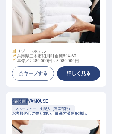
客室清掃 アソシエイト
施設業態
リゾートホテル
勤務地
兵庫県三木市細川町垂穂894-60
給与
年俸／2,480,000円～
3,080,000円
キープする
詳しく見る
SHISHI-IWA HOUSE
正社員
客室
マネージャー・支配人（客室部門）
お客様の心に寄り添い、最高の滞在を演出。