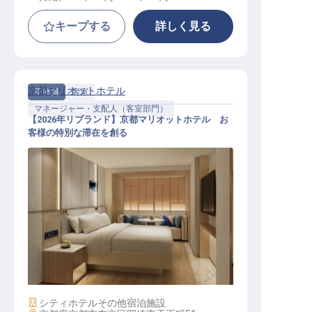
キープする
詳しく見る
京都マリオットホテル
正社員
客室
マネージャー・支配人（客室部門）
【2026年リブランド】京都マリオットホテル お
客様の特別な滞在を創る
ハウスキーピングマネージャー｜20
26年リブランド開業／月給30.5万円
～
施設業態
シティホテル
その他宿泊施設