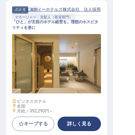
アールエヌティーホテルズ株式会社 法人採用
正社員
客室
マネージャー・支配人（客室部門）
「ひと」が主役のホテル経営を。理想のホスピタ
リティを形に
客室部門支配人【全国】
施設業態
ビジネスホテル
勤務地
全国
給与
月給／392,290円～
キープする
詳しく見る