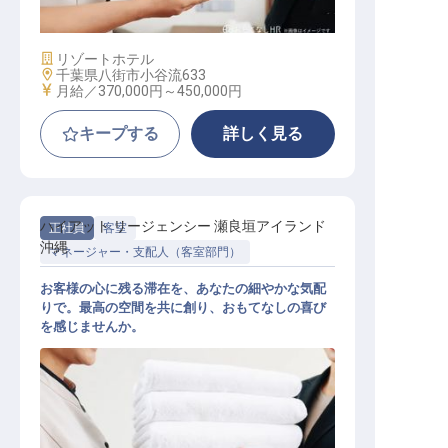
施設業態
リゾートホテル
勤務地
千葉県八街市小谷流633
給与
月給／370,000円～
450,000円
キープする
詳しく見る
ハイアット リージェンシー 瀬良垣アイランド
正社員
客室
沖縄
マネージャー・支配人（客室部門）
お客様の心に残る滞在を、あなたの細やかな気配
りで。最高の空間を共に創り、おもてなしの喜び
を感じませんか。