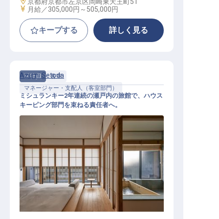
勤務地
京都府京都市左京区岡崎東天王町51
給与
月給／305,000円～
505,000円
キープする
詳しく見る
Azumi Setoda
正社員
客室
マネージャー・支配人（客室部門）
ミシュランキー2年連続の瀬戸内の旅館で、ハウス
キーピング部門を束ねる責任者へ。
ハウスキーピングマネージャー（客
室管理）│月給38万円〜(役職手当含
む)／ミシュランキー2年連続の瀬戸
内旅館／寮あり・U・Iターン歓迎