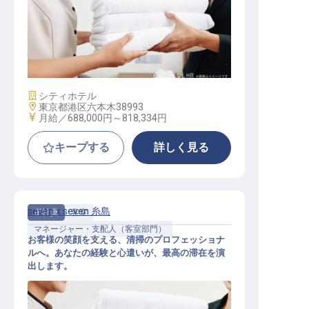
ハウスキーピング（マネージャー）
施設業態
シティホテル
勤務地
東京都港区六本木38993
給与
月給／688,000円～
818,334円
キープする
詳しく見る
seven x seven 糸島
正社員
客室
マネージャー・支配人（客室部門）
お客様の笑顔を支える、清掃のプロフェッショナ
ルへ。あなたの経験と心遣いが、最高の滞在を演
出します。