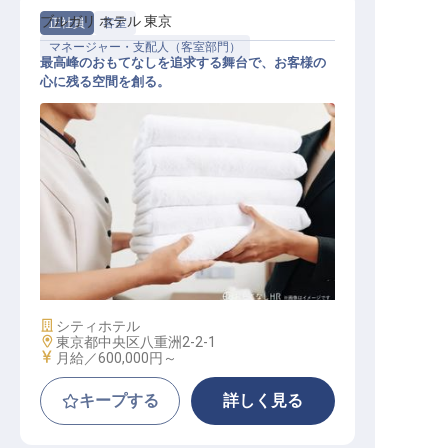
ブルガリ ホテル 東京
正社員
客室
マネージャー・支配人（客室部門）
最高峰のおもてなしを追求する舞台で、お客様の
心に残る空間を創る。
【宿泊部門】エグゼクティブ ハウス
キーパー
施設業態
シティホテル
勤務地
東京都中央区八重洲2-2-1
給与
月給／600,000円～
キープする
詳しく見る