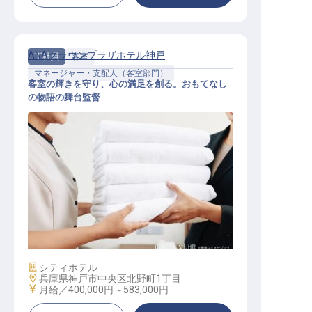
ANAクラウンプラザホテル神戸
正社員
客室
マネージャー・支配人（客室部門）
客室の輝きを守り、心の満足を創る。おもてなし
の物語の舞台監督
ハウスキーピングマネージャー
施設業態
シティホテル
勤務地
兵庫県神戸市中央区北野町1丁目
給与
月給／400,000円～
583,000円