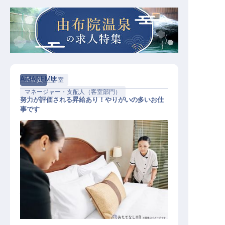
AMANEMU
正社員
客室
マネージャー・支配人（客室部門）
努力が評価される昇給あり！やりがいの多いお仕
事です
ハウスキーパーアシスタントマネー
ジャー