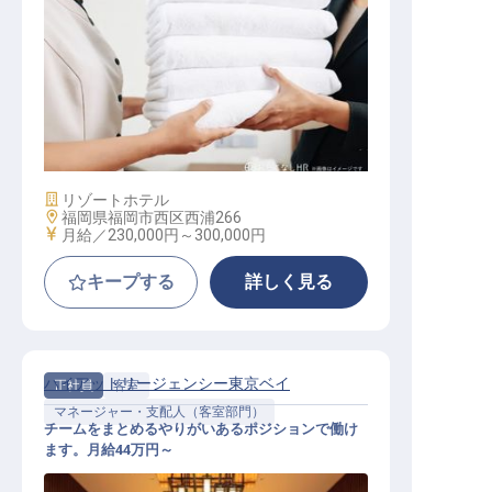
客室清掃責任者
施設業態
リゾートホテル
勤務地
福岡県福岡市西区西浦266
給与
月給／230,000円～
300,000円
キープする
詳しく見る
ハイアットリージェンシー東京ベイ
正社員
客室
マネージャー・支配人（客室部門）
チームをまとめるやりがいあるポジションで働け
ます。月給44万円～