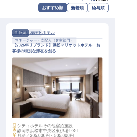
転職サポートに申し込む
おすすめ順
新着順
給与順
無料
採用をお考えの企業様へ
浜松マリオットホテル
正社員
客室
マネージャー・支配人（客室部門）
【2026年リブランド】浜松マリオットホテル お
客様の特別な滞在を創る
ハウスキーピングマネージャー│202
6年リブランド開業／上質な空間を
支える
施設業態
シティホテル
その他宿泊施設
勤務地
静岡県浜松市中央区東伊場1-3-1
給与
月給／305,000円～
505,000円