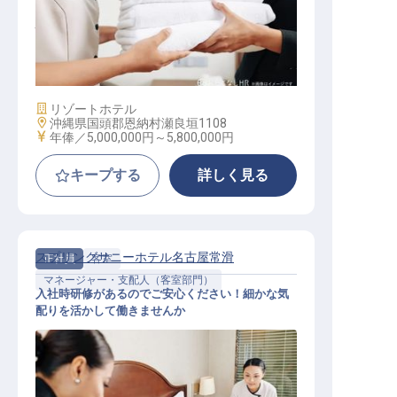
ハウスキーピングアシスタントマネ
ージャー
施設業態
リゾートホテル
勤務地
沖縄県国頭郡恩納村瀬良垣1108
給与
年俸／5,000,000円～
5,800,000円
キープする
詳しく見る
スプリングサニーホテル名古屋常滑
正社員
客室
マネージャー・支配人（客室部門）
入社時研修があるのでご安心ください！細かな気
配りを活かして働きませんか