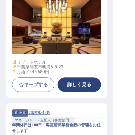
ハウスキーピングマネージャー
施設業態
リゾートホテル
勤務地
千葉県浦安市明海5-8-23
給与
月給／446,680円～
キープする
詳しく見る
京都山科ホテル山楽
正社員
客室
マネージャー・支配人（客室部門）
年間休日は108日！客室清掃業務全般の管理をお任
せします