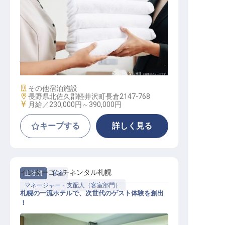
ハウスキーピングマネージャー
施設業態
その他宿泊施設
勤務地
長野県北佐久郡軽井沢町長倉2147-768
給与
月給／230,000円～
390,000円
キープする
詳しく見る
インターコンチネンタル札幌
正社員
客室
マネージャー・支配人（客室部門）
札幌の一流ホテルで、次世代のゲスト体験を創出
！