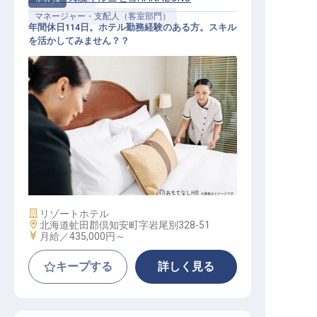
マネージャー・支配人（客室部門）
年間休日114日。ホテル勤務経験のある方。スキル
を活かしてみません？？
客室課長（エグゼクティブ・ハウス
キーパー）
施設業態
リゾートホテル
勤務地
北海道虻田郡倶知安町字岩尾別328-51
給与
月給／435,000円～
キープする
詳しく見る