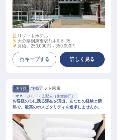
清掃責任者候補
施設業態
リゾートホテル
勤務地
大分県別府市駅前本町6-35
給与
月給／250,000円～
350,000円
キープする
詳しく見る
グランドハイアット東京
正社員
客室
マネージャー・支配人（客室部門）
お客様の心に残る滞在を演出。あなたの経験と情
熱で、最高のホスピタリティを追求しませんか。