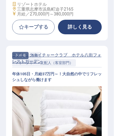
施設業態
リゾートホテル
勤務地
三重県志摩市浜島町迫子2165
給与
月給／270,000円～
380,000円
キープする
詳しく見る
コズミックネイチャークラブ ホテル八街フォ
正社員
客室
レストガーデン
マネージャー・支配人（客室部門）
年休105日・月給37万円～！大自然の中でリフレッ
シュしながら働けます
客室清掃マネージャー