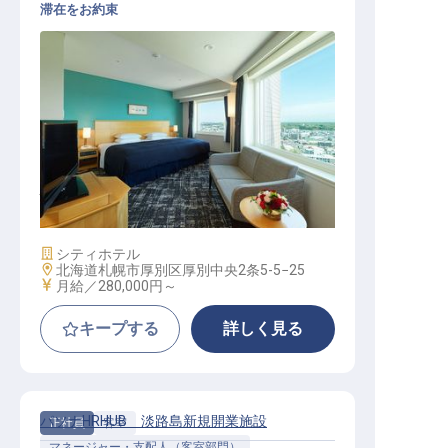
滞在をお約束
ハウスキーピングマネージャー
施設業態
シティホテル
勤務地
北海道札幌市厚別区厚別中央2条5-5−25
給与
月給／280,000円～
キープする
詳しく見る
パソナHRHUB 淡路島新規開業施設
正社員
客室
マネージャー・支配人（客室部門）