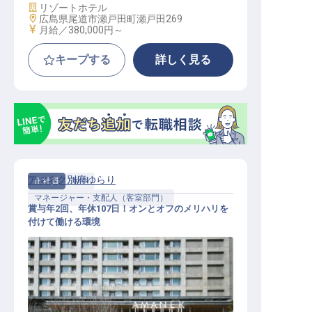
施設業態
リゾートホテル
勤務地
広島県尾道市瀬戸田町瀬戸田269
給与
月給／380,000円～
キープする
詳しく見る
アマネク別府ゆらり
正社員
客室
マネージャー・支配人（客室部門）
賞与年2回、年休107日！オンとオフのメリハリを
付けて働ける環境