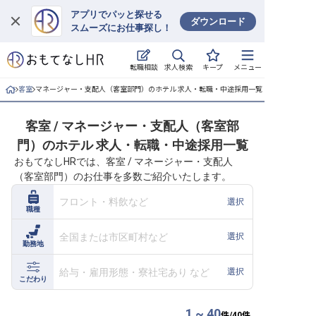
アプリでパッと探せる
ダウンロード
スムーズにお仕事探し！
ログイン
求人検索
転職相談
キープ
メニュー
求人・施設を探す
客室
マネージャー・支配人（客室部門）のホテル 求人・転職・中途採用一覧
キープした求人
客室 / マネージャー・支配人（客室部
門）のホテル 求人・転職・中途採用一覧
就職・転職 合同説明会
おもてなしHRでは、客室 / マネージャー・支配人
（客室部門）のお仕事を多数ご紹介いたします。
おもてなしHRについて
フロント・料飲など
選択
職種
ご利用の流れ
全国または市区町村など
選択
勤務地
よくある質問
給与・雇用形態・寮社宅あり など
選択
ホテル・宿泊業界情報コラム
こだわり
1 ~ 40
件/
40
件