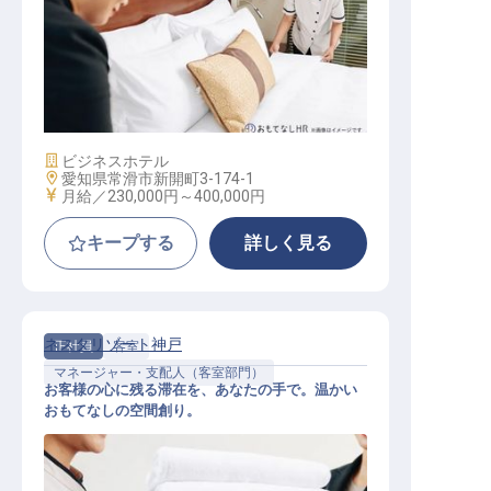
ホテル清掃責任者
施設業態
ビジネスホテル
勤務地
愛知県常滑市新開町3-174-1
給与
月給／230,000円～
400,000円
キープする
詳しく見る
ネスタリゾート神戸
正社員
客室
マネージャー・支配人（客室部門）
お客様の心に残る滞在を、あなたの手で。温かい
おもてなしの空間創り。