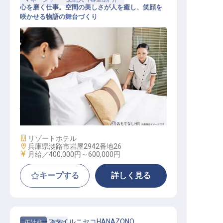
心を磨く仕事。空間の美しさが人を癒し、笑顔を
咲かせる物語の舞台づくり
ハウスキーピング・清掃業務管理者
施設業態
リゾートホテル
勤務地
兵庫県淡路市岩屋2942番地26
給与
月給／400,000円～
600,000円
キープする
詳しく見る
ニッコースタイルニセコHANAZONO
正社員
客室