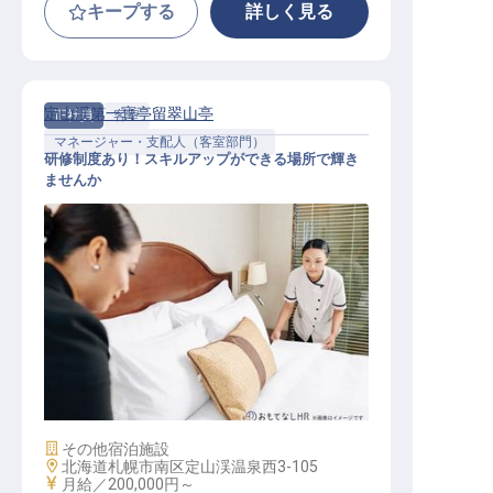
キープする
詳しく見る
定山渓第一寶亭留翠山亭
正社員
客室
マネージャー・支配人（客室部門）
研修制度あり！スキルアップができる場所で輝き
ませんか
客室係マネージャー候補
施設業態
その他宿泊施設
勤務地
北海道札幌市南区定山渓温泉西3-105
給与
月給／200,000円～