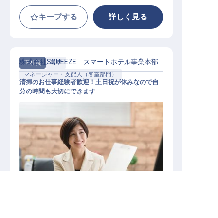
キープする
詳しく見る
株式会社SQUEEZE スマートホテル事業本部
正社員
客室
マネージャー・支配人（客室部門）
清掃のお仕事経験者歓迎！土日祝が休みなので自
分の時間も大切にできます
ホテルクリーニングスーパーバイザ
ー
求人を紹介してもらう
施設業態
その他宿泊施設
勤務地