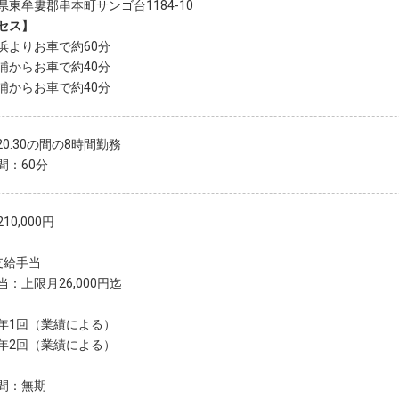
県東牟婁郡串本町サンゴ台1184-10
セス】
浜よりお車で約60分
浦からお車で約40分
浦からお車で約40分
〜20:30の間の8時間勤務
間：60分
10,000円
支給手当
：上限月26,000円迄
年1回（業績による）
年2回（業績による）
間：無期