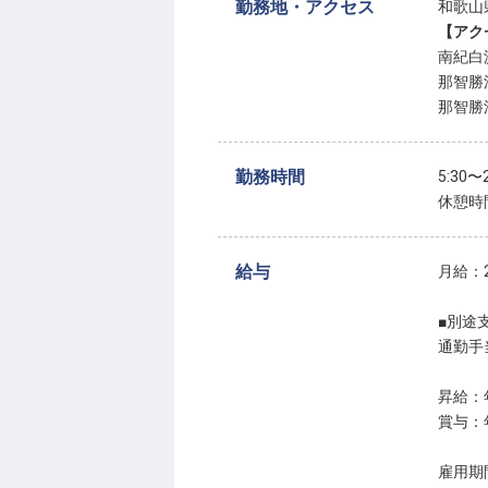
勤務地・アクセス
和歌山
【アク
南紀白
那智勝
那智勝
勤務時間
5:30
休憩時
給与
月給：2
■別途
通勤手当
昇給：
賞与：
雇用期