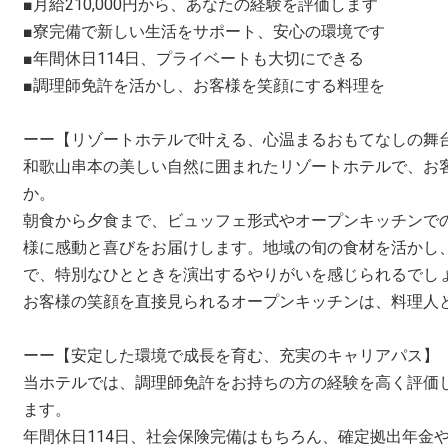
■月給210,000円から、あなたの経験を評価します
■寮完備で新しい生活をサポート、安心の環境です
■年間休日114日、プライベートも大切にできる
■調理師免許を活かし、お客様を笑顔にする料理を
ーー【リゾートホテルで叶える、心温まるおもてなしの舞
和歌山串本の美しい自然に囲まれたリゾートホテルで、お
か。
朝食から夕食まで、ビュッフェ形式やオープンキッチンで
様に感動と喜びをお届けします。地域の旬の食材を活かし
で、特別なひとときを演出するやりがいを感じられるでし
お客様の笑顔を直接見られるオープンキッチンは、料理人
ーー【安定した環境で成長を育む、充実のキャリアパス】
当ホテルでは、調理師免許をお持ちの方の経験を高く評価
ます。
年間休日114日、社会保険完備はもちろん、確定拠出年金