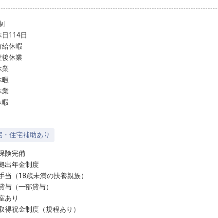
制
日114日
有給休暇
産後休業
休業
休暇
休業
休暇
宅・住宅補助あり
保険完備
拠出年金制度
手当（18歳未満の扶養親族）
貸与（一部貸与）
室あり
取得祝金制度（規程あり）