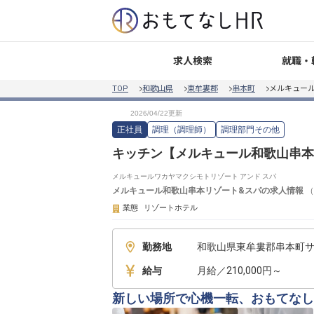
就職・
求人検索
TOP
和歌山県
東牟婁郡
串本町
メルキュー
正社員
調理（調理師）
調理部門その他
キッチン【メルキュール和歌山串本
メルキュールワカヤマクシモトリゾート アンド スパ
メルキュール和歌山串本リゾート&スパ
の求人情報
（
業態
リゾートホテル
勤務地
和歌山県東牟婁郡串本町サン
給与
月給／210,000円～
新しい場所で心機一転、おもてなし