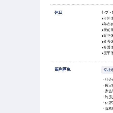
休日
シフト
■年間休
■年次
■産前
■育児
■介護
■介護
■慶弔
福利厚生
寮社
・社会
・確定
・家族
・制服
・休憩
・資格