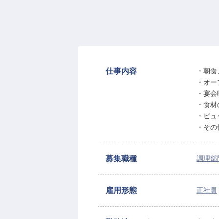
仕事内容
・朝食
・オー
・宴会
・食材
・ビュ
・その
募集職種
調理部
雇用形態
正社員