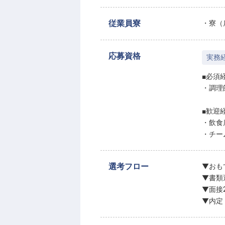
従業員寮
・寮（
応募資格
実務
■必須
・調理
■歓迎
・飲食
・チー
選考フロー
▼おも
▼書類
▼面接
▼内定