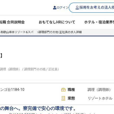
採用をお考えの法人
ログイン
転職 合同説明会
おもてなしHRについて
ホテル・宿泊業界
ル和歌山串本リゾート&スパ
調理部門その他/正社員の求人詳細
】
調理（調理師）
/
調理部門その他
/
正社員
）
ゴ台1184-10
職種
調理（調理師） 
業態
リゾートホテル
の舞台へ。寮完備で安心の環境です。