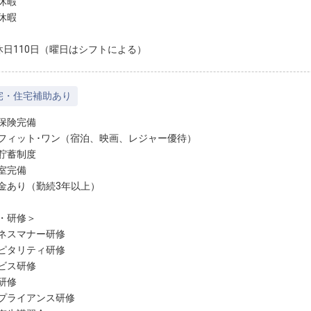
休暇
休暇
休日110日（曜日はシフトによる）
宅・住宅補助あり
保険完備
フィット･ワン（宿泊、映画、レジャー優待）
貯蓄制度
室完備
金あり（勤続3年以上）
・研修＞
ネスマナー研修
ピタリティ研修
ビス研修
研修
プライアンス研修