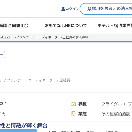
採用をお考えの法人
ログイン
転職 合同説明会
おもてなしHRについて
ホテル・宿泊業界
ト&スパ
プランナー・コーディネーター/正社員の求人詳細
ー
ル
/
プランナー・コーディネーター
/
正社員
）
3-1
職種
ブライダル ＞ 
00円
業態
その他宿泊施設
性と情熱が輝く舞台