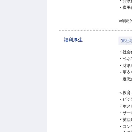
・介護
・慶弔
※年間
福利厚生
寮社
・社会
・ベネ
・財形
・更衣
・退職
＜教育
・ビジ
・ホス
・サー
・英語
・コン