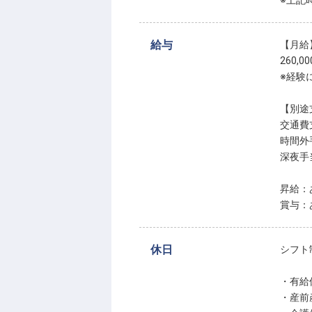
※上記
給与
【月給
260,0
※経験
【別途
交通費支
時間外
深夜手当
昇給：
賞与：
休日
シフト
・有給
・産前