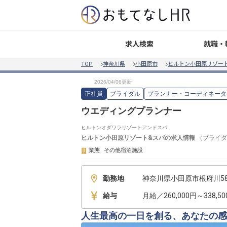
就職・
求人検索
TOP
神奈川県
小田原市
ヒルトン小田原リゾー
正社員
ブライダル
プランナー・コーディネータ
ウエディングプランナー
ヒルトンオダワラリゾートアンドスパ
ヒルトン小田原リゾート&スパ
の求人情報
（
ブライダ
業態
その他宿泊施設
勤務地
神奈川県小田原市根府川58
給与
月給／260,000円～338,5
人生最高の一日を創る、あなたの感