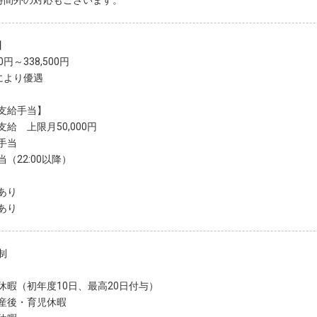
時間外の対応もございます。
】
00円～338,500円
により優遇
支給手当】
給 上限月50,000円
手当
（22:00以降）
あり
あり
制
休暇（初年度10日、最高20日付与）
産後・育児休暇