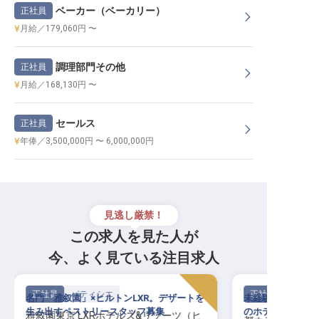
ベーカー（ベーカリー）
正社員
月給／179,060円 〜
調理部門その他
正社員
月給／168,130円 〜
セールス
正社員
年俸／3,500,000円 〜 6,000,000円
見逃し厳禁！
この求人を見た人が
今、よく見ている注目求人
正社員
パティシエ
正社員
名門「雅叙園」×ヒルトンLXR。デザートを
未経験から幅広い
生み出すペストリースタッフ募集
のホテルパティシ
雅叙園東京 LXRホテルズ&リゾーツ（ヒ