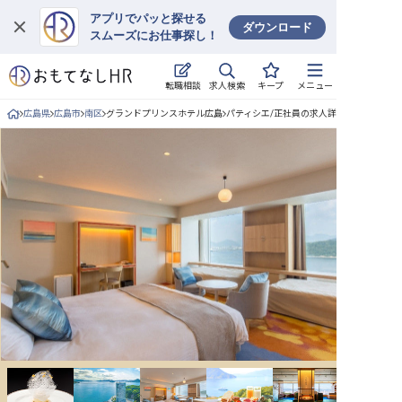
アプリでパッと探せる
ダウンロード
スムーズにお仕事探し！
ログイン
求人検索
転職相談
キープ
メニュー
求人・施設を探す
広島県
広島市
南区
グランドプリンスホテル広島
パティシエ/正社員の求人詳細
キープした求人
就職・転職 合同説明会
おもてなしHRについて
ご利用の流れ
よくある質問
ホテル・宿泊業界情報コラム