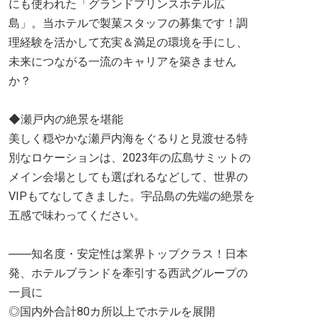
にも使われた「グランドプリンスホテル広
島」。当ホテルで製菓スタッフの募集です！調
理経験を活かして充実＆満足の環境を手にし、
未来につながる一流のキャリアを築きません
か？
◆瀬戸内の絶景を堪能
美しく穏やかな瀬戸内海をぐるりと見渡せる特
別なロケーションは、2023年の広島サミットの
メイン会場としても選ばれるなどして、世界の
VIPもてなしてきました。宇品島の先端の絶景を
五感で味わってください。
――知名度・安定性は業界トップクラス！日本
発、ホテルブランドを牽引する西武グループの
一員に
◎国内外合計80カ所以上でホテルを展開