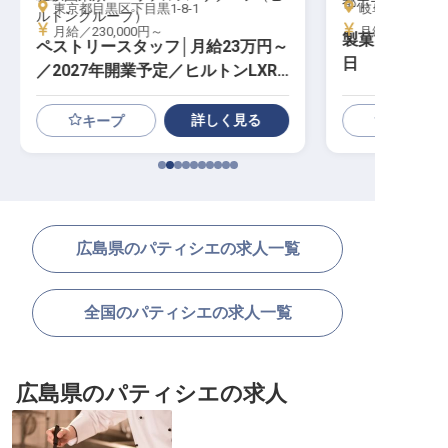
都ホテル 岐阜長
東京都目黒区下目黒1-8-1
岐阜県岐阜市長良
ルトングループ）
月給／230,000円～
月給／170,70
製菓スタッフ│
ペストリースタッフ│月給23万円～
日
／2027年開業予定／ヒルトンLXR
東京初進出
詳しく見る
キープ
広島県のパティシエの求人一覧
全国のパティシエの求人一覧
広島県のパティシエの求人