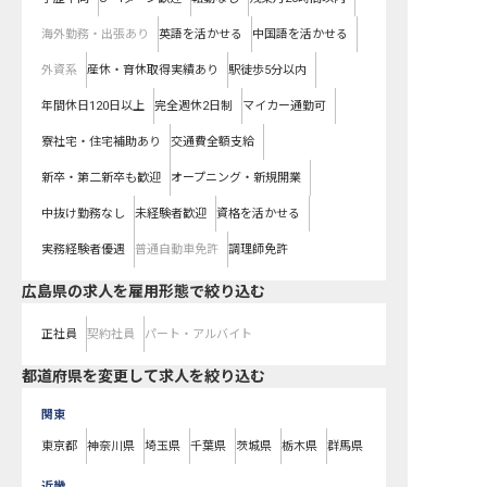
海外勤務・出張あり
英語を活かせる
中国語を活かせる
外資系
産休・育休取得実績あり
駅徒歩5分以内
年間休日120日以上
完全週休2日制
マイカー通勤可
寮社宅・住宅補助あり
交通費全額支給
新卒・第二新卒も歓迎
オープニング・新規開業
中抜け勤務なし
未経験者歓迎
資格を活かせる
実務経験者優遇
普通自動車免許
調理師免許
広島県の求人を雇用形態で絞り込む
正社員
契約社員
パート・アルバイト
都道府県を変更して求人を絞り込む
関東
東京都
神奈川県
埼玉県
千葉県
茨城県
栃木県
群馬県
近畿