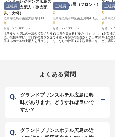
ランドーレジデンス広島ス
てっぱん料理 味味
ひろしま八雲
（
フロント
）
正社員
正社員
正社員
イーツ
（
支配人・副支配
食
）
人・女将
）
広島県広島市南区大須賀町13-9
広島県広島市中区富士見町4-9 広越本社ビル1F、2F
月給／210,000円～
月給／227,000円～
月給／209,000円～
ホテルならではの一流の接客術と幅
■3店舗が集まるビルの「顔」とし
■お客様の目の前で腕を
広い業務を学び、非日常の寛ぎを提
て活躍 ■お客様の笑顔を引き出すお
料理の醍醐味！ ■食材の
供するホテルの支配人を目指しまし
もてなしの仕事 ■多彩な接客スキル
ど、調理以外のスキルも磨
ょう！ホテルの勤務経験がない方も
が身につく環境 ■充実のシフト制で
ホールや調理補助と連携
始められるお仕事です。昇給・賞与
働きやすさ抜群 ーー【3つの味わい
集中できる環境！ ■家族
であなたの頑張りはしっかり評価！
をつなぐ、おもてなしの架け橋に】
手当など、充実の福利厚
年間休日は108日と多めで、シフト
「ひろしま八雲」「味味亭」「シズ
ーー【鉄板の上で魅せる
にはあなたの生活リズムが考慮され
ラー」という3つの個性豊かな店舗
技と情熱】 鉄板を挟んで
るので、仕事とプライベートの両立
が集まるビルの1階フロントで、お
直接触れ合える喜びを感
を目指す方にもぴったりの職場で
客様をあたたかくお迎えするお仕事
か？味味亭では、新鮮な
す。グループ施設の利用には社員割
です。チェックイン・チェックアウ
質な和牛を目の前で調理
よくある質問
引を適用！まずは一歩踏み出してみ
トだけでなく、お客様のエスコート
を味わえます。お客様の
ませんか？※この求人は2022年4月
やクローク業務、配車手配のサポー
いしい！」という言葉が
26日時点の情報です
トなど、多岐にわたるおもてなしを
境で、料理人としての腕
通じて、訪れる方々の広島での思い
ら、心からのおもてなし
出づくりをお手伝いします。「あり
る職場です。 調理のプロ
がとう」の言葉と笑顔に包まれる、
技術はもちろん、お客様
グランドプリンスホテル広島に興
やりがいに満ちた毎日をぜひ体験し
大切にし、ファンを増や
てください★ ーー【あなたの「お
る、やりがいのあるポジ
味があります、どうすれば良いで
もてなし力」を磨く絶好の環境】
用意しています！ ーー【チームで
フロント業務を通じて、接客マナー
創る、おいしさと感動の舞
すか？
はもちろん、予約管理システム
味亭では「おいしさ」と
（Table Check）の操作スキルや電
届けるために、スタッフ
話応対、会計業務など、ホスピタリ
の力を大切にしています
ティ業界で求められる幅広い能力が
タッフが接客を、調理補
身につきます。お客様に喜んでいた
が下処理をサポートする
だくことが好きな方にとって、その
たは調理技術を存分に発
グランドプリンスホテル広島の近
想いを形にできる理想の職場です。
境です！また、店づくり
シフト制を採用しているので、プラ
くりにも携わり、コンセ