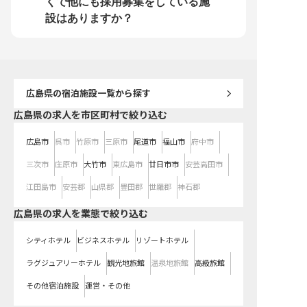
くで他にも採用募集をしている施
イベートとの両立もしやすい環境。
たお店の発展に貢献できま
広島の食と文化を支える「広越株式
族手当や住宅手当など福
設はありますか？
会社」の一員として、あなたのホス
実！プライベートと仕事
ピタリティセンスを存分に発揮して
を大切にしながら、鉄板
みませんか？ ※2025年07月07日時
フェッショナルとして成
点の情報です
場です。 ※2025年06月
情報です
広島県
の宿泊施設一覧から探す
広島県の求人を市区町村で絞り込む
広島市
呉市
竹原市
三原市
尾道市
福山市
府中市
三次市
庄原市
大竹市
東広島市
廿日市市
安芸高田市
江田島市
安芸郡
山県郡
豊田郡
世羅郡
神石郡
広島県の求人を業態で絞り込む
シティホテル
ビジネスホテル
リゾートホテル
ラグジュアリーホテル
観光地旅館
温泉地旅館
高級旅館
その他宿泊施設
運営・その他