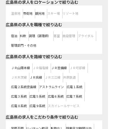
広島県の求人をロケーションで絞り込む
温泉地
市街地
観光地
スキー場
リゾート地
広島県の求人を職種で絞り込む
宿泊
料飲
調理（調理師）
客室
施設管理
ブライダル
管理部門・その他
広島県
の求人を路線で絞り込む
ＪＲ山陽本線
ＪＲ福塩線
ＪＲ芸備線
ＪＲ可部線
ＪＲ木次線
ＪＲ呉線
ＪＲ三江線
井原鉄道
広電２系統宮島線
アストラムライン
広電１系統
広電３系統
広電５系統
広電６系統
広電７系統
広電８系統
広電９系統
スカイレールサービス
広島県の求人をこだわり条件で絞り込む
学歴不問
U・Iターン歓迎
転勤なし
残業月20時間以内