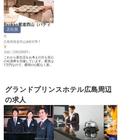
Ryokan尾道西山
（
パティ
正社員
シエ
）
広島県尾道市山波町678-1
月給／200,000円～
これから新生活をお考えの方も安心
の社員寮を完備しています。家賃は
1万円なので、費用の心配なく新生
活をスタートできます。モチベーシ
ョン高くお仕事していただくために
は、プライベートの時間も大切と考
え、年休は104日ご用意しました。
2023年4月にリニューアルオープン
を迎える当旅館にて募集するのは、
グランドプリンスホテル広島周辺
未経験OKのパティシエ。研修制度
もあるので安心してお仕事を始めら
の求人
れる環境です。ご応募お待ちしてお
ります。※この求人は2023年2月6
日時点の情報です