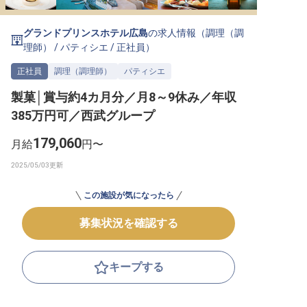
転職サポートに申し込む
無料
グランドプリンスホテル広島
の求人情報（
調理（調
理師）
/
パティシエ
/
正社員
）
採用をお考えの企業様へ
正社員
調理（調理師）
パティシエ
製菓│賞与約4カ月分／月8～9休み／年収
385万円可／西武グループ
179,060
月給
円〜
この施設が気になったら
募集状況を確認する
キープする