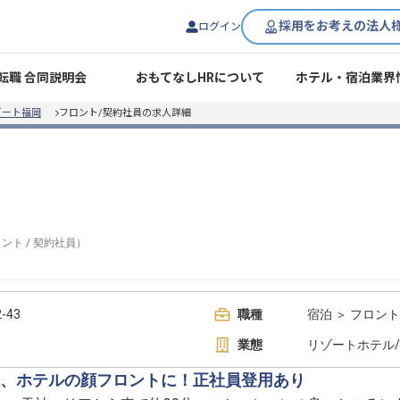
採用をお考えの法人
ログイン
転職 合同説明会
おもてなしHRについて
ホテル・宿泊業界
ゾート福岡
フロント/契約社員の求人詳細
ロント
/
契約社員
）
-43
職種
宿泊 ＞ フロント
業態
リゾートホテル
、ホテルの顔フロントに！正社員登用あり