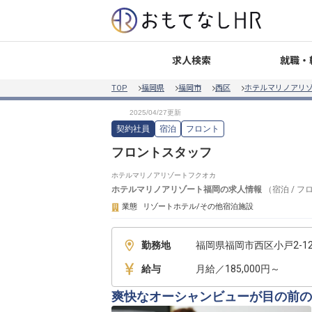
就職・
求人検索
TOP
福岡県
福岡市
西区
ホテルマリノアリ
契約社員
宿泊
フロント
フロントスタッフ
ホテルマリノアリゾートフクオカ
ホテルマリノアリゾート福岡
の求人情報
（
宿泊
/
フ
業態
リゾートホテル/その他宿泊施設
勤務地
福岡県福岡市西区小戸2-12
給与
月給／185,000円～
爽快なオーシャンビューが目の前の