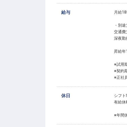
給与
月給18
・別途
交通費
深夜勤
昇給年
※試用
※契約
※正社
休日
シフト
有給休
※年間休