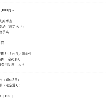
5,000円～
支給手当
支給（規定あり）
務手当
1回
期間3～6カ月／同条件
期間：定めあり
員登用制度：あり
制（週休2日）
暇（法定通り）
日105日