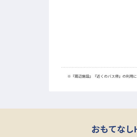
※
『周辺施設』
『近くのバス停』
の利用に
おもてなし