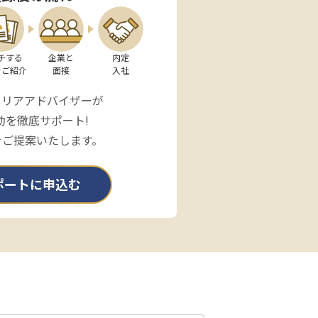
チする

企業と

内定

をご紹介
面接
入社
ャリアアドバイザーが
動を徹底サポート!
をご提案いたします。
ポートに申込む