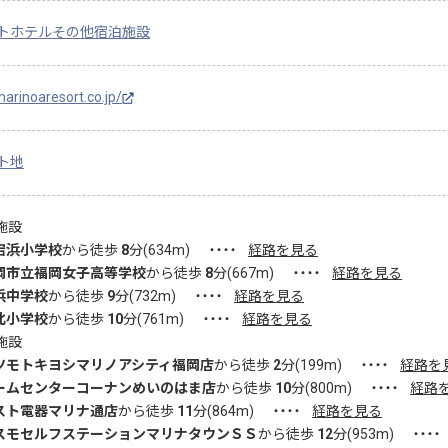
トホテル
その他宿泊施設
marinoaresort.co.jp/
ト地
施設
宕浜小学校
から徒歩
8
分(
634
m)
・・・・
経路を見る
岡市立福岡女子高等学校
から徒歩
8
分(
667
m)
・・・・
経路を見る
浜中学校
から徒歩
9
分(
732
m)
・・・・
経路を見る
北小学校
から徒歩
10
分(
761
m)
・・・・
経路を見る
施設
ツモトキヨシマリノアシティ福岡店
から徒歩
2
分(
199
m)
・・・・
経路を
ームセンターコーナンめいのはま店
から徒歩
10
分(
800
m)
・・・・
経路
スト電器マリナ通店
から徒歩
11
分(
864
m)
・・・・
経路を見る
スモセルフステーションマリナタウンＳＳ
から徒歩
12
分(
953
m)
・・・・