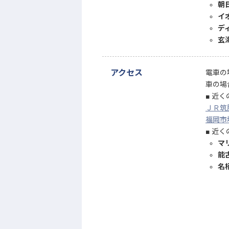
朝日
イ
デ
玄
アクセス
電車の
車の場
近く
ＪＲ筑
福岡市
近く
マ
能
名