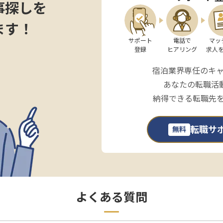
事探しを
ます！
サポート

電話で

マッ
登録
ヒアリング
求人
宿泊業界専任のキ
あなたの転職活
納得できる転職先
転職サ
無料
よくある質問