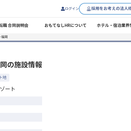
採用をお考えの法人
ログイン
転職 合同説明会
おもてなしHRについて
ホテル・宿泊業界
ト福岡
岡
の施設情報
ト地
ゾート