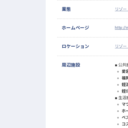
業態
リゾー
ホームページ
http://
ロケーション
リゾー
周辺施設
公共
愛
福
姪
姪
生活
マ
ホ
ベ
コ