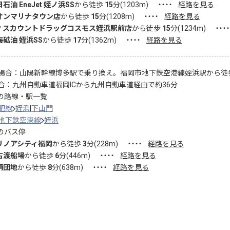
石油 EneJet 姪ノ浜SS
から徒歩
15
分(
1203
m)
・・・・
経路を見る
オンマリナタウン店
から徒歩
15
分(
1208
m)
・・・・
経路を見る
ィスカウントドラッグコスモス姪浜駅前店
から徒歩
15
分(
1234
m)
・・・・
海砿油 姪浜SS
から徒歩
17
分(
1362
m)
・・・・
経路を見る
場合：山陽新幹線博多駅で乗り換え。福岡市地下鉄空港線姪浜駅から徒歩
合：九州自動車道福岡ICから九州自動車道経由で約36分
の路線・駅一覧
肥線
姪浜
下山門
地下鉄空港線
姪浜
のバス停
リノアシティ福岡
から徒歩
3
分(
228
m)
・・・・
経路を見る
古渡船場
から徒歩
6
分(
446
m)
・・・・
経路を見る
柄団地
から徒歩
8
分(
638
m)
・・・・
経路を見る