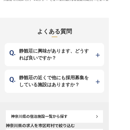
験・スキルに応じてご相談可 ◎ま
自慢の隠れ宿です。この特別な空間
自慢の隠れ宿です。この
かないあり！マイカー通勤OK ■箱
で、旅の主役となる「本格和食」を
で、旅館の花形である「
根・芦ノ湖を望む絶景ロケーション
手がける新しい仲間を募集します。
て新しい一歩を踏み出し
に佇む「リブマックスリゾート 箱
調理現場にありがちな「見て覚え
高級旅館での仕事に身構
根芦ノ湖」。 富士山と芦ノ湖の景
ろ」という厳しいイメージは不要で
ありません。当館では未
観を一望できるリゾートホテル内の
す。当館ではあなたの経験に合わ
トの先輩が多数活躍して
洋食レストランで、調理スタッフを
せ、下ごしらえから丁寧にお教えし
なり一人で現場に立たせ
募集します。箱根ならではの上質な
ます。全17室と小規模なため予約
りません。 丁寧なレクチ
よくある質問
雰囲気の中、ご宿泊のお客様にご提
数を事前に把握でき、一品ずつじっ
え、困った時はインカム
供する本格洋食料理を担うポジショ
くり向き合える環境です。困った時
すぐにフォローするため
ン。調理補助からスタートし、副料
は温かな先輩がすぐにフォローする
え込む不安も無用です。 【心と生
理長・料理長候補までステップアッ
ため、未経験の方も安心して技術を
活にゆとりを。安心の環境
プ可能。洋食調理のご経験豊富な方
磨けます。 【生活の安定が、良い
まい： 職場まで徒歩2分
は、ご経験に応じてポジション・待
料理をつくる土台です】 ■住まい：
で住める築浅の10畳～個
静観荘に興味があります、どうす
遇を柔軟にご相談可能です。 ■安定
職場まで徒歩2分、月2万円で住め
備。 ・休日： 完全週休2
企業ならでは！働きやすさを追求し
る築浅の10畳〜個室寮を完備。 ■休
年2回の4連休もあり、オ
れば良いですか？
たサポート体制 1998年に不動産仲
日： 完全週休2日制に加え年2回の4
します。 ・収入： 未経
介から始め、今ではホテルやマンシ
連休もあり、オフも充実します。 ■
25万円以上＋賞与年2回
ョン、飲食と幅広く事業を展開して
収入： 未経験でも月給25万円〜40
えます。 「仲間を大事にする」と
いる「リブマックスグループ」。安
万円＋賞与で生活を支えます。
いう想いのもと、笑顔あ
定基盤をもつ当社ならではの好待遇
「仲間を大事にする」という想いの
づくりに注力しています。
をご用意しています。社員寮は2万
もと、笑顔あふれる職場づくりに注
環境で、一生モノのおも
静観荘の近くで他にも採用募集を
円控除（水道・光熱費のみ自己負
力しています。 最高級の環境で、
につけていきましょう。
担）！過度な残業を抑制する体制も
一生モノの料理技術を身につけまし
している施設はありますか？
力を入れているため、心にゆとりを
ょう！
持って料理と向き合うことができま
す。幅広いスキルを身に付けて、充
実した昇給・昇格・キャリアアップ
制度で思う存分成長してください！
神奈川県
の宿泊施設一覧から探す
神奈川県の求人を市区町村で絞り込む