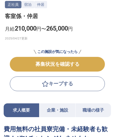
正社員
宿泊
仲居
転職サポートに申し込む
無料
客室係・仲居
採用をお考えの企業様へ
210,000
265,000
月給
円〜
円
この施設が気になったら
募集状況を確認する
キープする
求人概要
企業・施設
職場の様子
費用無料の社員寮完備・未経験者も歓