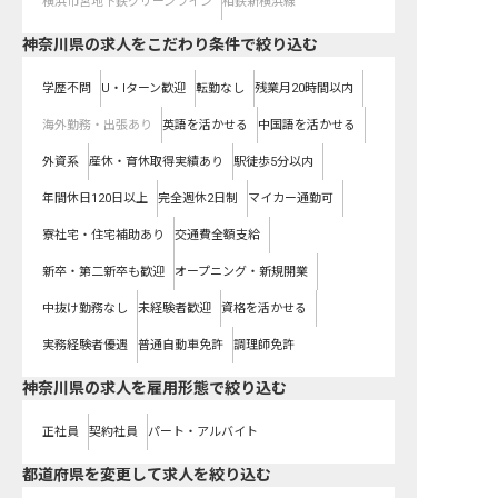
横浜市営地下鉄グリーンライン
相鉄新横浜線
神奈川県の求人をこだわり条件で絞り込む
学歴不問
U・Iターン歓迎
転勤なし
残業月20時間以内
海外勤務・出張あり
英語を活かせる
中国語を活かせる
外資系
産休・育休取得実績あり
駅徒歩5分以内
年間休日120日以上
完全週休2日制
マイカー通勤可
寮社宅・住宅補助あり
交通費全額支給
新卒・第二新卒も歓迎
オープニング・新規開業
中抜け勤務なし
未経験者歓迎
資格を活かせる
実務経験者優遇
普通自動車免許
調理師免許
神奈川県の求人を雇用形態で絞り込む
正社員
契約社員
パート・アルバイト
都道府県を変更して求人を絞り込む