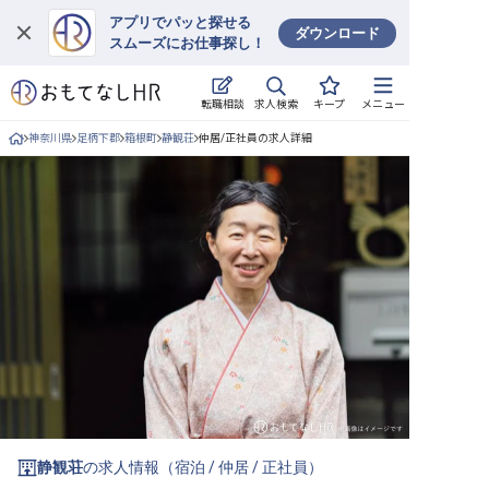
アプリでパッと探せる
ダウンロード
スムーズにお仕事探し！
ログイン
求人検索
転職相談
キープ
メニュー
求人・施設を探す
神奈川県
足柄下郡
箱根町
静観荘
仲居/正社員の求人詳細
キープした求人
就職・転職 合同説明会
おもてなしHRについて
ご利用の流れ
よくある質問
ホテル・宿泊業界情報コラム
静観荘
の求人情報（
宿泊
/
仲居
/
正社員
）