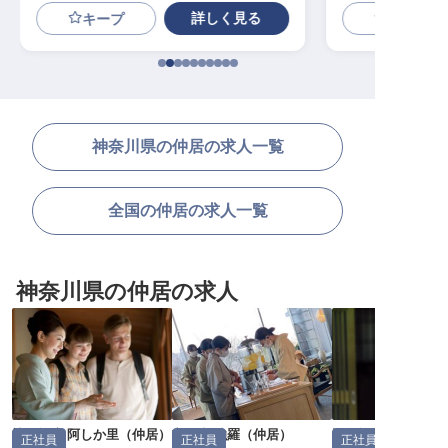
詳しく見る
キープ
神奈川県の仲居の求人一覧
全国の仲居の求人一覧
神奈川県の仲居の求人
懐石旅庵 阿しか里
（
仲居
）
玄 箱根強羅
（
仲居
）
温泉旅館みたけ
正社員
正社員
正社員