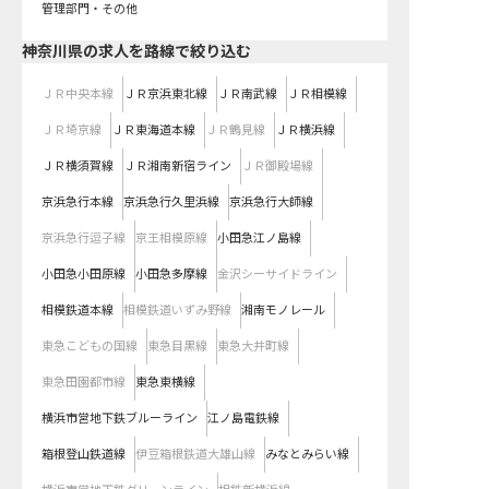
管理部門・その他
神奈川県
の求人を路線で絞り込む
ＪＲ中央本線
ＪＲ京浜東北線
ＪＲ南武線
ＪＲ相模線
ＪＲ埼京線
ＪＲ東海道本線
ＪＲ鶴見線
ＪＲ横浜線
ＪＲ横須賀線
ＪＲ湘南新宿ライン
ＪＲ御殿場線
京浜急行本線
京浜急行久里浜線
京浜急行大師線
京浜急行逗子線
京王相模原線
小田急江ノ島線
小田急小田原線
小田急多摩線
金沢シーサイドライン
相模鉄道本線
相模鉄道いずみ野線
湘南モノレール
東急こどもの国線
東急目黒線
東急大井町線
東急田園都市線
東急東横線
横浜市営地下鉄ブルーライン
江ノ島電鉄線
箱根登山鉄道線
伊豆箱根鉄道大雄山線
みなとみらい線