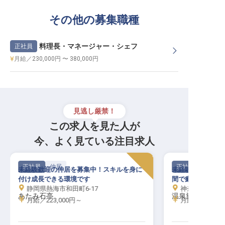
その他の募集職種
料理長・マネージャー・シェフ
正社員
月給／230,000円 〜 380,000円
見逃し厳禁！
この求人を見た人が
今、よく見ている注目求人
正社員
仲居
正社員
未経験歓迎の仲居を募集中！スキルを身に
未経験者歓迎！単
付け成長できる環境です
間で癒しませんか
静岡県熱海市和田町6-17
神奈川県足柄下
あたみ石亭
温泉旅館みたけ
月給／223,000円～
月給／220,00