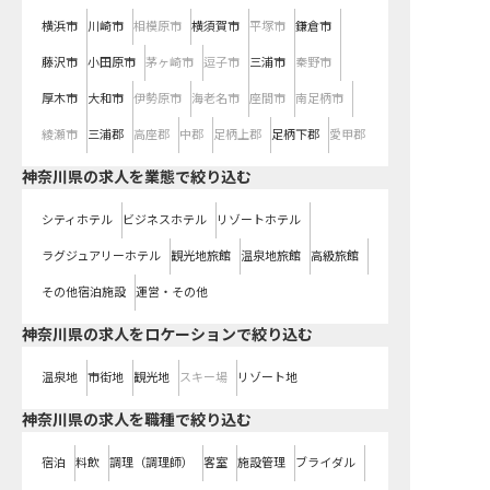
横浜市
川崎市
相模原市
横須賀市
平塚市
鎌倉市
藤沢市
小田原市
茅ヶ崎市
逗子市
三浦市
秦野市
厚木市
大和市
伊勢原市
海老名市
座間市
南足柄市
綾瀬市
三浦郡
高座郡
中郡
足柄上郡
足柄下郡
愛甲郡
神奈川県の求人を業態で絞り込む
シティホテル
ビジネスホテル
リゾートホテル
ラグジュアリーホテル
観光地旅館
温泉地旅館
高級旅館
その他宿泊施設
運営・その他
神奈川県の求人をロケーションで絞り込む
温泉地
市街地
観光地
スキー場
リゾート地
神奈川県の求人を職種で絞り込む
宿泊
料飲
調理（調理師）
客室
施設管理
ブライダル