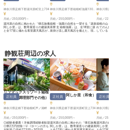
神奈川県足柄下郡湯河原町宮上734
神奈川県足柄下郡箱根町強羅1300-238
神奈川県足柄下郡箱根町仙
月給／250,000円～
月給／250,000円～
月給／220,000円～
湯河原の自然に抱かれた「懐石旅庵
箱根・強羅の自然を一望する「源泉
箱根の山々を眺めながら
阿しか里」は、数寄屋造りの建築美
茶寮 玄 箱根強羅」は、全18室に源
れてのんびりと過ごせる
と全17室に備わる客室露天風呂が
泉掛け流し露天風呂を備えた、現代
している「温泉旅館 み
自慢の隠れ宿です。この特別な空間
の「おこもり」を叶える宿です。
室係を募集します。落ち
で、旅館の花形である「仲居」とし
2022年のリニューアルを経て、洗
の客室でサービスをしな
て新しい一歩を踏み出しませんか？
練された空間と温かなおもてなしが
を癒してください。未経
高級旅館での仕事に身構える必要は
調和する活気ある職場です。 仲居
先輩が丁寧に仕事を教え
ありません。当館では未経験スター
の仕事に「作法が厳しそう」という
して働ける環境です。食
トの先輩が多数活躍しており、いき
静観荘周辺の求人
不安は不要です。平均年齢37歳、
り、盛付けなどの調理補
なり一人で現場に立たせることはあ
若手が中心の当館では「仲間を大事
します。単身寮を用意し
りません。 丁寧なレクチャーに加
にする」文化が根付いており、イン
で、自然を満喫しながら
え、困った時はインカム等で仲間が
カム等で常にフォローし合える体制
できますよ。※この求人は2
すぐにフォローするため、一人で抱
です。全18室の落ち着いた環境
月26日時点での情報です
え込む不安も無用です。 【心と生
で、一つひとつの所作を先輩が隣で
活にゆとりを。安心の環境】 ・住
丁寧にお教えするため、未経験の方
まい： 職場まで徒歩2分、月2万円
も安心して一歩ずつ成長できます。
で住める築浅の10畳～個室寮を完
【生活の安定が、良いおもてなしの
備。 ・休日： 完全週休2日制に加え
土台です】 ・住まい：職場まで徒
年2回の4連休もあり、オフも充実
歩2分。月2万円で住める築浅の綺
します。 ・収入： 未経験でも月給
麗な個室寮（エアコン・温水洗浄便
リブマックスリゾート箱根
25万円以上＋賞与年2回で生活を支
座完備）をご用意しています。 ・
懐石旅庵 阿しか里
（
和食
）
懐石旅庵 阿しか里
正社員
正社員
正社員
えます。 「仲間を大事にする」と
オフ： 完全週休2日制＋年2回の4連
芦ノ湖
（
調理部門その他
）
いう想いのもと、笑顔あふれる職場
休もあり、自分時間を大切にできま
づくりに注力しています。 最高の
す。 ・収入： 月給25万円〜30万円
環境で、一生モノのおもてなしを身
＋賞与年2回で、自立した生活を支
神奈川県足柄下郡箱根町芦ノ湖畔
神奈川県足柄下郡湯河原町宮上734
神奈川県足柄下郡湯河原町
につけていきましょう。
えます。 笑顔あふれる環境で、一
生モノの接客スキルを身につけませ
月給／250,000円～
んか。
月給／250,000円～
月給／250,000円～
◎経験者優遇！洋食調理経験者歓迎
湯河原の自然に抱かれた「懐石旅庵
湯河原の自然に抱かれた
◎寮2万円控除！U・Iターンの方も
阿しか里」は、数寄屋造りの建築美
阿しか里」は、数寄屋造
大歓迎 ◎月給27万円～30万円。経
と全17室に備わる客室露天風呂が
と全17室に備わる客室露