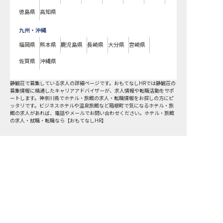
徳島県
高知県
九州・沖縄
福岡県
熊本県
鹿児島県
長崎県
大分県
宮崎県
佐賀県
沖縄県
静観荘で募集している求人の詳細ページです。おもてなしHRでは静観荘の
募集情報に精通したキャリアアドバイザーが、求人情報や転職活動をサポ
ートします。神奈川県でホテル・旅館の求人・転職情報をお探しの方にピ
ッタリです。ビジネスホテルや温泉旅館など
箱根町
で気になるホテル・旅
館の求人があれば、電話やメールでお問い合わせください。ホテル・旅館
の求人・就職・転職なら【おもてなしHR】
おもてなしHR
が
あなたのお仕事探しを
お手伝いします！