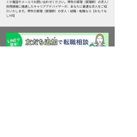
くか電話やメールでお問い合わせください。堺市の調理（調理師）の求人/
採用情報に精通したキャリアアドバイザーが、あなたに最適な求人をご紹
介いたします。堺市の調理（調理師）の求人・就職・転職なら【おもてな
しHR】
堺市の求人を紹介してもらう
転職サポート申込み
求人検索
ホテル・宿泊業界情報コラム
転職マニュアル
おもてなしHRについて
採用ご担当者様へ
個人情報の取扱いについて
プライバシーポリシー
利用規約
退会手続き
運営会社
宿泊業界用語集
商標について
サイトマップ