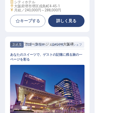
施設業態
シティホテル
勤務地
大阪府堺市堺区戎島町4-45-1
給与
月給／240,000円～
288,000円
キープする
詳しく見る
ホテル・アゴーラリージェンシー大阪堺
正社員
調理（調理師）
副料理長・スーシェフ
あなたのスイーツで、ゲストの記憶に残る旅の一
ページを彩る
パティシエ スーシェフ