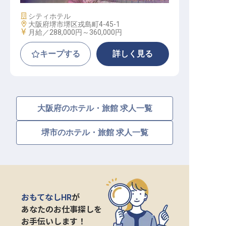
施設業態
シティホテル
勤務地
大阪府堺市堺区戎島町4-45-1
給与
月給／288,000円～
360,000円
キープする
詳しく見る
大阪府のホテル・旅館 求人一覧
堺市のホテル・旅館 求人一覧
おもてなしHR
が
あなたのお仕事探しを
お手伝いします！