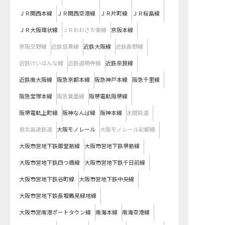
ＪＲ関西本線
ＪＲ関西空港線
ＪＲ片町線
ＪＲ桜島線
ＪＲ大阪環状線
ＪＲおおさか東線
京阪本線
京阪交野線
近鉄信貴線
近鉄大阪線
近鉄長野線
近鉄けいはんな線
近鉄道明寺線
近鉄奈良線
近鉄南大阪線
阪急京都本線
阪急神戸本線
阪急千里線
阪急宝塚本線
阪急箕面線
阪堺電軌阪堺線
阪堺電軌上町線
阪神なんば線
阪神本線
水間鉄道
泉北高速鉄道
大阪モノレール
大阪モノレール彩都線
大阪市営地下鉄御堂筋線
大阪市営地下鉄堺筋線
大阪市営地下鉄四つ橋線
大阪市営地下鉄千日前線
大阪市営地下鉄谷町線
大阪市営地下鉄中央線
大阪市営地下鉄長堀鶴見緑地線
大阪市営南港ポートタウン線
南海本線
南海空港線