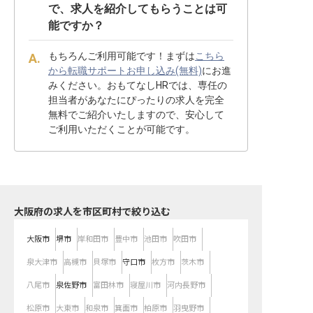
で、求人を紹介してもらうことは可
能ですか？
もちろんご利用可能です！まずは
こちら
から転職サポートお申し込み(無料)
にお進
みください。おもてなしHRでは、専任の
担当者があなたにぴったりの求人を完全
無料でご紹介いたしますので、安心して
ご利用いただくことが可能です。
大阪府の求人を市区町村で絞り込む
大阪市
堺市
岸和田市
豊中市
池田市
吹田市
泉大津市
高槻市
貝塚市
守口市
枚方市
茨木市
八尾市
泉佐野市
富田林市
寝屋川市
河内長野市
松原市
大東市
和泉市
箕面市
柏原市
羽曳野市