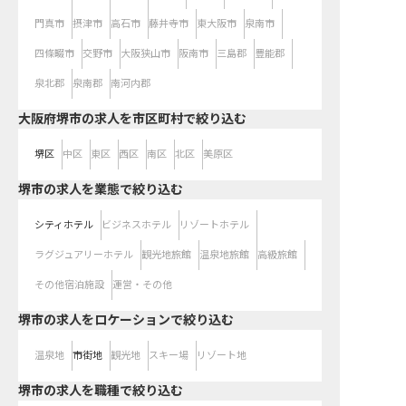
門真市
摂津市
高石市
藤井寺市
東大阪市
泉南市
四條畷市
交野市
大阪狭山市
阪南市
三島郡
豊能郡
泉北郡
泉南郡
南河内郡
大阪府堺市の求人を市区町村で絞り込む
堺区
中区
東区
西区
南区
北区
美原区
堺市の求人を業態で絞り込む
シティホテル
ビジネスホテル
リゾートホテル
ラグジュアリーホテル
観光地旅館
温泉地旅館
高級旅館
その他宿泊施設
運営・その他
堺市の求人をロケーションで絞り込む
温泉地
市街地
観光地
スキー場
リゾート地
堺市の求人を職種で絞り込む