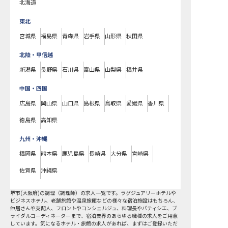
北海道
東北
宮城県
福島県
青森県
岩手県
山形県
秋田県
北陸・甲信越
新潟県
長野県
石川県
富山県
山梨県
福井県
中国・四国
広島県
岡山県
山口県
島根県
鳥取県
愛媛県
香川県
徳島県
高知県
九州・沖縄
福岡県
熊本県
鹿児島県
長崎県
大分県
宮崎県
佐賀県
沖縄県
堺市
(
大阪府
)の
調理（調理師）
の求人一覧です。ラグジュアリーホテルや
ビジネスホテル、老舗旅館や温泉旅館などの様々な宿泊施設はもちろん、
仲居さんや支配人、フロントやコンシェルジュ、料理長やパティシエ、ブ
ライダルコーディネーターまで、宿泊業界のあらゆる職種の求人をご用意
しています。気になるホテル・旅館の求人があれば、まずはご登録いただ