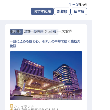
1 ~ 3
件/
3
件
転職サポートに申し込む
無料
おすすめ順
新着順
給与順
採用をお考えの企業様へ
ホテル・アゴーラリージェンシー大阪堺
正社員
調理（調理師）
中華
一皿に込める技と心、ホテルの中華で紡ぐ感動の
物語
中国調理スタッフ
施設業態
シティホテル
勤務地