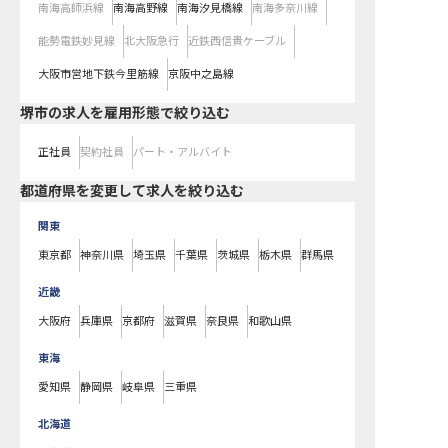
南海高師浜線
南海高野線
南海汐見橋線
南海多奈川線
能勢電鉄妙見線
北大阪急行
近鉄西信貴ケーブル
大阪市営地下鉄今里筋線
京阪中之島線
堺市の求人を雇用形態で絞り込む
正社員
契約社員
パート・アルバイト
都道府県を変更して求人を絞り込む
関東
東京都
神奈川県
埼玉県
千葉県
茨城県
栃木県
群馬県
近畿
大阪府
兵庫県
京都府
滋賀県
奈良県
和歌山県
東海
愛知県
静岡県
岐阜県
三重県
北海道