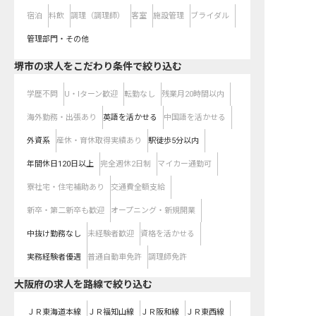
宿泊
料飲
調理（調理師）
客室
施設管理
ブライダル
管理部門・その他
堺市の求人をこだわり条件で絞り込む
学歴不問
U・Iターン歓迎
転勤なし
残業月20時間以内
海外勤務・出張あり
英語を活かせる
中国語を活かせる
外資系
産休・育休取得実績あり
駅徒歩5分以内
年間休日120日以上
完全週休2日制
マイカー通勤可
寮社宅・住宅補助あり
交通費全額支給
新卒・第二新卒も歓迎
オープニング・新規開業
中抜け勤務なし
未経験者歓迎
資格を活かせる
実務経験者優遇
普通自動車免許
調理師免許
大阪府
の求人を路線で絞り込む
ＪＲ東海道本線
ＪＲ福知山線
ＪＲ阪和線
ＪＲ東西線