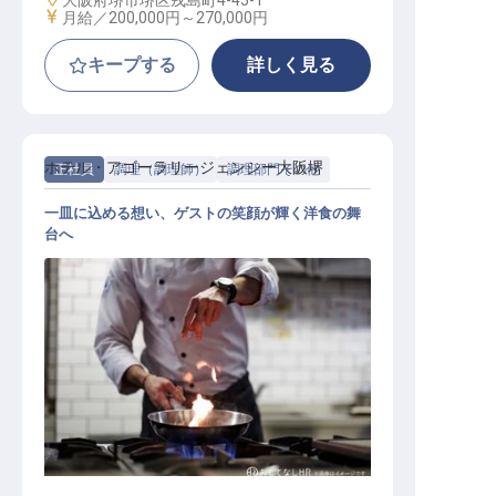
大阪府堺市堺区戎島町4-45-1
給与
月給／200,000円～
270,000円
キープする
詳しく見る
ホテル・アゴーラリージェンシー大阪堺
正社員
調理（調理師）
調理部門その他
一皿に込める想い、ゲストの笑顔が輝く洋食の舞
台へ
洋食調理スタッフ【ホテル アゴーラ
リージェンシー 大阪堺】