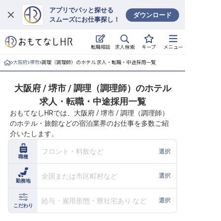
アプリでパッと探せる
ダウンロード
スムーズにお仕事探し！
ログイン
求人検索
転職相談
キープ
メニュー
求人・施設を探す
大阪府
堺市
調理（調理師）のホテル 求人・転職・中途採用一覧
キープした求人
大阪府 / 堺市 / 調理（調理師）のホテル
求人・転職・中途採用一覧
就職・転職 合同説明会
おもてなしHRでは、大阪府 / 堺市 / 調理（調理師）
のホテル・旅館などの宿泊業界のお仕事を多数ご紹
おもてなしHRについて
介いたします。
ご利用の流れ
フロント・料飲など
選択
職種
よくある質問
全国または市区町村など
選択
勤務地
ホテル・宿泊業界情報コラム
給与・雇用形態・寮社宅あり など
選択
こだわり