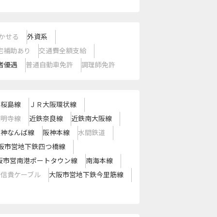
かせる
外資系
宅補助あり
交通費全額支給
者優遇
普通自動車免許
調理師免許
Ｒ桜島線
ＪＲ大阪環状線
道明寺線
近鉄奈良線
近鉄南大阪線
阪神なんば線
阪神本線
水間鉄道
阪市営地下鉄四つ橋線
阪市営南港ポートタウン線
南海本線
西信貴ケーブル
大阪市営地下鉄今里筋線