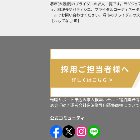
堺市
(
大阪府
)の
ブライダル
の求人一覧です。ラグジュ
ュ、料理長やパティシエ、ブライダルコーディネータ
ールでお問い合わせください。堺市のブライダルの求
【おもてなしHR】
転職サポート申込み
求人検索
ホテル・宿泊業界情
退会手続き
運営会社
宿泊業界用語集
商標について
公式コミュニティ