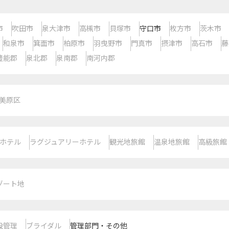
市
吹田市
泉大津市
高槻市
貝塚市
守口市
枚方市
茨木市
和泉市
箕面市
柏原市
羽曳野市
門真市
摂津市
高石市
藤
豊能郡
泉北郡
泉南郡
南河内郡
美原区
ホテル
ラグジュアリーホテル
観光地旅館
温泉地旅館
高級旅館
ゾート地
設管理
ブライダル
管理部門・その他