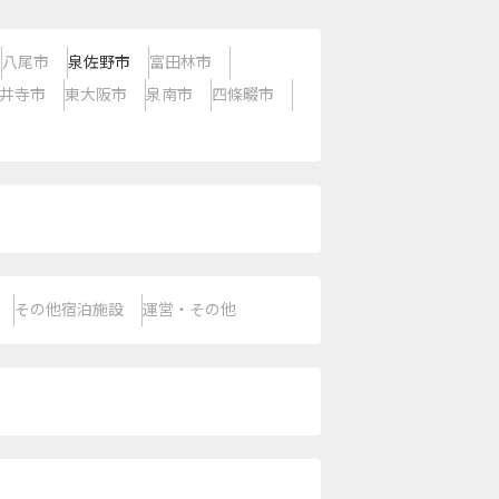
八尾市
泉佐野市
富田林市
井寺市
東大阪市
泉南市
四條畷市
その他宿泊施設
運営・その他