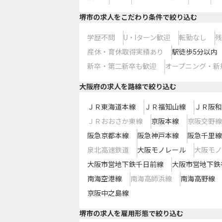
堺市の求人をこだわり条件で絞り込む
学歴不問
U・Iターン歓迎
転勤なし
残
産休・育休取得実績あり
駅徒歩5分以内
新卒・第二新卒も歓迎
オープニング・新
大阪府
の求人を路線で絞り込む
ＪＲ東海道本線
ＪＲ福知山線
ＪＲ阪和
ＪＲおおさか東線
京阪本線
京阪交野線
阪急京都本線
阪急神戸本線
阪急千里線
泉北高速鉄道
大阪モノレール
大阪モノ
大阪市営地下鉄千日前線
大阪市営地下鉄
南海空港線
南海高師浜線
南海高野線
京阪中之島線
堺市の求人を雇用形態で絞り込む