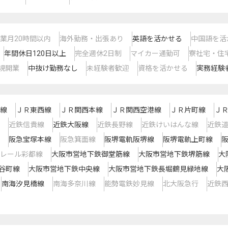
業月20時間以内
海外勤務・出張あり
英語を活かせる
中国語を活
年間休日120日以上
完全週休2日制
マイカー通勤可
寮社宅・住
規開業
中抜け勤務なし
未経験者歓迎
資格を活かせる
実務経験
線
ＪＲ東西線
ＪＲ関西本線
ＪＲ関西空港線
ＪＲ片町線
Ｊ
近鉄信貴線
近鉄大阪線
近鉄長野線
近鉄けいはんな線
近鉄
阪急宝塚本線
阪急箕面線
阪堺電軌阪堺線
阪堺電軌上町線
レール彩都線
大阪市営地下鉄御堂筋線
大阪市営地下鉄堺筋線
大
谷町線
大阪市営地下鉄中央線
大阪市営地下鉄長堀鶴見緑地線
大
南海汐見橋線
南海多奈川線
能勢電鉄妙見線
北大阪急行
近鉄