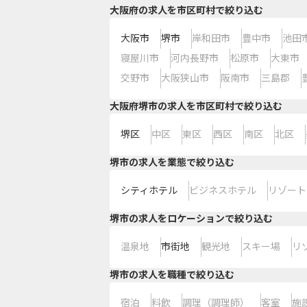
大阪府の求人を市区町村で絞り込む
大阪市
堺市
岸和田市
豊中市
池田
寝屋川市
河内長野市
松原市
大東市
交野市
大阪狭山市
阪南市
三島郡
大阪府堺市の求人を市区町村で絞り込む
堺区
中区
東区
西区
南区
北区
堺市の求人を業態で絞り込む
シティホテル
ビジネスホテル
リゾート
堺市の求人をロケーションで絞り込む
温泉地
市街地
観光地
スキー場
リ
堺市の求人を職種で絞り込む
宿泊
料飲
調理（調理師）
客室
施