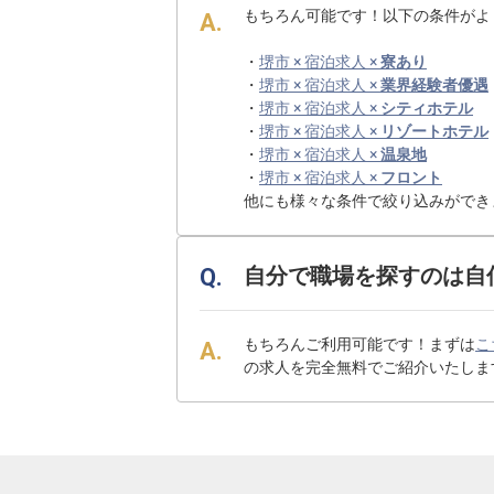
もちろん可能です！以下の条件がよ
・
堺市 × 宿泊求人 ×
寮あり
・
堺市 × 宿泊求人 ×
業界経験者優遇
・
堺市 × 宿泊求人 ×
シティホテル
・
堺市 × 宿泊求人 ×
リゾートホテル
・
堺市 × 宿泊求人 ×
温泉地
・
堺市 × 宿泊求人 ×
フロント
他にも様々な条件で絞り込みができ
自分で職場を探すのは自
もちろんご利用可能です！まずは
こ
の求人を完全無料でご紹介いたしま