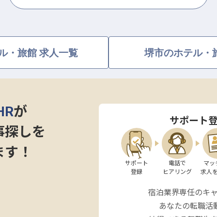
ル・旅館 求人一覧
堺市のホテル・
HR
が
サポート
事探しを
ます！
サポート

電話で

マッ
登録
ヒアリング
求人
宿泊業界専任のキ
あなたの転職活