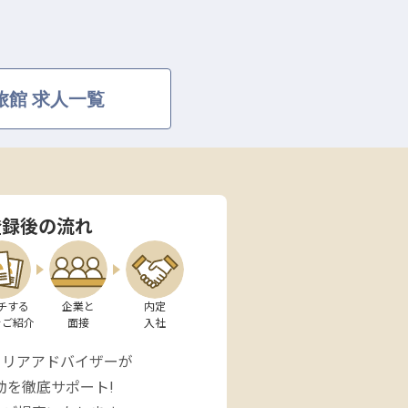
旅館 求人一覧
登録後の流れ
チする

企業と

内定

をご紹介
面接
入社
ャリアアドバイザーが
動を徹底サポート!