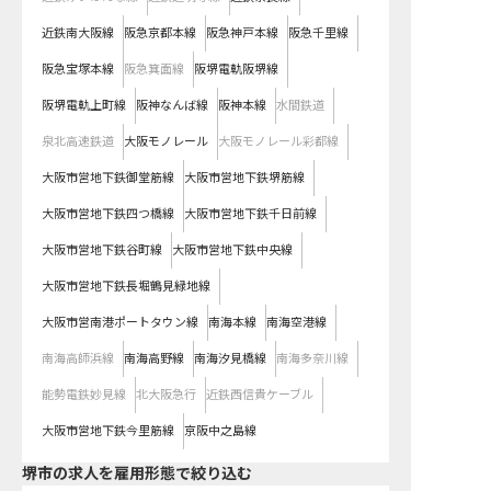
近鉄南大阪線
阪急京都本線
阪急神戸本線
阪急千里線
阪急宝塚本線
阪急箕面線
阪堺電軌阪堺線
阪堺電軌上町線
阪神なんば線
阪神本線
水間鉄道
泉北高速鉄道
大阪モノレール
大阪モノレール彩都線
大阪市営地下鉄御堂筋線
大阪市営地下鉄堺筋線
大阪市営地下鉄四つ橋線
大阪市営地下鉄千日前線
大阪市営地下鉄谷町線
大阪市営地下鉄中央線
大阪市営地下鉄長堀鶴見緑地線
大阪市営南港ポートタウン線
南海本線
南海空港線
南海高師浜線
南海高野線
南海汐見橋線
南海多奈川線
能勢電鉄妙見線
北大阪急行
近鉄西信貴ケーブル
大阪市営地下鉄今里筋線
京阪中之島線
堺市の求人を雇用形態で絞り込む