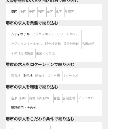
大阪府堺市の求人を市区町村で絞り込む
堺区
中区
東区
西区
南区
北区
美原区
堺市の求人を業態で絞り込む
シティホテル
ビジネスホテル
リゾートホテル
ラグジュアリーホテル
観光地旅館
温泉地旅館
高級旅館
その他宿泊施設
運営・その他
堺市の求人をロケーションで絞り込む
温泉地
市街地
観光地
スキー場
リゾート地
堺市の求人を職種で絞り込む
宿泊
料飲
調理（調理師）
客室
施設管理
ブライダル
管理部門・その他
堺市の求人をこだわり条件で絞り込む