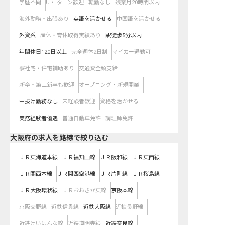
学歴不問
U・Iターン歓迎
転勤なし
残業月20時間以内
海外勤務・出張あり
英語を活かせる
中国語を活かせる
外資系
産休・育休取得実績あり
駅徒歩5分以内
年間休日120日以上
完全週休2日制
マイカー通勤可
寮社宅・住宅補助あり
交通費全額支給
新卒・第二新卒も歓迎
オープニング・新規開業
中抜け勤務なし
未経験者歓迎
資格を活かせる
実務経験者優遇
普通自動車免許
調理師免許
大阪府
の求人を路線で絞り込む
ＪＲ東海道本線
ＪＲ福知山線
ＪＲ阪和線
ＪＲ東西線
ＪＲ関西本線
ＪＲ関西空港線
ＪＲ片町線
ＪＲ桜島線
ＪＲ大阪環状線
ＪＲおおさか東線
京阪本線
京阪交野線
近鉄信貴線
近鉄大阪線
近鉄長野線
近鉄けいはんな線
近鉄道明寺線
近鉄奈良線