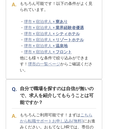
もちろん可能です！以下の条件がよく見
られています。
・
堺市 × 宿泊求人 ×
寮あり
・
堺市 × 宿泊求人 ×
業界経験者優遇
・
堺市 × 宿泊求人 ×
シティホテル
・
堺市 × 宿泊求人 ×
リゾートホテル
・
堺市 × 宿泊求人 ×
温泉地
・
堺市 × 宿泊求人 ×
フロント
他にも様々な条件で絞り込みができま
す！
堺市の一覧ページ
からご確認くださ
い。
自分で職場を探すのは自信が無いの
で、求人を紹介してもらうことは可
能ですか？
もちろんご利用可能です！まずは
こちら
から転職サポートお申し込み(無料)
にお進
みください。おもてなしHRでは、専任の