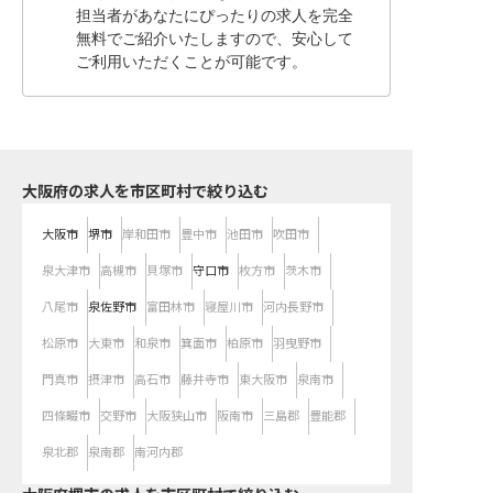
担当者があなたにぴったりの求人を完全
無料でご紹介いたしますので、安心して
ご利用いただくことが可能です。
大阪府の求人を市区町村で絞り込む
大阪市
堺市
岸和田市
豊中市
池田市
吹田市
泉大津市
高槻市
貝塚市
守口市
枚方市
茨木市
八尾市
泉佐野市
富田林市
寝屋川市
河内長野市
松原市
大東市
和泉市
箕面市
柏原市
羽曳野市
門真市
摂津市
高石市
藤井寺市
東大阪市
泉南市
四條畷市
交野市
大阪狭山市
阪南市
三島郡
豊能郡
泉北郡
泉南郡
南河内郡