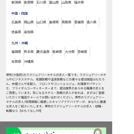
新潟県
長野県
石川県
富山県
山梨県
福井県
中国・四国
広島県
岡山県
山口県
島根県
鳥取県
愛媛県
香川県
徳島県
高知県
九州・沖縄
福岡県
熊本県
鹿児島県
長崎県
大分県
宮崎県
佐賀県
沖縄県
堺市
(
大阪府
)の
ラグジュアリーホテル
の求人一覧です。ラグジュアリーホテ
ルやビジネスホテル、老舗旅館や温泉旅館などの様々な宿泊施設はもちろ
ん、仲居さんや支配人、フロントやコンシェルジュ、料理長やパティシ
エ、ブライダルコーディネーターまで、宿泊業界のあらゆる職種の求人を
ご用意しています。気になるホテル・旅館の求人があれば、まずはご登録
いただくか電話やメールでお問い合わせください。堺市のラグジュアリー
ホテルの求人/採用情報に精通したキャリアアドバイザーが、あなたに最適
な求人をご紹介いたします。堺市のラグジュアリーホテルの求人・就職・
転職なら【おもてなしHR】