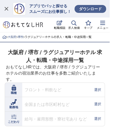
アプリでパッと探せる
ダウンロード
スムーズにお仕事探し！
ログイン
求人検索
転職相談
キープ
メニュー
求人・施設を探す
大阪府
堺市
ラグジュアリーホテルの求人・転職・中途採用一覧
キープした求人
大阪府 / 堺市 / ラグジュアリーホテル 求
人・転職・中途採用一覧
就職・転職 合同説明会
おもてなしHRでは、大阪府 / 堺市 / ラグジュアリー
ホテルの宿泊業界のお仕事を多数ご紹介いたしま
おもてなしHRについて
す。
ご利用の流れ
フロント・料飲など
選択
職種
よくある質問
全国または市区町村など
選択
勤務地
ホテル・宿泊業界情報コラム
給与・雇用形態・寮社宅あり など
選択
こだわり