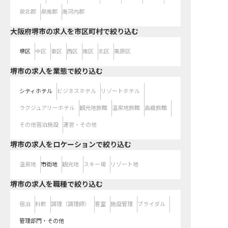
泉北郡
泉南郡
南河内郡
大阪府堺市の求人を市区町村で絞り込む
堺区
中区
東区
西区
南区
北区
美原区
堺市の求人を業態で絞り込む
シティホテル
ビジネスホテル
リゾートホテル
ラグジュアリーホテル
観光地旅館
温泉地旅館
高級旅館
その他宿泊施設
運営・その他
堺市の求人をロケーションで絞り込む
温泉地
市街地
観光地
スキー場
リゾート地
堺市の求人を職種で絞り込む
宿泊
料飲
調理（調理師）
客室
施設管理
ブライダル
管理部門・その他