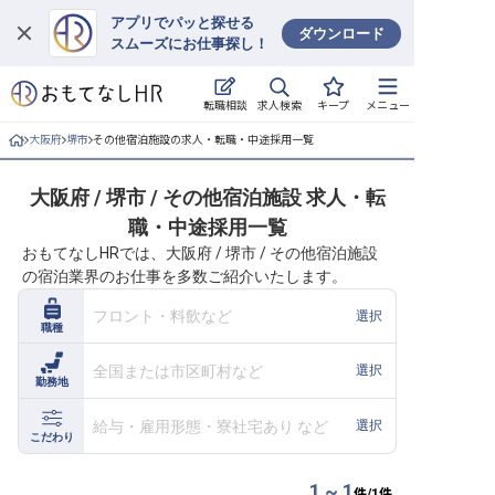
アプリでパッと探せる
ダウンロード
スムーズにお仕事探し！
ログイン
求人検索
転職相談
キープ
メニュー
求人・施設を探す
大阪府
堺市
その他宿泊施設の求人・転職・中途採用一覧
キープした求人
大阪府 / 堺市 / その他宿泊施設 求人・転
職・中途採用一覧
就職・転職 合同説明会
おもてなしHRでは、大阪府 / 堺市 / その他宿泊施設
の宿泊業界のお仕事を多数ご紹介いたします。
おもてなしHRについて
フロント・料飲など
選択
職種
ご利用の流れ
全国または市区町村など
選択
勤務地
よくある質問
給与・雇用形態・寮社宅あり など
選択
ホテル・宿泊業界情報コラム
こだわり
1 ~ 1
件/
1
件