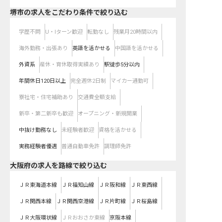
堺市の求人をこだわり条件で絞り込む
学歴不問
U・Iターン歓迎
転勤なし
残業月20時間以内
海外勤務・出張あり
英語を活かせる
中国語を活かせる
外資系
産休・育休取得実績あり
駅徒歩5分以内
年間休日120日以上
完全週休2日制
マイカー通勤可
寮社宅・住宅補助あり
交通費全額支給
新卒・第二新卒も歓迎
オープニング・新規開業
中抜け勤務なし
未経験者歓迎
資格を活かせる
実務経験者優遇
普通自動車免許
調理師免許
大阪府
の求人を路線で絞り込む
ＪＲ東海道本線
ＪＲ福知山線
ＪＲ阪和線
ＪＲ東西線
ＪＲ関西本線
ＪＲ関西空港線
ＪＲ片町線
ＪＲ桜島線
ＪＲ大阪環状線
ＪＲおおさか東線
京阪本線