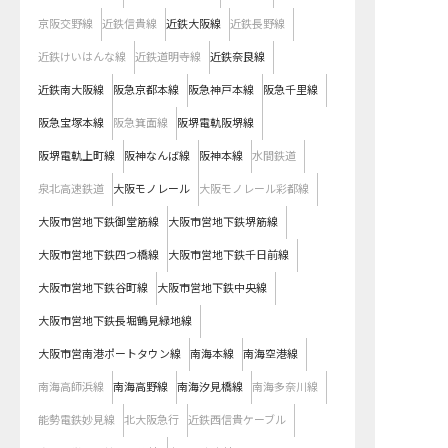
京阪交野線
近鉄信貴線
近鉄大阪線
近鉄長野線
近鉄けいはんな線
近鉄道明寺線
近鉄奈良線
近鉄南大阪線
阪急京都本線
阪急神戸本線
阪急千里線
阪急宝塚本線
阪急箕面線
阪堺電軌阪堺線
阪堺電軌上町線
阪神なんば線
阪神本線
水間鉄道
泉北高速鉄道
大阪モノレール
大阪モノレール彩都線
大阪市営地下鉄御堂筋線
大阪市営地下鉄堺筋線
大阪市営地下鉄四つ橋線
大阪市営地下鉄千日前線
大阪市営地下鉄谷町線
大阪市営地下鉄中央線
大阪市営地下鉄長堀鶴見緑地線
大阪市営南港ポートタウン線
南海本線
南海空港線
南海高師浜線
南海高野線
南海汐見橋線
南海多奈川線
能勢電鉄妙見線
北大阪急行
近鉄西信貴ケーブル