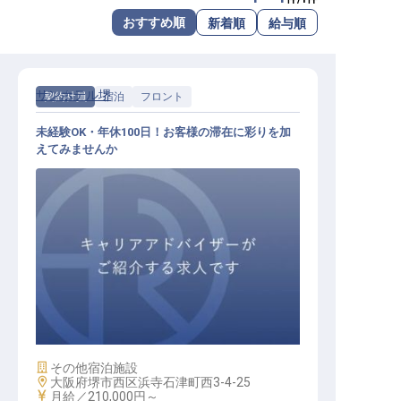
転職サポートに申し込む
おすすめ順
新着順
給与順
無料
採用をお考えの企業様へ
サンホテル堺
契約社員
宿泊
フロント
未経験OK・年休100日！お客様の滞在に彩りを加
えてみませんか
フロント / 契約社員
施設業態
その他宿泊施設
勤務地
大阪府堺市西区浜寺石津町西3-4-25
給与
月給／210,000円～