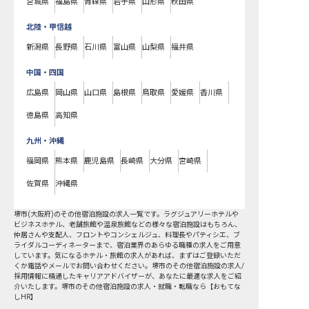
宮城県
福島県
青森県
岩手県
山形県
秋田県
北陸・甲信越
新潟県
長野県
石川県
富山県
山梨県
福井県
中国・四国
広島県
岡山県
山口県
島根県
鳥取県
愛媛県
香川県
徳島県
高知県
九州・沖縄
福岡県
熊本県
鹿児島県
長崎県
大分県
宮崎県
佐賀県
沖縄県
堺市
(
大阪府
)の
その他宿泊施設
の求人一覧です。ラグジュアリーホテルや
ビジネスホテル、老舗旅館や温泉旅館などの様々な宿泊施設はもちろん、
仲居さんや支配人、フロントやコンシェルジュ、料理長やパティシエ、ブ
ライダルコーディネーターまで、宿泊業界のあらゆる職種の求人をご用意
しています。気になるホテル・旅館の求人があれば、まずはご登録いただ
くか電話やメールでお問い合わせください。堺市のその他宿泊施設の求人/
採用情報に精通したキャリアアドバイザーが、あなたに最適な求人をご紹
介いたします。堺市のその他宿泊施設の求人・就職・転職なら【おもてな
しHR】