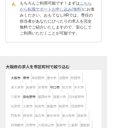
もちろんご利用可能です！まずは
こちら
から転職サポートお申し込み(無料)
にお進
みください。おもてなしHRでは、専任の
担当者があなたにぴったりの求人を完全
無料でご紹介いたしますので、安心して
ご利用いただくことが可能です。
大阪府の求人を市区町村で絞り込む
大阪市
堺市
岸和田市
豊中市
池田市
吹田市
泉大津市
高槻市
貝塚市
守口市
枚方市
茨木市
八尾市
泉佐野市
富田林市
寝屋川市
河内長野市
松原市
大東市
和泉市
箕面市
柏原市
羽曳野市
門真市
摂津市
高石市
藤井寺市
東大阪市
泉南市
四條畷市
交野市
大阪狭山市
阪南市
三島郡
豊能郡