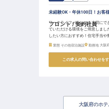
未経験OK・年休100日！お
ワークライフバランスを大切にでき
フロント / 契約社員
ていただける環境をご用意しまし
したい方におすすめ！住宅手当や
福利厚生が魅力の職場です。南海本
大阪府
業態
その他宿泊施設
勤務地
アクセスの良さで観光やビジネス
人は2022年10月13日時点の情報
この求人の問い合わせをす
大阪府のホテ