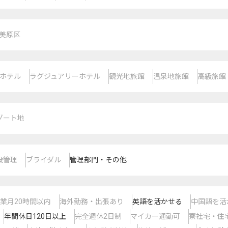
美原区
ホテル
ラグジュアリーホテル
観光地旅館
温泉地旅館
高級旅館
ゾート地
設管理
ブライダル
管理部門・その他
業月20時間以内
海外勤務・出張あり
英語を活かせる
中国語を活
年間休日120日以上
完全週休2日制
マイカー通勤可
寮社宅・住