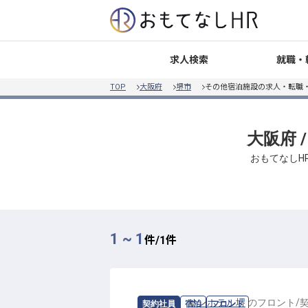
就職・
求人検索
TOP
大阪府
堺市
その他宿泊施設の求人・転職
大阪府 
おもてなしH
1 ~ 1
件/
1
件
求人情報：
サンホテル堺
の
フロント
/
契約社員
宿泊
フロント