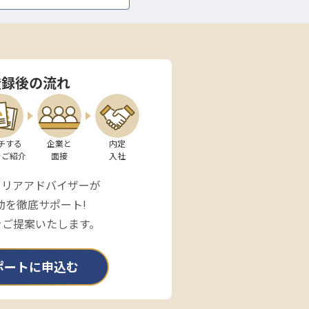
登録後の流れ
チする

企業と

内定

をご紹介
面接
入社
ャリアアドバイザーが
動を徹底サポート!
をご提案いたします。
ポートに申込む