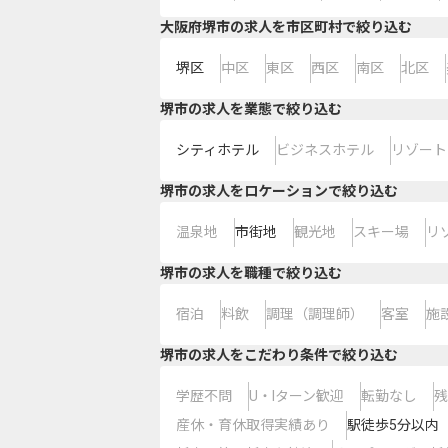
大阪府堺市の求人を市区町村で絞り込む
堺区
中区
東区
西区
南区
北区
堺市の求人を業態で絞り込む
シティホテル
ビジネスホテル
リゾート
堺市の求人をロケーションで絞り込む
温泉地
市街地
観光地
スキー場
リ
堺市の求人を職種で絞り込む
宿泊
料飲
調理（調理師）
客室
施
堺市の求人をこだわり条件で絞り込む
学歴不問
U・Iターン歓迎
転勤なし
残
産休・育休取得実績あり
駅徒歩5分以内