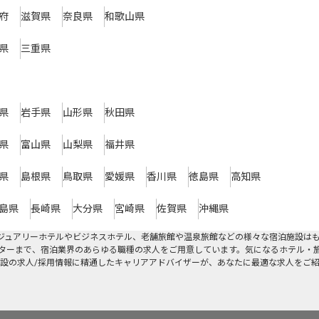
府
滋賀県
奈良県
和歌山県
県
三重県
県
岩手県
山形県
秋田県
県
富山県
山梨県
福井県
県
島根県
鳥取県
愛媛県
香川県
徳島県
高知県
島県
長崎県
大分県
宮崎県
佐賀県
沖縄県
ジュアリーホテルやビジネスホテル、老舗旅館や温泉旅館などの様々な宿泊施設は
ターまで、宿泊業界のあらゆる職種の求人をご用意しています。気になるホテル・
設の求人/採用情報に精通したキャリアアドバイザーが、あなたに最適な求人をご