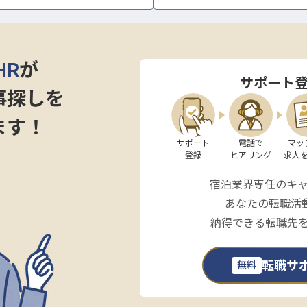
HR
が
サポート
事探しを
ます！
サポート

電話で

マッ
登録
ヒアリング
求人
宿泊業界専任のキ
あなたの転職活
納得できる転職先
転職サ
無料