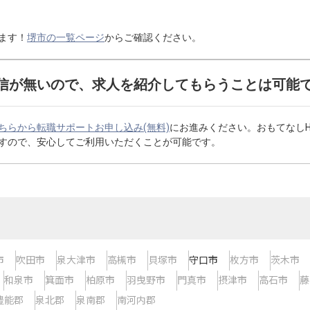
ます！
堺市の一覧ページ
からご確認ください。
信が無いので、求人を紹介してもらうことは可能
ちらから転職サポートお申し込み(無料)
にお進みください。おもてなし
すので、安心してご利用いただくことが可能です。
市
吹田市
泉大津市
高槻市
貝塚市
守口市
枚方市
茨木市
和泉市
箕面市
柏原市
羽曳野市
門真市
摂津市
高石市
藤
豊能郡
泉北郡
泉南郡
南河内郡