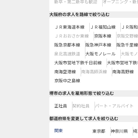
新卒・第二新卒も歓迎
オープニング・新
大阪府
の求人を路線で絞り込む
ＪＲ東海道本線
ＪＲ福知山線
ＪＲ阪和
ＪＲおおさか東線
京阪本線
京阪交野線
阪急京都本線
阪急神戸本線
阪急千里線
泉北高速鉄道
大阪モノレール
大阪モノ
大阪市営地下鉄千日前線
大阪市営地下鉄
南海空港線
南海高師浜線
南海高野線
京阪中之島線
堺市の求人を雇用形態で絞り込む
正社員
契約社員
パート・アルバイト
都道府県を変更して求人を絞り込む
関東
東京都
神奈川県
埼