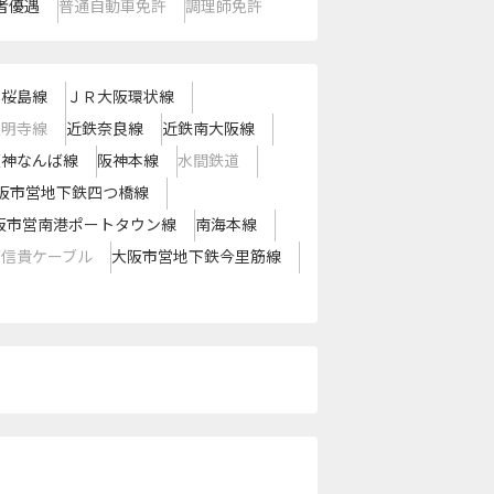
者優遇
普通自動車免許
調理師免許
Ｒ桜島線
ＪＲ大阪環状線
道明寺線
近鉄奈良線
近鉄南大阪線
阪神なんば線
阪神本線
水間鉄道
阪市営地下鉄四つ橋線
阪市営南港ポートタウン線
南海本線
西信貴ケーブル
大阪市営地下鉄今里筋線