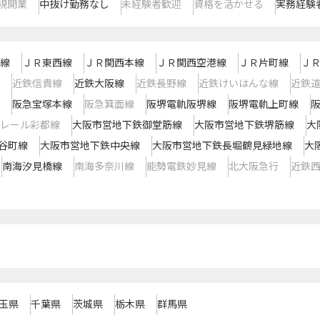
規開業
中抜け勤務なし
未経験者歓迎
資格を活かせる
実務経験
線
ＪＲ東西線
ＪＲ関西本線
ＪＲ関西空港線
ＪＲ片町線
Ｊ
近鉄信貴線
近鉄大阪線
近鉄長野線
近鉄けいはんな線
近鉄
阪急宝塚本線
阪急箕面線
阪堺電軌阪堺線
阪堺電軌上町線
レール彩都線
大阪市営地下鉄御堂筋線
大阪市営地下鉄堺筋線
大
谷町線
大阪市営地下鉄中央線
大阪市営地下鉄長堀鶴見緑地線
大
南海汐見橋線
南海多奈川線
能勢電鉄妙見線
北大阪急行
近鉄
玉県
千葉県
茨城県
栃木県
群馬県