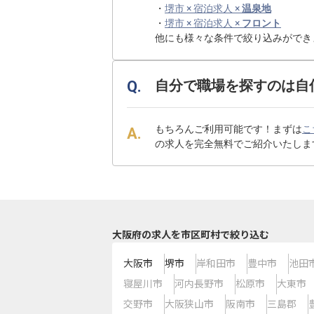
・
堺市 × 宿泊求人 ×
温泉地
・
堺市 × 宿泊求人 ×
フロント
他にも様々な条件で絞り込みができ
自分で職場を探すのは自
もちろんご利用可能です！まずは
こ
の求人を完全無料でご紹介いたしま
大阪府の求人を市区町村で絞り込む
大阪市
堺市
岸和田市
豊中市
池田
寝屋川市
河内長野市
松原市
大東市
交野市
大阪狭山市
阪南市
三島郡