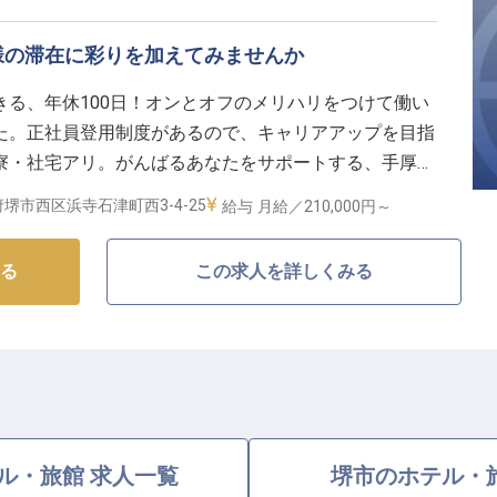
客様の滞在に彩りを加えてみませんか
る、年休100日！オンとオフのメリハリをつけて働い
た。正社員登用制度があるので、キャリアアップを目指
寮・社宅アリ。がんばるあなたをサポートする、手厚い
線石津川駅から徒歩1分、大阪市内へ電車で約22分。
堺市西区浜寺石津町西3-4-25
給与
月給／210,000円～
を目的としたお客様が多く訪れるホテルです。※この求
です
る
この求人を詳しくみる
ル・旅館 求人一覧
堺市のホテル・