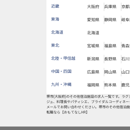
近畿
大阪府
兵庫県
京都
東海
愛知県
静岡県
岐阜
北海道
北海道
東北
宮城県
福島県
青森
北陸・甲信越
新潟県
長野県
石川
中国・四国
広島県
岡山県
山口
九州・沖縄
福岡県
熊本県
鹿児
堺市
(
大阪府
)の
その他宿泊施設
の求人一覧です。ラグ
ジュ、料理長やパティシエ、ブライダルコーディネー
メールでお問い合わせください。堺市のその他宿泊施
転職なら【おもてなしHR】