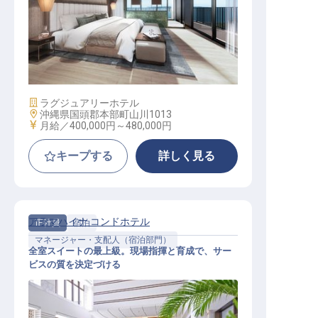
宿泊部長候補│230室全スイート開業
統括／月給48万可／収支・組織設計
施設業態
ラグジュアリーホテル
勤務地
沖縄県国頭郡本部町山川1013
給与
月給／400,000円～
480,000円
キープする
詳しく見る
アラマハイナ コンドホテル
正社員
宿泊
マネージャー・支配人（宿泊部門）
全室スイートの最上級。現場指揮と育成で、サー
ビスの質を決定づける