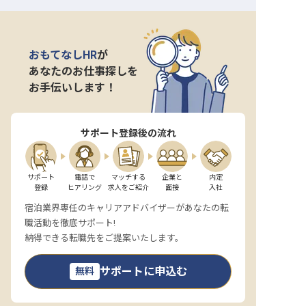
おもてなしHR
が
あなたのお仕事探しを
お手伝いします！
サポート登録後の流れ
サポート

電話で

マッチする

企業と

内定

登録
ヒアリング
求人をご紹介
面接
入社
宿泊業界専任のキャリアアドバイザーがあなたの転
職活動を徹底サポート!
納得できる転職先をご提案いたします。
サポートに申込む
無料