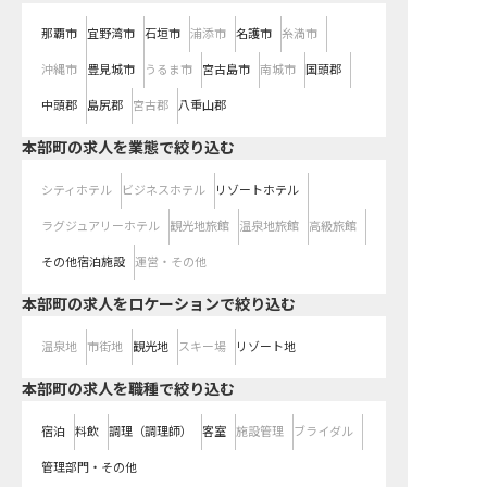
那覇市
宜野湾市
石垣市
浦添市
名護市
糸満市
沖縄市
豊見城市
うるま市
宮古島市
南城市
国頭郡
中頭郡
島尻郡
宮古郡
八重山郡
本部町の求人を業態で絞り込む
シティホテル
ビジネスホテル
リゾートホテル
ラグジュアリーホテル
観光地旅館
温泉地旅館
高級旅館
その他宿泊施設
運営・その他
本部町の求人をロケーションで絞り込む
温泉地
市街地
観光地
スキー場
リゾート地
本部町の求人を職種で絞り込む
宿泊
料飲
調理（調理師）
客室
施設管理
ブライダル
管理部門・その他