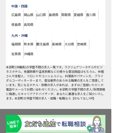
中国・四国
広島県
岡山県
山口県
島根県
鳥取県
愛媛県
香川県
徳島県
高知県
九州・沖縄
福岡県
熊本県
鹿児島県
長崎県
大分県
宮崎県
佐賀県
沖縄県
本部町
(
沖縄県
)の
学歴不問
の求人一覧です。ラグジュアリーホテルやビジ
ネスホテル、老舗旅館や温泉旅館などの様々な宿泊施設はもちろん、仲居
さんや支配人、フロントやコンシェルジュ、料理長やパティシエ、ブライ
ダルコーディネーターまで、宿泊業界のあらゆる職種の求人をご用意して
います。気になるホテル・旅館の求人があれば、まずはご登録いただくか
電話やメールでお問い合わせください。本部町の学歴不問の求人/採用情報
に精通したキャリアアドバイザーが、あなたに最適な求人をご紹介いたし
ます。本部町の学歴不問の求人・就職・転職なら【おもてなしHR】