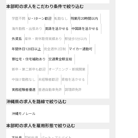
本部町の求人をこだわり条件で絞り込む
学歴不問
U・Iターン歓迎
転勤なし
残業月20時間以内
海外勤務・出張あり
英語を活かせる
中国語を活かせる
外資系
産休・育休取得実績あり
駅徒歩5分以内
年間休日120日以上
完全週休2日制
マイカー通勤可
寮社宅・住宅補助あり
交通費全額支給
新卒・第二新卒も歓迎
オープニング・新規開業
中抜け勤務なし
未経験者歓迎
資格を活かせる
実務経験者優遇
普通自動車免許
調理師免許
沖縄県
の求人を路線で絞り込む
沖縄モノレール
本部町の求人を雇用形態で絞り込む
正社員
契約社員
パート・アルバイト