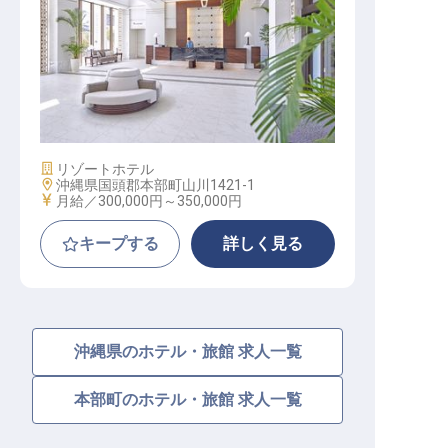
サービス課 課長│全室スイート×絶
景／月35万可／高付加価値サービス
施設業態
リゾートホテル
勤務地
沖縄県国頭郡本部町山川1421-1
給与
月給／300,000円～
350,000円
キープする
詳しく見る
沖縄県のホテル・旅館 求人一覧
本部町のホテル・旅館 求人一覧