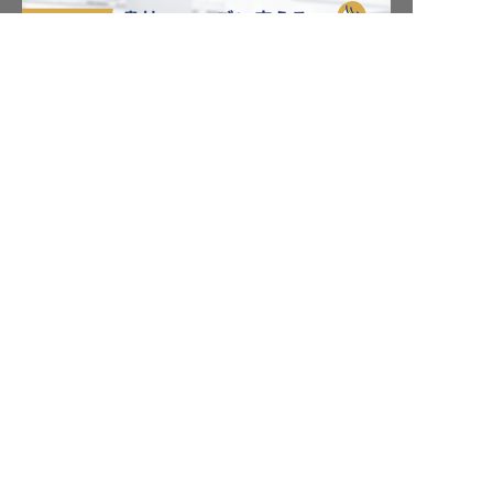
本部町の求人を紹介してもらう
転職サポート申込み
求人検索
ホテル・宿泊業界情報コラム
転職マニュアル
おもてなしHRについて
採用ご担当者様へ
個人情報の取扱いについて
プライバシーポリシー
利用規約
退会手続き
運営会社
宿泊業界用語集
商標について
サイトマップ
公式コミュニティ
株式会社ネクストビート運営サービス