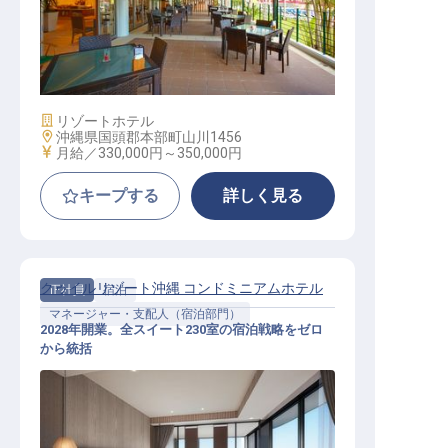
料飲部門責任者│263室の大型リゾー
ト統括／月33万～／組織構築
施設業態
リゾートホテル
勤務地
沖縄県国頭郡本部町山川1456
給与
月給／330,000円～
350,000円
キープする
詳しく見る
クゥイルリゾート沖縄 コンドミニアムホテル
正社員
宿泊
マネージャー・支配人（宿泊部門）
2028年開業。全スイート230室の宿泊戦略をゼロ
から統括