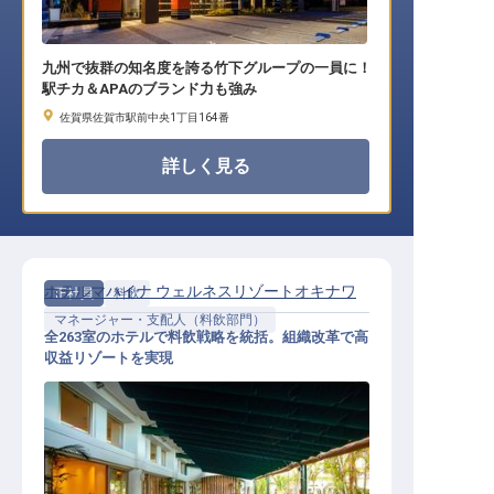
九州で抜群の知名度を誇る竹下グループの一員に！
駅チカ＆APAのブランド力も強み
佐賀県佐賀市駅前中央1丁目164番
詳しく見る
ホテルマハイナ ウェルネスリゾートオキナワ
正社員
料飲
マネージャー・支配人（料飲部門）
全263室のホテルで料飲戦略を統括。組織改革で高
収益リゾートを実現