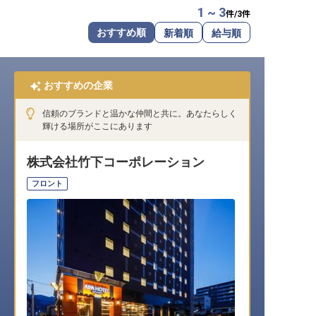
1 ~ 3
件/
3
件
転職サポートに申し込む
無料
おすすめ順
新着順
給与順
採用をお考えの企業様へ
おすすめの企業
信頼のブランドと温かな仲間と共に。あなたらしく
輝ける場所がここにあります
株式会社竹下コーポレーション
フロント