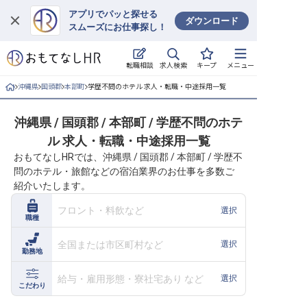
アプリでパッと探せる
ダウンロード
スムーズにお仕事探し！
ログイン
求人検索
転職相談
キープ
メニュー
求人・施設を探す
沖縄県
国頭郡
本部町
学歴不問のホテル 求人・転職・中途採用一覧
キープした求人
沖縄県 / 国頭郡 / 本部町 / 学歴不問のホテ
ル 求人・転職・中途採用一覧
就職・転職 合同説明会
おもてなしHRでは、沖縄県 / 国頭郡 / 本部町 / 学歴不
問のホテル・旅館などの宿泊業界のお仕事を多数ご
おもてなしHRについて
紹介いたします。
ご利用の流れ
フロント・料飲など
選択
職種
よくある質問
全国または市区町村など
選択
勤務地
ホテル・宿泊業界情報コラム
給与・雇用形態・寮社宅あり など
選択
こだわり