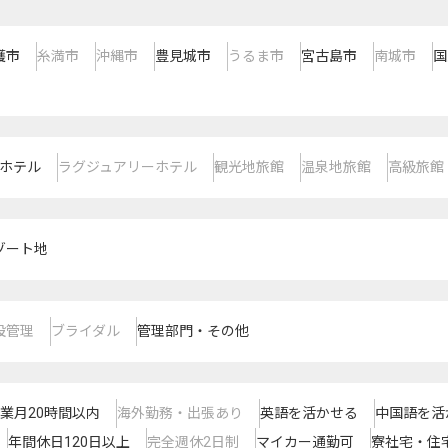
護市
糸満市
沖縄市
豊見城市
うるま市
宮古島市
南城市
国
ホテル
ラグジュアリーホテル
観光地旅館
温泉地旅館
高級旅館
ゾート地
設管理
ブライダル
管理部門・その他
業月20時間以内
海外勤務・出張あり
英語を活かせる
中国語を活
年間休日120日以上
完全週休2日制
マイカー通勤可
寮社宅・住