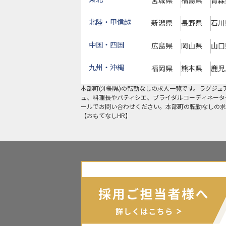
宮城県
福島県
青森
北陸・甲信越
新潟県
長野県
石川
中国・四国
広島県
岡山県
山口
九州・沖縄
福岡県
熊本県
鹿児
本部町
(
沖縄県
)の
転勤なし
の求人一覧です。ラグジュ
ュ、料理長やパティシエ、ブライダルコーディネータ
ールでお問い合わせください。本部町の転勤なしの求
【おもてなしHR】