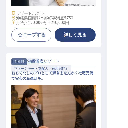
施設業態
リゾートホテル
勤務地
沖縄県国頭郡本部町字瀬底5750
給与
月給／190,000円～
210,000円
キープする
詳しく見る
ヒルトン沖縄瀬底リゾート
正社員
宿泊
マネージャー・支配人（宿泊部門）
おもてなしのプロとして輝きませんか？社宅完備
で安心の新生活を。