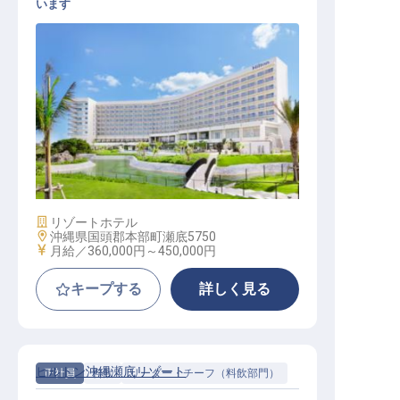
います
フロントデューティーマネージャー
（宿泊課長）
施設業態
リゾートホテル
勤務地
沖縄県国頭郡本部町瀬底5750
給与
月給／360,000円～
450,000円
キープする
詳しく見る
ヒルトン沖縄瀬底リゾート
正社員
料飲
リーダー・チーフ（料飲部門）