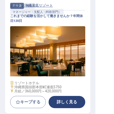
ヒルトン沖縄瀬底リゾート
正社員
料飲
マネージャー・支配人（料飲部門）
これまでの経験を活かして働きませんか？年間休
日120日
レストランマネージャー（グリルレ
ストラン）
施設業態
リゾートホテル
勤務地
沖縄県国頭郡本部町瀬底5750
給与
月給／360,000円～
420,000円
キープする
詳しく見る