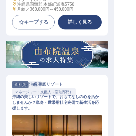
勤務地
沖縄県国頭郡 本部町瀬底5750
給与
月給／360,000円～
450,000円
キープする
詳しく見る
ヒルトン沖縄瀬底リゾート
正社員
宿泊
マネージャー・支配人（宿泊部門）
沖縄の美しいリゾートで、おもてなしの心を活か
しませんか？単身・世帯用社宅完備で新生活を応
援します。