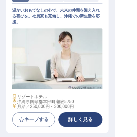
温かいおもてなしの心で、未来の仲間を迎え入れ
る喜びを。社員寮も完備し、沖縄での新生活を応
援。
人事部 採用担当 リクルーター
施設業態
リゾートホテル
勤務地
沖縄県国頭郡本部町瀬底5750
給与
月給／250,000円～
300,000円
キープする
詳しく見る