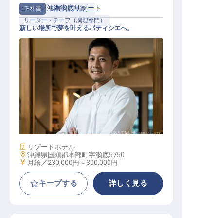
ヒルトン沖縄瀬底リゾート
正社員
調理（調理師）
リーダー・チーフ（調理部門）
新しい場所で夢を叶えるパティシエへ。
パティシエ 製菓調理（中堅クラス）
施設業態
リゾートホテル
勤務地
沖縄県国頭郡本部町字瀬底5750
給与
月給／230,000円～
300,000円
キープする
詳しく見る