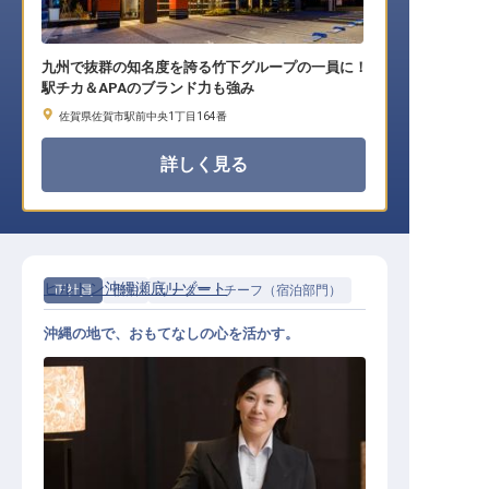
九州で抜群の知名度を誇る竹下グループの一員に！
駅チカ＆APAのブランド力も強み
佐賀県佐賀市駅前中央1丁目164番
詳しく見る
ヒルトン沖縄瀬底リゾート
正社員
宿泊
リーダー・チーフ（宿泊部門）
沖縄の地で、おもてなしの心を活かす。