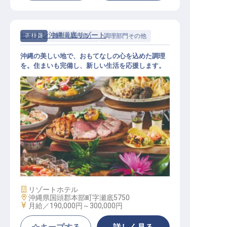
ヒルトン沖縄瀬底リゾート
正社員
調理（調理師）
調理部門その他
沖縄の美しい地で、おもてなしの心を込めた調理
を。住まいも完備し、新しい生活を応援します。
ホテルレストラン調理（補助～中堅
クラス）
施設業態
リゾートホテル
勤務地
沖縄県国頭郡本部町字瀬底5750
給与
月給／190,000円～
300,000円