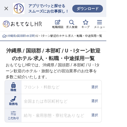
アプリでパッと探せる
ダウンロード
スムーズにお仕事探し！
ログイン
求人検索
転職相談
キープ
メニュー
求人・施設を探す
沖縄県
国頭郡
本部町
U・Iターン歓迎のホテル 求人・転職・中途採用一覧
キープした求人
沖縄県 / 国頭郡 / 本部町 / U・Iターン歓迎
のホテル 求人・転職・中途採用一覧
就職・転職 合同説明会
おもてなしHRでは、沖縄県 / 国頭郡 / 本部町 / U・Iタ
ーン歓迎のホテル・旅館などの宿泊業界のお仕事を
おもてなしHRについて
多数ご紹介いたします。
ご利用の流れ
フロント・料飲など
選択
職種
よくある質問
全国または市区町村など
選択
勤務地
ホテル・宿泊業界情報コラム
給与・雇用形態・寮社宅あり など
選択
こだわり