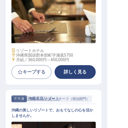
レストランマネージャー
施設業態
リゾートホテル
勤務地
沖縄県国頭郡本部町字瀬底5750
給与
月給／360,000円～
450,000円
キープする
詳しく見る
ヒルトン沖縄瀬底リゾート
正社員
宿泊
リーダー・チーフ（宿泊部門）
沖縄の美しいリゾートで、おもてなしの心を活か
しませんか。