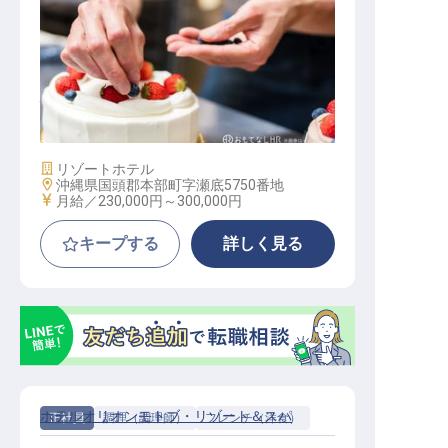
パティシエ製菓調理（中堅クラス）
施設業態
リゾートホテル
勤務地
沖縄県国頭郡本部町字瀬底5750番地
給与
月給／230,000円～
300,000円
キープする
詳しく見る
ホテルオリオンモトブ・リゾート＆スパ
正社員
調理（調理師）
フレンチ（洋食）