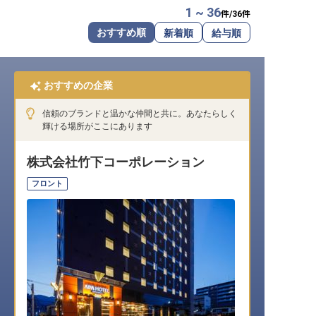
1 ~ 36
件/
36
件
転職サポートに申し込む
無料
おすすめ順
新着順
給与順
採用をお考えの企業様へ
おすすめの企業
信頼のブランドと温かな仲間と共に。あなたらしく
輝ける場所がここにあります
株式会社竹下コーポレーション
フロント