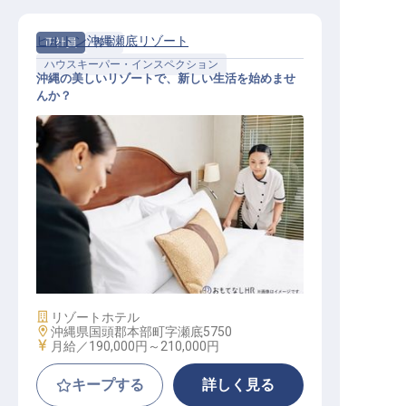
ヒルトン沖縄瀬底リゾート
正社員
客室
ハウスキーパー・インスペクション
沖縄の美しいリゾートで、新しい生活を始めませ
んか？
客室管理担当
施設業態
リゾートホテル
勤務地
沖縄県国頭郡本部町字瀬底5750
給与
月給／190,000円～
210,000円
キープする
詳しく見る