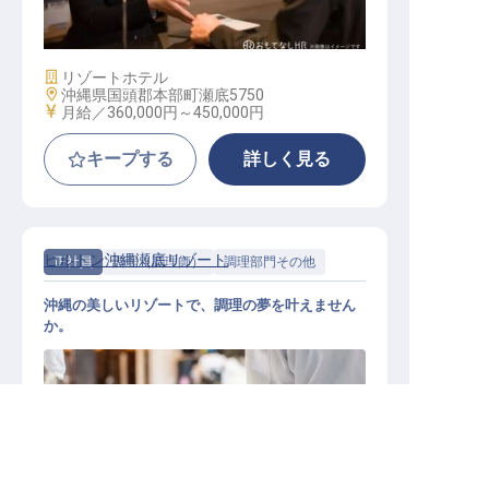
フロントデューティマネージャー
施設業態
リゾートホテル
勤務地
沖縄県国頭郡本部町瀬底5750
給与
月給／360,000円～
450,000円
キープする
詳しく見る
ヒルトン沖縄瀬底リゾート
正社員
調理（調理師）
調理部門その他
沖縄の美しいリゾートで、調理の夢を叶えません
か。
本部町の求人を紹介してもらう