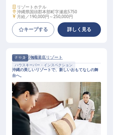
施設業態
リゾートホテル
勤務地
沖縄県国頭郡本部町字瀬底5750
給与
月給／190,000円～
250,000円
キープする
詳しく見る
ヒルトン沖縄瀬底リゾート
正社員
客室
ハウスキーパー・インスペクション
沖縄の美しいリゾートで、新しいおもてなしの舞
台へ。
客室管理担当