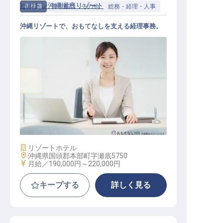
ヒルトン沖縄瀬底リゾート
正社員
管理部門・その他
総務・経理・人事
沖縄リゾートで、おもてなしを支える経理事務。
経理事務（ファイナンスクラーク）
施設業態
リゾートホテル
勤務地
沖縄県国頭郡本部町字瀬底5750
給与
月給／190,000円～
220,000円
キープする
詳しく見る