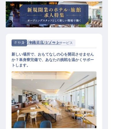
ヒルトン沖縄瀬底リゾート
正社員
料飲
レストランサービス
新しい場所で、おもてなしの心を開花させません
か？単身寮完備で、あなたの挑戦を温かくサポー
トします。
レストラン接客サービス