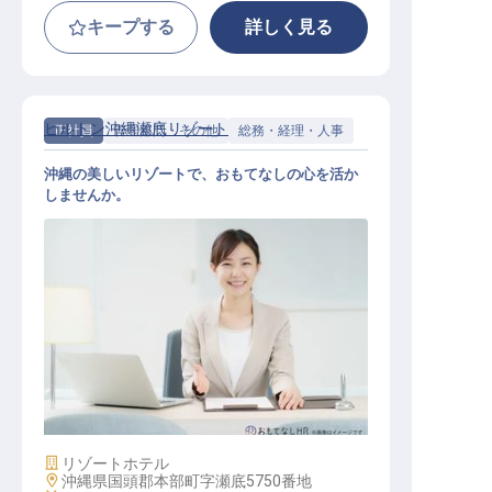
キープする
詳しく見る
ヒルトン沖縄瀬底リゾート
正社員
管理部門・その他
総務・経理・人事
沖縄の美しいリゾートで、おもてなしの心を活か
しませんか。
経理事務（ファイナンスクラーク）
施設業態
リゾートホテル
勤務地
沖縄県国頭郡本部町字瀬底5750番地