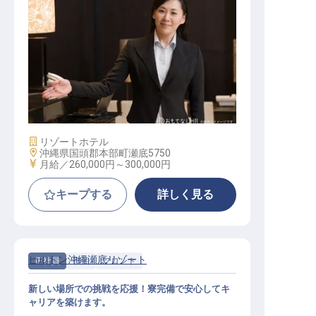
フロントデスク スーパーバイザー
施設業態
リゾートホテル
勤務地
沖縄県国頭郡本部町瀬底5750
給与
月給／260,000円～
300,000円
キープする
詳しく見る
ヒルトン沖縄瀬底リゾート
正社員
宿泊
フロント
新しい場所での挑戦を応援！寮完備で安心してキ
ャリアを築けます。