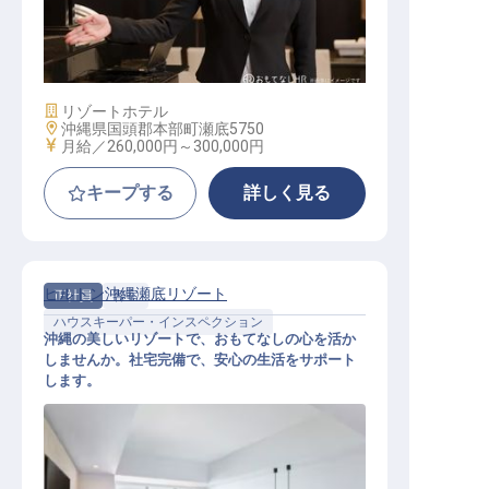
フロントデスク スーパーバイザー
施設業態
リゾートホテル
勤務地
沖縄県国頭郡本部町瀬底5750
給与
月給／260,000円～
300,000円
キープする
詳しく見る
ヒルトン沖縄瀬底リゾート
正社員
客室
ハウスキーパー・インスペクション
沖縄の美しいリゾートで、おもてなしの心を活か
しませんか。社宅完備で、安心の生活をサポート
します。