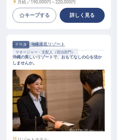
給与
月給／190,000円～
220,000円
キープする
詳しく見る
ヒルトン沖縄瀬底リゾート
正社員
宿泊
マネージャー・支配人（宿泊部門）
沖縄の美しいリゾートで、おもてなしの心を活か
しませんか。
フロントデューティマネージャー
施設業態
リゾートホテル