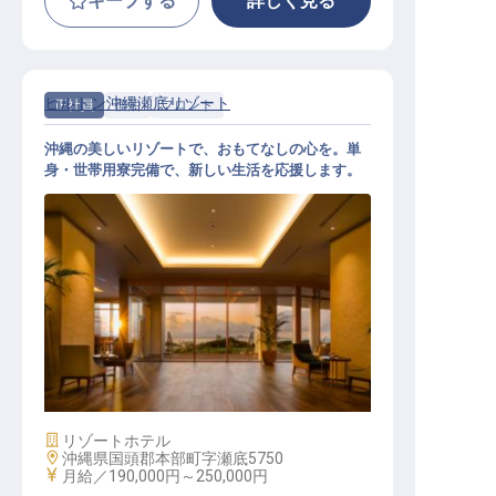
キープする
詳しく見る
ヒルトン沖縄瀬底リゾート
正社員
宿泊
フロント
沖縄の美しいリゾートで、おもてなしの心を。単
身・世帯用寮完備で、新しい生活を応援します。
フロントデスク（ホテル）
施設業態
リゾートホテル
勤務地
沖縄県国頭郡本部町字瀬底5750
給与
月給／190,000円～
250,000円