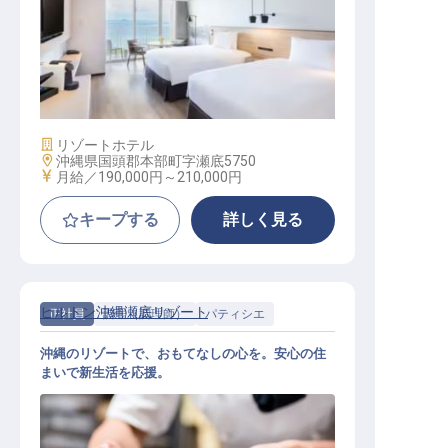
客室管理担当
施設業態
リゾートホテル
勤務地
沖縄県国頭郡本部町字瀬底5750
給与
月給／190,000円～
210,000円
キープする
詳しく見る
ヒルトン沖縄瀬底リゾート
正社員
調理（調理師）
パティシエ
沖縄のリゾートで、おもてなしの心を。安心の住
まいで新生活を応援。