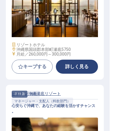
フロントデスクスーパーバイザー
施設業態
リゾートホテル
勤務地
沖縄県国頭郡本部町瀬底5750
給与
月給／260,000円～
300,000円
キープする
詳しく見る
ヒルトン沖縄瀬底リゾート
正社員
料飲
マネージャー・支配人（料飲部門）
心安らぐ沖縄で、あなたの経験を活かすチャンス
。