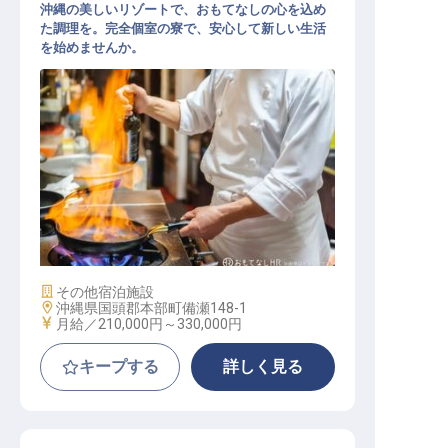
沖縄の美しいリゾートで、おもてなしの心を込め
た調理を。完全個室の寮で、安心して新しい生活
を始めませんか。
洋食調理／正社員
施設業態
その他宿泊施設
勤務地
沖縄県国頭郡本部町備瀬148-1
給与
月給／210,000円～
330,000円
キープする
詳しく見る