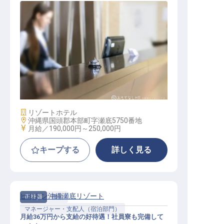
フロントデスク
施設業態
リゾートホテル
勤務地
沖縄県国頭郡本部町字瀬底5750番地
給与
月給／190,000円～
250,000円
キープする
詳しく見る
ヒルトン沖縄瀬底リゾート
正社員
宿泊
マネージャー・支配人（宿泊部門）
月給36万円から支給の好待遇！社員寮も完備して