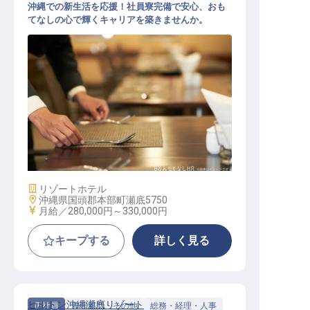
沖縄での新生活を応援！社員寮完備で安心、おも
てなしの心で輝くキャリアを築きませんか。
レストランスーパーバイザー（イタ
リアンレストラン）
施設業態
リゾートホテル
勤務地
沖縄県国頭郡本部町瀬底5750
給与
月給／280,000円～
330,000円
キープする
詳しく見る
ヒルトン沖縄瀬底リゾート
正社員
管理部門・その他
総務・経理・人事