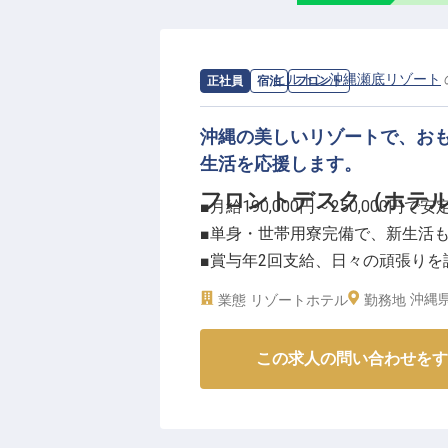
お客様の笑顔を間近で見られるや
発揮してください。
経験をお持ちの方には、シフトリ
求人情報：
ヒルトン沖縄瀬底リゾート
正社員
宿泊
フロント
ただく機会があり、キャリアアッ
社会保険完備、マイカー通勤も可
沖縄の美しいリゾートで、お
※2026年03月26日時点の情報です
生活を応援します。
フロントデスク（ホテ
■月給190,000円～250,000円で
■単身・世帯用寮完備で、新生活
■賞与年2回支給、日々の頑張りを
■マイカー通勤可能、駐車場も完
沖縄県
業態
リゾートホテル
勤務地
ーー【沖縄の美しいリゾートで、
この求人の問い合わせをす
沖縄の豊かな自然に囲まれたリゾ
をお任せします。チェックイン・
お過ごしいただけるよう、館内の