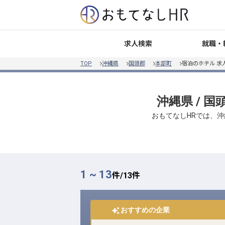
就職・
求人検索
TOP
沖縄県
国頭郡
本部町
宿泊のホテル 求
沖縄県 / 国
おもてなしHRでは、沖
1 ~ 13
件/
13
件
おすすめの企業