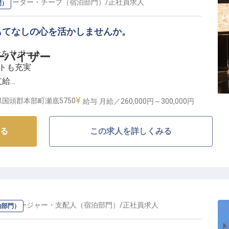
、快適な時間をお届けする、やりがいのあるお仕事で
の
リーダー・チーフ（宿泊部門）
/
正社員
求人
門）
もてなしの心を活かしませんか。
アアップの道】
活をサポート
ーバイザー
提供するため、私たちは働く皆様の成長を全力でサポー
ートも充実
支給
ャー経験を活かし、さらにスキルアップを目指せる環境
やりがいある仕事
国頭郡本部町瀬底5750
給与
月給／260,000円～
300,000円
活をスタートでき、仕事に集中できる体制が整っていま
お迎えするおもてなし】
る
この求人を詳しくみる
まれたリゾートで、お客様の心に残る滞在を演出するお
フ双方にとって最高の環境を築きながら、あなた自身の
させていきましょう。
まで、お客様一人ひとりに寄り添い、きめ細やかなサー
ない思い出作りに貢献します。
様の笑顔を直接見ることができる、やりがいと喜びにあ
の
マネージャー・支配人（宿泊部門）
/
正社員
求人
泊部門）
を追求していくことができます。