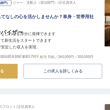
れるでしょう。
の
マネージャー・支配人（宿泊部門）
/
正社員
求人
泊部門）
リアを築く温かい職場環境】
もてなしの心を活かしませんか？単身・世帯用社
ーとして、チームメンバーの育成や日々の業務支援を通
。
ョナル集団を牽引していただきます。
ーバイザー
てなしの心を存分に発揮できます
、チーム全体の成長とお客様満足度の向上に直結しま
して新生活をスタートできます
回で安定した収入を実現
り、沖縄での新生活も安心してスタートできます。
キャリアアップを目指せる環境
のもと、長期的なキャリア形成が可能です。
国頭郡本部町瀬底5750
給与
月給／260,000円～
300,000円
温まるおもてなし】
る
この求人を詳しくみる
に囲まれたリゾートで、お客様の特別な滞在を演出する
パーバイザーとして、チェックインからチェックアウト
ったきめ細やかなサービスを提供します。
様に最高の思い出をお届けするため、チーム一丸となっ
ます。あなたの笑顔とホスピタリティで、忘れられない
の
フロント
/
正社員
求人