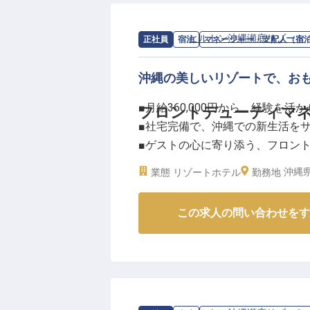
ひとりに寄り添い、心に残る滞在
心で、お客様の笑顔を創造しませ
求人情報：
ヒルトン沖縄瀬底リゾート
正社員
宿泊
マネージャー・支配人（宿
ーー【安心して長く働ける環境と
当ホテルでは、社員の皆様が安心
沖縄の美しいリゾートで、お
ります。単身用・世帯用の寮を完
■月給360,000円から、経験を活
フロントデューティマ
た、マイカー通勤が可能で駐車場
■社宅完備で、沖縄での新生活を
経験者の方にはシフトリーダーと
■ゲストの心に寄り添う、フロン
ャリアアップの機会も豊富です。
■キャリアアップを目指せる、マ
※2025年12月15日時点の情報です
沖縄県
業態
リゾートホテル
勤務地
ーー【沖縄の自然と調和するおも
この求人の問い合わせをす
沖縄の美しい自然に囲まれたリゾ
フロントデューティマネージャー
えし、きめ細やかな心遣いでおも
お客様の笑顔のために、ホテルの
境です。