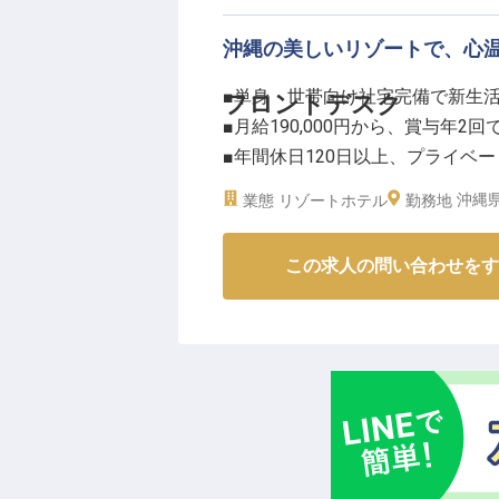
ーー【充実のサポート体制で、あ
沖縄の美しいリゾートで、心
当ホテルでは、働く皆様が安心し
■単身・世帯向け社宅完備で新生
フロントデスク
います。単身用・世帯用の社宅を
■月給190,000円から、賞与年2回
す。マイカー通勤も可能で、通勤
■年間休日120日以上、プライベ
社会保険完備はもちろん、昇給や
■沖縄の美しい自然に囲まれ、お
ロントデスクスーパーバイザーと
沖縄県
業態
リゾートホテル
勤務地
アアップを目指せる環境です。
ーー【沖縄の楽園で紡ぐ、心尽く
※2025年12月16日時点の情報です
この求人の問い合わせをす
沖縄の豊かな自然に抱かれたリゾ
デスクのお仕事です。
チェックインからチェックアウト
ビスを提供します。
館内のご案内や関連部署との連携
のおもてなしを追求してまいりま
ーー【成長を支える環境と、未来