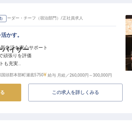
の
リーダー・チーフ（宿泊部門）
/
正社員
求人
門）
を活かす。
の新生活を安心サポート
ーバイザー
与で頑張りを評価
ートも充実
を高めるやりがい
国頭郡本部町瀬底5750
給与
月給／260,000円～
300,000円
客様をお迎えするおもてなし】
る
この求人を詳しくみる
ートで、お客様に心温まるひとときを提供するお仕事で
まで、お客様一人ひとりの旅が最高の思い出となるよ
でサポートしていただきます。
通じて、お客様の期待を超える感動を創造し、忘れられ