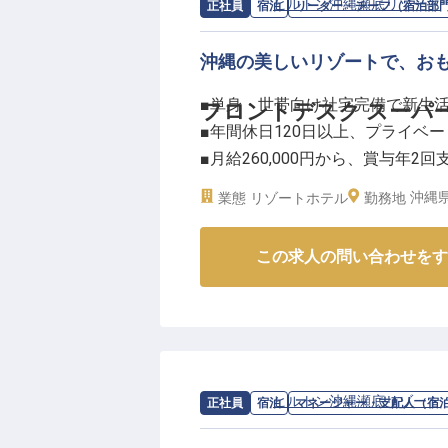
お客様一人ひとりの心に寄り添い
求人情報：
ヒルトン沖縄瀬底リゾート
正社員
宿泊
リーダー・チーフ（宿泊部
す。
沖縄の美しいリゾートで、お
ーー【成長を支える環境とキャリ
■単身・世帯向け社宅完備で新生
フロントデスク スーパ
お客様の期待を超えるサービスを
■年間休日120日以上、プライベ
トします。
■月給260,000円から、賞与年2回
ホスピタリティ業界でのマネージ
■チームメンバーの成長を支える
です。
沖縄県
業態
リゾートホテル
勤務地
社宅完備で、安心して沖縄での生
ーー【沖縄の自然と共にお客様を
す。
この求人の問い合わせをす
沖縄の美しい海と豊かな自然に囲
チームをまとめ、お客様とスタッ
仕事です。
キャリアも着実にステップアップ
チェックインからチェックアウト
※2026年03月26日時点の情報です
ビスを提供することで、忘れられ
おもてなしの心を大切にし、お客
ふれる環境です。
求人情報：
ヒルトン沖縄瀬底リゾート
正社員
宿泊
マネージャー・支配人（宿
チームで協力し、最高のサービス