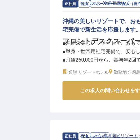
ない滞在を演出する喜びを感じら
求人情報：
ヒルトン沖縄瀬底リゾート
正社員
宿泊
マネージャー・支配人（宿
ーー【チームと共に成長し、キャ
沖縄の美しいリゾートで、お
フロントデスクのスーパーバイザ
宅完備で新生活を応援します
じて、おもてなしのプロフェッシ
フロントデスクスーパ
■沖縄の美しいリゾートで、おも
あなたの経験とリーダーシップが
■単身・世帯用社宅完備で、安心
す。
■月給260,000円から、賞与年2
単身・世帯向けの寮も完備してお
■フロント業務の経験を活かし、
安定した月給と充実した福利厚生
沖縄県
業態
リゾートホテル
勤務地
※2026年03月26日時点の情報です
ーー【沖縄リゾートで叶える、心
この求人の問い合わせをす
沖縄の息をのむような美しい自然
お仕事です。フロントデスクスー
まで、お客様一人ひとりに寄り添
関連部署との連携を通じて、お客
ておもてなしの心を大切にしてい
感動を創造しませんか。
求人情報：
ヒルトン沖縄瀬底リゾート
正社員
宿泊
フロント