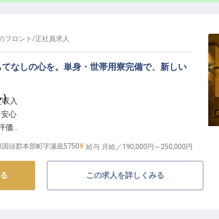
りがいのある環境で、あなたのホスピタリティを存分に
ーダーとして新入社員の育成や業務指示にも携わってい
の
フロント
/
正社員
求人
プを目指せます。
能で、安心して長く働ける環境が整っています。
もてなしの心を。単身・世帯用寮完備で、新しい
ル）
安定収入
も安心
評価
備
国頭郡本部町字瀬底5750
給与
月給／190,000円～
250,000円
心温まるおもてなしを】
る
この求人を詳しくみる
ートホテルで、お客様をお迎えするフロントデスク業務
チェックアウト、精算業務はもちろん、お客様が快適に
設備やサービスのご案内も大切な役割です。お客様一人