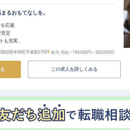
なたの成長を応援】
温まるおもてなしを。
て長く活躍できるよう、充実した福利厚生をご用意して
活を応援
完備しており、沖縄での新生活もスムーズに始められま
で安定
のストレスも軽減。
ートも充実
年2回の賞与で日頃の頑張りをしっかり評価します。フ
もてなしを
して、これまでの経験を活かしながら、さらなるキャリ
国頭郡本部町字瀬底5750
給与
月給／190,000円～
250,000円
しのおもてなし】
る
この求人を詳しくみる
ートで、お客様の思い出に残る滞在を演出するフロント
まで、お客様一人ひとりに寄り添い、きめ細やかなサー
を通じて、お客様が心から安らげる空間を創造し、最高
す。
へ繋がるキャリア】