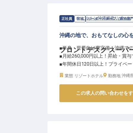
求人情報：
ヒルトン沖縄瀬底リゾート
正社員
宿泊
リーダー・チーフ（宿泊部
沖縄の地で、おもてなしの心
■単身・世帯向け寮完備！沖縄で
フロントデスク スーパ
■月給260,000円以上！昇給・賞
■年間休日120日以上！プライベ
■チームを導き、おもてなしの質
沖縄県
業態
リゾートホテル
勤務地
ーー【沖縄の美しい自然と共にお
この求人の問い合わせをす
沖縄の豊かな自然に囲まれたリゾ
す。
チェックインからチェックアウト
う、きめ細やかなサービスと笑顔
館内の設備やサービスのご案内を