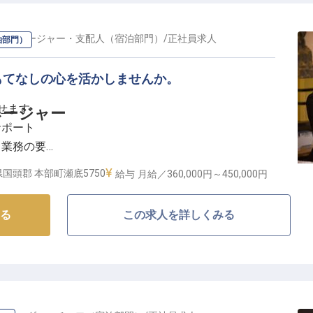
を演出する、やりがいのあるお仕事です。おもてなしの
んか。
の
マネージャー・支配人（宿泊部門）
/
正社員
求人
泊部門）
キャリアアップ】
して長く働けるよう、充実した福利厚生をご用意してお
もてなしの心を活かしませんか。
備しており、遠方からのご応募も歓迎いたします。ま
かせます
ネージャー
も完備しているため、通勤のストレスも軽減されます。
サポート
して、新入社員の育成や業務指示もお任せするなど、キ
ト業務の要
ネージャー職
国頭郡 本部町瀬底5750
給与
月給／360,000円～
450,000円
てなしの舞台】
る
この求人を詳しくみる
ートで、お客様に忘れられない滞在を提供しませんか。
として、特別なゲストや長期滞在のお客様を温かくお迎
てなしをしてください。
顔として最高のサービスを追求する喜びを感じられる環