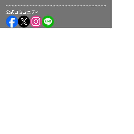
公式コミュニティ
株式会社ネクストビート運営サービス
本部町の求人を紹介してもらう
保育業界の求職者様向けサービス
保育士バンク！ - 日本最大級。保育士・幼稚園教諭向け転職支
援サイト
保育士バンク！新卒 - 保育士・幼稚園教諭を目指す「学生向
け」就職活動情報サイト
法人様向けサービス
保育士バンク！コネクト - 保育施設向けの業務支援システム
保育士バンク！パレット - 保育施設専門の職員マネジメントツ
ール
保育士バンク！ウェブパック - 保育施設向けホームページ制作
保育士バンク！総研 - 保育園経営や保育の実務に活かせる有益
な情報発信サイト
育児者様向けサービス
KIDSNA STYLE - 「育てるを考える」子育て情報メディア