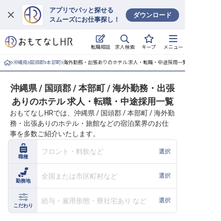
アプリでパッと探せる
ダウンロード
スムーズにお仕事探し！
ログイン
求人検索
転職相談
キープ
メニュー
求人・施設を探す
沖縄県
国頭郡
本部町
海外勤務・出張ありのホテル 求人・転職・中途採用一覧
キープした求人
沖縄県 / 国頭郡 / 本部町 / 海外勤務・出張
ありのホテル 求人・転職・中途採用一覧
就職・転職 合同説明会
おもてなしHRでは、沖縄県 / 国頭郡 / 本部町 / 海外勤
務・出張ありのホテル・旅館などの宿泊業界のお仕
おもてなしHRについて
事を多数ご紹介いたします。
ご利用の流れ
フロント・料飲など
選択
職種
よくある質問
全国または市区町村など
選択
勤務地
ホテル・宿泊業界情報コラム
給与・雇用形態・寮社宅あり など
選択
こだわり