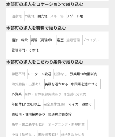
本部町の求人をロケーションで絞り込む
温泉地
市街地
観光地
スキー場
リゾート地
本部町の求人を職種で絞り込む
宿泊
料飲
調理（調理師）
客室
施設管理
ブライダル
管理部門・その他
本部町の求人をこだわり条件で絞り込む
学歴不問
U・Iターン歓迎
転勤なし
残業月20時間以内
海外勤務・出張あり
英語を活かせる
中国語を活かせる
外資系
産休・育休取得実績あり
駅徒歩5分以内
年間休日120日以上
完全週休2日制
マイカー通勤可
寮社宅・住宅補助あり
交通費全額支給
新卒・第二新卒も歓迎
オープニング・新規開業
中抜け勤務なし
未経験者歓迎
資格を活かせる