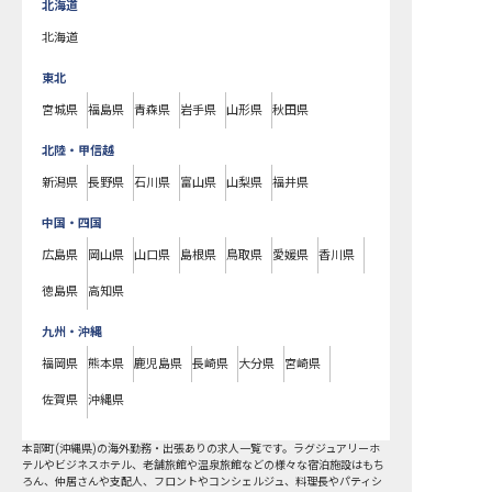
北海道
北海道
東北
宮城県
福島県
青森県
岩手県
山形県
秋田県
北陸・甲信越
新潟県
長野県
石川県
富山県
山梨県
福井県
中国・四国
広島県
岡山県
山口県
島根県
鳥取県
愛媛県
香川県
徳島県
高知県
九州・沖縄
福岡県
熊本県
鹿児島県
長崎県
大分県
宮崎県
佐賀県
沖縄県
本部町
(
沖縄県
)の
海外勤務・出張あり
の求人一覧です。ラグジュアリーホ
テルやビジネスホテル、老舗旅館や温泉旅館などの様々な宿泊施設はもち
ろん、仲居さんや支配人、フロントやコンシェルジュ、料理長やパティシ