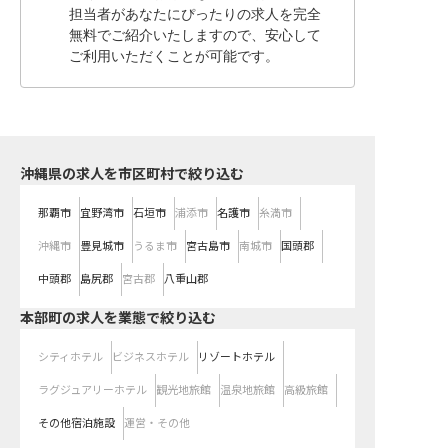
担当者があなたにぴったりの求人を完全
無料でご紹介いたしますので、安心して
ご利用いただくことが可能です。
沖縄県の求人を市区町村で絞り込む
那覇市
宜野湾市
石垣市
浦添市
名護市
糸満市
沖縄市
豊見城市
うるま市
宮古島市
南城市
国頭郡
中頭郡
島尻郡
宮古郡
八重山郡
本部町の求人を業態で絞り込む
シティホテル
ビジネスホテル
リゾートホテル
ラグジュアリーホテル
観光地旅館
温泉地旅館
高級旅館
その他宿泊施設
運営・その他