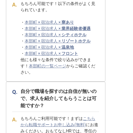
もちろん可能です！以下の条件がよく見
られています。
・
本部町 × 宿泊求人 ×
寮あり
・
本部町 × 宿泊求人 ×
業界経験者優遇
・
本部町 × 宿泊求人 ×
シティホテル
・
本部町 × 宿泊求人 ×
リゾートホテル
・
本部町 × 宿泊求人 ×
温泉地
・
本部町 × 宿泊求人 ×
フロント
他にも様々な条件で絞り込みができま
す！
本部町の一覧ページ
からご確認くだ
さい。
自分で職場を探すのは自信が無いの
で、求人を紹介してもらうことは可
能ですか？
もちろんご利用可能です！まずは
こちら
から転職サポートお申し込み(無料)
にお進
みください。おもてなしHRでは、専任の