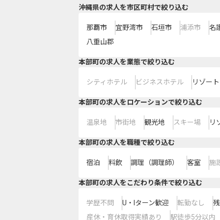
沖縄県の求人を市区町村で絞り込む
那覇市
宜野湾市
石垣市
浦添市
名
八重山郡
本部町の求人を業態で絞り込む
シティホテル
ビジネスホテル
リゾート
本部町の求人をロケーションで絞り込む
温泉地
市街地
観光地
スキー場
リ
本部町の求人を職種で絞り込む
宿泊
料飲
調理（調理師）
客室
施
本部町の求人をこだわり条件で絞り込む
学歴不問
U・Iターン歓迎
転勤なし
残
産休・育休取得実績あり
駅徒歩5分以内