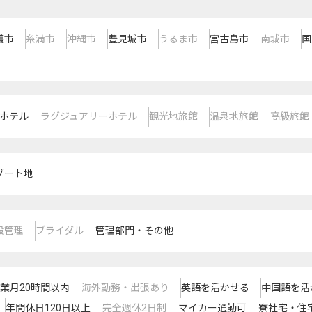
護市
糸満市
沖縄市
豊見城市
うるま市
宮古島市
南城市
国
ホテル
ラグジュアリーホテル
観光地旅館
温泉地旅館
高級旅館
ゾート地
設管理
ブライダル
管理部門・その他
業月20時間以内
海外勤務・出張あり
英語を活かせる
中国語を活
年間休日120日以上
完全週休2日制
マイカー通勤可
寮社宅・住