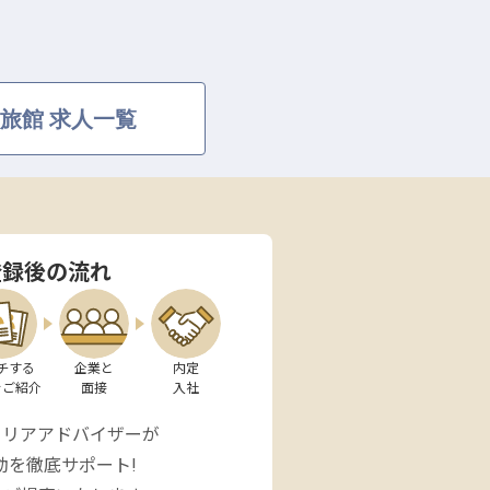
旅館 求人一覧
登録後の流れ
チする

企業と

内定

をご紹介
面接
入社
ャリアアドバイザーが
動を徹底サポート!