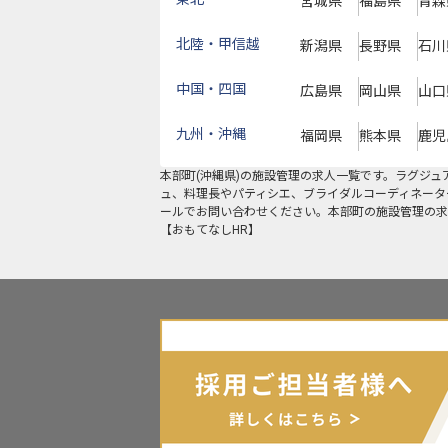
宮城県
福島県
青森
北陸・甲信越
新潟県
長野県
石川
中国・四国
広島県
岡山県
山口
九州・沖縄
福岡県
熊本県
鹿児
本部町
(
沖縄県
)の
施設管理
の求人一覧です。ラグジュ
ュ、料理長やパティシエ、ブライダルコーディネータ
ールでお問い合わせください。本部町の施設管理の求
【おもてなしHR】