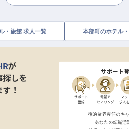
ル・旅館 求人一覧
本部町のホテル・
HR
が
サポート
事探しを
ます！
サポート

電話で

マッ
登録
ヒアリング
求人
宿泊業界専任のキ
あなたの転職活