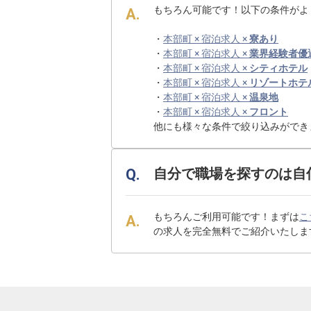
もちろん可能です！以下の条件がよ
・
本部町 × 宿泊求人 ×
寮あり
・
本部町 × 宿泊求人 ×
業界経験者優
・
本部町 × 宿泊求人 ×
シティホテル
・
本部町 × 宿泊求人 ×
リゾートホテ
・
本部町 × 宿泊求人 ×
温泉地
・
本部町 × 宿泊求人 ×
フロント
他にも様々な条件で絞り込みができ
自分で職場を探すのは自
もちろんご利用可能です！まずは
こ
の求人を完全無料でご紹介いたしま