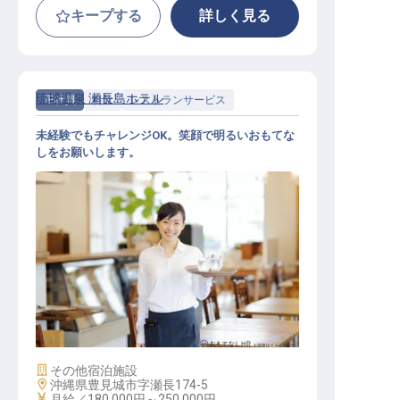
キープする
詳しく見る
琉球温泉 瀬長島ホテル
正社員
料飲
レストランサービス
未経験でもチャレンジOK。笑顔で明るいおもてな
しをお願いします。
レストランスタッフ
施設業態
その他宿泊施設
勤務地
沖縄県豊見城市字瀬長174-5
給与
月給／180,000円～
250,000円