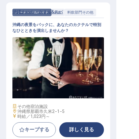
沖縄ナハナ・ホテル&スパ
パート・アルバイト
料飲
料飲部門その他
沖縄の夜景をバックに、あなたのカクテルで特別
なひとときを演出しませんか？
BARサービススタッフ
施設業態
その他宿泊施設
勤務地
沖縄県那覇市久米2−1−5
給与
時給／1,023円～
キープする
詳しく見る