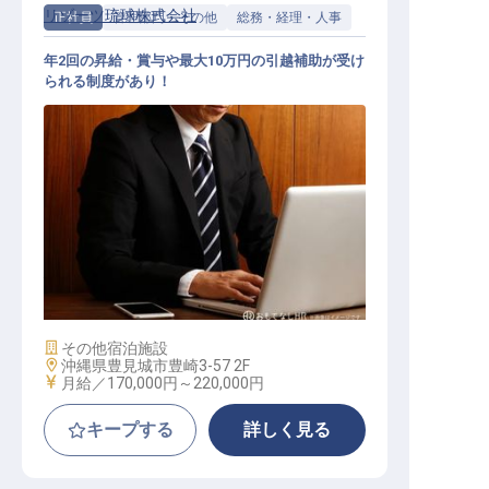
リゾーツ琉球株式会社
正社員
管理部門・その他
総務・経理・人事
年2回の昇給・賞与や最大10万円の引越補助が受け
られる制度があり！
経理スタッフ
施設業態
その他宿泊施設
勤務地
沖縄県豊見城市豊崎3-57 2F
給与
月給／170,000円～
220,000円
キープする
詳しく見る