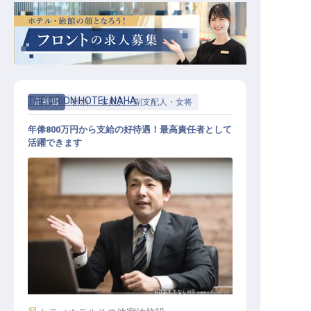
THE ORION HOTEL NAHA
正社員
宿泊
支配人・副支配人・女将
年俸800万円から支給の好待遇！最高責任者として
活躍できます
総支配人