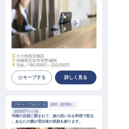
フロントスタッフ
施設業態
その他宿泊施設
勤務地
沖縄県石垣市登野城86
給与
月給／180,000円～
220,000円
キープする
詳しく見る
やんばる学びの森
パート・アルバイト
調理（調理師）
調理部門その他
沖縄の自然に囲まれて、旅の思い出を料理で彩る
。あなたの腕が宿泊者の笑顔を創ります。