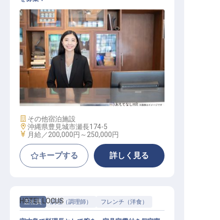
フロントチーフ
施設業態
その他宿泊施設
勤務地
沖縄県豊見城市瀬長174-5
給与
月給／200,000円～
250,000円
キープする
詳しく見る
HOTEL LOCUS
正社員
調理（調理師）
フレンチ（洋食）