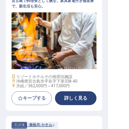
宮古島で料理長として腕を。家具家電付き個室寮
で、新生活も安心。
料理長（洋食）
施設業態
リゾートホテル
その他宿泊施設
勤務地
沖縄県宮古島市平良字下里338-40
給与
月給／362,000円～
417,000円
キープする
詳しく見る
琉球温泉 瀬長島ホテル
正社員
宿泊
フロント