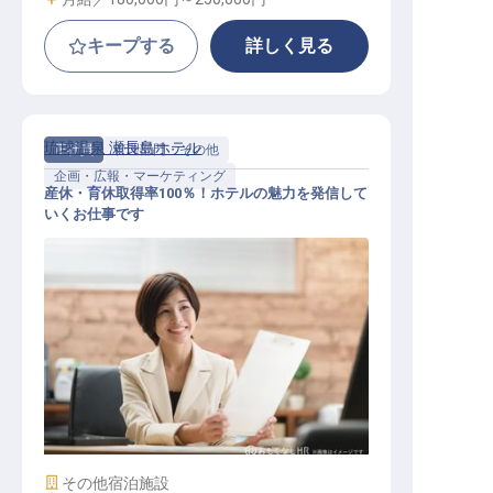
キープする
詳しく見る
琉球温泉 瀬長島ホテル
正社員
管理部門・その他
企画・広報・マーケティング
産休・育休取得率100％！ホテルの魅力を発信して
いくお仕事です
広報企画スタッフ
施設業態
その他宿泊施設