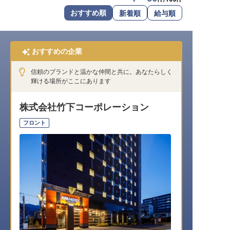
転職サポートに申し込む
おすすめ順
新着順
給与順
無料
採用をお考えの企業様へ
おすすめの企業
信頼のブランドと温かな仲間と共に。あなたらしく
輝ける場所がここにあります
株式会社竹下コーポレーション
フロント