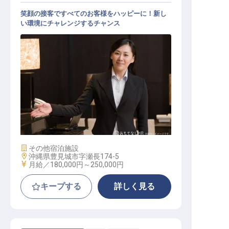
笑顔の接客ですべてのお客様をハッピーに！新し
い環境にチャレンジするチャンス
温泉施設のフロントスタッフ
施設業態
その他宿泊施設
勤務地
沖縄県豊見城市字瀬長174-5
給与
月給／180,000円～
250,000円
キープする
詳しく見る