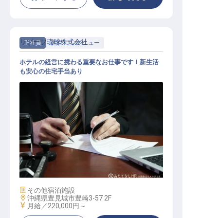
リゾーツ琉球株式会社
正社員
宿泊
レベニュー
ホテルの経営に携わる重要なお仕事です！新生活
も安心の住宅手当あり
レベニューマネジメント／WEBマー
ケティングスタッフ
施設業態
その他宿泊施設
勤務地
沖縄県豊見城市豊崎3-57 2F
給与
月給／220,000円～