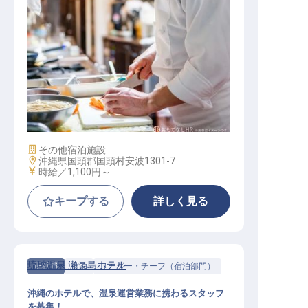
キッチンスタッフ
施設業態
その他宿泊施設
勤務地
沖縄県国頭郡国頭村安波1301-7
給与
時給／1,100円～
キープする
詳しく見る
琉球温泉 瀬長島ホテル
正社員
宿泊
リーダー・チーフ（宿泊部門）
沖縄のホテルで、温泉運営業務に携わるスタッフ
を募集！