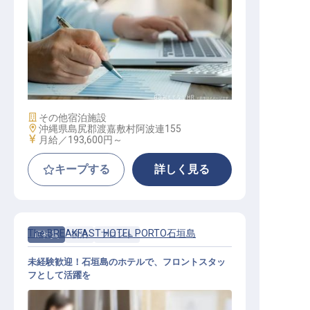
宅配事業スタッフ
施設業態
その他宿泊施設
勤務地
沖縄県島尻郡渡嘉敷村阿波連155
給与
月給／193,600円～
キープする
詳しく見る
The BREAKFAST HOTEL PORTO石垣島
正社員
宿泊
フロント
未経験歓迎！石垣島のホテルで、フロントスタッ
フとして活躍を