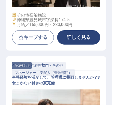
施設業態
その他宿泊施設
勤務地
沖縄県豊見城市字瀬長174-5
給与
月給／165,000円～
230,000円
キープする
詳しく見る
ペンションシーサー
契約社員
管理部門・その他
マネージャー・支配人（管理部門）
事務経験を活かして、管理職に挑戦しませんか？3
食まかない付きの寮完備
沖縄県の求人を紹介してもらう