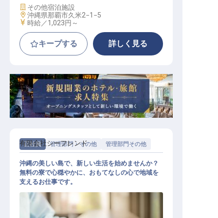
施設業態
その他宿泊施設
勤務地
沖縄県那覇市久米2−1−5
給与
時給／1,023円～
キープする
詳しく見る
有限会社シーフレンド
正社員
管理部門・その他
管理部門その他
沖縄の美しい島で、新しい生活を始めませんか？
無料の寮で心穏やかに、おもてなしの心で地域を
支えるお仕事です。