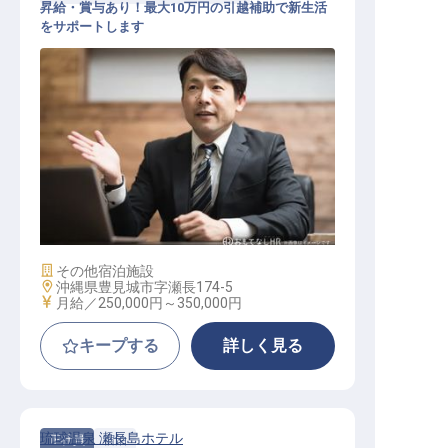
昇給・賞与あり！最大10万円の引越補助で新生活
をサポートします
宿泊マネージャー
施設業態
その他宿泊施設
勤務地
沖縄県豊見城市字瀬長174-5
給与
月給／250,000円～
350,000円
キープする
詳しく見る
琉球温泉 瀬長島ホテル
正社員
宿泊