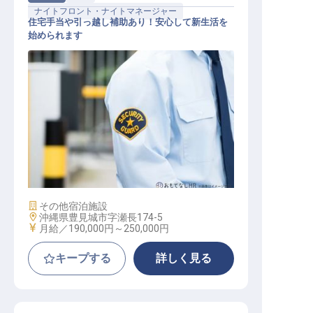
ナイトフロント・ナイトマネージャー
住宅手当や引っ越し補助あり！安心して新生活を
始められます
夜勤専属フロントスタッフ
施設業態
その他宿泊施設
勤務地
沖縄県豊見城市字瀬長174-5
給与
月給／190,000円～
250,000円
キープする
詳しく見る