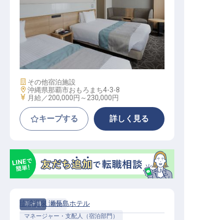
施設管理（施設営繕）【アルモント
ホテル那覇おもろまち】
施設業態
その他宿泊施設
勤務地
沖縄県那覇市おもろまち4-3-8
給与
月給／200,000円～
230,000円
キープする
詳しく見る
琉球温泉 瀬長島ホテル
正社員
宿泊
マネージャー・支配人（宿泊部門）