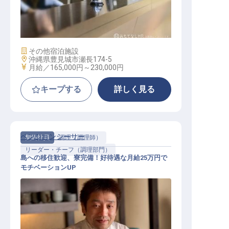
フロントスタッフ
施設業態
その他宿泊施設
勤務地
沖縄県豊見城市瀬長174-5
給与
月給／165,000円～
230,000円
キープする
詳しく見る
ペンションシーサー
契約社員
調理（調理師）
リーダー・チーフ（調理部門）
島への移住歓迎、寮完備！好待遇な月給25万円で
モチベーションUP