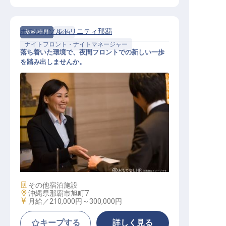
ホテルリソルトリニティ那覇
契約社員
宿泊
ナイトフロント・ナイトマネージャー
落ち着いた環境で、夜間フロントでの新しい一歩
を踏み出しませんか。
ナイトフロント
施設業態
その他宿泊施設
勤務地
沖縄県那覇市旭町7
給与
月給／210,000円～
300,000円
キープする
詳しく見る