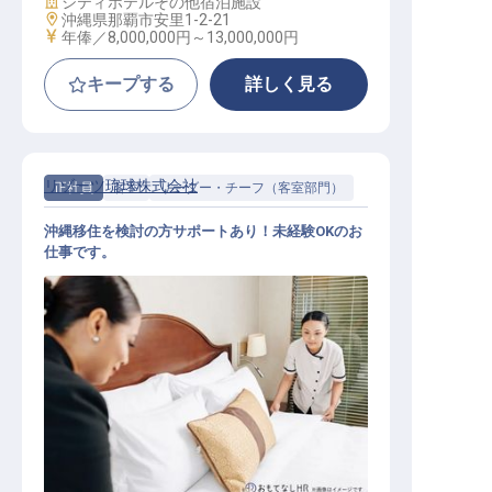
施設業態
シティホテル
その他宿泊施設
勤務地
沖縄県那覇市安里1-2-21
給与
年俸／8,000,000円～
13,000,000円
キープする
詳しく見る
リゾーツ琉球株式会社
正社員
客室
リーダー・チーフ（客室部門）
沖縄移住を検討の方サポートあり！未経験OKのお
仕事です。
ホテル客室清掃管理責任者