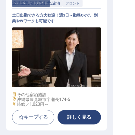
琉球温泉 瀬長島ホテル
パート・アルバイト
宿泊
フロント
土日出勤できる方大歓迎！週3日～勤務OKで、副
業やWワークも可能です
温泉施設のフロントスタッフ
施設業態
その他宿泊施設
勤務地
沖縄県豊見城市字瀬長174-5
給与
時給／1,023円～
キープする
詳しく見る