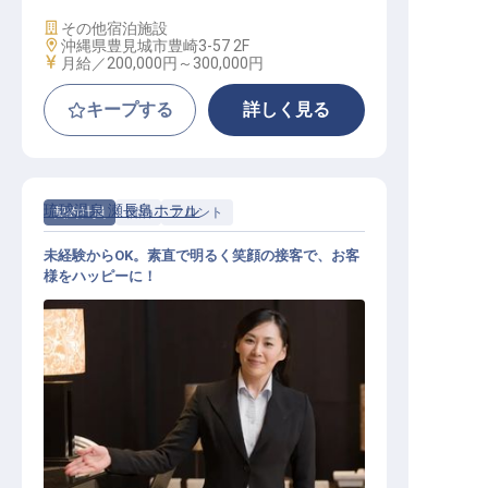
施設業態
その他宿泊施設
勤務地
沖縄県豊見城市豊崎3-57 2F
給与
月給／200,000円～
300,000円
キープする
詳しく見る
琉球温泉 瀬長島ホテル
契約社員
宿泊
フロント
未経験からOK。素直で明るく笑顔の接客で、お客
様をハッピーに！
温泉施設のフロントスタッフ