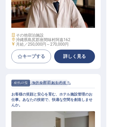
調理師
施設業態
その他宿泊施設
勤務地
沖縄県島尻郡座間味村阿嘉162
給与
月給／250,000円～
270,000円
キープする
詳しく見る
アルモントホテル那覇おもろまち
契約社員
施設管理
施設管理
お客様の笑顔と安心を育む、ホテル施設管理のお
仕事。あなたの技術で、快適な空間を創造しませ
んか。