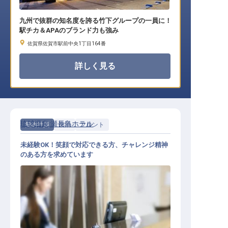
九州で抜群の知名度を誇る竹下グループの一員に！
駅チカ＆APAのブランド力も強み
佐賀県佐賀市駅前中央1丁目164番
詳しく見る
琉球温泉 瀬長島ホテル
契約社員
宿泊
フロント
未経験OK！笑顔で対応できる方、チャレンジ精神
のある方を求めています