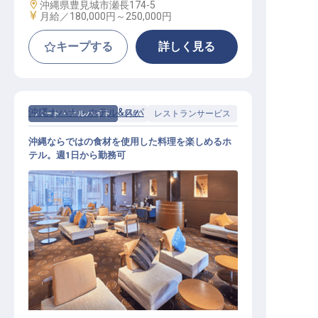
勤務地
沖縄県豊見城市瀬長174-5
給与
月給／180,000円～
250,000円
キープする
詳しく見る
沖縄ナハナ・ホテル&スパ
パート・アルバイト
料飲
レストランサービス
沖縄ならではの食材を使用した料理を楽しめるホ
テル。週1日から勤務可
ホールスタッフ