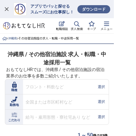
アプリでパッと探せる
ダウンロード
スムーズにお仕事探し！
ログイン
求人検索
転職相談
キープ
メニュー
求人・施設を探す
沖縄県
その他宿泊施設の求人・転職・中途採用一覧
キープした求人
沖縄県 / その他宿泊施設 求人・転職・中
途採用一覧
就職・転職 合同説明会
おもてなしHRでは、沖縄県 / その他宿泊施設の宿泊
業界のお仕事を多数ご紹介いたします。
おもてなしHRについて
フロント・料飲など
選択
職種
ご利用の流れ
全国または市区町村など
選択
勤務地
よくある質問
給与・雇用形態・寮社宅あり など
選択
ホテル・宿泊業界情報コラム
こだわり
1 ~ 50
件/
103
件