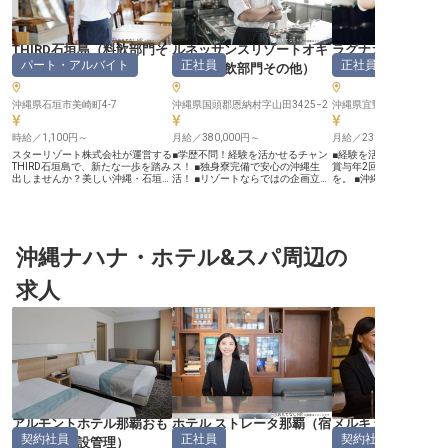
THIRD石垣島
（
料飲部門そ
ルネッサンスリゾートオキ
ラグナガーデンホ
パート・アルバイト
正社員
正社員
の他
）
ナワ
（
料飲部門その他
）
飲部門その他
沖縄県石垣市美崎町4-7
沖縄県国頭郡恩納村字山田3425−2
沖縄県宜野湾市真志喜4-1-
時給／1,100円～
月給／380,000円～
月給／230,000円～
スターリゾート株式会社が運営する
■学歴不問！経験を活かせるチャン
■経験を活かせる月給23
THIRD石垣島で、新たな一歩を踏み
ス！ ■独身寮完備で安心の沖縄生
賞与年2回、昇給で安定
出しませんか？美しい沖縄・石垣島
活！ ■リゾートならではの企画立案
を。 ■沖縄の美しいロケ
での勤務は、リゾートライフの魅力
が魅力！ ■従業員施設利用割引など
働く。残業月平均10時間
が満載。カフェでのオーダー処理や
福利厚生充実！ ーー【南国リゾー
ベートも充実。 ■社員食
仕込み、新メニューの開発に加え、
トで最高のおもてなしを演出する料
当で日々の生活をサポー
ホテル運営の多岐にわたる業務に携
飲部門】 青い海と空に囲まれた楽
ー通勤も安心です。 ■お
わることができます。時給1,100円
園・沖縄で、お客様の思い出づくり
な一日を彩るおもてなし
～、マルチタスクを活かして、さま
沖縄ナハナ・ホテル&スパ周辺の
をお手伝いしませんか？♪ ルネッサ
経験が最高の感動を生みます
ざまなスキルを磨ける環境です。あ
ンスリゾートオキナワは、ハイクラ
ー【沖縄の地で、お客様
なたのチャレンジをお待ちしていま
スながらも温かみあるおもてなしが
日を彩るおもてなし】 沖
求人
す！※2024年10月09日時点の情報
自慢のリゾートホテル。季節の食材
い自然に囲まれた当ホテ
です
を活かした特別メニューや、島の音
様の大切な宴会や会議を
楽とのコラボレーション、リゾート
くお仕事です。一つひと
ウエディングなど、食を通じた感動
わせに真心を込めて対応
体験を創造しています！ お客様に
の想いを形にする企画提
「また来たい」と思っていただける
す。 結婚式や記念日、大
ような、心に残るサービスを一緒に
ネスシーンなど、お客様
作り上げていきましょう！ ーー
れられない一日を創造す
【あなたのアイデアと経験を活かせ
じられるでしょう。あな
る環境です】 料飲部門のアシスタ
な気配りとおもてなしの
ントディレクター候補として、レス
の感動を生み出します。
トラン運営の数値管理やスタッフ育
顔が直接見られる、やり
アルモントホテル那覇おも
ホテル ストレータ那覇
（
宿
メルキュールホテ
成はもちろん、季節ごとのイベント
環境です。 ーー【経験を活かし、
契約社員
正社員
契約社員
ろまち
（
施設管理
）
泊予約
）
覇
（
総務・経理・
企画など幅広い業務に携わっていた
安定と成長を実感できる