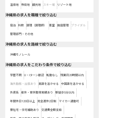
温泉地
市街地
観光地
スキー場
リゾート地
沖縄県の求人を職種で絞り込む
宿泊
料飲
調理（調理師）
客室
施設管理
ブライダル
管理部門・その他
沖縄県
の求人を路線で絞り込む
沖縄モノレール
沖縄県の求人をこだわり条件で絞り込む
学歴不問
U・Iターン歓迎
転勤なし
残業月20時間以内
海外勤務・出張あり
英語を活かせる
中国語を活かせる
外資系
産休・育休取得実績あり
駅徒歩5分以内
年間休日120日以上
完全週休2日制
マイカー通勤可
寮社宅・住宅補助あり
交通費全額支給