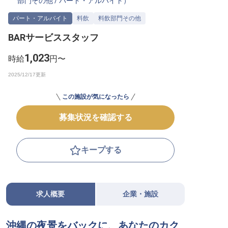
部門その他
/
パート・アルバイト
）
転職サポートに申し込む
無料
パート・アルバイト
料飲
料飲部門その他
BARサービススタッフ
採用をお考えの企業様へ
1,023
時給
円〜
この施設が気になったら
募集状況を確認する
キープする
求人概要
企業・施設
沖縄の夜景をバックに、あなたのカク