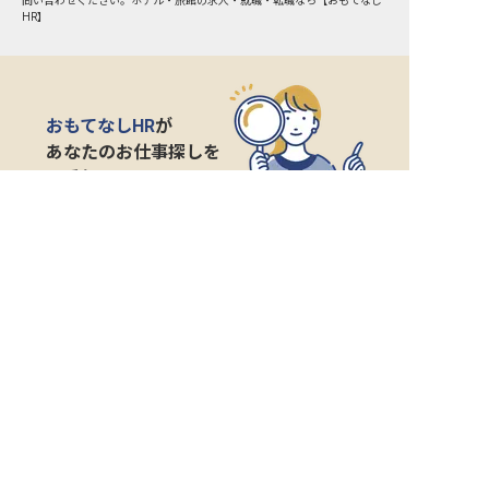
問い合わせください。ホテル・旅館の求人・就職・転職なら【おもてなし
HR】
おもてなしHR
が
あなたのお仕事探しを
お手伝いします！
サポート登録後の流れ
サポート

電話で

マッチする

企業と

内定

登録
ヒアリング
求人をご紹介
面接
入社
宿泊業界専任のキャリアアドバイザーがあなたの転
職活動を徹底サポート!
納得できる転職先をご提案いたします。
サポートに申込む
無料