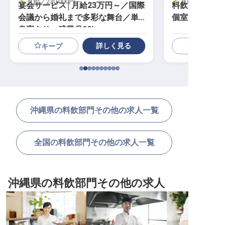
月給／230,000円～
月給／230,00
宴会サービス│月給23万円～／国際
料飲スタッフ│
会議から婚礼まで多彩な舞台／単
個室寮無料／
身寮あり・残業月20h
詳しく見る
キープ
沖縄県の料飲部門その他の求人一覧
全国の料飲部門その他の求人一覧
沖縄県の料飲部門その他の求人