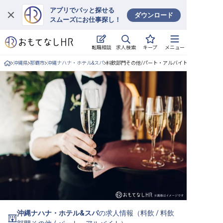
アプリでパッと探せる
ダウンロード
スムーズにお仕事探し！
ログイン
求人検索
転職相談
キープ
メニュー
求人・施設を探す
沖縄県
那覇市
沖縄ナハナ・ホテル&スパ
料飲部門その他/パート・アルバイトの求人詳細
キープした求人
就職・転職 合同説明会
おもてなしHRについて
ご利用の流れ
よくある質問
ホテル・宿泊業界情報コラム
沖縄ナハナ・ホテル&スパ
の求人情報（
料飲
/
料飲