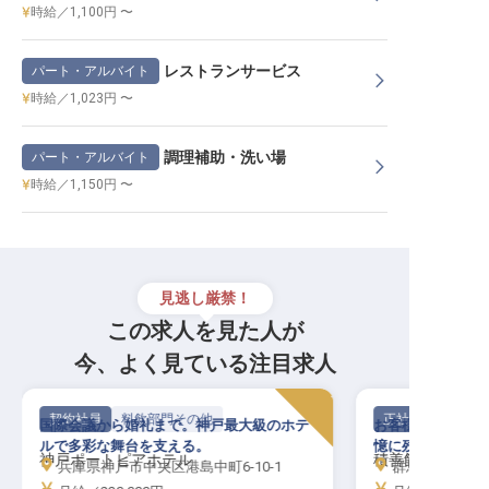
時給／1,100円 〜
レストランサービス
パート・アルバイト
時給／1,023円 〜
調理補助・洗い場
パート・アルバイト
時給／1,150円 〜
見逃し厳禁！
この求人を見た人が
今、よく見ている注目求人
契約社員
料飲部門その他
正社員
国際会議から婚礼まで。神戸最大級のホテ
お客様の笑顔がや
ルで多彩な舞台を支える。
憶に残る食体験を
神戸ポートピアホテル
積善館（本館・
兵庫県神戸市中央区港島中町6-10-1
群馬県吾妻郡中