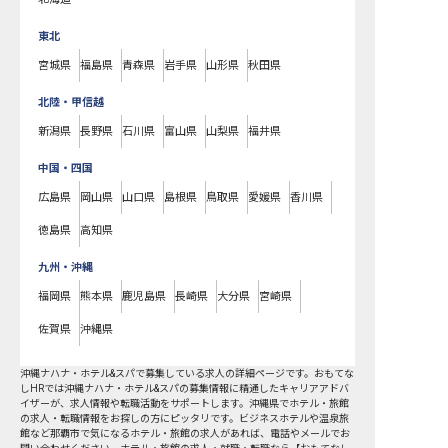
東北
宮城県
福島県
青森県
岩手県
山形県
秋田県
北陸・甲信越
新潟県
長野県
石川県
富山県
山梨県
福井県
中国・四国
広島県
岡山県
山口県
島根県
鳥取県
愛媛県
香川県
徳島県
高知県
九州・沖縄
福岡県
熊本県
鹿児島県
長崎県
大分県
宮崎県
佐賀県
沖縄県
沖縄ナハナ・ホテル&スパで募集している求人の詳細ページです。おもてな
しHRでは沖縄ナハナ・ホテル&スパの募集情報に精通したキャリアアドバ
イザーが、求人情報や転職活動をサポートします。沖縄県でホテル・旅館
の求人・転職情報をお探しの方にピッタリです。ビジネスホテルや温泉旅
館など
那覇市
で気になるホテル・旅館の求人があれば、電話やメールでお