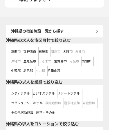
し、お客様に愛されるホテルを築き
ましょう。 ※2026年2月6日時点の
情報です
沖縄県
の宿泊施設一覧から探す
沖縄県の求人を市区町村で絞り込む
那覇市
宜野湾市
石垣市
浦添市
名護市
糸満市
沖縄市
豊見城市
うるま市
宮古島市
南城市
国頭郡
中頭郡
島尻郡
宮古郡
八重山郡
沖縄県の求人を業態で絞り込む
シティホテル
ビジネスホテル
リゾートホテル
ラグジュアリーホテル
観光地旅館
温泉地旅館
高級旅館
その他宿泊施設
運営・その他
沖縄県の求人をロケーションで絞り込む