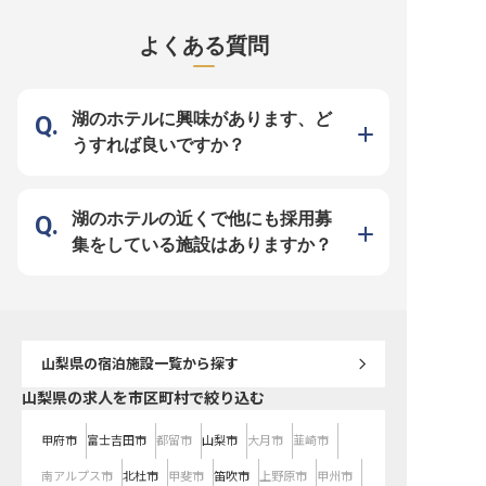
は、富士河口湖町の豊かな自然に抱
泊できるホテルです。※この求人は
ホテル」。お食事は、四
かれ、お客様に特別な安らぎの時間
2024年5月31日時点の情報です
元食材を使用した、オリ
を提供しています。 訪れるすべて
溢れる会席料理を提供し
よくある質問
の方に心から満足していただけるよ
茶室やラウンジも備えた
う、細やかな気配りと温かいおもて
す。※この求人は2023年
なしを大切にしています。 レスト
点の情報です
ランでは、地元の恵みを活かしたお
料理と共に、お客様の記憶に残るひ
とときを演出。 お客様の笑顔が、
湖のホテルに興味があります、ど
私たちの働く喜びです。 この美し
い環境で、あなたのおもてなしの心
うすれば良いですか？
を存分に発揮してください。 ーー
【未経験から幹部候補へ。着実なキ
ャリアアップ】 当施設では、レス
トランスタッフとして、まずは配膳
や接客業務からスタートしていただ
きます。 未経験の方でも安心して
湖のホテルの近くで他にも採用募
始められるよう、先輩スタッフが丁
寧に指導し、一つひとつの業務をじ
集をしている施設はありますか？
っくりと習得できる環境です。 将
来的には管理業務もお任せし、幹部
候補としてキャリアアップを目指せ
ます。 社員寮も完備しており、新
しい土地での生活も安心。 安定し
た環境で、おもてなしのプロとして
成長し、長く活躍できる場所がここ
にあります。 ※2026年03月26日時
点の情報です
山梨県
の宿泊施設一覧から探す
山梨県の求人を市区町村で絞り込む
甲府市
富士吉田市
都留市
山梨市
大月市
韮崎市
南アルプス市
北杜市
甲斐市
笛吹市
上野原市
甲州市