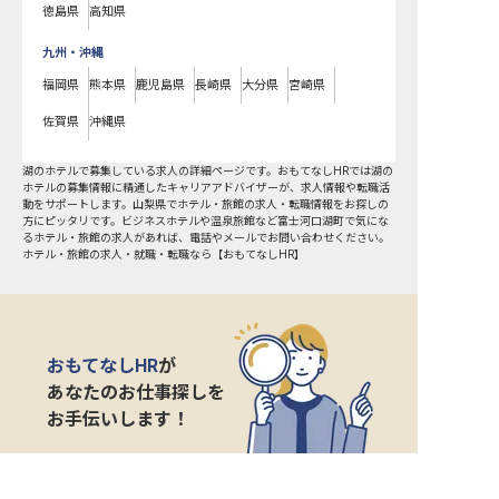
徳島県
高知県
九州・沖縄
福岡県
熊本県
鹿児島県
長崎県
大分県
宮崎県
佐賀県
沖縄県
湖のホテルで募集している求人の詳細ページです。おもてなしHRでは湖の
ホテルの募集情報に精通したキャリアアドバイザーが、求人情報や転職活
動をサポートします。山梨県でホテル・旅館の求人・転職情報をお探しの
方にピッタリです。ビジネスホテルや温泉旅館など
富士河口湖町
で気にな
るホテル・旅館の求人があれば、電話やメールでお問い合わせください。
ホテル・旅館の求人・就職・転職なら【おもてなしHR】
おもてなしHR
が
あなたのお仕事探しを
お手伝いします！
サポート登録後の流れ