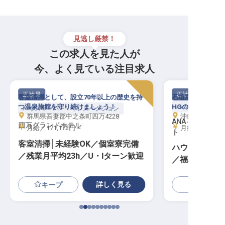
見逃し厳禁！
この求人を見た人が
今、よく見ている注目求人
正社員
正社員
客室清掃として、設立70年以上の歴史を持
石垣島トップクラス
つ温泉旅館を守り続けましょう！
HGの極上空間で
ハウスキーパー・
ハウスキーパー・インスペクション
群馬県吾妻郡中之条町四万4228
沖縄県石垣市真栄
ANAインター
四万グランドホテル
月給／171,172円～
月給／200,00
ト
客室清掃│未経験OK／個室寮完備
ハウスキーピン
／残業月平均23h／U・Iターン歓迎
／福利厚生充実
結可
詳しく見る
キープ