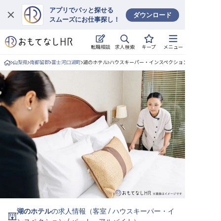
アプリでパッと探せる
ダウンロード
スムーズにお仕事探し！
ログイン
求人検索
転職相談
キープ
メニュー
求人・施設を探す
山梨県
南都留郡
富士河口湖町
湖のホテル
ハウスキーパー・インスペクション/パート・アル
キープした求人
就職・転職 合同説明会
おもてなしHRについて
ご利用の流れ
よくある質問
ホテル・宿泊業界情報コラム
湖のホテル
の求人情報（
客室
/
ハウスキーパー・イ