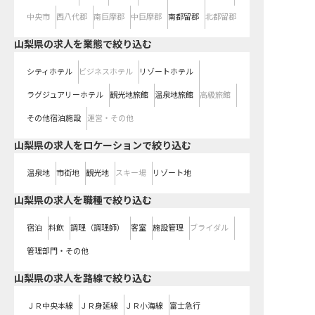
中央市
西八代郡
南巨摩郡
中巨摩郡
南都留郡
北都留郡
山梨県の求人を業態で絞り込む
シティホテル
ビジネスホテル
リゾートホテル
ラグジュアリーホテル
観光地旅館
温泉地旅館
高級旅館
その他宿泊施設
運営・その他
山梨県の求人をロケーションで絞り込む
温泉地
市街地
観光地
スキー場
リゾート地
山梨県の求人を職種で絞り込む
宿泊
料飲
調理（調理師）
客室
施設管理
ブライダル
管理部門・その他
山梨県
の求人を路線で絞り込む
ＪＲ中央本線
ＪＲ身延線
ＪＲ小海線
富士急行