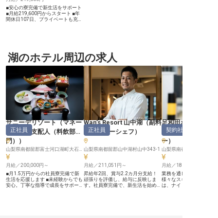
■安心の寮完備で新生活をサポート
■月給219,600円からスタート ■年
間休日107日、プライベートも充実
■自社施設割引など充実の福利厚生
ーー【八ヶ岳の自然に囲まれたおも
てなしの舞台】 八ヶ岳の豊かな自
然に抱かれたコテージで、お客様に
心安らぐひとときを提供するお仕事
です。清掃業務を通じて、お客様が
湖のホテル周辺の求人
快適に過ごせる空間を創り出すこと
は、おもてなしの心の表れ。 細や
かな気配りと丁寧な作業で、お客様
の思い出に残る滞在を支える大切な
役割を担っていただきます。美しい
環境の中で、あなたのホスピタリテ
ィを発揮してください。 ーー【安
定した環境でキャリアを築く】 正
社員として安定した雇用のもと、長
期的なキャリアを築ける環境です。
月給219,600円からのスタートに加
サニーデリゾート
（
マネー
Wan’s Resort 山中湖
（
副料
足和田ホテル
え、年2回の昇給と賞与があり、あ
正社員
正社員
契約社員
なたの頑張りをしっかりと評価しま
ジャー・支配人（料飲部
理長・スーシェフ
）
ント・ナイトマネ
す。 また、寮を完備しているた
門）
）
ー
）
め、遠方からのご応募も安心。自社
施設の割引利用や他社宿泊体験支援
山梨県南都留郡富士河口湖町大石2549-1
山梨県南都留郡山中湖村山中343-1
制度など、ホテル・旅館業界で働く
魅力を存分に感じられる福利厚生も
充実しています。 ※2026年03月06
月給／200,000円～
月給／211,051円～
月給／180,000円～
日時点の情報です
■月1.5万円からの社員寮完備で新
昇給年2回、賞与2.2カ月分支給！
業務を通して、接客を始
生活を応援します ■未経験からでも
頑張りを評価し、給与に反映しま
様々なスキルが磨けます
安心。丁寧な指導で成長をサポート
す。社員寮完備で、新生活を始める
は、ナイトフロントをお
■月給200,000円から。頑張りは賞
方も安心です。洋食副料理長候補と
験者も歓迎です！ぜひチ
与で評価 ■中抜け時間でプライベー
して、経験を活かしお客様に喜ばれ
ませんか？正社員登用制
トも充実。メリハリ勤務 ーー【富
る一皿を提供しませんか？「Wan’s
め、キャリアアップを目
士の麓で育む、心温まるおもてな
Resort 山中湖」は、dog parkや屋
ったりです。広々とした
し】 サニーデ・リゾート貸別荘
内プレイスペースを備えた愛犬と宿
天風呂・貸切風呂を備え