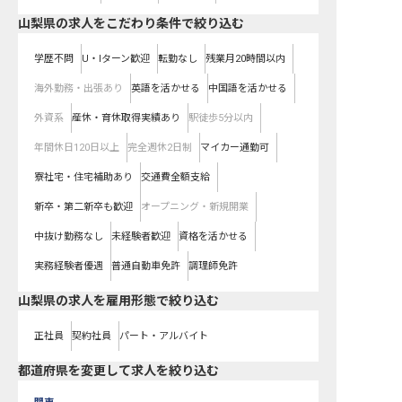
山梨県の求人をこだわり条件で絞り込む
学歴不問
U・Iターン歓迎
転勤なし
残業月20時間以内
海外勤務・出張あり
英語を活かせる
中国語を活かせる
外資系
産休・育休取得実績あり
駅徒歩5分以内
年間休日120日以上
完全週休2日制
マイカー通勤可
寮社宅・住宅補助あり
交通費全額支給
新卒・第二新卒も歓迎
オープニング・新規開業
中抜け勤務なし
未経験者歓迎
資格を活かせる
実務経験者優遇
普通自動車免許
調理師免許
山梨県の求人を雇用形態で絞り込む
正社員
契約社員
パート・アルバイト
都道府県を変更して求人を絞り込む