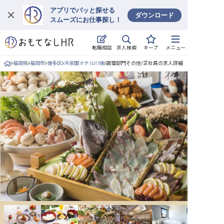
アプリでパッと探せる
ダウンロード
スムーズにお仕事探し！
ログイン
求人検索
転職相談
キープ
メニュー
求人・施設を探す
福岡県
福岡市
博多区
冷泉閣ホテル川端
調理部門その他/正社員の求人詳細
キープした求人
就職・転職 合同説明会
おもてなしHRについて
ご利用の流れ
よくある質問
ホテル・宿泊業界情報コラム