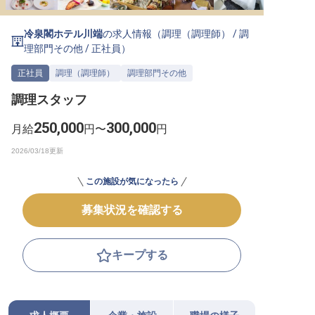
転職サポートに申し込む
無料
冷泉閣ホテル川端
の求人情報（
調理（調理師）
/
調
理部門その他
/
正社員
）
採用をお考えの企業様へ
正社員
調理（調理師）
調理部門その他
調理スタッフ
250,000
300,000
月給
円〜
円
この施設が気になったら
募集状況を確認する
キープする