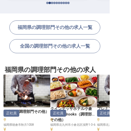
福岡県の調理部門その他の求人一覧
全国の調理部門その他の求人一覧
福岡県の調理部門その他の求人
クインテッサホテル小倉
プレミアホテル門
清流庵
（
調理部門その他
）
正社員
正社員
正社員
Comic&Books
（
調理部門
理部門その他
その他
）
福岡県朝倉市秋月1058
福岡県北九州市小倉北区浅野1-3-6
福岡県北九州市門司区港町9