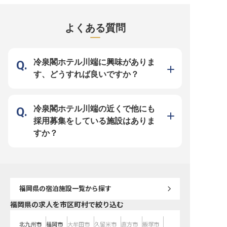
を感じ、新しい発見に出会うため
ってください。対面ではないからこ
ン・チェックアウトをは
の“基点”となること。マニュアル通
そ、より高度なコミュニケーション
フロント業務全般の管理
りの定型的なサービスではなく、目
力と奥ゆかしい気配りが身に付きま
え、市場分析にもとづく
の前のお客様がどのような体験を期
す。 ★“カルチャービジネスホテ
でを担っていただきます
よくある質問
待されているかを瞬時に察する。あ
ル”が、2026年春開業！★ ・オープ
トのスタンダードを体現
なたの魅力がそのままホテルの価値
ンしたばかりの施設！あなた自身が
上質なゲスト体験を組織
に繋がります。 ＼2026年4月オー
ホテルのマニュアルに！ ・月9日休
する役割です。 【チームを育て、
プンしたカルチャービジネスホテル
み。リフレッシュ時間もしっかり確
サービスの質を引き上げる
／ ■オープンしたばかりの施設のス
保 ・月給30万円以上！業界屈指の
ッフ一人ひとりの指導・
タッフとしてイチからホテルの未来
安定収入 ・全国に展開を続ける当
て、チーム全体のホスピ
冷泉閣ホテル川端に興味がありま
を創る ■月給30万円以上の安定収
社。腰を据えて幅広いキャリアを描
高めていきます。これま
入！ ■産休・育休も男女共に取得実
ける 業務の枠を超え、お客様の特
たマネジメント経験と、
す、どうすれば良いですか？
績多数！長く働ける環境 ■グローバ
別な一日をプロデュースする。予約
を高める施策の立案力を
ル展開を目指す企業で、キャリアパ
事務は、お客様と直接関わる機会は
できるポジションです。 【働く環
スは無限大！ 「この街の、まだ知
少ないですが、ホテルの満足度を左
境のポイント】 ・年俸4,00
られていない魅力を伝えたい」。そ
右する重要なポジションです。丁寧
円〜5,000,000円（経
んな熱意を持ち、洗練された言葉遣
な言葉遣いや、相手に安心感を与え
考慮） ・国際色豊かなお
いや立ち居振る舞いを通じて、お客
る所作を磨きながら、クリエイティ
もてなしする、英語を活
冷泉閣ホテル川端の近くで他にも
様の期待を超える価値を提供したい
ブな視点で福岡らしい快適な滞在を
・博多駅から徒歩約10分
方を歓迎します。実質年間休日112
提案してください。実質年休112
便利な好立地 ・社会保険
採用募集をしている施設はありま
日、月給30万円以上という安定し
日、産休や育休取得実績ありとワー
イク・自転車通勤可 ※2026年7月24
た基盤のもと、クリエイティブな視
クライフバランスを大切にしなが
日時点の情報です
すか？
点でホテルを創り上げる醍醐味を味
ら、プロとしての専門性を高められ
わえます。
る環境が整っています。
福岡県
の宿泊施設一覧から探す
福岡県の求人を市区町村で絞り込む
北九州市
福岡市
大牟田市
久留米市
直方市
飯塚市