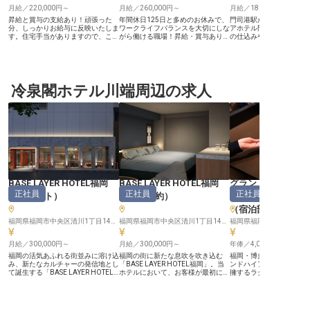
月給／220,000円～
月給／260,000円～
月給／180,000円～
昇給と賞与の支給あり！頑張った
年間休日125日と多めのお休みで、
門司港駅から徒歩約1分
分、しっかりお給与に反映いたしま
ワークライフバランスを大切にしな
アホテル門司港」にて、
す。住宅手当がありますので、これ
がら働ける職場！昇給・賞与あり、
の仕込みや調理を担当す
から新生活をお考えの方も費用の心
月給は260,000円から支給しますの
スタッフを募集します。
配なく働ける職場。あなたには、当
で、モチベーション高くお仕事に取
ではの食材や郷土料理に
旅館の食事処にて料理人をお任せ。
り組めます。あなたには、新規オー
朝食でお客様を笑顔にし
上質な料理に触れられるため、着実
プンする当ホテルのオープニングス
い。和洋食の技法を習得
に調理スキルを磨ける環境です。清
タッフとして、レストランでの調理
中のお客様へ食を通して
流庵のお料理は、九州各地から厳選
冷泉閣ホテル川端周辺の求人
業務をお任せいたします。未経験か
力を届けたい」という思
された食材をふんだんに使った本格
らの挑戦大歓迎！和食や中華、洋食
つ副総料理長のもと、調
会席料理。こだわりをちりばめた空
まで、さまざまな料理の経験が積め
磨ける環境です。105日
間で、驚きと感動を提供していま
るので、成長できる環境が整ってい
や昇給・賞与をご用意し
す。※この求人は2023年10月6日時
ます。※この求人は2023年4月25日
※2023年7月28日時点
点の情報です
時点の情報です
BASE LAYER HOTEL福岡
BASE LAYER HOTEL福岡
グランドハイアッ
正社員
正社員
正社員
（
フロント
）
（
宿泊予約
）
（
マネージャー・
（宿泊部門）
福岡県福岡市中央区清川1丁目14−15
福岡県福岡市中央区清川1丁目14−15
福岡県福岡市博多区住吉1-2
月給／300,000円～
月給／300,000円～
年俸／4,000,000円～
福岡の活気あふれる街並みに溶け込
福岡の街に新たな息吹を吹き込む
福岡・博多の中心に位置
み、新たなカルチャーの発信地とし
「BASE LAYER HOTEL福岡」。当
ンドハイアット福岡」。全
て誕生する「BASE LAYER HOTEL
ホテルにおいて、お客様が最初に触
擁するラグジュアリーホ
福岡」。私たちは、単に宿泊場所を
れるホテルの“顔”となる役割です。
ロント部門を統括するフ
提供する場所ではなく、ホテルの枠
お電話やメールを通じてお客様一人
ィスマネージャーを募集
を超えた感動とカルチャー体験をお
ひとりに真摯に向き合い、言葉の
【世界基準のオペレーシ
届けします。お客様がその街の温度
端々から相手の期待や不安を汲み取
場の中心でつくる】 チェ