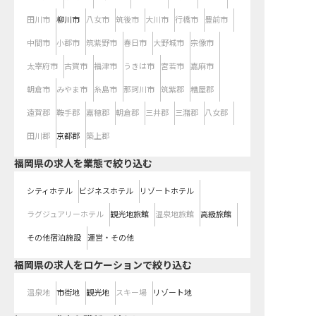
田川市
柳川市
八女市
筑後市
大川市
行橋市
豊前市
中間市
小郡市
筑紫野市
春日市
大野城市
宗像市
太宰府市
古賀市
福津市
うきは市
宮若市
嘉麻市
朝倉市
みやま市
糸島市
那珂川市
筑紫郡
糟屋郡
遠賀郡
鞍手郡
嘉穂郡
朝倉郡
三井郡
三潴郡
八女郡
田川郡
京都郡
築上郡
福岡県の求人を業態で絞り込む
シティホテル
ビジネスホテル
リゾートホテル
ラグジュアリーホテル
観光地旅館
温泉地旅館
高級旅館
その他宿泊施設
運営・その他
福岡県の求人をロケーションで絞り込む
温泉地
市街地
観光地
スキー場
リゾート地