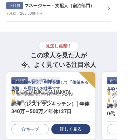
マネージャー・支配人（宿泊部門）
正社員
月給／260,000円 〜
見逃し厳禁！
この求人を見た人が
今、よく見ている注目求人
正社員
調理部門その他
正社員
厨房の枠を超え、料理を通して「価値ある
九州の玄関口・博
体験」を届けるお仕事です
とぬくもりが生ま
オリエンタルホ
THE LIVELY FUKUOKA HAKATA
福岡県福岡市博多区中洲5-2-18
福岡県福岡市博
ョン
年俸／3,400,000円～
月給／180,00
調理（レストランキッチン）│年俸
調理スタッフ│
340万～500万／年休127日
0代・年収390
詳しく見る
キープ