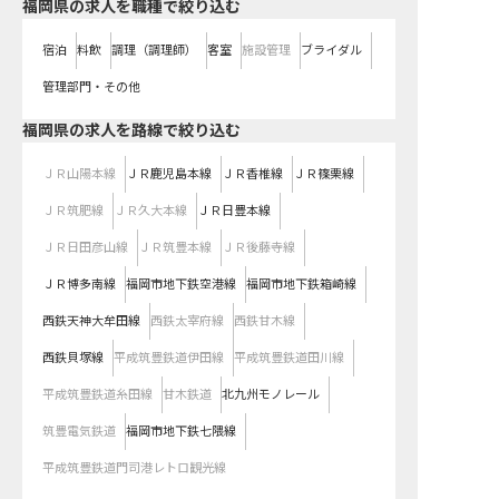
福岡県の求人を職種で絞り込む
宿泊
料飲
調理（調理師）
客室
施設管理
ブライダル
管理部門・その他
福岡県
の求人を路線で絞り込む
ＪＲ山陽本線
ＪＲ鹿児島本線
ＪＲ香椎線
ＪＲ篠栗線
ＪＲ筑肥線
ＪＲ久大本線
ＪＲ日豊本線
ＪＲ日田彦山線
ＪＲ筑豊本線
ＪＲ後藤寺線
ＪＲ博多南線
福岡市地下鉄空港線
福岡市地下鉄箱崎線
西鉄天神大牟田線
西鉄太宰府線
西鉄甘木線
西鉄貝塚線
平成筑豊鉄道伊田線
平成筑豊鉄道田川線
平成筑豊鉄道糸田線
甘木鉄道
北九州モノレール
筑豊電気鉄道
福岡市地下鉄七隈線
平成筑豊鉄道門司港レトロ観光線