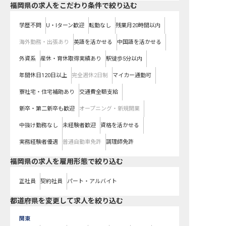
福岡県の求人をこだわり条件で絞り込む
学歴不問
U・Iターン歓迎
転勤なし
残業月20時間以内
海外勤務・出張あり
英語を活かせる
中国語を活かせる
外資系
産休・育休取得実績あり
駅徒歩5分以内
年間休日120日以上
完全週休2日制
マイカー通勤可
寮社宅・住宅補助あり
交通費全額支給
新卒・第二新卒も歓迎
オープニング・新規開業
中抜け勤務なし
未経験者歓迎
資格を活かせる
実務経験者優遇
普通自動車免許
調理師免許
福岡県の求人を雇用形態で絞り込む
正社員
契約社員
パート・アルバイト
都道府県を変更して求人を絞り込む
関東