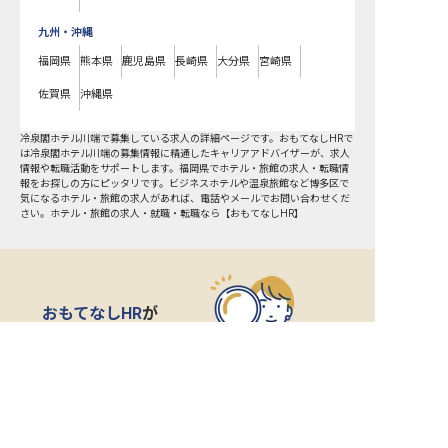
九州・沖縄
福岡県
熊本県
鹿児島県
長崎県
大分県
宮崎県
佐賀県
沖縄県
冷泉閣ホテル川端で募集している求人の詳細ページです。おもてなしHRで
は冷泉閣ホテル川端の募集情報に精通したキャリアアドバイザーが、求人
情報や転職活動をサポートします。福岡県でホテル・旅館の求人・転職情
報をお探しの方にピッタリです。ビジネスホテルや温泉旅館など
博多区
で
気になるホテル・旅館の求人があれば、電話やメールでお問い合わせくだ
さい。ホテル・旅館の求人・就職・転職なら【おもてなしHR】
おもてなしHR
が
あなたのお仕事探しを
お手伝いします！
サポート登録後の流れ