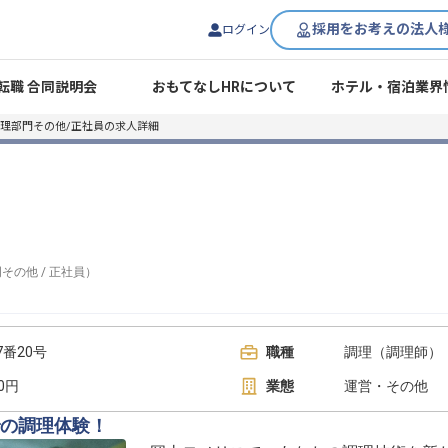
採用をお考えの法人
ログイン
転職 合同説明会
おもてなしHRについて
ホテル・宿泊業界
理部門その他/正社員の求人詳細
門その他
/
正社員
）
番20号
職種
調理（調理師） 
00円
業態
運営・その他
の調理体験！