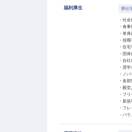
福利厚生
寮社
・社会
・食事
・単身
・役職
・住宅
・団体
・自社
・奨学
・ノバ
・各部
・殿堂
・フリ
・新規
・フレ
・パラ