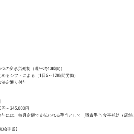
単位の変形労働制（週平均40時間）
定めるシフトによる（1日6～12時間労働）
は法定通り付与
】
00円～345,000円
給与には、毎月定額で支払われる手当として（職責手当 食事補助（店舗
支給手当】