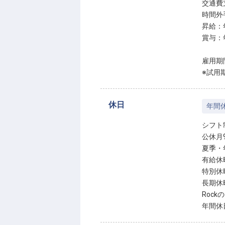
交通費支
時間外
昇給：
賞与：
雇用期
※試用
休日
年間休
シフト
公休月
夏季・
有給休
特別休
長期休
Roc
年間休