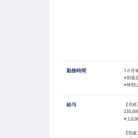
勤務時間
1カ月
※別途
※休憩
給与
【月給
235,0
※上記
【別途