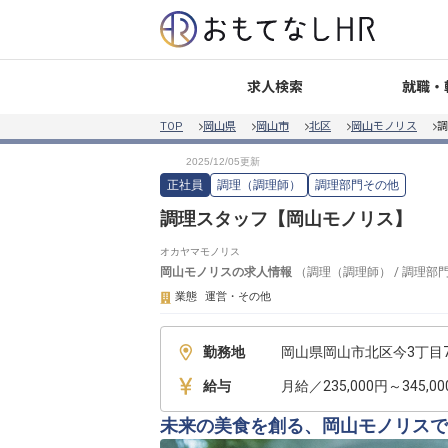
就職・
求人検索
TOP
岡山県
岡山市
北区
岡山モノリス
調
正社員
調理（調理師）
調理部門その他
調理スタッフ【岡山モノリス】
オカヤマモノリス
岡山モノリス
の求人情報
（
調理（調理師）
/
調理部
業態
運営・その他
勤務地
岡山県岡山市北区今3丁目7
給与
月給／235,000円～345,0
未来の美食を創る、岡山モノリスで