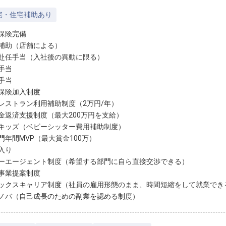
宅・住宅補助あり
保険完備
補助（店舗による）
赴任手当（入社後の異動に限る）
手当
手当
保険加入制度
レストラン利用補助制度（2万円/年）
金返済支援制度（最大200万円を支給）
キッズ（ベビーシッター費用補助制度）
門年間MVP（最大賞金100万）
入り
ーエージェント制度（希望する部門に自ら直接交渉できる）
事業提案制度
ックスキャリア制度（社員の雇用形態のまま、時間短縮をして就業でき
ノバ（自己成長のための副業を認める制度）