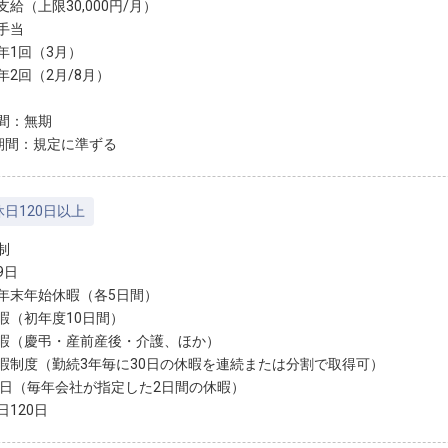
給（上限30,000円/月）
手当
年1回（3月）
年2回（2月/8月）
間：無期
期間：規定に準ずる
日120日以上
制
9日
年末年始休暇（各5日間）
暇（初年度10日間）
暇（慶弔・産前産後・介護、ほか）
暇制度（勤続3年毎に30日の休暇を連続または分割で取得可）
kの日（毎年会社が指定した2日間の休暇）
日120日