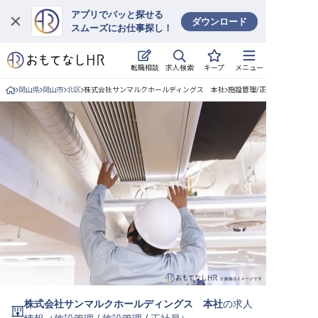
アプリでパッと探せる
ダウンロード
スムーズにお仕事探し！
ログイン
求人検索
転職相談
キープ
メニュー
求人・施設を探す
岡山県
岡山市
北区
株式会社サンマルクホールディングス 本社
施設管理/正社員の求人詳細
キープした求人
就職・転職 合同説明会
おもてなしHRについて
ご利用の流れ
よくある質問
ホテル・宿泊業界情報コラム
株式会社サンマルクホールディングス 本社
の求人