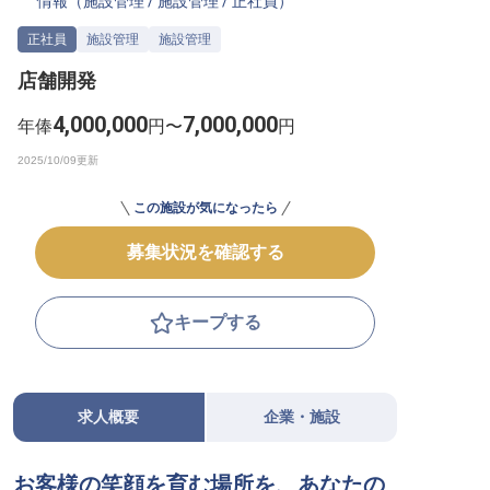
情報（
施設管理
/
施設管理
/
正社員
）
転職サポートに申し込む
無料
正社員
施設管理
施設管理
店舗開発
採用をお考えの企業様へ
4,000,000
7,000,000
年俸
円〜
円
この施設が気になったら
募集状況を確認する
キープする
求人概要
企業・施設
お客様の笑顔を育む場所を、あなたの