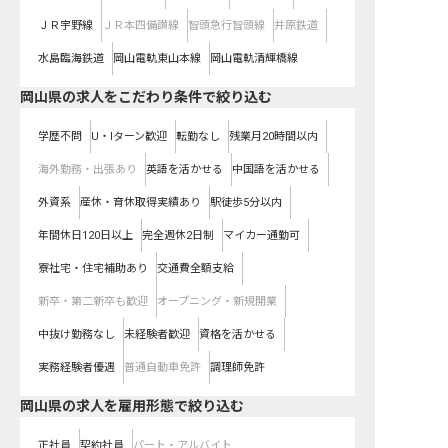
ＪＲ宇野線
ＪＲ本四備讃線
智頭急行智頭線
井原鉄道
水島臨海鉄道
岡山電軌東山本線
岡山電軌清輝橋線
岡山県の求人をこだわり条件で絞り込む
学歴不問
U・Iターン歓迎
転勤なし
残業月20時間以内
海外勤務・出張あり
英語を活かせる
中国語を活かせる
外資系
産休・育休取得実績あり
駅徒歩5分以内
年間休日120日以上
完全週休2日制
マイカー通勤可
寮社宅・住宅補助あり
交通費全額支給
新卒・第二新卒も歓迎
オープニング・新規開業
中抜け勤務なし
未経験者歓迎
資格を活かせる
実務経験者優遇
普通自動車免許
調理師免許
岡山県の求人を雇用形態で絞り込む
正社員
契約社員
パート・アルバイト