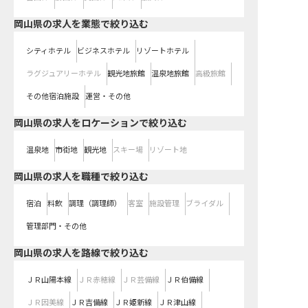
岡山県の求人を業態で絞り込む
シティホテル
ビジネスホテル
リゾートホテル
ラグジュアリーホテル
観光地旅館
温泉地旅館
高級旅館
その他宿泊施設
運営・その他
岡山県の求人をロケーションで絞り込む
温泉地
市街地
観光地
スキー場
リゾート地
岡山県の求人を職種で絞り込む
宿泊
料飲
調理（調理師）
客室
施設管理
ブライダル
管理部門・その他
岡山県
の求人を路線で絞り込む
ＪＲ山陽本線
ＪＲ赤穂線
ＪＲ芸備線
ＪＲ伯備線
ＪＲ因美線
ＪＲ吉備線
ＪＲ姫新線
ＪＲ津山線