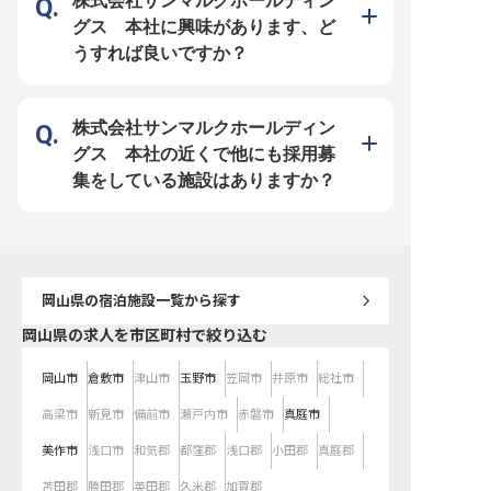
株式会社サンマルクホールディン
グス 本社に興味があります、ど
うすれば良いですか？
株式会社サンマルクホールディン
グス 本社の近くで他にも採用募
集をしている施設はありますか？
岡山県
の宿泊施設一覧から探す
岡山県の求人を市区町村で絞り込む
岡山市
倉敷市
津山市
玉野市
笠岡市
井原市
総社市
高梁市
新見市
備前市
瀬戸内市
赤磐市
真庭市
美作市
浅口市
和気郡
都窪郡
浅口郡
小田郡
真庭郡
苫田郡
勝田郡
英田郡
久米郡
加賀郡