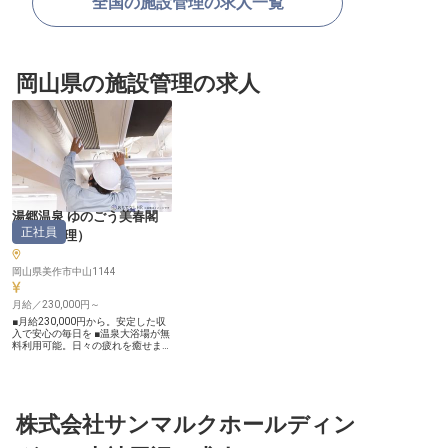
全国の施設管理の求人一覧
岡山県の施設管理の求人
湯郷温泉 ゆのごう美春閣
正社員
（
施設管理
）
岡山県美作市中山1144
月給／230,000円～
■月給230,000円から。安定した収
入で安心の毎日を ■温泉大浴場が無
料利用可能。日々の疲れを癒せます
■温かい食事を毎日提供。社員の健
康をサポートします ■マイカー通勤
OK。駐車場完備で通勤も快適です
ーー【お客様の笑顔を育む、おもて
なしの舞台】 当施設では、お客様
に心ゆくまで寛いでいただくため、
株式会社サンマルクホールディン
細部にわたるおもてなしを大切にし
ています。施設管理スタッフは、大