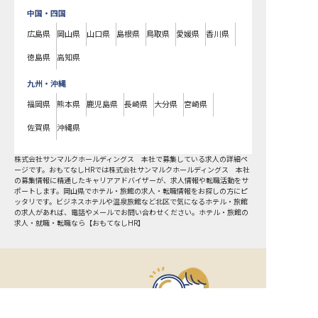
中国・四国
広島県
岡山県
山口県
島根県
鳥取県
愛媛県
香川県
徳島県
高知県
九州・沖縄
福岡県
熊本県
鹿児島県
長崎県
大分県
宮崎県
佐賀県
沖縄県
株式会社サンマルクホールディングス 本社で募集している求人の詳細ペ
ージです。おもてなしHRでは株式会社サンマルクホールディングス 本社
の募集情報に精通したキャリアアドバイザーが、求人情報や転職活動をサ
ポートします。岡山県でホテル・旅館の求人・転職情報をお探しの方にピ
ッタリです。ビジネスホテルや温泉旅館など
北区
で気になるホテル・旅館
の求人があれば、電話やメールでお問い合わせください。ホテル・旅館の
求人・就職・転職なら【おもてなしHR】
おもてなしHR
が
あなたのお仕事探しを