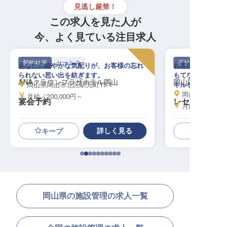
見逃し厳禁！
この求人を見た人が
今、よく見ている注目求人
契約社員
セールス
正社員
あなたの細やかな気配りが、お客様の忘れ
お客様の笑顔がや
られない思い出を紡ぎます。
もてなしを通じて
ANAクラウンプラザホテル岡山
岡山国際ホテル
岡山県岡山市北区駅元町15-1
キルを活かしませ
岡山県岡山市中区
月給／200,000円～
宴会予約
レセプショニ
月給／250,00
詳しく見る
キープ
岡山県の施設管理の求人一覧