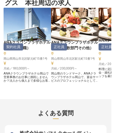
グス 本社周辺の求人
浴場の清掃や備品管理、庭園の手入
れなど、お客様が快適に過ごせる環
境を整える重要な役割を担います。
お客様が安心して過ごせる清潔で安
全な空間を提供することで、旅の思
い出をより一層輝かせるお手伝いを
しています。あなたの丁寧な仕事
が、お客様の笑顔と感動に直結す
る、やりがいのあるお仕事です。
ーー【働きやすさを追求した、温か
い職場環境】 私たちは、働くスタ
ANAクラウンプラ
ッフ一人ひとりが心身ともに健康
ANAクラウンプラザホテル
ANAクラウンプラザホテル
で、長く活躍できる環境づくりに力
岡山
（
宴会調理
契約社員
正社員
正社員
岡山
（
事務職
）
岡山
（
料飲部門その他
）
を入れています。社会保険完備はも
ちろんのこと、社員とそのご家族は
温泉大浴場を無料で利用でき、日々
の疲れを癒せます。新設された休憩
岡山県岡山市北区駅元町15番1号
岡山県岡山市北区駅元町15番1号
室では、毎日温かいご飯と味噌汁を
月給／200,000円～
無償で提供。土曜日にはカレーライ
月給／180,000円～
月給／200,000円～
料理に定評のある当ホテ
スもご用意し、食の面からもサポー
会・婚礼料理をお任せす
ト。マイカー通勤も可能で、駐車場
ANAクラウンプラザホテル岡山で
岡山県のランドマーク、ANAクラ
ッフを募集いたします。
も完備しています。温かいおもてな
営業事務のお仕事に挑戦しません
ウンプラザホテル岡山で、宴会サー
スキルを自分のものにし
しの心を大切にする職場で、あなた
か？法人から個人まで多様なお客様
ビスのプロフェッショナルとして活
現在、若手スタッフが各
らしく輝きませんか。 ※2025年12
の宴会予約をサポート。電話やメー
躍しませんか？会議やパーティの設
ルに積極的に参加をし優
月19日時点の情報です
ルでの対応が主ですが、あなたの
営準備から、ご新郎・ご新婦様の挙
収めています。地元岡山
PCスキルとコミュニケーション力
式当日のアテンド、ケータリングサ
アップしたい方、新しい
が輝きます。座り仕事が苦手でない
ービス業務まで、多彩な業務を担当
を磨きたい方、将来、自
方、周りと協力して新しいことに取
していただきます。月給200,000円
って独立を考えていらっ
り組む意欲のある方を歓迎します。
から、経験により優遇。最高の舞台
ど、ご自身のキャリアを
契約社員から正社員を目指せる環境
で、特別な瞬間を一緒に創り上げま
ていらっしゃる方のご応
で、新たなキャリアを築きましょ
しょう。正社員として、あなたのキ
よくある質問
しております。※2023年
う。 ※2025年04月17日時点の情報
ャリアを築く絶好のチャンスです。
点の情報です。
です
※2024年08月26日時点の情報です