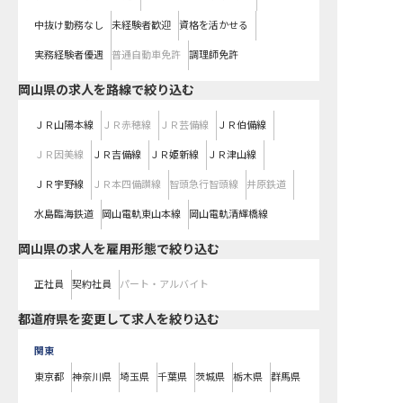
中抜け勤務なし
未経験者歓迎
資格を活かせる
実務経験者優遇
普通自動車免許
調理師免許
岡山県
の求人を路線で絞り込む
ＪＲ山陽本線
ＪＲ赤穂線
ＪＲ芸備線
ＪＲ伯備線
ＪＲ因美線
ＪＲ吉備線
ＪＲ姫新線
ＪＲ津山線
ＪＲ宇野線
ＪＲ本四備讃線
智頭急行智頭線
井原鉄道
水島臨海鉄道
岡山電軌東山本線
岡山電軌清輝橋線
岡山県の求人を雇用形態で絞り込む
正社員
契約社員
パート・アルバイト
都道府県を変更して求人を絞り込む
関東
東京都
神奈川県
埼玉県
千葉県
茨城県
栃木県
群馬県