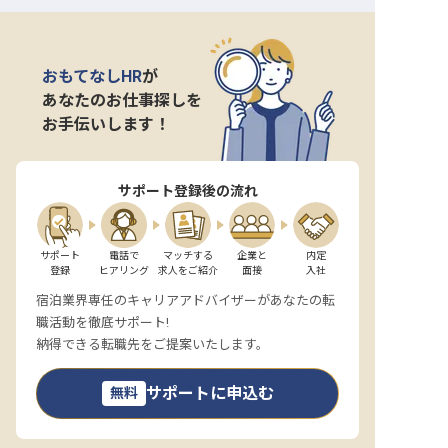
おもてなしHR
が
あなたのお仕事探しを
お手伝いします！
サポート登録後の流れ
サポート

電話で

マッチする

企業と

内定

登録
ヒアリング
求人をご紹介
面接
入社
宿泊業界専任のキャリアアドバイザーがあなたの転
職活動を徹底サポート!
納得できる転職先をご提案いたします。
サポートに申込む
無料