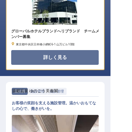
グローバルホテルブランドへリブランド チームメ
ンバー募集
東京都中央区日本橋小網町6-1 山万ビル10階
詳しく見る
湯郷温泉 ゆのごう美春閣
正社員
施設管理
施設管理
お客様の笑顔を支える施設管理。温かいおもてな
しの心で、働きがいを。