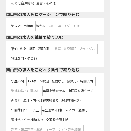
その他宿泊施設
運営・その他
岡山県の求人をロケーションで絞り込む
温泉地
市街地
観光地
スキー場
リゾート地
岡山県の求人を職種で絞り込む
宿泊
料飲
調理（調理師）
客室
施設管理
ブライダル
管理部門・その他
岡山県の求人をこだわり条件で絞り込む
学歴不問
U・Iターン歓迎
転勤なし
残業月20時間以内
海外勤務・出張あり
英語を活かせる
中国語を活かせる
外資系
産休・育休取得実績あり
駅徒歩5分以内
年間休日120日以上
完全週休2日制
マイカー通勤可
寮社宅・住宅補助あり
交通費全額支給
新卒・第二新卒も歓迎
オープニング・新規開業