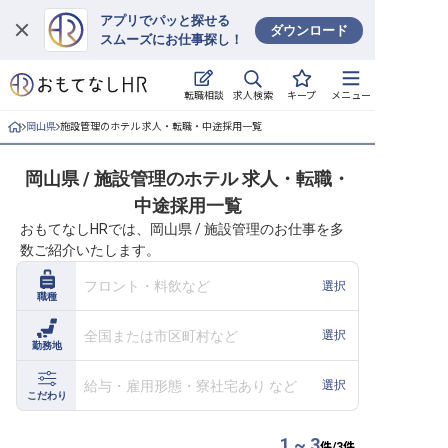
アプリでパッと探せる
ダウンロード
スムーズにお仕事探し！
ログイン
求人検索
転職相談
キープ
メニュー
求人・施設を探す
岡山県
施設管理のホテル 求人・転職・中途採用一覧
キープした求人
岡山県 / 施設管理のホテル 求人・転職・
中途採用一覧
就職・転職 合同説明会
おもてなしHRでは、岡山県 / 施設管理のお仕事を多
数ご紹介いたします。
おもてなしHRについて
フロント・料飲など
選択
職種
ご利用の流れ
全国または市区町村など
選択
勤務地
よくある質問
給与・雇用形態・寮社宅あり など
選択
ホテル・宿泊業界情報コラム
こだわり
1 ~ 3
件/
3
件