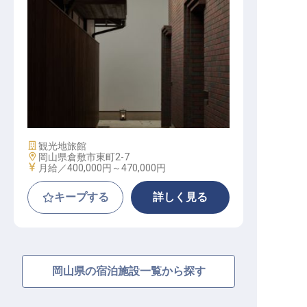
マネージャー（支配人候補）│月給4
0万～47万／転勤なし
施設業態
観光地旅館
勤務地
岡山県倉敷市東町2-7
給与
月給／400,000円～
470,000円
キープする
詳しく見る
岡山県の宿泊施設一覧から探す