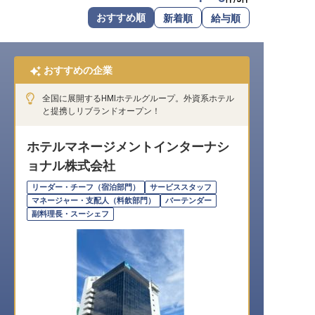
転職サポートに申し込む
おすすめ順
新着順
給与順
無料
採用をお考えの企業様へ
おすすめの企業
全国に展開するHMIホテルグループ。外資系ホテル
と提携しリブランドオープン！
ホテルマネージメントインターナシ
ョナル株式会社
リーダー・チーフ（宿泊部門）
サービススタッフ
マネージャー・支配人（料飲部門）
バーテンダー
副料理長・スーシェフ