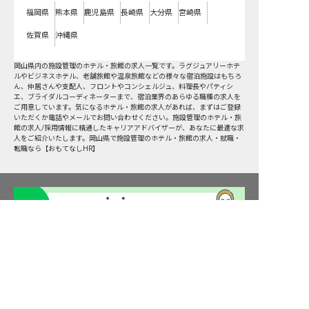
福岡県
熊本県
鹿児島県
長崎県
大分県
宮崎県
佐賀県
沖縄県
岡山県
内の
施設管理
のホテル・旅館の求人一覧です。ラグジュアリーホテ
ルやビジネスホテル、老舗旅館や温泉旅館などの様々な宿泊施設はもちろ
ん、仲居さんや支配人、フロントやコンシェルジュ、料理長やパティシ
エ、ブライダルコーディネーターまで、宿泊業界のあらゆる職種の求人を
ご用意しています。気になるホテル・旅館の求人があれば、まずはご登録
いただくか電話やメールでお問い合わせください。施設管理のホテル・旅
館の求人/採用情報に精通したキャリアアドバイザーが、あなたに最適な求
人をご紹介いたします。岡山県で施設管理のホテル・旅館の求人・就職・
転職なら【おもてなしHR】
求人を紹介してもらう
転職サポート申込み
求人検索