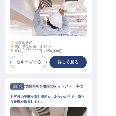
施設管理スタッフ
施設業態
温泉地旅館
勤務地
岡山県美作市中山1144
給与
月給／230,000円～
250,000円
キープする
詳しく見る
株式会社サンマルクホールディングス 本社
正社員
施設管理
施設管理
お客様の笑顔を育む場所を、あなたの手で。新た
な挑戦を応援します。