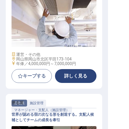
店舗開発
施設業態
運営・その他
勤務地
岡山県岡山市北区平田173-104
給与
年俸／4,000,000円～
7,000,000円
キープする
詳しく見る
撚る屋
正社員
施設管理
マネージャー・支配人（施設管理）
世界が認める宿の次なる形を創造する。支配人候
補としてチームの成長を牽引