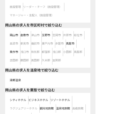
施設管理
リーダー・チーフ（施設管理）
マネージャー・支配人（施設管理）
岡山県の求人を市区町村で絞り込む
岡山市
倉敷市
津山市
玉野市
笠岡市
井原市
総社市
高梁市
新見市
備前市
瀬戸内市
赤磐市
真庭市
美作市
浅口市
和気郡
都窪郡
浅口郡
小田郡
真庭郡
苫田郡
勝田郡
英田郡
久米郡
加賀郡
岡山県の求人を温泉地で絞り込む
湯郷温泉
岡山県の求人を業態で絞り込む
シティホテル
ビジネスホテル
リゾートホテル
ラグジュアリーホテル
観光地旅館
温泉地旅館
高級旅館