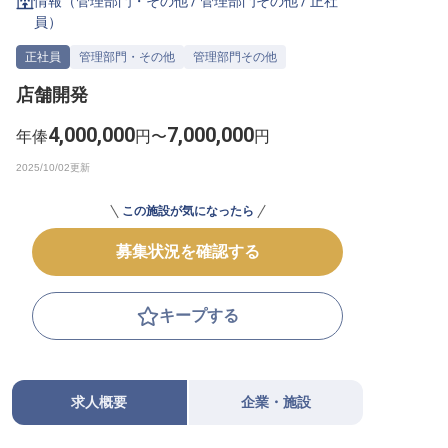
情報（
管理部門・その他
/
管理部門その他
/
正社
員
）
転職サポートに申し込む
無料
正社員
管理部門・その他
管理部門その他
採用をお考えの企業様へ
店舗開発
4,000,000
7,000,000
年俸
円〜
円
この施設が気になったら
募集状況を確認する
キープする
求人概要
企業・施設