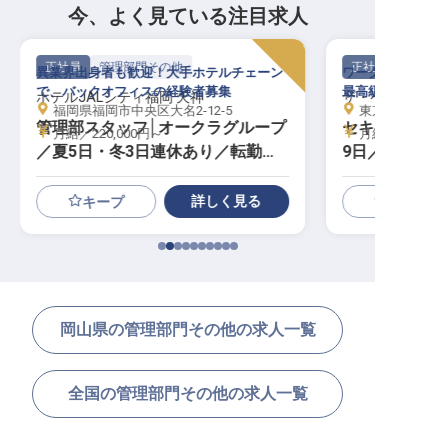
今、よく見ている注目求人
正社員
管理部門その他
正社員
異業界出身者も歓迎！大手ホテルチェーン
ワークライフバラ
で、バックオフィスの経験者募集
最高級ホテルの安
ホテルJALシティ福岡 天神
ザ・ペニンシュ
福岡県福岡市中央区大名2-12-5
東京都千代田区有
管理部スタッフ│オークラグループ
セキュリティー
月給／220,000円～
月給／350,50
／夏5日・冬3日連休あり／転勤な
9日／月給35
し
実
詳しく見る
キープ
岡山県の管理部門その他の求人一覧
全国の管理部門その他の求人一覧