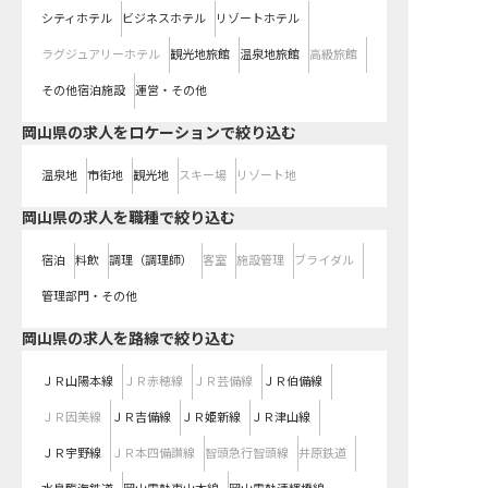
シティホテル
ビジネスホテル
リゾートホテル
ラグジュアリーホテル
観光地旅館
温泉地旅館
高級旅館
その他宿泊施設
運営・その他
岡山県の求人をロケーションで絞り込む
温泉地
市街地
観光地
スキー場
リゾート地
岡山県の求人を職種で絞り込む
宿泊
料飲
調理（調理師）
客室
施設管理
ブライダル
管理部門・その他
岡山県
の求人を路線で絞り込む
ＪＲ山陽本線
ＪＲ赤穂線
ＪＲ芸備線
ＪＲ伯備線
ＪＲ因美線
ＪＲ吉備線
ＪＲ姫新線
ＪＲ津山線
ＪＲ宇野線
ＪＲ本四備讃線
智頭急行智頭線
井原鉄道