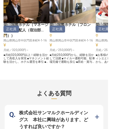
岡山国際ホテル
（
マネージ
岡山国際ホテル
（
フロン
岡山国際ホテル
正社員
正社員
正社員
ャー・支配人（宿泊部
ト
）
エ
）
門）
）
岡山県岡山市中区門田本町4-1-16
岡山県岡山市中区門田本町4-1-16
岡山県岡山市中区門田本町4
月給／320,000円～
月給／250,000円～
月給／250,000円～
■月給320,000円以上！経験を活か
■月給250,000円から、経験を活か
■お客様の笑顔を彩る、
して高収入を実現 ■マネジメント経
して活躍 ■マイカー通勤可能、駐車
ィシエとして活躍 ■月給25
験を活かし、ホテル運営を牽引 ■お
場完備で通勤も安心 ■昇給・賞与あ
から、あなたの経験を正当
客様の笑顔を創造する、やりがいあ
り、頑張りがしっかり評価される ■
経験者優遇！ホテルでの
る支配人職 ■マイカー通勤OK！通
社会保険完備、健康社食など充実の
活かせる環境 ■マイカー
勤ストレスなく働ける環境 ーー
福利厚生 ーー【お客様に寄り添う
充実の福利厚生で安心の毎日 
【お客様に最高の感動を届けるおも
おもてなしの舞台】 当ホテルで
【お客様の心に残る、甘
てなしの舞台】 お客様にとって忘
は、お客様一人ひとりに心温まる時
きを創造するおもてなし】
れられない特別な時間を提供するた
間を提供することを大切にしていま
にとって特別な日を彩る
め、私たちは日々心を込めたおもて
す。 フロント業務は、お客様が最
は、おもてなしの心を伝
なしを追求しています。 宿泊部支
初に触れるホテルの「顔」。 チェ
要素です。 当ホテルでは
よくある質問
配人として、チェックイン・チェッ
ックイン・アウトの手続きはもちろ
ランや宴会で提供される
クアウトの管理から予約対応の品質
ん、お問い合わせ対応や宿泊予約、
に、真心を込めています。
チェック、そしてお客様からのご要
プラン作成まで、お客様の滞在をよ
の手から生まれる美しい
望やトラブルへの迅速な対応まで、
り豊かにするお仕事です。 あなた
は、お客様の記憶に深く
多岐にわたる業務を通じて、お客様
の細やかな気配りとおもてなしの心
れられない感動と喜びを
の期待を超える感動を創造してくだ
が、お客様の笑顔と感動に繋がりま
ことでしょう。 旬の素材
株式会社サンマルクホールディン
さい。 あなたの温かいおもてなし
す。 経験を活かし、お客様の記憶
し、見た目にも華やかな
の心とリーダーシップが、お客様の
に残る素敵な思い出を一緒に創りま
て、お客様の笑顔を咲か
グス 本社に興味があります、ど
笑顔とホテルの評価に直結します。
せんか。 ーー【安定した環境でキ
いを感じていただけます。
ーー【キャリアアップと働きやすさ
ャリアを築く】 正社員として安定
への感謝と祝福の気持ち
うすれば良いですか？
を両立する環境】 これまでのマネ
した環境で長く働きたい方にとっ
最高級の甘い体験を創造