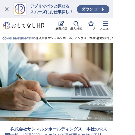
アプリでパッと探せる
ダウンロード
スムーズにお仕事探し！
ログイン
求人検索
転職相談
キープ
メニュー
求人・施設を探す
岡山県
岡山市
北区
株式会社サンマルクホールディングス 本社
管理部門その他/正社員の求
キープした求人
就職・転職 合同説明会
おもてなしHRについて
ご利用の流れ
よくある質問
ホテル・宿泊業界情報コラム
株式会社サンマルクホールディングス 本社
の求人