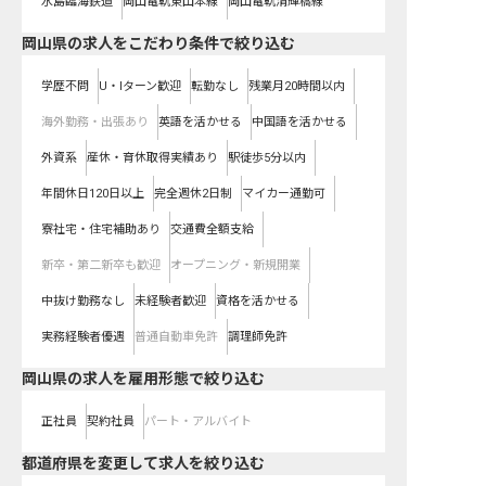
水島臨海鉄道
岡山電軌東山本線
岡山電軌清輝橋線
岡山県の求人をこだわり条件で絞り込む
学歴不問
U・Iターン歓迎
転勤なし
残業月20時間以内
海外勤務・出張あり
英語を活かせる
中国語を活かせる
外資系
産休・育休取得実績あり
駅徒歩5分以内
年間休日120日以上
完全週休2日制
マイカー通勤可
寮社宅・住宅補助あり
交通費全額支給
新卒・第二新卒も歓迎
オープニング・新規開業
中抜け勤務なし
未経験者歓迎
資格を活かせる
実務経験者優遇
普通自動車免許
調理師免許
岡山県の求人を雇用形態で絞り込む
正社員
契約社員
パート・アルバイト
都道府県を変更して求人を絞り込む