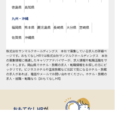
徳島県
高知県
九州・沖縄
福岡県
熊本県
鹿児島県
長崎県
大分県
宮崎県
佐賀県
沖縄県
株式会社サンマルクホールディングス 本社で募集している求人の詳細ペ
ージです。おもてなしHRでは株式会社サンマルクホールディングス 本社
の募集情報に精通したキャリアアドバイザーが、求人情報や転職活動をサ
ポートします。岡山県でホテル・旅館の求人・転職情報をお探しの方にピ
ッタリです。ビジネスホテルや温泉旅館など
北区
で気になるホテル・旅館
の求人があれば、電話やメールでお問い合わせください。ホテル・旅館の
求人・就職・転職なら【おもてなしHR】
おもてなしHR
が
あなたのお仕事探しを
お手伝いします！