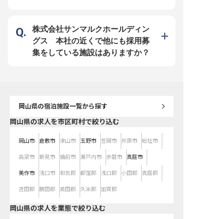
ジメント経験を存分に発揮し、スタ
て、当ホテルは最適な場所です。
い。 ーー【あなたの技術と情熱を
ッフの育成やオペレーション改善を
月給250,000円からのスタートで、
育む、充実した職場環境】
通じて、より質の高いサービス提供
昇給は年1回、賞与は年2回（業績
シエとしての経験をお持
を目指せる環境です。 月給320,000
による）と、あなたの頑張りをしっ
遇し、特にホテルでの製
円〜430,000円に加え、年2回の賞
かりと評価します。 社会保険完備
る方は大歓迎です。 月給25
株式会社サンマルクホールディン
与であなたの頑張りを正当に評価し
はもちろん、マイカー通勤可能で駐
からスタートし、あなた
ます。 社会保険完備、制服貸与、
車場も完備。 さらに、設置型の健
貢献を正当に評価いたしま
グス 本社の近くで他にも採用募
研修制度も充実しており、安心して
康社食や自社施設利用割引など、
給や賞与もあり、日々の
長く働ける基盤が整っています。
日々の生活をサポートする福利厚生
かりと報われる環境です。
集をしている施設はありますか？
マイカー通勤も可能で、日々の通勤
も充実しています。 経験者の方を
険完備はもちろん、制服
も快適。 あなたのキャリアを次の
歓迎しており、これまでのスキルを
カー通勤も可能で、安心
ステージへと導く、最適な場所がこ
存分に発揮し、キャリアアップを目
けるようサポート体制を
こにあります。 ※2026年04月22日
指せる環境です。
す。 経験豊富な先輩パテ
時点の情報です
共に、技術を磨き、新た
じてキャリアアップを目
りがいのある職場です。
岡山県
の宿泊施設一覧から探す
岡山県の求人を市区町村で絞り込む
岡山市
倉敷市
津山市
玉野市
笠岡市
井原市
総社市
高梁市
新見市
備前市
瀬戸内市
赤磐市
真庭市
美作市
浅口市
和気郡
都窪郡
浅口郡
小田郡
真庭郡
苫田郡
勝田郡
英田郡
久米郡
加賀郡
岡山県の求人を業態で絞り込む