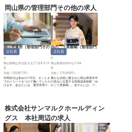
岡山県の管理部門その他の求人
岡山営業所
（
管理部門その
ゆのごう美春閣
（
管理部門
正社員
正社員
他
）
その他
）
岡山県岡山市北区大元1丁目9-3-1F
岡山県美作市中山1144
月給／233,877円～
月給／179,000円～
年間休日は多めの115日。オンとオ
豊かな自然に囲まれた岡山県美作市
フのメリハリをつけて働いていただ
の高台に位置する和風温泉旅館「ゆ
けます。あなたには、運営管理スタ
のごう美春閣」。皆さんには、フロ
ッフとして宿泊施設のマネジメント
ントから客室清掃や調理作業まで、
やお客様対応をお任せします。宿泊
ホテル全体の業務をお任せします。
業界または旅行業界での勤務経験や
セクションを超え、多くのスタッフ
パソコンスキルをお持ちの方はぜひ
と連携を取りながら仕事を行なうた
お問い合わせください。株式会社あ
め、幅広いスキルやコミュニケーシ
なぶきスペースシェアは、民泊施設
株式会社サンマルクホールディン
ョン能力を身につけることができま
の運営やマンスリーマンションの運
す。未経験者も大歓迎ですので、一
営などを行ない、安心・安全・快適
からホテルの仕事を学びませんか。
グス 本社周辺の求人
に過ごせるひとときを提供していま
単身寮を完備し新生活をサポートし
す。※この求人は2023年9月29日時
ています。※2023年7月31日時点の
点の情報です
情報です。