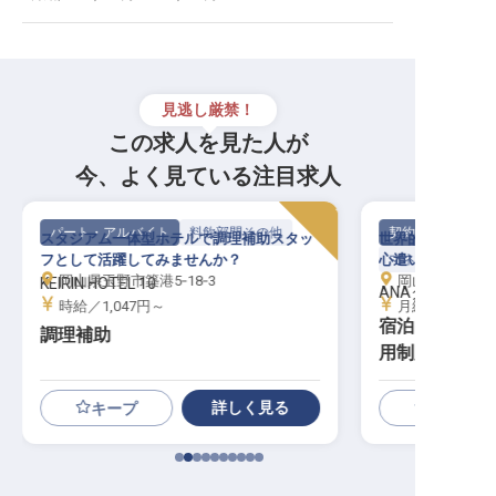
見逃し厳禁！
この求人を見た人が
今、よく見ている注目求人
パート・アルバイト
料飲部門その他
契約社員
スタジアム一体型ホテルで調理補助スタッ
世界的ホテルブラ
フとして活躍してみませんか？
心遣いを大切にし
マネージャー・支
岡山県玉野市築港5‐18‐3
岡山県岡山市北
KEIRIN HOTEL 10
ANAクラウンプ
時給／1,047円～
月給／230,00
宿泊マネージ
調理補助
用制度／家賃補
詳しく見る
キープ