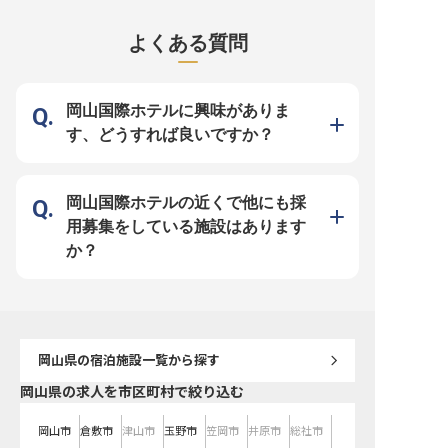
り組む意欲のある方を歓迎します。
ら安らぎを感じていただけるよう
なぶきスペースシェアは
契約社員から正社員を目指せる環境
な、温かいおもてなしの空間を大切
の運営やマンスリーマン
で、新たなキャリアを築きましょ
にしています。 訪れるすべての
営などを行ない、安心・
よくある質問
う。 ※2025年04月17日時点の情報
方々にとって忘れられない思い出と
に過ごせるひとときを提
です
なるよう、細やかな気配りと真心を
す。※この求人は2023年
込めたサービスを提供。私たちは、
点の情報です
お客様の笑顔が何よりも喜びであ
り、その笑顔のために日々努力を重
ねています。 共に、心に残る感動
岡山国際ホテルに興味がありま
を創造していきませんか。 ーー
【成長を支える環境とキャリアアッ
す、どうすれば良いですか？
プの道】 当施設では、スタッフ一
人ひとりが安心して長く働ける環境
づくりに力を入れています。 新し
い土地での挑戦を応援し、研修制度
も充実。未経験の方でも、おもてな
しのプロとして成長できるサポート
岡山国際ホテルの近くで他にも採
体制が整っています。将来のキャリ
アパスも明確で、あなたの意欲次第
用募集をしている施設はあります
で様々な可能性が広がります。 共
に成長し、お客様に最高の感動を届
か？
けましょう。 ※2025年10月02日時
点の情報です
岡山県
の宿泊施設一覧から探す
岡山県の求人を市区町村で絞り込む
岡山市
倉敷市
津山市
玉野市
笠岡市
井原市
総社市