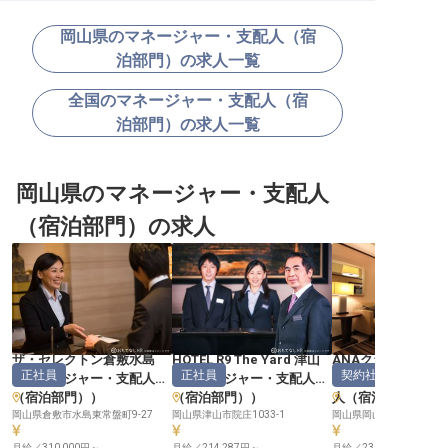
岡山県のマネージャー・支配人（宿
泊部門）の求人一覧
全国のマネージャー・支配人（宿
泊部門）の求人一覧
岡山県のマネージャー・支配人
（宿泊部門）の求人
ザ・セレクトン倉敷水島
HOTEL R9 The Yard 津山
ANAクラウンプラ
正社員
正社員
契約社員
（
マネージャー・支配人
（
マネージャー・支配人
岡山
（
マネージャ
（宿泊部門）
）
（宿泊部門）
）
人（宿泊部門）
岡山県倉敷市水島東常盤町9-27
岡山県津山市院庄1033-1
岡山県岡山市北区駅元町1
月給／310,000円～
月給／214,287円～
月給／230,000円～