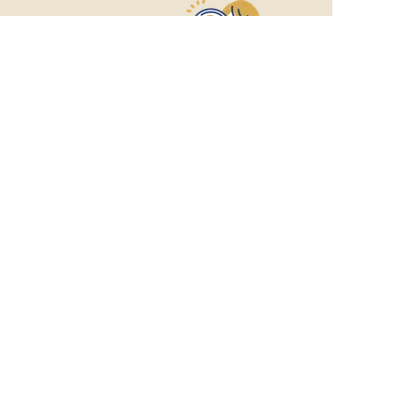
おもてなしHR
が
あなたのお仕事探しを
お手伝いします！
サポート登録後の流れ
サポート

電話で

マッチする

企業と

内定

登録
ヒアリング
求人をご紹介
面接
入社
宿泊業界専任のキャリアアドバイザーがあなたの転
職活動を徹底サポート!
納得できる転職先をご提案いたします。
サポートに申込む
無料