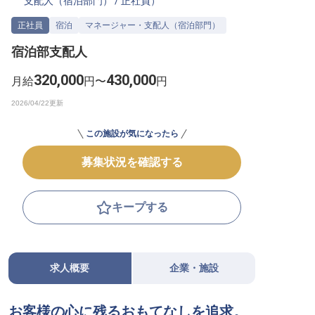
支配人（宿泊部門）
/
正社員
）
転職サポートに申し込む
無料
正社員
宿泊
マネージャー・支配人（宿泊部門）
宿泊部支配人
採用をお考えの企業様へ
320,000
430,000
月給
円〜
円
この施設が気になったら
募集状況を確認する
キープする
求人概要
企業・施設
お客様の心に残るおもてなしを追求。