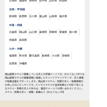
宮城県
福島県
青森県
岩手県
山形県
秋田県
北陸・甲信越
新潟県
長野県
石川県
富山県
山梨県
福井県
中国・四国
広島県
岡山県
山口県
島根県
鳥取県
愛媛県
香川県
徳島県
高知県
九州・沖縄
福岡県
熊本県
鹿児島県
長崎県
大分県
宮崎県
佐賀県
沖縄県
岡山国際ホテルで募集している求人の詳細ページです。おもてなしHRでは
岡山国際ホテルの募集情報に精通したキャリアアドバイザーが、求人情報
や転職活動をサポートします。岡山県でホテル・旅館の求人・転職情報を
お探しの方にピッタリです。ビジネスホテルや温泉旅館など
中区
で気にな
るホテル・旅館の求人があれば、電話やメールでお問い合わせください。
ホテル・旅館の求人・就職・転職なら【おもてなしHR】