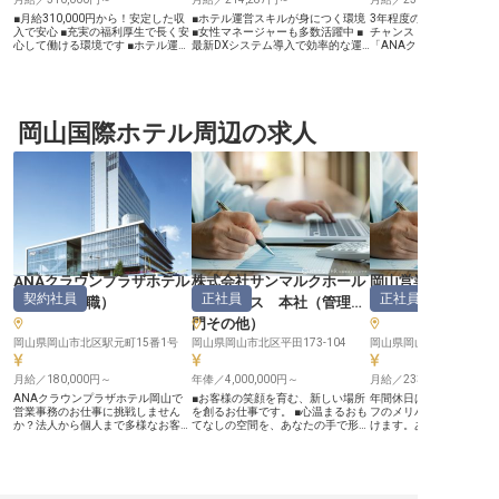
■月給310,000円から！安定した収
■ホテル運営スキルが身につく環境
3年程度の宿泊部門の経
入で安心 ■充実の福利厚生で長く安
■女性マネージャーも多数活躍中 ■
チャンス！JR岡山駅徒歩
心して働ける環境です ■ホテル運営
最新DXシステム導入で効率的な運
「ANAクラウンプラザホ
の幅広い業務に携わり成長できます
営 ■夜勤ほぼなし！ワークライフバ
山」は、インターコンチ
■シフト制でプライベートも大切に
ランス ーー【心地よい滞在をプロ
テルズグループならでは
できる職場です ーー【お客様に寄
デュースするホテルマネジメント】
とホスピタリティでお客
り添うおもてなしの心】 当ホテル
HOTEL R9 The Yard 津山では、お客
えしています。そんな当
では、お客様一人ひとりに寄り添
様の心地よい滞在空間を創り出す運
ービス・マネージャー候
い、心温まるおもてなしを提供する
岡山国際ホテル周辺の求人
営マネージャーを募集しています。
帰属意識を大切にしたホ
ことを大切にしています。 フロン
予約受付からチェックイン・アウト
裁量大きく活躍しません
ト業務からお客様対応、予約管理ま
対応、スタッフ教育、施設管理ま
7.67h、公休8〜9日と
で、お客様の滞在をより快適にする
で、ホテル運営の中核を担っていた
る環境で、あなたのキャ
ための様々な業務に携わっていただ
だきます。 最新のスマホセルフチ
ートします。 【この企業・施設に
きます。 あなたの細やかな気配り
ェックインシステムなど、DXを積
ついて】 岡山駅周辺で他
や笑顔が、お客様にとって忘れられ
極的に推進し、効率的な運営を実
い外資系シティーホテル
ない思い出となるでしょう。 お客
現！ ホテル・飲食業界でのご経験
社。世界最大級のグロー
様の「ありがとう」が直接聞ける、
を活かし、おもてなしの心を大切に
チェーンの強みを活かし
やりがいのあるお仕事です。 ーー
しながら、新しいホテル体験を創造
世界基準のサービスをご
【キャリアアップを応援する働きや
していきましょう。 ーー【あなた
とで、お客様お一人お一
すい環境】 店舗責任者として、ス
のアイデアが活きる！成長できる職
な旅」を大切にしていま
ANAクラウンプラザホテル
株式会社サンマルクホール
岡山営業所
タッフマネジメントや売上管理、集
場環境】 当ホテルでは、マネージ
これまでの歴史の中で培
契約社員
正社員
正社員
客企画など、ホテル運営の根幹に関
ャーとしてのスキルアップを全面的
方々との信頼をさらに深
岡山
（
事務職
）
ディングス 本社
（
管理部
他
）
わる幅広い業務をお任せします。
にサポート。 教育・指導体制が充
を訪れるすべてのお客様
門その他
）
経験豊富な方はもちろん、これから
実しているので、ホテル運営のノウ
るホテル、ファーストチ
キャリアを築きたい方も歓迎いたし
ハウを着実に身につけられます。
るホテルを目指し、ワン
岡山県岡山市北区駅元町15番1号
岡山県岡山市北区平田173-104
岡山県岡山市北区大元1丁目9
ます。 社会保険完備、退職金制
シフト制で夜勤はほぼなく、プライ
って取り組んでいます。
度、確定拠出年金など、安心して長
ベートとの両立も可能です。女性マ
く働ける福利厚生が充実。 研修制
月給／180,000円～
ネージャーも多数活躍中の職場で、
年俸／4,000,000円～
月給／233,877円～
度も整っており、スキルアップをサ
あなたのアイデアや経験を存分に発
ANAクラウンプラザホテル岡山で
■お客様の笑顔を育む、新しい場所
年間休日は多めの115日
ポートします。 あなたの成長が、
揮していただけます！ マイカー通
営業事務のお仕事に挑戦しません
を創るお仕事です。 ■心温まるおも
フのメリハリをつけて働
ホテルの未来を創ります。
勤OK、社用携帯・PC貸与など、働
か？法人から個人まで多様なお客様
てなしの空間を、あなたの手で形
けます。あなたには、運
きやすい環境も整っています。一緒
の宴会予約をサポート。電話やメー
に。 ■月給333,333円から、安定し
ッフとして宿泊施設のマ
にHOTEL R9 The Yardの魅力を高め
ルでの対応が主ですが、あなたの
た環境で長く活躍。 ■将来のキャリ
やお客様対応をお任せし
ていきましょう！ ※2025年07月31
PCスキルとコミュニケーション力
アを見据え、新しい挑戦を応援しま
業界または旅行業界での
日時点の情報です
が輝きます。座り仕事が苦手でない
す。 ーー【お客様に最高の感動を
パソコンスキルをお持ち
方、周りと協力して新しいことに取
届けるおもてなし】 お客様に心か
お問い合わせください。