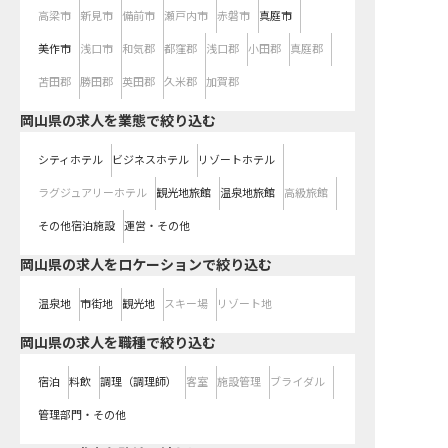
高梁市
新見市
備前市
瀬戸内市
赤磐市
真庭市
美作市
浅口市
和気郡
都窪郡
浅口郡
小田郡
真庭郡
苫田郡
勝田郡
英田郡
久米郡
加賀郡
岡山県の求人を業態で絞り込む
シティホテル
ビジネスホテル
リゾートホテル
ラグジュアリーホテル
観光地旅館
温泉地旅館
高級旅館
その他宿泊施設
運営・その他
岡山県の求人をロケーションで絞り込む
温泉地
市街地
観光地
スキー場
リゾート地
岡山県の求人を職種で絞り込む
宿泊
料飲
調理（調理師）
客室
施設管理
ブライダル
管理部門・その他