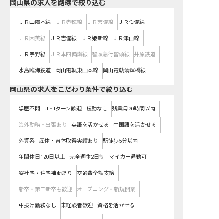
岡山県
の求人を路線で絞り込む
ＪＲ山陽本線
ＪＲ赤穂線
ＪＲ芸備線
ＪＲ伯備線
ＪＲ因美線
ＪＲ吉備線
ＪＲ姫新線
ＪＲ津山線
ＪＲ宇野線
ＪＲ本四備讃線
智頭急行智頭線
井原鉄道
水島臨海鉄道
岡山電軌東山本線
岡山電軌清輝橋線
岡山県の求人をこだわり条件で絞り込む
学歴不問
U・Iターン歓迎
転勤なし
残業月20時間以内
海外勤務・出張あり
英語を活かせる
中国語を活かせる
外資系
産休・育休取得実績あり
駅徒歩5分以内
年間休日120日以上
完全週休2日制
マイカー通勤可
寮社宅・住宅補助あり
交通費全額支給
新卒・第二新卒も歓迎
オープニング・新規開業
中抜け勤務なし
未経験者歓迎
資格を活かせる