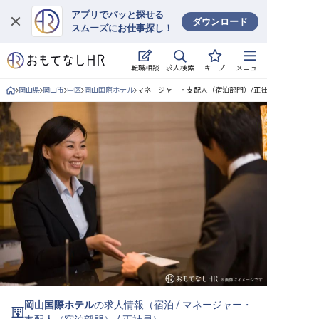
アプリでパッと探せる
ダウンロード
スムーズにお仕事探し！
ログイン
求人検索
転職相談
キープ
メニュー
求人・施設を探す
岡山県
岡山市
中区
岡山国際ホテル
マネージャー・支配人（宿泊部門）/正社員の求人詳細
キープした求人
就職・転職 合同説明会
おもてなしHRについて
ご利用の流れ
よくある質問
ホテル・宿泊業界情報コラム
岡山国際ホテル
の求人情報（
宿泊
/
マネージャー・