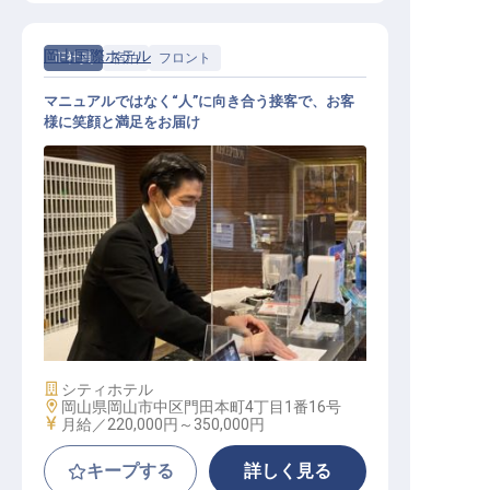
岡山国際ホテル
正社員
宿泊
フロント
マニュアルではなく“人”に向き合う接客で、お客
様に笑顔と満足をお届け
フロント│20代～30代活躍中／最大
月給35万円／月8～9日休み
施設業態
シティホテル
勤務地
岡山県岡山市中区門田本町4丁目1番16号
給与
月給／220,000円～
350,000円
キープする
詳しく見る