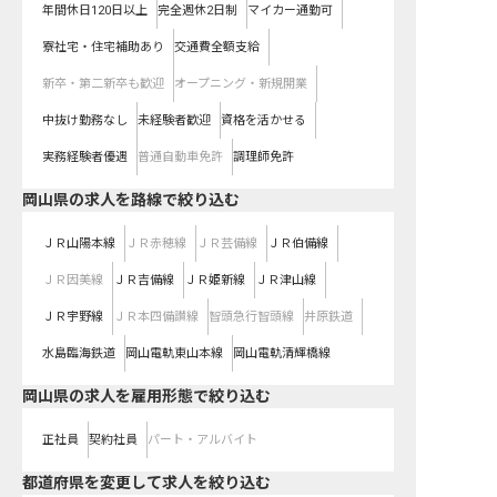
年間休日120日以上
完全週休2日制
マイカー通勤可
寮社宅・住宅補助あり
交通費全額支給
新卒・第二新卒も歓迎
オープニング・新規開業
中抜け勤務なし
未経験者歓迎
資格を活かせる
実務経験者優遇
普通自動車免許
調理師免許
岡山県
の求人を路線で絞り込む
ＪＲ山陽本線
ＪＲ赤穂線
ＪＲ芸備線
ＪＲ伯備線
ＪＲ因美線
ＪＲ吉備線
ＪＲ姫新線
ＪＲ津山線
ＪＲ宇野線
ＪＲ本四備讃線
智頭急行智頭線
井原鉄道
水島臨海鉄道
岡山電軌東山本線
岡山電軌清輝橋線
岡山県の求人を雇用形態で絞り込む
正社員
契約社員
パート・アルバイト
都道府県を変更して求人を絞り込む