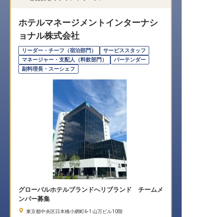
転職サポートに申し込む
無料
ホテルマネージメントインターナシ
ョナル株式会社
採用をお考えの企業様へ
リーダー・チーフ（宿泊部門）
サービススタッフ
マネージャー・支配人（料飲部門）
バーテンダー
副料理長・スーシェフ
グローバルホテルブランドへリブランド チームメ
ンバー募集
東京都中央区日本橋小網町6-1 山万ビル10階