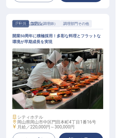
岡山国際ホテル
正社員
調理（調理師）
調理部門その他
開業50周年に積極採用！多彩な料理とフラットな
環境が早期成長を実現
調理スタッフ│年収400万円可／第二
新卒歓迎／内定まで1週間
施設業態
シティホテル
勤務地
岡山県岡山市中区門田本町4丁目1番16号
給与
月給／220,000円～
300,000円