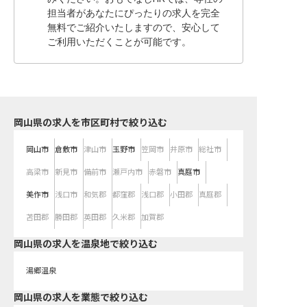
担当者があなたにぴったりの求人を完全
無料でご紹介いたしますので、安心して
ご利用いただくことが可能です。
岡山県の求人を市区町村で絞り込む
岡山市
倉敷市
津山市
玉野市
笠岡市
井原市
総社市
高梁市
新見市
備前市
瀬戸内市
赤磐市
真庭市
美作市
浅口市
和気郡
都窪郡
浅口郡
小田郡
真庭郡
苫田郡
勝田郡
英田郡
久米郡
加賀郡
岡山県の求人を温泉地で絞り込む
湯郷温泉
岡山県の求人を業態で絞り込む