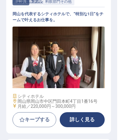
岡山国際ホテル
正社員
料飲
料飲部門その他
岡山を代表するシティホテルで、“特別な1日”をチ
ームで叶えるお仕事を。
宴会サービス│年収400万円以上可／
20～30代活躍／月8～9日休み
施設業態
シティホテル
勤務地
岡山県岡山市中区門田本町4丁目1番16号
給与
月給／220,000円～
300,000円
キープする
詳しく見る