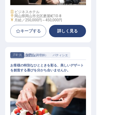
施設業態
ビジネスホテル
勤務地
岡山県岡山市北区磨屋町10-8
給与
月給／250,000円～
450,000円
キープする
詳しく見る
岡山国際ホテル
正社員
調理（調理師）
パティシエ
お客様の特別なひとときを彩る、美しいデザート
を創造する喜びを分かち合いませんか。
パティシエ・製菓