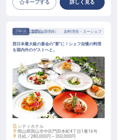
キープする
詳しく見る
岡山国際ホテル
正社員
調理（調理師）
副料理長・スーシェフ
西日本最大級の宴会の“要”に！シェフ自慢の料理
を国内外のゲストへと。
宴会副料理長候補│1年目年収490万
円可／経験者優遇／面接1回
施設業態
シティホテル
勤務地
岡山県岡山市中区門田本町4丁目1番16号
給与
月給／280,000円～
350,000円