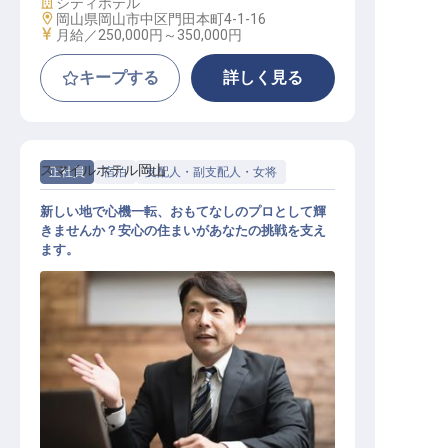
施設業態
シティホテル
勤務地
岡山県岡山市中区門田本町4-1-16
給与
月給／250,000円～
350,000円
キープする
詳しく見る
スマイルホテル岡山
正社員
宿泊
支配人・副支配人・女将
新しい地で心機一転、おもてなしのプロとして輝
きませんか？安心の住まいがあなたの挑戦を支え
ます。
ホテル副支配人・マネージャー候補