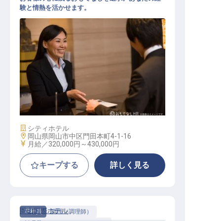
験と情熱を活かせます。
宿泊部支配人
施設業態
シティホテル
勤務地
岡山県岡山市中区門田本町4-1-16
給与
月給／320,000円～
430,000円
キープする
詳しく見る
岡山国際ホテル
正社員
調理（調理師）