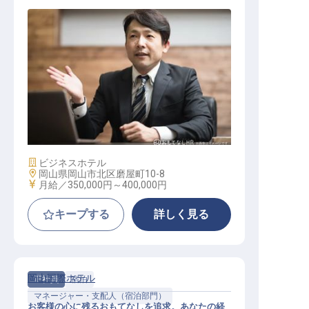
支配人候補
施設業態
ビジネスホテル
勤務地
岡山県岡山市北区磨屋町10-8
給与
月給／350,000円～
400,000円
キープする
詳しく見る
岡山国際ホテル
正社員
宿泊
マネージャー・支配人（宿泊部門）
お客様の心に残るおもてなしを追求。あなたの経