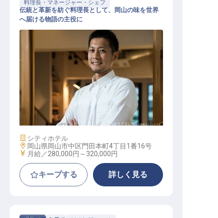
料理長・マネージャー・シェフ
伝統と革新を紡ぐ料理長として、岡山の味を世界
へ届ける物語の主役に
料理長・料理長候補
施設業態
シティホテル
勤務地
岡山県岡山市中区門田本町4丁目1番16号
給与
月給／280,000円～
320,000円
キープする
詳しく見る