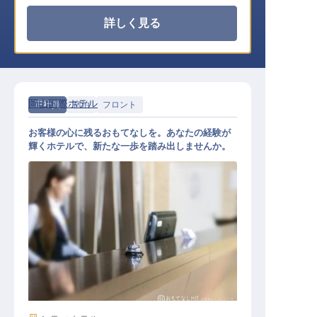
詳しく見る
岡山国際ホテル
正社員
宿泊
フロント
お客様の心に残るおもてなしを。あなたの経験が
輝くホテルで、新たな一歩を踏み出しませんか。
フロント