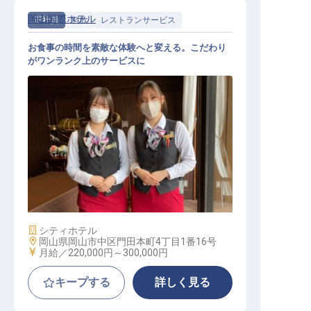
岡山国際ホテル
正社員
料飲
レストランサービス
お食事の時間を素敵な体験へと変える。こだわり
がワンランク上のサービスに
レストランサービス│20～30代活躍
／月8～9日休／月給22万～30万
施設業態
シティホテル
勤務地
岡山県岡山市中区門田本町4丁目1番16号
給与
月給／220,000円～
300,000円
キープする
詳しく見る