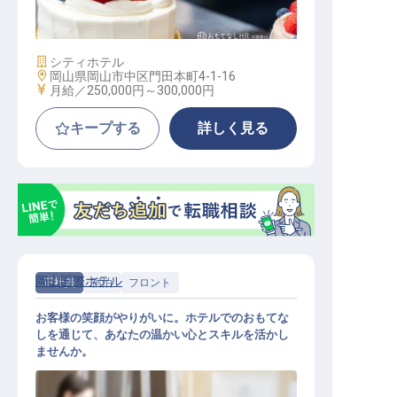
施設業態
シティホテル
勤務地
岡山県岡山市中区門田本町4-1-16
給与
月給／250,000円～
300,000円
キープする
詳しく見る
岡山国際ホテル
正社員
宿泊
フロント
お客様の笑顔がやりがいに。ホテルでのおもてな
しを通じて、あなたの温かい心とスキルを活かし
ませんか。