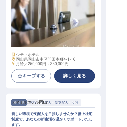
レセプショニスト
施設業態
シティホテル
勤務地
岡山県岡山市中区門田本町4-1-16
給与
月給／250,000円～
350,000円
キープする
詳しく見る
スマイルホテル岡山
正社員
宿泊
支配人・副支配人・女将
新しい環境で支配人を目指しませんか？借上社宅
制度で、あなたの新生活を温かくサポートいたし
ます。