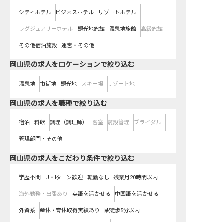
シティホテル
ビジネスホテル
リゾートホテル
ラグジュアリーホテル
観光地旅館
温泉地旅館
高級旅館
その他宿泊施設
運営・その他
岡山県の求人をロケーションで絞り込む
温泉地
市街地
観光地
スキー場
リゾート地
岡山県の求人を職種で絞り込む
宿泊
料飲
調理（調理師）
客室
施設管理
ブライダル
管理部門・その他
岡山県の求人をこだわり条件で絞り込む
学歴不問
U・Iターン歓迎
転勤なし
残業月20時間以内
海外勤務・出張あり
英語を活かせる
中国語を活かせる
外資系
産休・育休取得実績あり
駅徒歩5分以内