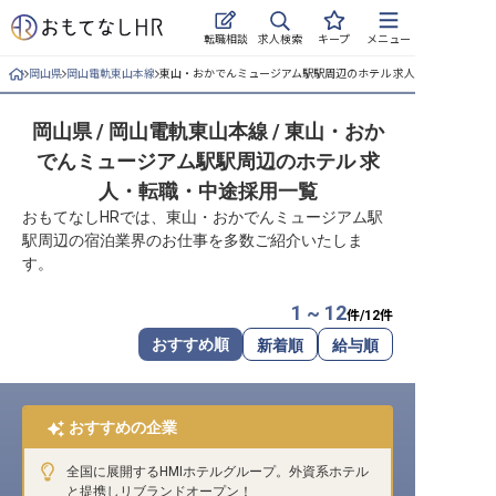
求人検索
転職相談
キープ
メニュー
岡山県
岡山電軌東山本線
東山・おかでんミュージアム駅駅周辺のホテル 求人・転職・中途採
ログイン
岡山県 / 岡山電軌東山本線 / 東山・おか
求人・施設を探す
でんミュージアム駅駅周辺のホテル 求
キープした求人
人・転職・中途採用一覧
おもてなしHRでは、東山・おかでんミュージアム駅
就職・転職 合同説明会
駅周辺の宿泊業界のお仕事を多数ご紹介いたしま
す。
おもてなしHRについて
1 ~ 12
件/
12
件
ご利用の流れ
おすすめ順
新着順
給与順
よくある質問
おすすめの企業
ホテル・宿泊業界情報コラム
全国に展開するHMIホテルグループ。外資系ホテル
と提携しリブランドオープン！