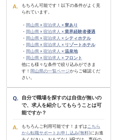
もちろん可能です！以下の条件がよく見
られています。
・
岡山県 × 宿泊求人 ×
寮あり
・
岡山県 × 宿泊求人 ×
業界経験者優遇
・
岡山県 × 宿泊求人 ×
シティホテル
・
岡山県 × 宿泊求人 ×
リゾートホテル
・
岡山県 × 宿泊求人 ×
温泉地
・
岡山県 × 宿泊求人 ×
フロント
他にも様々な条件で絞り込みができま
す！
岡山県の一覧ページ
からご確認くだ
さい。
自分で職場を探すのは自信が無いの
で、求人を紹介してもらうことは可
能ですか？
もちろんご利用可能です！まずは
こちら
から転職サポートお申し込み(無料)
にお進
みください。おもてなしHRでは、専任の