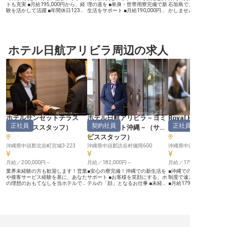
トも充実 ■月給195,000円から、経
理の道を ■単身・世帯用寮完備で新
石垣島で、あなたの料理
験を活かして活躍 ■年間休日123
生活をサポート ■月給190,000円か
かしませんか？月給280,
日、長期休暇で心身を癒す ■お客様
ら、賞与年2回で安定 ■経験を活か
始まる正社員として、調
の笑顔を育む、おもてなしの調理業
し、おもてなしの料理を追求 ーー
み、料理開発、衛生管理
務 ーー【沖縄の自然と美食が織り
【沖縄の豊かな恵みでお客様を魅了
当。マルチタスクを通じ
なすおもてなし】 沖縄の美しい久
するおもてなし】 沖縄の美しい自
営にも関わり、多彩な経
米島で、お客様に心温まるおもてな
然に囲まれたリゾートで、お客様に
す。あなたの情熱を、南
しを提供しませんか。 朝食から夕
ホテル日航アリビラ周辺の求人
心温まるおもてなしの料理を提供し
に輝かせる場所がここに
食まで、和食・洋食・沖縄料理と幅
ませんか。 地元の新鮮な食材を活
※2024年10月09日時点
広いジャンルの調理に携わり、島の
かし、五感を刺激する一皿を創り出
豊かな食材を活かした美食でお客様
す喜びは格別です。お客様の笑顔を
の旅の思い出を彩ります。 ビュッ
直接感じられる、やりがいのある調
フェやアラカルト料理の仕込みから
理の仕事がここにあります。 あな
盛り付け、提供まで、一皿一皿に心
たの技術と情熱で、忘れられない食
を込めてお客様を笑顔にするやりが
の体験を届けましょう。 ーー【安
いを感じられるでしょう。 衛生管
心して長く働ける環境とキャリアア
理も徹底し、安心安全な食の提供に
ップ】 社会保険完備はもちろん、
努めています。 ーー【安心のサポ
確定拠出年金や退職金制度も整って
ート体制と充実した休日】 新しい
おり、将来を見据えて安心して長く
ホテルサンセットテラス
ホテル日航アリビラ－ヨミ
Royal Hotel 沖縄
環境でのスタートを応援するため、
働ける環境です。 調理補助スタッ
正社員
契約社員
正社員
住まいのご紹介や家賃補助25,000
フへの指導を通じて、リーダーシッ
（
サービススタッフ
）
タンリゾート沖縄－
（
サー
（
フロント
円の支給など、手厚いサポートをご
プを発揮し、キャリアアップを目指
ビススタッフ
）
用意しています。 入社後、住居が
すことも可能です。 単身用・世帯
決まるまでのホテル滞在サポートも
用寮も完備しているため、沖縄での
沖縄県中頭郡北谷町宮城3-223
沖縄県中頭郡読谷村儀間600
沖縄県中頭郡読谷村宇座1
あり、安心して新生活を始められま
新生活もスムーズにスタートできま
す。 年間休日123日に加え、上期・
す。 ※2026年04月22日時点の情報
下期休暇や長期休暇も充実してお
月給／200,000円～
です
月給／182,000円～
月給／179,500円～
り、プライベートも大切にしながら
業界未経験の方も歓迎します！営業
■安心の寮完備！沖縄での新生活を
■沖縄での新生活を応援
働ける環境です。 資格取得支援制
や接客サービス経験を基に、あなた
サポート ■お客様を笑顔にする、ホ
制度で遠方からの挑戦も
度もあり、スキルアップを目指せる
の理想のおもてなしを当ホテルで実
テルの「顔」となるお仕事 ■未経験
■月給179,500円。昇給
職場です。 ※2026年06月24日時点
現しませんか？年間休日104日と多
からホテル業界へ挑戦できる環境で
張りを評価。安定した収
の情報です
めのお休みがあり、5日以上の連続
す ■車通勤可能、無料駐車場完備で
■年間休日114日。プラ
休暇の取得も可能！ワークライフバ
通勤も快適 ーー【沖縄の美しいリ
充実。シフト制で心身と
ランスを大切にしながら働きたい方
ゾートで、心温まるおもてなしを】
ッシュ。 ■充実の福利厚
にピッタリです。海から近く、潮風
沖縄の豊かな自然に囲まれたリゾー
当や従業員食堂など、働
の香りを感じられる立地が自慢の
トホテルで、お客様を最初にお迎え
支えます。 ーー【沖縄の美しいリ
「ホテルサンセットテラス」。一般
するベルサービスのお仕事です。
ゾートで、心温まるおも