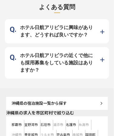
的なシングルルームから、サウナ付
正面玄関での温かいお出迎えから、
グランドメルキュール沖
よくある質問
きの客室までを完備しています。※
お部屋へのご案内、そして滞在中の
ゾートは、沖縄の雄大な
この求人は2023年11月29日時点の
様々なお手伝いまで、お客様の旅が
れた美しいロケーション
情報です
最高の思い出となるよう、心を込め
す。 訪れるお客様に忘れ
たおもてなしを提供します。 お客
滞在を提供するため、私
様の笑顔が直接見られる、やりがい
らのおもてなしを大切に
のあるポジションです。 ーー【安
す。フロント業務を通じ
ホテル日航アリビラに興味があり
心して長く働ける環境とキャリアア
の笑顔を間近で見られる
ップ】 月給182,000円からのスター
ながら、あなたらしいサ
ます、どうすれば良いですか？
トで、昇給も年1回ございます。 社
供してください。 未経験
会保険完備はもちろん、深夜手当や
経験豊富な先輩スタッフ
残業手当も支給され、安心して長く
ポートいたしますのでご
働ける環境です。 寮も完備してお
い。 ーー【働きやすい環境と、成
り、月25,000円で利用可能。 ホテ
長を応援するサポート体制
ルまでは自転車貸与もあり、通勤も
ゾートでは、スタッフ一
ホテル日航アリビラの近くで他に
便利です。 接客経験があればホテ
安心して長く働ける環境
ル業界未経験の方も歓迎。 あなた
を入れています。 年間休日
も採用募集をしている施設はあり
のホスピタリティを活かし、キャリ
シフト制でプライベート
アを築いていきませんか。
ながら、仕事に取り組む
ますか？
です。また、社会保険完
ん、家族手当や従業員食
得祝金制度など、充実し
であなたの生活をサポー
もございますので、遠方
募も歓迎いたします。 私
緒に、沖縄で新しいキャ
ませんか。
沖縄県
の宿泊施設一覧から探す
沖縄県の求人を市区町村で絞り込む
那覇市
宜野湾市
石垣市
浦添市
名護市
糸満市
沖縄市
豊見城市
うるま市
宮古島市
南城市
国頭郡