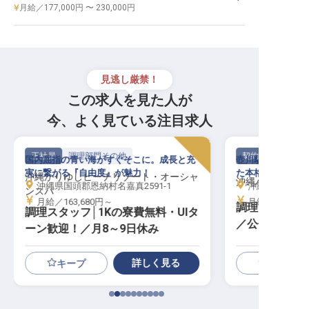
月給／177,000円 〜 230,000円
見逃し厳禁！
この求人を見た人が
今、よく見ている注目求人
正社員
調理部門その他
契約社員
国内屈指の青い海がすぐそこに。成長と充
壺川駅・徒歩5分
実に繋がる『自由度』が魅力！
た本格ブッフェを
沖縄かりゆしビーチリゾート・オーシャ
沖縄ハーバービ
沖縄県国頭郡恩納村名嘉真2591-1
沖縄県那覇市泉崎
ンスパ
月給／163,680円～
月給／185,00
調理スタッフ
調理スタッフ│1Kの寮費無料・UIタ
／公休8～9日
ーン歓迎！／月8～9日休み
詳しく見る
キープ