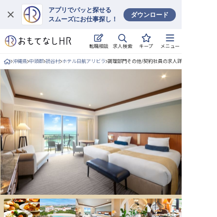
アプリでパッと探せる
ダウンロード
スムーズにお仕事探し！
ログイン
求人検索
転職相談
キープ
メニュー
求人・施設を探す
沖縄県
中頭郡
読谷村
ホテル日航アリビラ
調理部門その他/契約社員の求人詳細
キープした求人
就職・転職 合同説明会
おもてなしHRについて
ご利用の流れ
よくある質問
ホテル・宿泊業界情報コラム