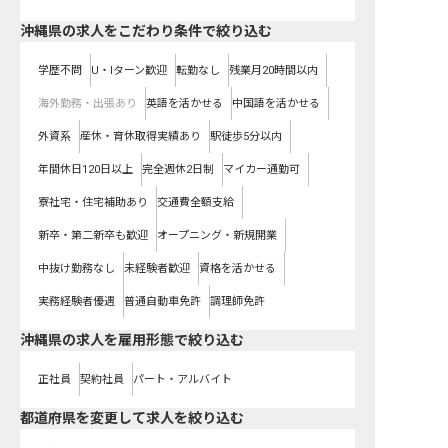
沖縄県の求人をこだわり条件で絞り込む
学歴不問
U・Iターン歓迎
転勤なし
残業月20時間以内
海外勤務・出張あり
英語を活かせる
中国語を活かせる
外資系
産休・育休取得実績あり
駅徒歩5分以内
年間休日120日以上
完全週休2日制
マイカー通勤可
寮社宅・住宅補助あり
交通費全額支給
新卒・第二新卒も歓迎
オープニング・新規開業
中抜け勤務なし
未経験者歓迎
資格を活かせる
実務経験者優遇
普通自動車免許
調理師免許
沖縄県の求人を雇用形態で絞り込む
正社員
契約社員
パート・アルバイト
都道府県を変更して求人を絞り込む