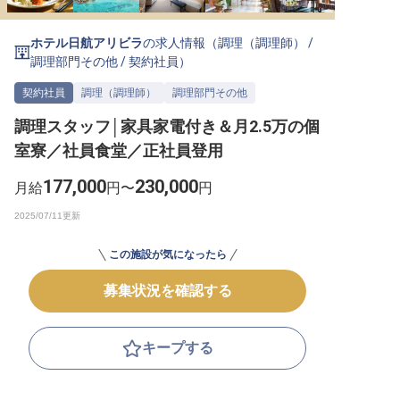
転職サポートに申し込む
無料
ホテル日航アリビラ
の求人情報（
調理（調理師）
/
調理部門その他
/
契約社員
）
採用をお考えの企業様へ
契約社員
調理（調理師）
調理部門その他
調理スタッフ│家具家電付き＆月2.5万の個
室寮／社員食堂／正社員登用
177,000
230,000
月給
円〜
円
この施設が気になったら
募集状況を確認する
キープする