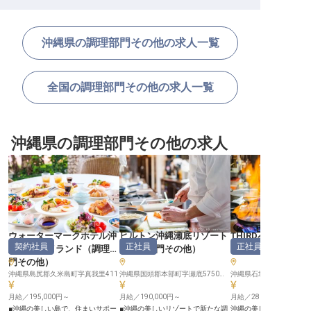
沖縄県の調理部門その他の求人一覧
全国の調理部門その他の求人一覧
沖縄県の調理部門その他の求人
ウォーターマークホテル沖
ヒルトン沖縄瀬底リゾート
THIRD石垣島
契約社員
正社員
正社員
縄 久米アイランド
（
調理部
（
調理部門その他
）
の他
）
門その他
）
沖縄県島尻郡久米島町字真我里411
沖縄県国頭郡本部町字瀬底5750番地
沖縄県石垣市美崎町4-7
月給／195,000円～
月給／190,000円～
月給／280,000円～
■沖縄の美しい島で、住まいサポー
■沖縄の美しいリゾートで新たな調
沖縄の美しい風景に囲まれた