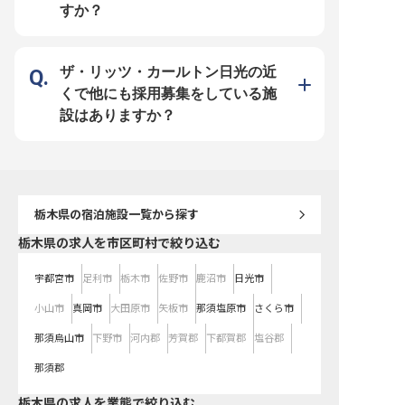
ではホテルやマンション、飲食と幅
定企業ならでは！サポート体制抜群
した経営基盤があるため
すか？
広く事業を展開している「リブマッ
＞ 1998年に不動産仲介から始め、
心してキャリアを築けま
クスグループ」。安定基盤をもつ当
今ではホテルやマンション、飲食と
日は業界屈指の120日、
社ならではの好待遇をご用意してい
幅広く事業を展開している「リブマ
会社負担（水道・光熱費
ます。社員寮は2万円控除（水道・
ックスグループ」。安定基盤をもつ
担）！月給25万円以上ス
光熱費のみ自己負担）！過度な残業
当社ならではの好待遇をご用意して
加え昇給・賞与あり、が
を抑制する体制も力を入れているた
います。社員寮は2万円控除（水
っかりと評価します。資
ザ・リッツ・カールトン日光の近
め、心にゆとりを持って料理と向き
道・光熱費のみ自己負担）！過度な
制度など福利厚生も充実
合うことができます。幅広いスキル
残業を抑制する体制も力を入れてい
で、実践で幅広いスキル
くで他にも採用募集をしている施
を身に付けて、充実した昇給・昇
るため、心にゆとりを持って料理と
ながら、スキルアップ・
格・キャリアアップ制度で思う存分
向き合うことができます。幅広いス
ップを叶えてください！
設はありますか？
成長してください！
キルを身に付けて、充実した昇給・
昇格・キャリアアップ制度で思う存
分成長してください！
栃木県
の宿泊施設一覧から探す
栃木県の求人を市区町村で絞り込む
宇都宮市
足利市
栃木市
佐野市
鹿沼市
日光市
小山市
真岡市
大田原市
矢板市
那須塩原市
さくら市
那須烏山市
下野市
河内郡
芳賀郡
下都賀郡
塩谷郡
那須郡
栃木県の求人を業態で絞り込む