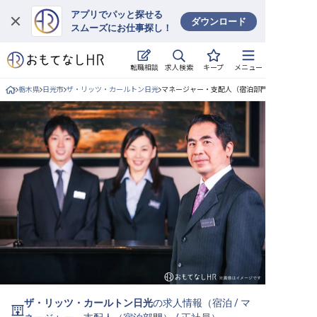
アプリでパッと探せる
ダウンロード
スムーズにお仕事探し！
ログイン
求人検索
転職相談
キープ
メニュー
求人・施設を探す
栃木県
日光市
ザ・リッツ・カールトン日光
マネージャー・支配人（宿泊部門）/正社員の求
キープした求人
就職・転職 合同説明会
おもてなしHRについて
ご利用の流れ
よくある質問
ホテル・宿泊業界情報コラム
ザ・リッツ・カールトン日光
の求人情報（
宿泊
/
マ