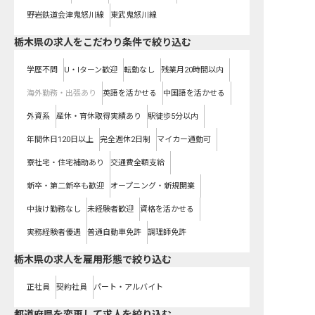
野岩鉄道会津鬼怒川線
東武鬼怒川線
栃木県の求人をこだわり条件で絞り込む
学歴不問
U・Iターン歓迎
転勤なし
残業月20時間以内
海外勤務・出張あり
英語を活かせる
中国語を活かせる
外資系
産休・育休取得実績あり
駅徒歩5分以内
年間休日120日以上
完全週休2日制
マイカー通勤可
寮社宅・住宅補助あり
交通費全額支給
新卒・第二新卒も歓迎
オープニング・新規開業
中抜け勤務なし
未経験者歓迎
資格を活かせる
実務経験者優遇
普通自動車免許
調理師免許
栃木県の求人を雇用形態で絞り込む
正社員
契約社員
パート・アルバイト
都道府県を変更して求人を絞り込む