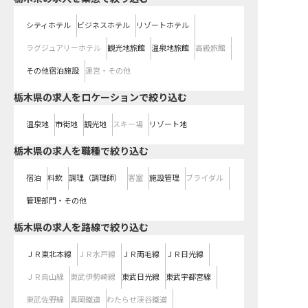
シティホテル
ビジネスホテル
リゾートホテル
ラグジュアリーホテル
観光地旅館
温泉地旅館
高級旅館
その他宿泊施設
運営・その他
栃木県の求人をロケーションで絞り込む
温泉地
市街地
観光地
スキー場
リゾート地
栃木県の求人を職種で絞り込む
宿泊
料飲
調理（調理師）
客室
施設管理
ブライダル
管理部門・その他
栃木県
の求人を路線で絞り込む
ＪＲ東北本線
ＪＲ水戸線
ＪＲ両毛線
ＪＲ日光線
ＪＲ烏山線
東武伊勢崎線
東武日光線
東武宇都宮線
東武佐野線
真岡鐵道
わたらせ渓谷鐵道