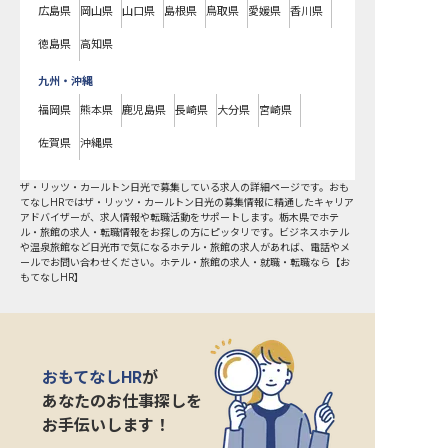
広島県
岡山県
山口県
島根県
鳥取県
愛媛県
香川県
徳島県
高知県
九州・沖縄
福岡県
熊本県
鹿児島県
長崎県
大分県
宮崎県
佐賀県
沖縄県
ザ・リッツ・カールトン日光で募集している求人の詳細ページです。おも
てなしHRではザ・リッツ・カールトン日光の募集情報に精通したキャリア
アドバイザーが、求人情報や転職活動をサポートします。栃木県でホテ
ル・旅館の求人・転職情報をお探しの方にピッタリです。ビジネスホテル
や温泉旅館など
日光市
で気になるホテル・旅館の求人があれば、電話やメ
ールでお問い合わせください。ホテル・旅館の求人・就職・転職なら【お
もてなしHR】
おもてなしHR
が
あなたのお仕事探しを
お手伝いします！