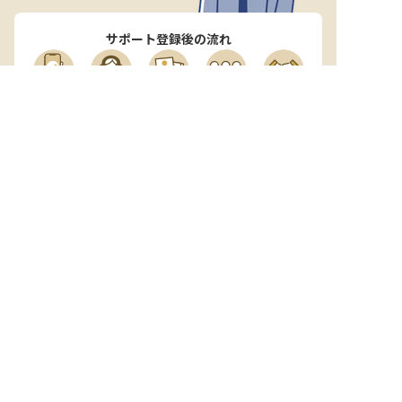
サポート登録後の流れ
サポート

電話で

マッチする

企業と

内定

登録
ヒアリング
求人をご紹介
面接
入社
宿泊業界専任のキャリアアドバイザーがあなたの転
職活動を徹底サポート!
納得できる転職先をご提案いたします。
サポートに申込む
無料
おもてなしHRについて
ご利用の流れ