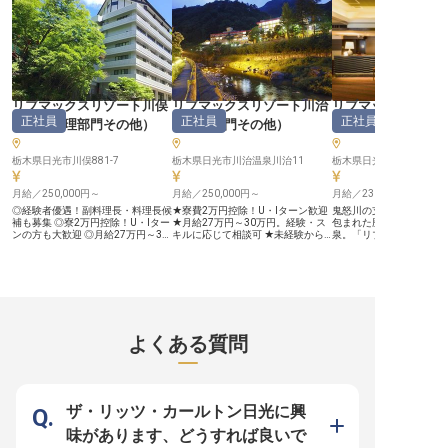
あなたの細やかな気配り
お客様の心に深く響くこ
う。 経験を活かし、お客
を創造する喜びを共に分
せんか。 ーー【キャリアを育む温
かい職場環境】 私たちは
タッフが安心して長く活
境づくりに力を入れていま
身寮を完備しており、月10
リブマックスリゾート川俣
リブマックスリゾート川治
リブマックスリゾ
という費用で新生活をス
正社員
正社員
正社員
温泉
（
調理部門その他
）
（
調理部門その他
）
（
フロント
るため、遠方からの転職
す。 総合職・管理者候補
フロント、キャディーマ
栃木県日光市川俣881-7
栃木県日光市川治温泉川治11
ストランホール、ホテル
栃木県日光市川治温泉川治
業務と管理に携わり、キ
プを目指せます。 あなた
月給／250,000円～
月給／250,000円～
月給／230,000円～
応援し、共に未来を築い
とを楽しみにしています。 
◎経験者優遇！副料理長・料理長候
★寮費2万円控除！U・Iターン歓迎
鬼怒川の支流、男鹿川の
年03月26日時点の情報で
補も募集 ◎寮2万円控除！U・Iター
★月給27万円～30万円。経験・ス
包まれた歴史ある湯の里
ンの方も大歓迎 ◎月給27万円～30
キルに応じて相談可 ★未経験から
泉。「リブマックスリゾ
万円。経験・スキルに応じてご相談
経験者まで歓迎！料理長候補へのキ
は、現代的なリゾートの
可 ◎まかないあり！マイカー通勤
ャリアパスあり ★まかないあり！
温泉地ならではの風情が
OK ■栃木県日光市・奥鬼怒の秘湯
マイカー通勤OK ＜鬼怒川の支流・
やしの宿です。私たちが
地に佇む「リブマックスリゾート
男鹿川のせせらぎに包まれた湯の里
いるのは、お客様一人ひ
川俣温泉」。 鬼怒川源流の渓谷美
「リブマックスリゾート 川治」＞
寄り添い、記憶に残るひ
に包まれた静かな温泉地で、ホテル
歴史ある川治温泉に佇むリゾートホ
出することです。 渓谷の静寂に包
内レストランの調理スタッフを募集
テルの館内レストランで、調理スタ
まれながら、一生モノの
します。日光の山の幸・川の幸を活
ッフを募集します。日光の奥座敷な
を身につけ、プロフェッ
よくある質問
かした料理を、ご宿泊のお客様にご
らではの食材と、現代的なリゾート
して新たな一歩を踏み出
提供する仕事です。調理補助からス
の快適さが調和した空間で、お客様
か？ ＜スタートしやすい環境をご
タートし、副料理長・料理長候補ま
の特別なひとときを演出する料理を
用意！＞ ■社員寮無料で
でステップアップできるキャリアパ
作り上げる仕事です。調理補助から
費を削減！ □年間休日12
ス。経験豊富な方は、ご経験に応じ
スタートし、ステップアップに応じ
みはしっかりリフレッシュ
てポジション・待遇を柔軟にご相談
て副料理長・料理長候補までキャリ
も安心！他業種からのス
ザ・リッツ・カールトン日光に興
可能です。 ■安定企業ならでは！働
アパスが広がります。経験豊富な方
数活躍中 □月給25万円
きやすさを追求したサポート体制
は、ご経験に応じてポジション・待
定 ＜好待遇でモチベーションアッ
味があります、どうすれば良いで
1998年に不動産仲介から始め、今
遇を柔軟にご相談可能です。 ＜安
プ＞ リブマックスグルー