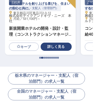
正社員
正社員
新しいホテルを創り上げる喜びを、住まい
「雅叙園」がヒル
の安心と共に。
マネージャー・支配人（管理部門）
するコンシェルジュ
マネージャー・支
東京都品川区東品川2-3-12
東京都目黒区下目
株式会社テイクアンドギヴ・ニーズ 本
雅叙園東京 LX
月給／531,100円～
月給／400,00
社
ルトングループ
新規開業ホテルの開発・設計・監
コンシェルジュ
理（コンストラクションマネージ
給40万円～／
ャー）
ルトンLXR東
詳しく見る
キープ
栃木県のマネージャー・支配人（宿
泊部門）の求人一覧
全国のマネージャー・支配人（宿
泊部門）の求人一覧