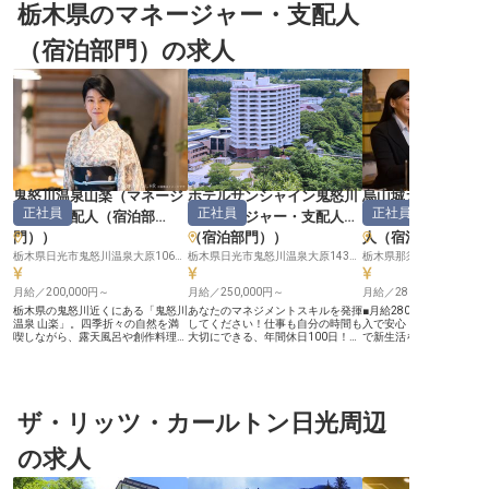
栃木県のマネージャー・支配人
（宿泊部門）の求人
鬼怒川温泉山楽
（
マネージ
ホテルサンシャイン鬼怒川
烏山城カントリー
正社員
正社員
正社員
ャー・支配人（宿泊部
（
マネージャー・支配人
テル
（
マネージャ
門）
）
（宿泊部門）
）
人（宿泊部門）
栃木県日光市鬼怒川温泉大原1060‐399
栃木県日光市鬼怒川温泉大原1437-1
栃木県那須烏山市大桶240
月給／200,000円～
月給／250,000円～
月給／280,000円～
栃木県の鬼怒川近くにある「鬼怒川
あなたのマネジメントスキルを発揮
■月給280,000円から、
温泉 山楽」。四季折々の自然を満
してください！仕事も自分の時間も
入で安心 ■単身寮完備、月1
喫しながら、露天風呂や創作料理を
大切にできる、年間休日100日！昇
で新生活をサポート ■ゴ
楽しめる旅館のロビーで、お客様を
給と賞与には、あなたの頑張りがし
経験を活かし、総合職・
笑顔でお迎えし、チェックインなど
っかり反映される職場です。雄大な
へ ■賞与年2回、昇給あ
の手続きをするフロントスタッフを
山々を望む露天風呂と趣のある客室
が評価される環境 ーー【お客様に
募集！未経験から仕事を覚えて、管
が自慢のサンシャイン鬼怒川。赤ち
寄り添うおもてなしの舞台
理職候補として働いているスタッフ
ゃんから宿泊できる客室を備え、お
設では、お客様一人ひと
もいます。賞与は年2回あり、自分
ザ・リッツ・カールトン日光周辺
子さまから大人まで誰もが楽しめる
るおもてなしを提供する
の仕事をきちんと評価してもらえる
サービスを追求しています。地上
にしています。 ゴルフ場
環境です。年間休日は105日あるの
14階、117室の客室を備えた大型温
トからキャディー、レス
の求人
でしっかり休みを取ることができま
泉旅館で経験を積みませんか？※こ
テルまで、多岐にわたる
す。※この求人は2021年5月28日の
の求人は2022年6月10日時点の情
て、お客様の特別な一日
情報です
報です
い出にするお手伝いをし