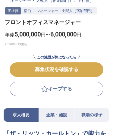
ネージャー・支配人（宿泊部門）
/
正社員
）
転職サポートに申し込む
無料
正社員
宿泊
マネージャー・支配人（宿泊部門）
フロントオフィスマネージャー
採用をお考えの企業様へ
5,000,000
6,000,000
年俸
円〜
円
この施設が気になったら
募集状況を確認する
キープする
求人概要
企業・施設
職場の様子
「ザ・リッツ・カールトン」で能力を