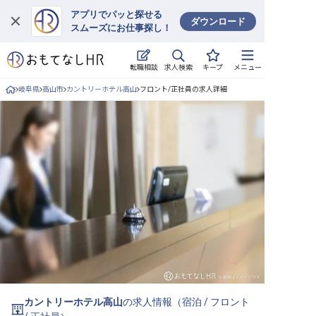
アプリでパッと探せる
ダウンロード
スムーズにお仕事探し！
ログイン
求人検索
転職相談
キープ
メニュー
求人・施設を探す
岐阜県
高山市
カントリーホテル高山
フロント/正社員の求人詳細
キープした求人
就職・転職 合同説明会
おもてなしHRについて
ご利用の流れ
よくある質問
ホテル・宿泊業界情報コラム
カントリーホテル高山
の求人情報（
宿泊
/
フロント