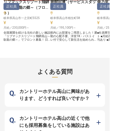
リブマックスリゾート飛騨
旅館田邊
（
サービススタッ
倭乃里
（
食と幅広く事業を展開している「株
用のもと、月給208,800円からのス
しっかりサポート！ チェ
正社員
正社員
正社員
式会社リブマックス」。安定基盤を
タートで、安心してキャリアを築け
ン・アウト対応から始ま
高山～臥龍の郷～
（
フロン
フ
）
フ
）
もつ当社ならではの好待遇をご用意
ます。 単身寮を完備しており、遠
きたら予約管理や旅行代
ト
）
しています。社員寮はなんと全額会
方からのご応募や新生活を始める方
衝など、幅広いスキルが
社負担（水道・光熱費のみ自己負
も安心して移住し、仕事に集中でき
す！ 日勤・夜勤の交代シ
岐阜県高山市一之宮町5525
岐阜県高山市相生町58
岐阜県高山市一之宮町168
担）！年間休日は業界屈指の120日
る環境です。 年間休日110日とプラ
で、ライフスタイルに合
のため、自分の時間を確保しつつ無
イベートの時間も大切にでき、心身
方が可能です。住宅手当
理のない働き方を実現できます。幅
月給／230,000円～
ともに充実した毎日を送ることが可
月給／195,100円～
など福利厚生も充実！ 永
月給／250,000円～
広いスキルを身に付けて、充実した
能です。 社会保険完備、通勤手
彰制度もあり、長く安心
全国展開を続ける当社の新しい施設
館内にお部屋をご用意しました！通
■社員寮完備で新生活も
昇給・昇格・キャリアアップ制度で
当、家族手当など福利厚生も充実し
環境です。ホテリエとし
「リブマックスリゾート飛騨高山～
勤の心配不要、洋室1K・バストイ
ト ■月給250,000円か
思う存分成長してください！
ており、長く腰を据えて働きたい方
アを、飛騨高山の地で築
臥龍の郷～」でフロント募集！ 日
レ付で安心して新生活を始められま
与あり ■高山駅からの送
に最適な職場です。 ※2026年03月
んか？ ※2025年09月0
本二百名山の一つ、「位山」の麓に
す。お任せするのは旅館業務全般。
快適 ■お客様の笑顔を育
26日時点の情報です
報です
佇み、落ち着きをイメージした客室
あなたのきめ細かなホスピタリティ
しの仕事 ーー【心温まるおもてな
やレストラン。自慢の温泉は広々と
ーで、感動を生むサービスを提供し
しで、お客様の旅を彩る】
した大浴場を始め、自然に囲まれた
ませんか。これまで宿泊業界での勤
にとって忘れられない特
桧風呂や岩風呂など種類豊富で、ゆ
務経験がある方は優遇いたします！
提供するため、私たちは
っくりと時間が流れる中、位山から
旅館田邊はJR高山駅から徒歩約5
めておもてなしをしてい
湧き出る鉱泉を満喫できます。ジャ
分、飛騨の小京都と言われる高山
からお見送りまで、細や
グジーやサウナもあり、満足度の高
で、観光のアクセス良好な場所に位
と温かい笑顔で、お客様
よくある質問
い癒し時間をお届けしています。
置する、創業七十余年の老舗旅館で
に寄り添うことが私たち
◆安定企業のリブマックスグルー
す。※この求人は2022年2月22日時
す。自然豊かな環境の中
プ！ ◇寮費無料！定期的な出費を
点の情報です
伝統と文化を感じていた
削減 ◆未経験OK。他業種からのス
で、お客様の心に残る思
タッフも多数 ◇年休120日でプラ
サポートしませんか。あ
イベートも充実 ――安定企業なら
いおもてなしが、お客様
カントリーホテル高山に興味があ
では！働きやすさを追求したサポー
一層輝かせます。 ーー【安心の環
ト体制 1998年に不動産仲介から始
境で成長し、キャリアを築
ります、どうすれば良いですか？
め、今ではホテルやマンション、飲
施設では、社員一人ひと
食と幅広く事業を展開している「株
て長く働ける環境を大切
式会社リブマックス」。安定基盤を
す。社員寮を完備してお
もつ当社ならではの好待遇をご用意
らのご応募も歓迎いたし
しています。社員寮はなんと全額会
の業務を通じて、お客様
社負担（水道・光熱費のみ自己負
や仲間との協力から多く
カントリーホテル高山の近くで他
担）！年間休日は業界屈指の120日
られるでしょう。経験豊
のため、自分の時間を確保しつつ無
タッフが丁寧にサポート
にも採用募集をしている施設はあ
理のない働き方を実現できます。幅
で、未経験の方もご安心
広いスキルを身に付けて、充実した
将来を見据えたキャリア