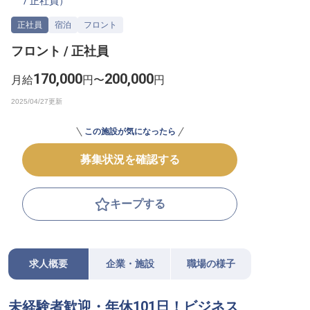
/
正社員
）
転職サポートに申し込む
無料
正社員
宿泊
フロント
フロント / 正社員
採用をお考えの企業様へ
170,000
200,000
月給
円〜
円
この施設が気になったら
募集状況を確認する
キープする
求人概要
企業・施設
職場の様子
未経験者歓迎・年休101日！ビジネス