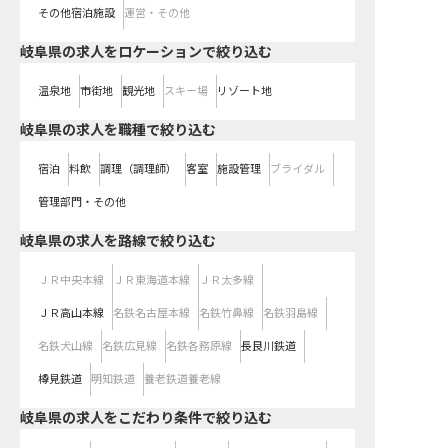
その他宿泊施設
運営・その他
岐阜県の求人をロケーションで絞り込む
温泉地
市街地
観光地
スキー場
リゾート地
岐阜県の求人を職種で絞り込む
宿泊
料飲
調理（調理師）
客室
施設管理
ブライダル
管理部門・その他
岐阜県
の求人を路線で絞り込む
ＪＲ中央本線
ＪＲ東海道本線
ＪＲ太多線
ＪＲ高山本線
名鉄名古屋本線
名鉄竹鼻線
名鉄羽島線
名鉄犬山線
名鉄広見線
名鉄各務原線
長良川鉄道
樽見鉄道
明知鉄道
養老鉄道養老線
岐阜県の求人をこだわり条件で絞り込む