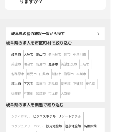
りますか？
昇給・昇格・キャリアアップ制度で
援し、あなたの成長を全
思う存分成長してください！
す。 ※2025年12月19
です
岐阜県
の宿泊施設一覧から探す
岐阜県の求人を市区町村で絞り込む
岐阜市
大垣市
高山市
多治見市
関市
中津川市
美濃市
瑞浪市
羽島市
恵那市
美濃加茂市
土岐市
各務原市
可児市
山県市
瑞穂市
飛騨市
本巣市
郡上市
下呂市
海津市
羽島郡
養老郡
不破郡
安八郡
揖斐郡
本巣郡
加茂郡
可児郡
大野郡
岐阜県の求人を業態で絞り込む
シティホテル
ビジネスホテル
リゾートホテル
ラグジュアリーホテル
観光地旅館
温泉地旅館
高級旅館