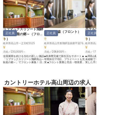
リブマックスリゾート飛騨
ホテルウィングイ
ひらゆの森
（
フロント
）
正社員
正社員
正社員
高山～臥龍の郷～
（
フロン
ショナル飛騨高山
ト
）
ト
）
岐阜県高山市一之宮町5525
岐阜県高山市奥飛騨温泉郷平湯763-1
岐阜県高山市初田町2-51
月給／230,000円～
月給／208,800円～
月給／173,000円～
全国展開を続ける当社の新しい施設
■単身寮完備で新生活をサポート ■
■JR高山駅から徒歩5分の
「リブマックスリゾート飛騨高山～
年間休日110日、プライベートも充
未経験でも安心の研修制度
臥龍の郷～」でフロント募集！ 日
実 ■フロント業務と売店・喫茶業務
実した手当で長く働ける環
本二百名山の一つ、「位山」の麓に
で活躍 ■月給208,800円から安定し
リアアップを応援する体制！ 
佇み、落ち着きをイメージした客室
た収入 ーー【奥飛騨の自然に囲ま
【飛騨高山の玄関口で、
やレストラン。自慢の温泉は広々と
れたおもてなしの舞台】 岐阜県高
もてなしを】 飛騨高山の
した大浴場を始め、自然に囲まれた
山市奥飛騨温泉郷平湯に位置する当
れる観光地に位置する当
桧風呂や岩風呂など種類豊富で、ゆ
施設は、豊かな自然と温泉の恵みに
国内外からのお客様をお
っくりと時間が流れる中、位山から
カントリーホテル高山周辺の求人
囲まれた癒しの空間を提供していま
「旅の始まりと終わり」
湧き出る鉱泉を満喫できます。ジャ
す。 お客様が心から安らぎ、笑顔
な場所です！ フロントス
グジーやサウナもあり、満足度の高
になれるよう、温かいおもてなしの
ホテルの「顔」として、
い癒し時間をお届けしています。
心で日々お客様をお迎えしていま
い出に残る滞在をサポー
◆安定企業のリブマックスグルー
す。 フロント業務では、お客様と
並みや飛騨の食文化など
プ！ ◇寮費無料！定期的な出費を
の出会いを大切にし、心地よい滞在
力をお伝えするやりがい
削減 ◆未経験OK。他業種からのス
をサポート。 売店・喫茶業務で
です。 温かな「おもてな
タッフも多数 ◇年休120日でプラ
は、旅の思い出に残る品々や、ほっ
で、お客様の旅の思い出
イベートも充実 ――安定企業なら
と一息つける時間を提供し、お客様
ひ力を貸してください！ ーー【成
では！働きやすさを追求したサポー
の旅を彩るお手伝いをしています。
長できる環境で、ホテリ
ト体制 1998年に不動産仲介から始
ーー【安心して長く働ける環境とキ
第一歩を】 未経験の方で
め、今ではホテルやマンション、飲
ャリア】 正社員として安定した雇
研修制度で、ホテル業務