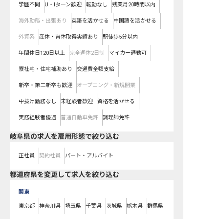
学歴不問
U・Iターン歓迎
転勤なし
残業月20時間以内
海外勤務・出張あり
英語を活かせる
中国語を活かせる
外資系
産休・育休取得実績あり
駅徒歩5分以内
年間休日120日以上
完全週休2日制
マイカー通勤可
寮社宅・住宅補助あり
交通費全額支給
新卒・第二新卒も歓迎
オープニング・新規開業
中抜け勤務なし
未経験者歓迎
資格を活かせる
実務経験者優遇
普通自動車免許
調理師免許
岐阜県の求人を雇用形態で絞り込む
正社員
契約社員
パート・アルバイト
都道府県を変更して求人を絞り込む
関東
東京都
神奈川県
埼玉県
千葉県
茨城県
栃木県
群馬県