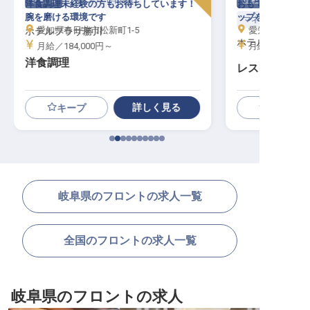
正社員
フレンチ（洋食）
正社員
洋食調理未経験の方もお待ちしています！
おもてなしのスキ
腕を磨ける環境です
ップをしませんか
マネージャー・支
愛知県春日井市松新町1-5
愛知県春日井市
ホテルプラザ勝川
ホテルプラザ勝
月給／184,000円～
月給／184,00
洋食調理
レストランス
詳しく見る
キープ
岐阜県のフロントの求人一覧
全国のフロントの求人一覧
岐阜県のフロントの求人