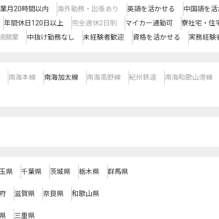
業月20時間以内
海外勤務・出張あり
英語を活かせる
中国語を活
年間休日120日以上
完全週休2日制
マイカー通勤可
寮社宅・住
規開業
中抜け勤務なし
未経験者歓迎
資格を活かせる
実務経験
南海本線
南海加太線
南海高野線
紀州鉄道
南海和歌山港線
玉県
千葉県
茨城県
栃木県
群馬県
府
滋賀県
奈良県
和歌山県
県
三重県