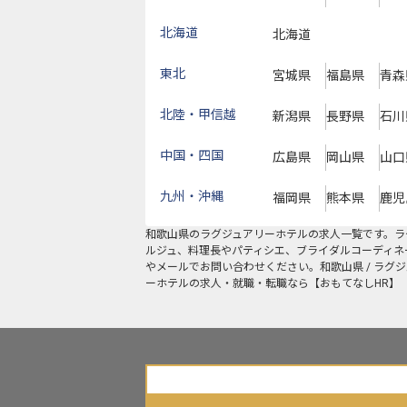
北海道
北海道
東北
宮城県
福島県
青森
北陸・甲信越
新潟県
長野県
石川
中国・四国
広島県
岡山県
山口
九州・沖縄
福岡県
熊本県
鹿児
和歌山県
の
ラグジュアリーホテル
の求人一覧です。ラ
ルジュ、料理長やパティシエ、ブライダルコーディネ
やメールでお問い合わせください。和歌山県 / ラグ
ーホテルの求人・就職・転職なら【おもてなしHR】