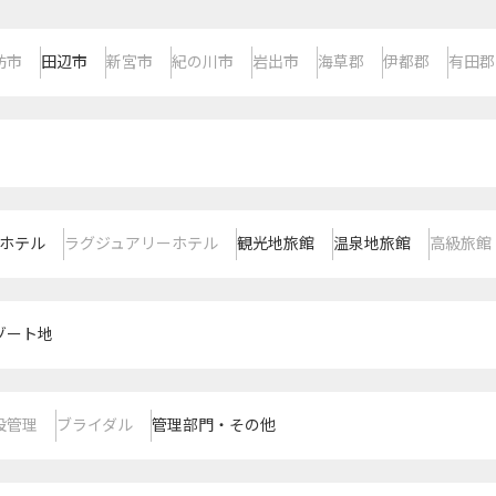
坊市
田辺市
新宮市
紀の川市
岩出市
海草郡
伊都郡
有田郡
ホテル
ラグジュアリーホテル
観光地旅館
温泉地旅館
高級旅館
ゾート地
設管理
ブライダル
管理部門・その他