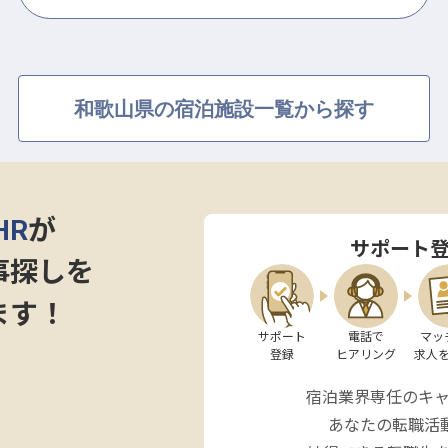
和歌山県の宿泊施設一覧から探す
HR
が
サポート
事探しを
ます！
サポート

電話で

マッ
登録
ヒアリング
求人
宿泊業界専任のキ
あなたの転職活