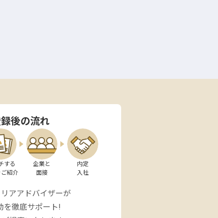
登録後の流れ
チする

企業と

内定

をご紹介
面接
入社
ャリアアドバイザーが
動を徹底サポート!