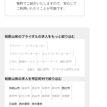
無料でご紹介いたしますので、安心して
ご利用いただくことが可能です。
和歌山県のブライダルの求人をもっと絞り込む
プランナー・コーディネーター
フラワーコーディネーター
ドレスコーディネーター
介添人
新規セールス
リーダー・チーフ（婚礼部門）
マネージャー・支配人（婚礼部門）
ブライダル部門その他
和歌山県の求人を市区町村で絞り込む
和歌山市
海南市
橋本市
有田市
御坊市
田辺市
新宮市
紀の川市
岩出市
海草郡
伊都郡
有田郡
日高郡
西牟婁郡
東牟婁郡