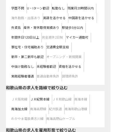
学歴不問
U・Iターン歓迎
転勤なし
残業月20時間以内
海外勤務・出張あり
英語を活かせる
中国語を活かせる
外資系
産休・育休取得実績あり
駅徒歩5分以内
年間休日120日以上
完全週休2日制
マイカー通勤可
寮社宅・住宅補助あり
交通費全額支給
新卒・第二新卒も歓迎
オープニング・新規開業
中抜け勤務なし
未経験者歓迎
資格を活かせる
実務経験者優遇
普通自動車免許
調理師免許
和歌山県
の求人を路線で絞り込む
ＪＲ阪和線
ＪＲ紀勢本線
ＪＲ和歌山線
南海本線
南海加太線
南海高野線
紀州鉄道
南海和歌山港線
わかやま電鉄貴志川線
南海高野山ケーブル
和歌山県の求人を雇用形態で絞り込む