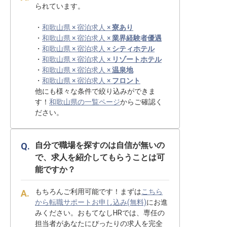
られています。
・
和歌山県 × 宿泊求人 ×
寮あり
・
和歌山県 × 宿泊求人 ×
業界経験者優遇
・
和歌山県 × 宿泊求人 ×
シティホテル
・
和歌山県 × 宿泊求人 ×
リゾートホテル
・
和歌山県 × 宿泊求人 ×
温泉地
・
和歌山県 × 宿泊求人 ×
フロント
他にも様々な条件で絞り込みができま
す！
和歌山県の一覧ページ
からご確認く
ださい。
自分で職場を探すのは自信が無いの
で、求人を紹介してもらうことは可
能ですか？
もちろんご利用可能です！まずは
こちら
から転職サポートお申し込み(無料)
にお進
みください。おもてなしHRでは、専任の
担当者があなたにぴったりの求人を完全