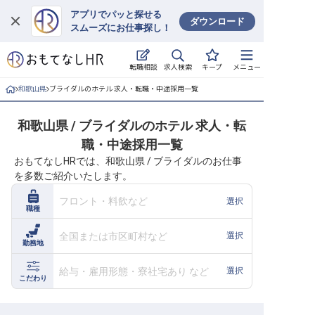
アプリでパッと探せる
ダウンロード
スムーズにお仕事探し！
ログイン
求人検索
転職相談
キープ
メニュー
求人・施設を探す
和歌山県
ブライダルのホテル 求人・転職・中途採用一覧
キープした求人
和歌山県 / ブライダルのホテル 求人・転
職・中途採用一覧
就職・転職 合同説明会
おもてなしHRでは、和歌山県 / ブライダルのお仕事
を多数ご紹介いたします。
おもてなしHRについて
フロント・料飲など
選択
職種
ご利用の流れ
全国または市区町村など
選択
勤務地
よくある質問
給与・雇用形態・寮社宅あり など
選択
ホテル・宿泊業界情報コラム
こだわり