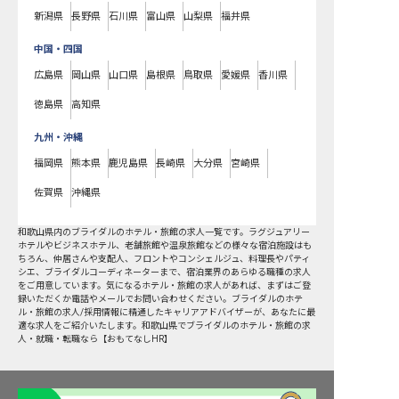
新潟県
長野県
石川県
富山県
山梨県
福井県
中国・四国
広島県
岡山県
山口県
島根県
鳥取県
愛媛県
香川県
徳島県
高知県
九州・沖縄
福岡県
熊本県
鹿児島県
長崎県
大分県
宮崎県
佐賀県
沖縄県
和歌山県
内の
ブライダル
のホテル・旅館の求人一覧です。ラグジュアリー
ホテルやビジネスホテル、老舗旅館や温泉旅館などの様々な宿泊施設はも
ちろん、仲居さんや支配人、フロントやコンシェルジュ、料理長やパティ
シエ、ブライダルコーディネーターまで、宿泊業界のあらゆる職種の求人
をご用意しています。気になるホテル・旅館の求人があれば、まずはご登
録いただくか電話やメールでお問い合わせください。ブライダルのホテ
ル・旅館の求人/採用情報に精通したキャリアアドバイザーが、あなたに最
適な求人をご紹介いたします。和歌山県でブライダルのホテル・旅館の求
人・就職・転職なら【おもてなしHR】