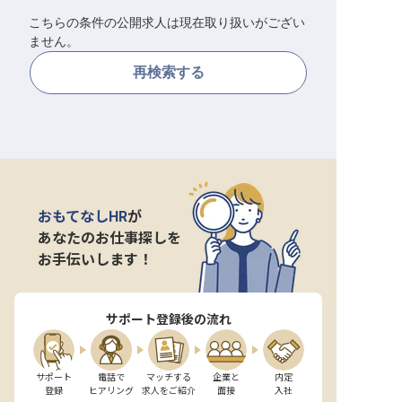
こちらの条件の公開求人は現在取り扱いがござい
転職サポートに申し込む
無料
ません。
再検索する
採用をお考えの企業様へ
おもてなしHR
が
あなたのお仕事探しを
お手伝いします！
サポート登録後の流れ
サポート

電話で

マッチする

企業と

内定

登録
ヒアリング
求人をご紹介
面接
入社