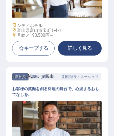
レストラン接客スタッフ
施設業態
シティホテル
勤務地
富山県富山市宝町1-4-1
給与
月給／193,500円～
キープする
詳しく見る
ホテルJALシティ富山
正社員
調理（調理師）
副料理長・スーシェフ
お客様の笑顔を創る料理の舞台で、心温まるおも
てなしを。