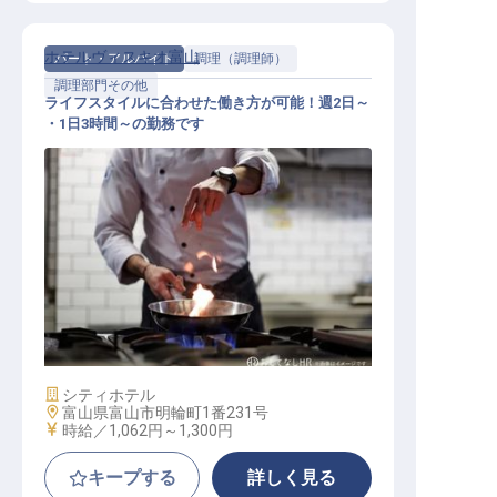
ホテルヴィスキオ富山
パート・アルバイト
調理（調理師）
調理部門その他
ライフスタイルに合わせた働き方が可能！週2日～
・1日3時間～の勤務です
調理職
施設業態
シティホテル
勤務地
富山県富山市明輪町1番231号
給与
時給／1,062円～
1,300円
キープする
詳しく見る