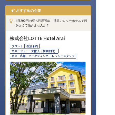
おすすめの企業
1日200円の寮も利用可能。世界のロッテホテルで腰
を据えて働きませんか？
株式会社LOTTE Hotel Arai
フロント
宿泊予約
マネージャー・支配人（料飲部門）
企画・広報・マーケティング
レジャースタッフ