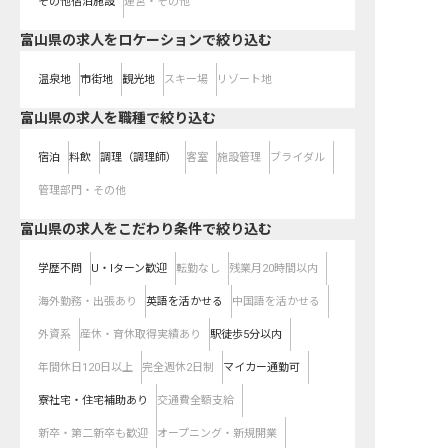
その他宿泊施設
運営・その他
富山県の求人をロケーションで絞り込む
温泉地
市街地
観光地
スキー場
リゾート地
富山県の求人を職種で絞り込む
宿泊
料飲
調理（調理師）
客室
施設管理
ブライダル
管理部門・その他
富山県の求人をこだわり条件で絞り込む
学歴不問
U・Iターン歓迎
転勤なし
残業月20時間以内
海外勤務・出張あり
英語を活かせる
中国語を活かせる
外資系
産休・育休取得実績あり
駅徒歩5分以内
年間休日120日以上
完全週休2日制
マイカー通勤可
寮社宅・住宅補助あり
交通費全額支給
新卒・第二新卒も歓迎
オープニング・新規開業