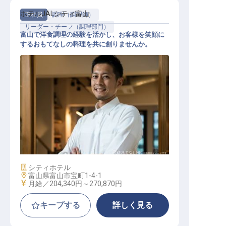
ホテルJALシティ富山
正社員
調理（調理師）
リーダー・チーフ（調理部門）
富山で洋食調理の経験を活かし、お客様を笑顔に
するおもてなしの料理を共に創りませんか。
洋食調理リーダー候補
施設業態
シティホテル
勤務地
富山県富山市宝町1-4-1
給与
月給／204,340円～
270,870円
キープする
詳しく見る