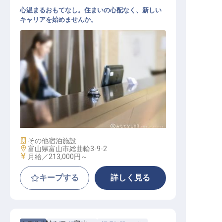
心温まるおもてなし。住まいの心配なく、新しい
キャリアを始めませんか。
フロント
施設業態
その他宿泊施設
勤務地
富山県富山市総曲輪3-9-2
給与
月給／213,000円～
キープする
詳しく見る