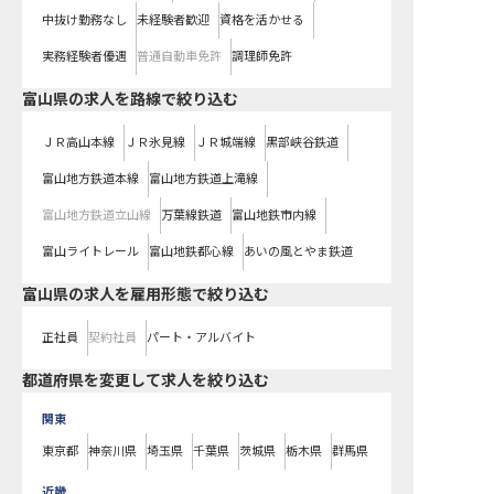
中抜け勤務なし
未経験者歓迎
資格を活かせる
実務経験者優遇
普通自動車免許
調理師免許
富山県
の求人を路線で絞り込む
ＪＲ高山本線
ＪＲ氷見線
ＪＲ城端線
黒部峡谷鉄道
富山地方鉄道本線
富山地方鉄道上滝線
富山地方鉄道立山線
万葉線鉄道
富山地鉄市内線
富山ライトレール
富山地鉄都心線
あいの風とやま鉄道
富山県の求人を雇用形態で絞り込む
正社員
契約社員
パート・アルバイト
都道府県を変更して求人を絞り込む
関東
東京都
神奈川県
埼玉県
千葉県
茨城県
栃木県
群馬県
近畿