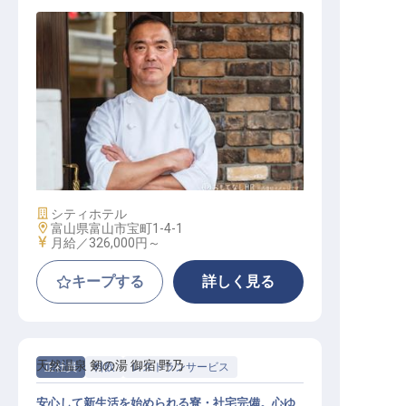
レストラン副料理長候補
施設業態
シティホテル
勤務地
富山県富山市宝町1-4-1
給与
月給／326,000円～
キープする
詳しく見る
天然温泉 剱の湯 御宿 野乃
正社員
料飲
レストランサービス
安心して新生活を始められる寮・社宅完備。心ゆ