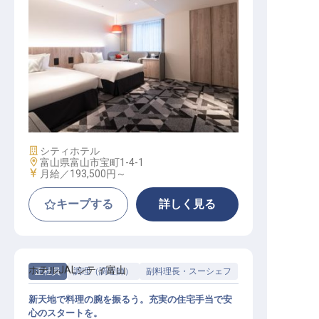
宿泊予約業務スタッフ
施設業態
シティホテル
勤務地
富山県富山市宝町1-4-1
給与
月給／193,500円～
キープする
詳しく見る
ホテルJALシティ富山
正社員
調理（調理師）
副料理長・スーシェフ
新天地で料理の腕を振るう。充実の住宅手当で安
心のスタートを。