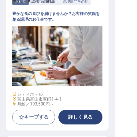
ホテルJALシティ富山
正社員
調理（調理師）
調理部門その他
豊かな食の喜びを届けませんか？お客様の笑顔を
創る調理のお仕事です。
【正社員】調理スタッフ
施設業態
シティホテル
勤務地
富山県富山市宝町1-4-1
給与
月給／193,500円～
キープする
詳しく見る