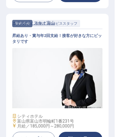
ホテルヴィスキオ富山
契約社員
宿泊
サービススタッフ
昇給あり・賞与年2回支給！接客が好きな方にピッ
タリです
ホテルサービス職
施設業態
シティホテル
勤務地
富山県富山市明輪町1番231号
給与
月給／185,000円～
280,000円