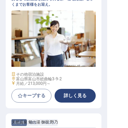
くまでお客様をお迎え。
レストランサービス
施設業態
その他宿泊施設
勤務地
富山県富山市総曲輪3-9-2
給与
月給／213,000円～
キープする
詳しく見る
天然温泉 剱の湯 御宿 野乃
正社員
宿泊
フロント