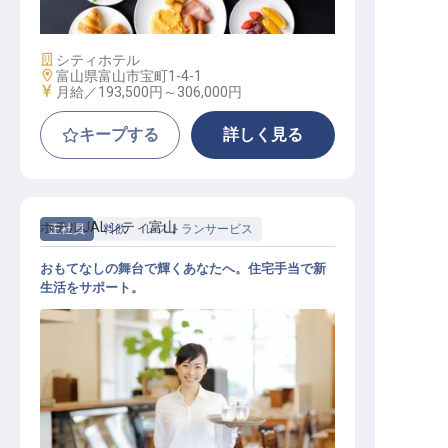
施設業態
シティホテル
勤務地
富山県富山市宝町1-4-1
給与
月給／193,500円～
306,000円
キープする
詳しく見る
ホテルJALシティ富山
正社員
料飲
レストランサービス
おもてなしの舞台で輝くあなたへ。住宅手当で新
生活をサポート。