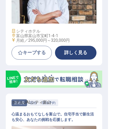
レストラン副料理長
施設業態
シティホテル
勤務地
富山県富山市宝町1-4-1
給与
月給／295,000円～
320,000円
キープする
詳しく見る
ホテルJALシティ富山
正社員
宿泊
宿泊予約
心温まるおもてなしを富山で。住宅手当で新生活
も安心、あなたの挑戦を応援します。