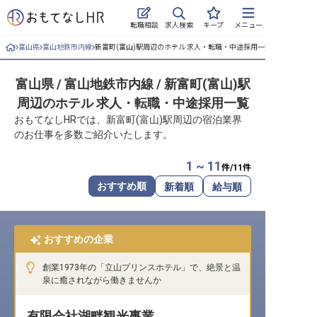
求人検索
転職相談
キープ
メニュー
富山県
富山地鉄市内線
新富町(富山)駅周辺のホテル 求人・転職・中途採用一覧
ログイン
富山県 / 富山地鉄市内線 / 新富町(富山)駅
求人・施設を探す
周辺のホテル 求人・転職・中途採用一覧
キープした求人
おもてなしHRでは、新富町(富山)駅周辺の宿泊業界
のお仕事を多数ご紹介いたします。
就職・転職 合同説明会
1 ~ 11
件/
11
件
おもてなしHRについて
おすすめ順
新着順
給与順
ご利用の流れ
おすすめの企業
よくある質問
創業1973年の「立山プリンスホテル」で、絶景と温
ホテル・宿泊業界情報コラム
泉に癒されながら働きませんか
有限会社湖畔観光事業