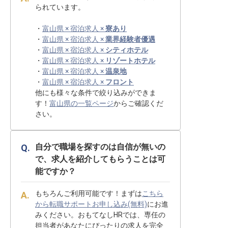
られています。
・
富山県 × 宿泊求人 ×
寮あり
・
富山県 × 宿泊求人 ×
業界経験者優遇
・
富山県 × 宿泊求人 ×
シティホテル
・
富山県 × 宿泊求人 ×
リゾートホテル
・
富山県 × 宿泊求人 ×
温泉地
・
富山県 × 宿泊求人 ×
フロント
他にも様々な条件で絞り込みができま
す！
富山県の一覧ページ
からご確認くだ
さい。
自分で職場を探すのは自信が無いの
で、求人を紹介してもらうことは可
能ですか？
もちろんご利用可能です！まずは
こちら
から転職サポートお申し込み(無料)
にお進
みください。おもてなしHRでは、専任の
担当者があなたにぴったりの求人を完全