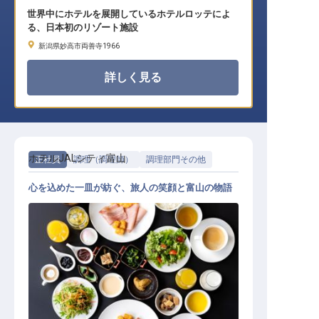
世界中にホテルを展開しているホテルロッテによ
る、日本初のリゾート施設
新潟県妙高市両善寺1966
詳しく見る
ホテルJALシティ富山
正社員
調理（調理師）
調理部門その他
心を込めた一皿が紡ぐ、旅人の笑顔と富山の物語
レストラン一般スタッフ