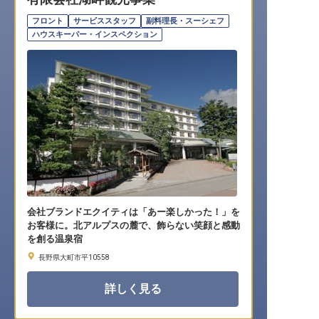
転職サポートに申し込む
無料
フロント
サービススタッフ
副料理長・スーシェフ
ハウスキーパー・インスペクション
採用をお考えの企業様へ
会社ブランドエクイティは「あー楽しかった！」を
お客様に。北アルプスの麓で、飾らない笑顔と感動
を創る温泉宿
長野県大町市平10558
詳しく見る