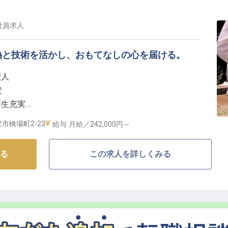
、飲食への関心を活かす】
加え、マネジメント経験を積みたい方に向いているポジ
社員
求人
をお持ちの方であれば、その関心を接客に活かしていた
熱と技術を活かし、おもてなしの心を届ける。
理人
定
厚生充実
料で利用可能
も安心
ットホテルに無料で宿泊できる制度あり
市橋場町2-23
給与
月給／242,000円～
なしの舞台】
る
この求人を詳しくみる
の伝統を守り、お客様に感動をお届けする和食料理人を
き物、揚げ物、煮物まで、幅広い調理技術を習得できる
い方、後輩指導にも携わり、料理人としてのスキルをさ