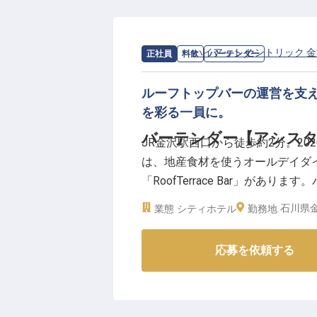
【金沢の魅力を伝える舞台】
館内には金沢ゆかりのアーティス
求人情報：
ハイアット セントリック 
正社員
料飲
バーテンダー
イダイニングやルーフトップバー
という土地の魅力をお客様に伝え
ルーフトップバーの運営を支
を彩る一員に。
【働く環境のポイント】
バーテンダー【アシス
JR金沢駅西口から徒歩約2分。20
・時間外勤務はほぼ発生しない想
は、地産食材を使うオールデイダイニン
・引っ越し補助10万円
「RoofTerrace Bar」が
「RoofTerrace Bar」の
※2026年07月09日時点の情報です
石川県金
業態
シティホテル
勤務地
【バーの運営を、マネジメントの
応募を依頼する
カウンターでの接客・提供にとど
補佐し、スタッフのマネジメントや
ジ」での接客業務も担い、料飲部