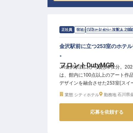
求人情報：
ハイアット セントリック 
正社員
宿泊
マネージャー・支配人（宿
金沢駅前に立つ253室のホテ
。
フロントDutyMGR
JR金沢駅西口から徒歩約2分。20
は、館内に100点以上のアート作
デザインを融合させた253室(スイ
石川県金
業態
シティホテル
勤務地
【フロントの最前線に立ち、チー
フロントDutyMGRは、チェッ
応募を依頼する
ントスタッフの勤務管理や指導、
担うポジションです。ビジネス英
いただきます。