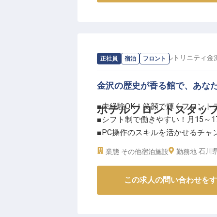
支配人候補として、売上・人員・
をお任せします。
予約の価格調整や旅行会社へのセ
に貢献してください。
あなたのホスピタリティ精神が、
求人情報：
ホテルリソルトリニティ金
正社員
宿泊
フロント
ーー【成長を支える充実した環境
金沢の歴史が香る館で、あな
私たちは、働く皆様が安心して長
■未経験OK！笑顔で輝くフロント
ホテルフロントスタッ
借上社宅制度をはじめ、社会保険
■シフト制で働きやすい！月15～1
特に、語学や自己啓発などホスピ
■PC操作のスキルを活かせるチャ
奨励制度は、あなたのキャリアア
■国際色豊かな環境で語学力も活
フロント経験を活かし、リーダー
石川県
業態
その他宿泊施設
勤務地
お待ちしております。
ーー【金沢の玄関口で紡ぐ、心温
この求人の問い合わせをす
金沢駅から徒歩圏内の好立地に佇
て、観光やビジネスで訪れるお客
力を伝えながら、お客様の大切な