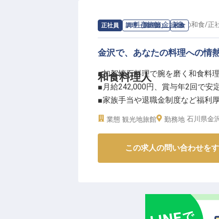
【マネジメント経験を積みながら
バーテンダーとしての実務経験に
求人情報：
料亭旅館 金城樓
の
和食
/
正
正社員
調理（調理師）
和食
ションです。お酒への興味・知識
だけます。
金沢で、あなたの料理への情
■加賀懐石料理で腕を磨く和食料
和食料理人
【働く環境のポイント】
■月給242,000円、賞与年2回で安
・従業員食堂での昼食が無料
■家族手当や退職金制度など福利
・ホテル内フィットネスジムを無
■まかない食事付きで日々の食費
・3か月勤務後、国内外のハイア
石川県金沢
業態
観光地旅館
勤務地
ーー【金沢の伝統を継ぐ、おもて
※2026年07月09日時点の情報です
この求人の問い合わせをす
金沢の美しい地で、加賀懐石料理
募集しています。
野菜や魚の下処理から、前菜、焼
環境です。
経験に応じて、盛り付けや器の扱
らに高めていただけます。