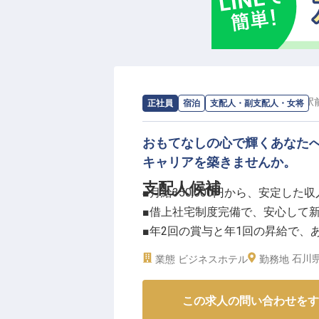
お客様の心に残る一皿を共に創り
ーー【安心して長く働ける、充実
月給242,000円に加え、年2回
社会保険完備はもちろん、配偶者
求人情報：
スマイルホテル金沢西口駅
正社員
宿泊
支配人・副支配人・女将
勤続3年以上で退職金制度も適用
従業員用駐車場や通勤手当、まか
おもてなしの心で輝くあなた
も充実。
キャリアを築きませんか。
育児休業取得実績もあり、ライフ
支配人候補
境です。
■月給350,000円から、安定し
※2026年04月13日時点の情報です
■借上社宅制度完備で、安心して
■年2回の賞与と年1回の昇給で、
■資格取得奨励制度で、スキルア
石川県
業態
ビジネスホテル
勤務地
ーー【お客様に寄り添うおもてな
この求人の問い合わせをす
当施設では、お客様一人ひとりに