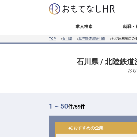
就職・
求人検索
TOP
石川県
北陸鉄道浅野川線
七ツ屋駅周辺の
石川県 / 北陸鉄
おも
1 ~ 50
件/
59
件
おすすめの企業