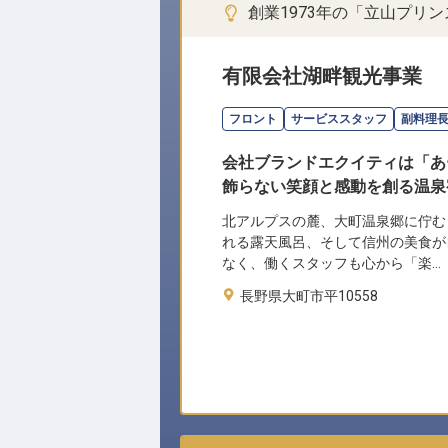
創業1973年の「立山プリ
有限会社湖畔観光事業
フロント
サービススタッフ
副料理
会社ブランドエクイティは「あ
飾らない笑顔と感動を創る温泉
北アルプスの麓、大町温泉郷に佇む
れる露天風呂、そして信州の美食が
なく、働くスタッフも心から「楽…
長野県大町市平10558