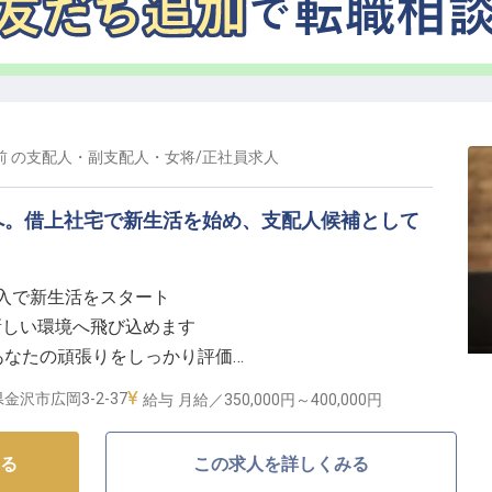
上げましょう。
のサポート体制】
の賞与で日々の頑張りをしっかり評価いたします。
やお子様がいらっしゃる方には家族手当を支給。
前
の
支配人・副支配人・女将
/
正社員
求人
され、将来設計も安心です。
ない食事付きなど、日々の生活をサポートする福利厚生
へ。借上社宅で新生活を始め、支配人候補として
ステージの変化にも寄り添い、長くご活躍いただける環
た収入で新生活をスタート
新しい環境へ飛び込めます
あなたの頑張りをしっかり評価
ップを会社が全面的にサポート
金沢市広岡3-2-37
給与
月給／350,000円～
400,000円
しの舞台】
る
この求人を詳しくみる
心温まる時間を提供することを大切にしています。