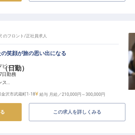
施設管理から経理業務、本社報告まで多岐にわたる業務
ールス業務を通じて、お客様の満足度向上と施設の発展
お客様の笑顔と施設の未来を創ります。
沢
の
フロント
/
正社員
求人
とキャリアパス】
たの笑顔が旅の思い出になる
く活躍できる環境づくりに力を入れています。
デビュー
フ（日勤）
完備、従業員割引制度など、福利厚生も充実。
7日勤務
タリティ産業に関連する資格取得費用を会社が負担する
ンス
ップを力強く後押しします。
かせます！
シップを発揮したい方、新しい挑戦を求める方を心より
金沢市武蔵町1-18
給与
月給／210,000円～
300,000円
まるおもてなし】
る
この求人を詳しくみる
む「ホテルリソルトリニティ金沢」。北陸の玄関口とし
様を笑顔でお迎えします。歴史と文化が息づく金沢の魅
時間をサポート。チェックインの際の温かな挨拶から、