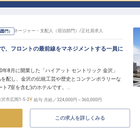
金沢
の
マネージャー・支配人（宿泊部門）
/
正社員
求人
泊部門）
ルで、フロントの最前線をマネジメントする一員に
20年8月に開業した「ハイアット セントリック 金沢」
品を配し、金沢の伝統工芸や歴史とコンテンポラリーな
ート7室を含む)のホテルです。
沢市広岡1-5-2
給与
月給／324,000円～
360,000円
ムをまとめる】
クイン・チェックアウトなどの接客対応にとどまらず、フロ
この求人を詳しくみる
お客様からのご要望・お問い合わせへの対応まで幅広く
語を活かし、国内外から訪れるお客様との接点を担って