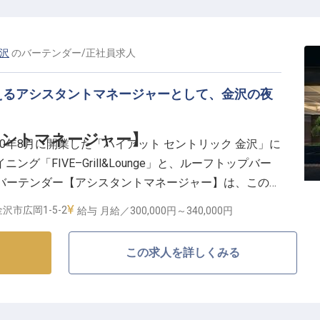
トによる作品が随所に配され、地産食材を使うオールデ
金沢
の
バーテンダー
/
正社員
求人
も備えるホテルです。フロントに立つ一員として、金沢
る役割も担います。
えるアシスタントマネージャーとして、金沢の夜
タントマネージャー】
20年8月に開業した「ハイアット セントリック 金沢」に
定です
グ「FIVE–Grill&Lounge」と、ルーフトップバー
あります。バーテンダー【アシスタントマネージャー】は、この
運営を、マネージャーのサポート役として支えるポジションです。
沢市広岡1-5-2
給与
月給／300,000円～
340,000円
視点で支える】
この求人を詳しくみる
まらず、バーの運営が効率的に進むようマネージャーを
トレーニングの提供にも関わります。「FIVEラウン
門を幅広く経験できます。