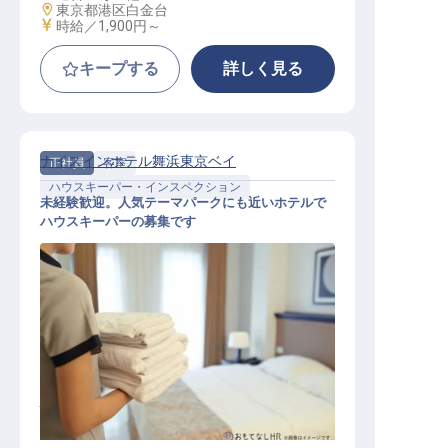
勤務地
東京都港区白金台
給与
時給／1,900円～
キープする
詳しく見る
ナイスインホテル舞浜東京ベイ
正社員
客室
ハウスキーパー・インスペクション
未経験歓迎。人気テーマパークにも近いホテルで
ハウスキーパーの募集です
ハウスキーパー