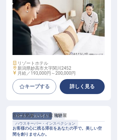
トレーラーハウスの客室清掃
施設業態
リゾートホテル
勤務地
新潟県妙高市大字関川2452
給与
月給／193,000円～
200,000円
キープする
詳しく見る
百年古民家 いろり宿 飛騨屋
パート・アルバイト
客室
ハウスキーパー・インスペクション
お客様の心に残る滞在をあなたの手で。美しい空
間を創りませんか。