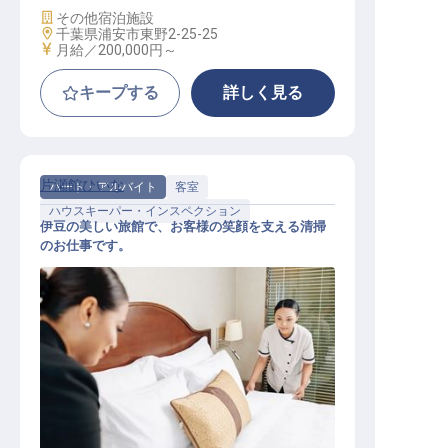
施設業態
その他宿泊施設
勤務地
千葉県浦安市東野2-25-25
給与
月給／200,000円～
キープする
詳しく見る
片瀬館ひいな
パート・アルバイト
客室
ハウスキーパー・インスペクション
伊豆の美しい旅館で、お客様の笑顔を支える清掃
のお仕事です。
清掃係