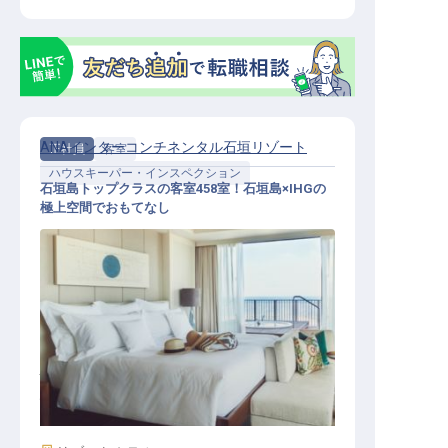
ANAインターコンチネンタル石垣リゾート
正社員
客室
ハウスキーパー・インスペクション
石垣島トップクラスの客室458室！石垣島×IHGの
極上空間でおもてなし
ハウスキーピング│年間休日120日／
福利厚生充実／内定までWEB完結可