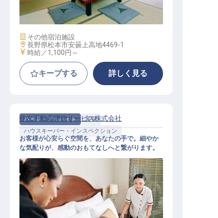
客室スタッフ
施設業態
その他宿泊施設
勤務地
長野県松本市安曇上高地4469-1
給与
時給／1,100円～
キープする
詳しく見る
住友不動産建物サービス株式会社
パート・アルバイト
客室
ハウスキーパー・インスペクション
お客様が心安らぐ空間を、あなたの手で。細やか
な気配りが、感動のおもてなしへと繋がります。