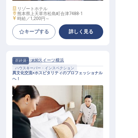
施設業態
リゾートホテル
勤務地
熊本県上天草市松島町合津7488-1
給与
時給／1,200円～
キープする
詳しく見る
オークウッドスイーツ横浜
正社員
客室
ハウスキーパー・インスペクション
異文化交流×ホスピタリティのプロフェッショナル
へ！
ハウスキーパー・インスペクション