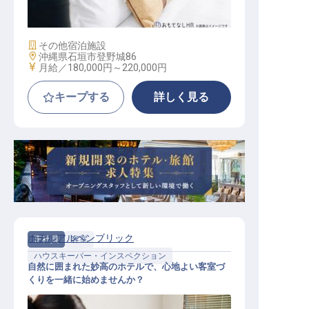
客室清掃チェッカー
施設業態
その他宿泊施設
勤務地
沖縄県石垣市登野城86
給与
月給／180,000円～
220,000円
キープする
詳しく見る
ホテルアルペンブリック
正社員
客室
ハウスキーパー・インスペクション
自然に囲まれた妙高のホテルで、心地よい客室づ
くりを一緒に始めませんか？