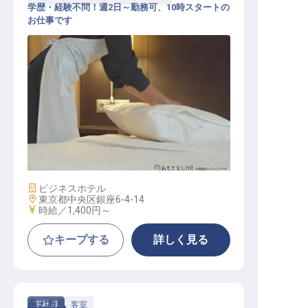
学歴・経験不問！週2日～勤務可、10時スタートの
お仕事です
ハウスキーパー・インスペクション
/ パート・アルバイト
施設業態
ビジネスホテル
勤務地
東京都中央区銀座6-4-14
給与
時給／1,400円～
キープする
詳しく見る
粛・海風
正社員
客室