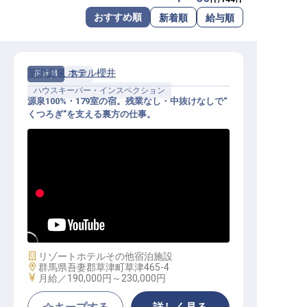
転職サポートに申し込む
おすすめ順
新着順
給与順
無料
採用をお考えの企業様へ
草津温泉 ホテル櫻井
正社員
客室
ハウスキーパー・インスペクション
源泉100%・179室の宿。残業なし・中抜けなしで“
くつろぎ”を支える裏方の仕事。
客室管理スタッフ｜未経験歓迎／残
業なし・寮完備／5つ星の宿の“くつ
ろぎ”を支える
施設業態
リゾートホテル
その他宿泊施設
勤務地
群馬県吾妻郡草津町草津465-4
給与
月給／190,000円～
230,000円