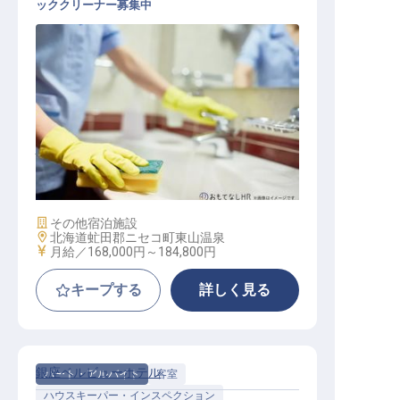
ッククリーナー募集中
ハウスキーパー・インスペクション
/ 契約社員
施設業態
その他宿泊施設
勤務地
北海道虻田郡ニセコ町東山温泉
給与
月給／168,000円～
184,800円
キープする
詳しく見る
銀座ベルビューホテル
パート・アルバイト
客室
ハウスキーパー・インスペクション