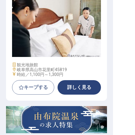
清掃員／掃除スタッフ【アルバイト
・パート】
施設業態
観光地旅館
勤務地
岐阜県高山市花里町45819
給与
時給／1,100円～
1,300円
キープする
詳しく見る