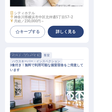
施設業態
シティホテル
勤務地
神奈川県横浜市中区北仲通5丁目57−2
給与
月給／230,000円～
キープする
詳しく見る
上高地西糸屋山荘
パート・アルバイト
客室
ハウスキーパー・インスペクション
3食付き！無料で利用可能な個室宿舎をご用意して
います