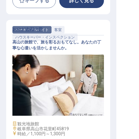
キープする
詳しく見る
おやど古都の夢
パート・アルバイト
客室
ハウスキーパー・インスペクション
高山の旅館で、旅を彩るおもてなし。あなたの丁
寧な心遣いを活かしませんか。
清掃スタッフ（土日祝のみ）
施設業態
観光地旅館
勤務地
岐阜県高山市花里町45819
給与
時給／1,100円～
1,300円