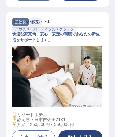
ホテルジャパン下田
正社員
客室
ハウスキーパー・インスペクション
快適な寮完備、安心・安定の環境であなたの新生
活をサポートします。
客室清掃
施設業態
リゾートホテル
勤務地
静岡県下田市吉佐美2131
給与
月給／250,000円～
350,000円