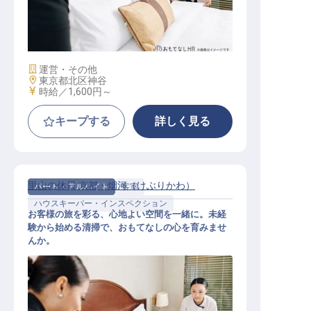
清掃スタッフ（赤羽駅）
施設業態
運営・その他
勤務地
東京都北区神谷
給与
時給／1,600円～
キープする
詳しく見る
里山の休日 京都・烟河（けぶりかわ）
パート・アルバイト
客室
ハウスキーパー・インスペクション
お客様の旅を彩る、心地よい空間を一緒に。未経
験から始める清掃で、おもてなしの心を育みませ
んか。