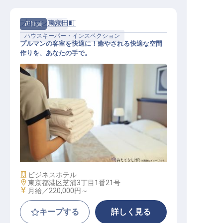
プルマン東京田町
正社員
客室
ハウスキーパー・インスペクション
プルマンの客室を快適に！癒やされる快適な空間
作りを、あなたの手で。
ハウスキーピング アテンダント
施設業態
ビジネスホテル
勤務地
東京都港区芝浦3丁目1番21号
給与
月給／220,000円～
キープする
詳しく見る