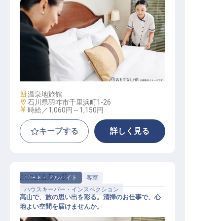
客室メンテナンス
施設業態
温泉地旅館
勤務地
石川県羽咋市千里浜町1-26
給与
時給／1,060円～
1,150円
キープする
詳しく見る
おやど古都の夢
パート・アルバイト
客室
ハウスキーパー・インスペクション
高山で、旅の思い出を彩る。清掃のお仕事で、心
地よい空間を届けませんか。