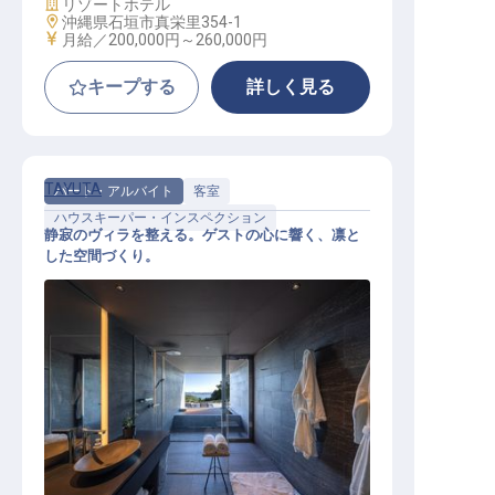
施設業態
リゾートホテル
勤務地
沖縄県石垣市真栄里354-1
給与
月給／200,000円～
260,000円
キープする
詳しく見る
TAYUTA
パート・アルバイト
客室
ハウスキーパー・インスペクション
静寂のヴィラを整える。ゲストの心に響く、凛と
した空間づくり。
客室清掃│学歴不問／未経験歓迎／
週3日～OK／時給1,200円～