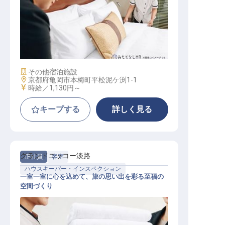
客室清掃スタッフ
施設業態
その他宿泊施設
勤務地
京都府亀岡市本梅町平松泥ケ渕1-1
給与
時給／1,130円～
キープする
詳しく見る
グランドニッコー淡路
正社員
客室
ハウスキーパー・インスペクション
一室一室に心を込めて、旅の思い出を彩る至福の
空間づくり