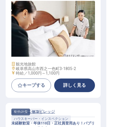
掃除スタッフ
施設業態
観光地旅館
勤務地
岐阜県高山市西之一色町3-1805-2
給与
時給／1,000円～
1,100円
キープする
詳しく見る
ヒルトンニセコビレッジ
契約社員
客室
ハウスキーパー・インスペクション
未経験歓迎・年休110日・正社員登用あり！パブリ