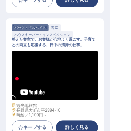
キープする
詳しく見る
立山プリンスホテル
パート・アルバイト
客室
ハウスキーパー・インスペクション
整えた客室で、お客様が心地よく過ごす。子育て
との両立も応援する、日中の清掃の仕事。
客室・館内清掃（パート）│時給1,1
00円～／8:30-15:00の日中／週1日
～OK・土日休み相談可
施設業態
観光地旅館
勤務地
長野県大町市平2884-10
給与
時給／1,100円～
キープする
詳しく見る