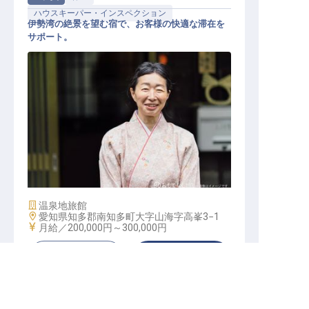
ハウスキーパー・インスペクション
伊勢湾の絶景を望む宿で、お客様の快適な滞在を
サポート。
清掃係
施設業態
温泉地旅館
勤務地
愛知県知多郡南知多町大字山海字高峯3−1
給与
月給／200,000円～
300,000円
キープする
詳しく見る
求人を紹介してもらう