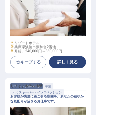
ハウスキーピング補佐
施設業態
リゾートホテル
勤務地
兵庫県淡路市夢舞台2番地
給与
月給／240,000円～
360,000円
キープする
詳しく見る
ちりはまホテルゆ華
パート・アルバイト
客室
ハウスキーパー・インスペクション
お客様が快適に過ごせる空間を。あなたの細やか
な気配りが活きるお仕事です。