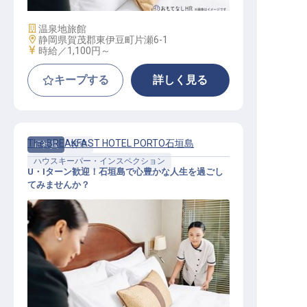
施設業態
温泉地旅館
勤務地
静岡県賀茂郡東伊豆町片瀬6-1
給与
時給／1,100円～
キープする
詳しく見る
The BREAKFAST HOTEL PORTO石垣島
正社員
客室
ハウスキーパー・インスペクション
U・Iターン歓迎！石垣島で心豊かな人生を過ごし
てみませんか？