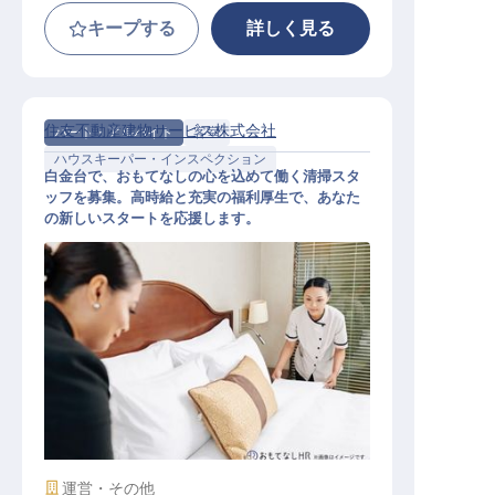
キープする
詳しく見る
住友不動産建物サービス株式会社
パート・アルバイト
客室
ハウスキーパー・インスペクション
白金台で、おもてなしの心を込めて働く清掃スタ
ッフを募集。高時給と充実の福利厚生で、あなた
の新しいスタートを応援します。
清掃スタッフ（白金台駅）
施設業態
運営・その他