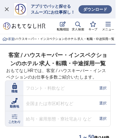
アプリでパッと探せる
ダウンロード
スムーズにお仕事探し！
ログイン
求人検索
転職相談
キープ
メニュー
求人・施設を探す
客室
ハウスキーパー・インスペクションのホテル 求人・転職・中途採用一覧
キープした求人
客室 / ハウスキーパー・インスペクショ
ンのホテル 求人・転職・中途採用一覧
就職・転職 合同説明会
おもてなしHRでは、客室 / ハウスキーパー・インス
ペクションのお仕事を多数ご紹介いたします。
おもてなしHRについて
フロント・料飲など
選択
職種
ご利用の流れ
全国または市区町村など
選択
勤務地
よくある質問
給与・雇用形態・寮社宅あり など
選択
ホテル・宿泊業界情報コラム
こだわり
1 ~ 50
件/
144
件