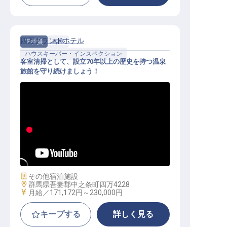
四万グランドホテル
正社員
客室
ハウスキーパー・インスペクション
客室清掃として、設立70年以上の歴史を持つ温泉
旅館を守り続けましょう！
客室清掃│未経験OK／個室寮完備／
残業月平均23h／U・Iターン歓迎
施設業態
その他宿泊施設
勤務地
群馬県吾妻郡中之条町四万4228
給与
月給／171,172円～
230,000円
キープする
詳しく見る