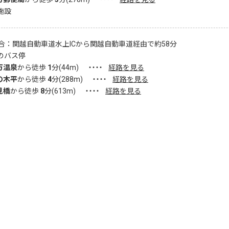
施設
合：関越自動車道水上ICから関越自動車道経由で約58分
のバス停
万温泉
から徒歩
1
分(
44
m)
・・・・
経路を見る
の木平
から徒歩
4
分(
288
m)
・・・・
経路を見る
見橋
から徒歩
8
分(
613
m)
・・・・
経路を見る