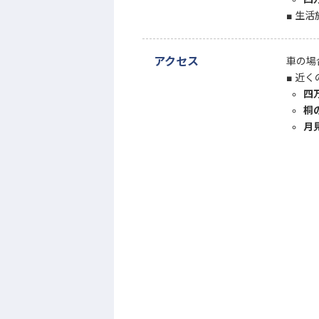
生活
アクセス
車の場
近く
四
桐
月