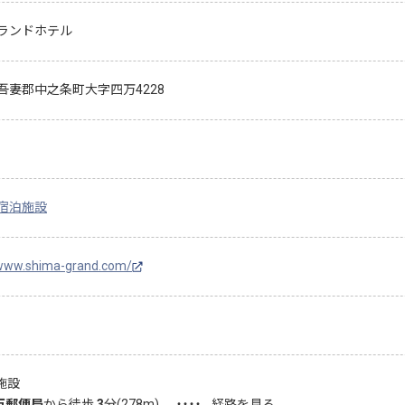
ランドホテル
吾妻郡中之条町大字四万4228
宿泊施設
/www.shima-grand.com/
施設
万郵便局
から徒歩
3
分(
278
m)
・・・・
経路を見る