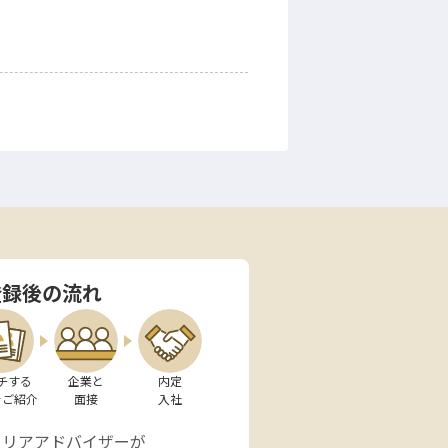
登録後の流れ
チする

企業と

内定

をご紹介
面接
入社
ャリアアドバイザーが