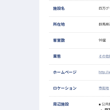
施設名
四万グ
所在地
群馬県
客室数
99室
業態
その他
ホームページ
http:/
ロケーション
市街地
周辺施設
公共
四