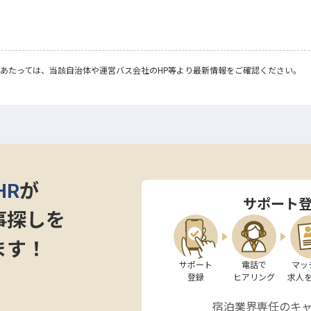
あたっては、当該自治体や運営バス会社のHP等より最新情報をご確認ください。
HR
が
サポート
事探しを
ます！
サポート

電話で

マッ
登録
ヒアリング
求人
宿泊業界専任のキ