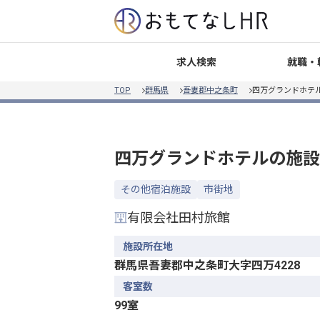
就職・
求人検索
TOP
群馬県
吾妻郡中之条町
四万グランドホテ
四万グランドホテル
の施設
その他宿泊施設
市街地
有限会社田村旅館
施設所在地
群馬県吾妻郡中之条町大字四万4228
客室数
99室