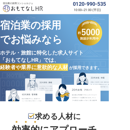
0120-990-535
宿泊業の採用コンシェルジュ
10:00
~
21:00
(
平日
)
宿泊業の採用
でお悩みなら
ホテル・旅館に特化した求人サイト
「おもてなしHR」では、
経験者や業界に意欲的な人材
が採用できます。
求める人材に
効率的
にアプローチ