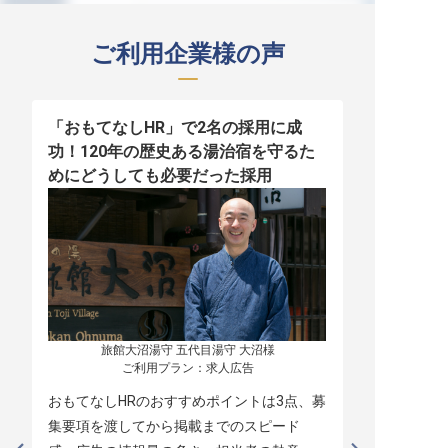
ご利用企業様の声
「おもてなしHR」で2名の採用に成
少人数運営
功！120年の歴史ある湯治宿を守るた
職！「おも
めにどうしても必要だった採用
者の採用
旅館大沼湯守 五代目湯守 大沼様

ご利用プラン：求人広告
おもてなしHRのおすすめポイントは3点、募
本当に緊急
集要項を渡してから掲載までのスピード
レスポンス