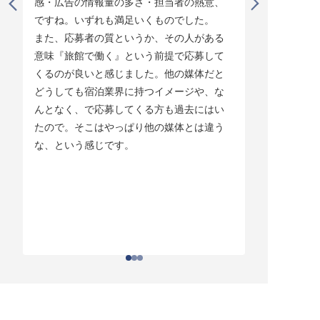
感・広告の情報量の多さ・担当者の熱意、
タイミング
ですね。いずれも満足いくものでした。

じています。
また、応募者の質というか、その人がある
そして他の
意味『旅館で働く』という前提で応募して
ている人材
くるのが良いと感じました。他の媒体だと
チしていま
どうしても宿泊業界に持つイメージや、な
ている人材
んとなく、で応募してくる方も過去にはい
結構あって。
たので。そこはやっぱり他の媒体とは違う
とりあえず
な、という感じです。
ちはわかる
それがなか