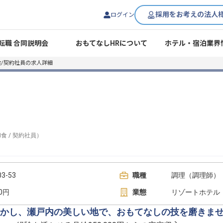
採用をお考えの法人
ログイン
転職 合同説明会
おもてなしHRについて
ホテル・宿泊業界
食/契約社員の求人詳細
和食
/
契約社員
）
-53
職種
調理（調理師） 
00円
業態
リゾートホテル
かし、瀬戸内の美しい地で、おもてなしの技を磨きま