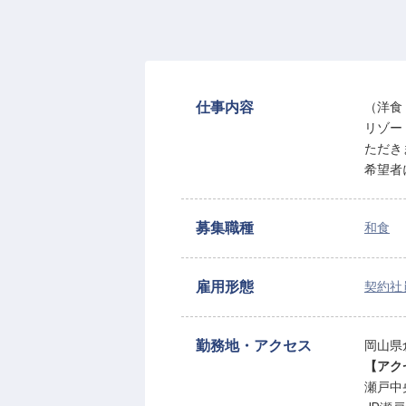
仕事内容
（洋食
リゾー
ただき
希望者
募集職種
和食
雇用形態
契約社
勤務地・アクセス
岡山県
【アク
瀬戸中