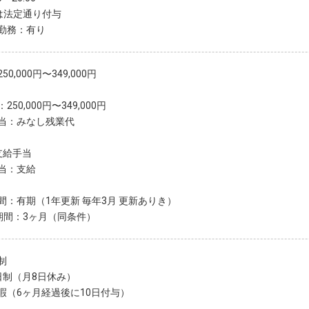
は法定通り付与
勤務：有り
50,000円〜349,000円
250,000円〜349,000円
当：みなし残業代
支給手当
当：支給
間：有期（1年更新 毎年3月 更新ありき）
期間：3ヶ月（同条件）
制
日制（月8日休み）
暇（6ヶ月経過後に10日付与）