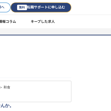
様へ
転職サポートに申し込む
無料
情報コラム
キープした求人
＞ 和食
せんか。