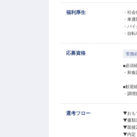
福利厚生
・社会
・車通
・バイ
・自転
応募資格
実務
■必須
・和食
■歓迎
・調理
選考フロー
▼おも
▼書類
▼面接
▼内定