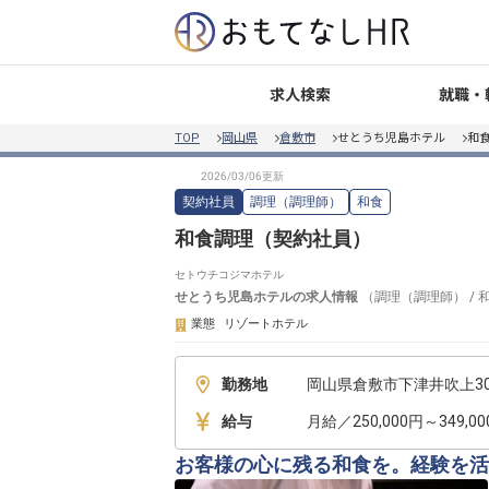
就職・
求人検索
TOP
岡山県
倉敷市
せとうち児島ホテル
和
契約社員
調理（調理師）
和食
和食調理（契約社員）
セトウチコジマホテル
せとうち児島ホテル
の求人情報
（
調理（調理師）
/
業態
リゾートホテル
勤務地
岡山県倉敷市下津井吹上303
給与
月給／250,000円～349,0
お客様の心に残る和食を。経験を活