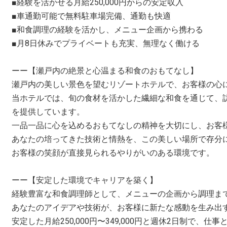
■経験を活かせる月給250,000円からの安定収入
■車通勤可能で無料駐車場完備、通勤も快適
■和食調理の経験を活かし、メニュー企画から携わる
■月8日休みでプライベートも充実、無理なく働ける
ーー【瀬戸内の絶景と心温まる和食のおもてなし】
瀬戸内の美しい景色を望むリゾートホテルで、お客様の心
当ホテルでは、旬の食材を活かした繊細な和食を通じて、
を提供しています。
一品一品に心を込めるおもてなしの精神を大切にし、お客
あなたの培ってきた技術と情熱を、この美しい場所で存分
お客様の笑顔が直接見られるやりがいのある環境です。
ーー【安定した環境でキャリアを築く】
経験豊富な和食調理師として、メニューの企画から調理ま
あなたのアイデアや技術が、お客様に新たな感動を生み出
安定した月給250,000円〜349,000円と週休2日制で、