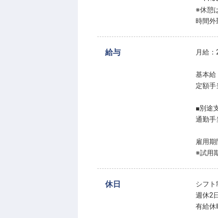
※休憩
時間外
給与
月給：2
基本給：
定額手
■別途
通勤手
雇用期
※試用
休日
シフト
週休2
有給休