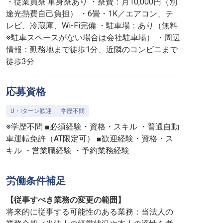
・従業員寮 単身寮あり ・寮費：月10,000円（別
途光熱費自己負担） ・6畳・1K／エアコン、テ
レビ、冷蔵庫、Wi-Fi完備 ・駐車場：あり（無料
※駐車スペースがない場合は会社駐車場） ・周辺
情報：勤務地まで徒歩1分、近隣のコンビニまで
徒歩3分
応募資格
U・Iターン歓迎
学歴不問
※学歴不問 ■必須経験・資格・スキル ・普通自動
車運転免許（AT限定可） ■歓迎経験・資格・ス
キル ・営業職経験 ・予約業務経験
労働条件補足
【従事すべき業務の変更の範囲】
将来的に従事する可能性のある業務：当法人の