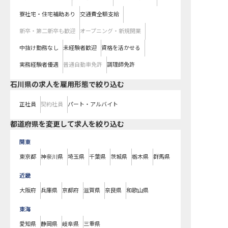
寮社宅・住宅補助あり
交通費全額支給
新卒・第二新卒も歓迎
オープニング・新規開業
中抜け勤務なし
未経験者歓迎
資格を活かせる
実務経験者優遇
普通自動車免許
調理師免許
石川県の求人を雇用形態で絞り込む
正社員
契約社員
パート・アルバイト
都道府県を変更して求人を絞り込む
関東
東京都
神奈川県
埼玉県
千葉県
茨城県
栃木県
群馬県
近畿
大阪府
兵庫県
京都府
滋賀県
奈良県
和歌山県
東海
愛知県
静岡県
岐阜県
三重県