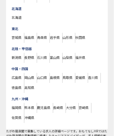
北海道
北海道
東北
宮城県
福島県
青森県
岩手県
山形県
秋田県
北陸・甲信越
新潟県
長野県
石川県
富山県
山梨県
福井県
中国・四国
広島県
岡山県
山口県
島根県
鳥取県
愛媛県
香川県
徳島県
高知県
九州・沖縄
福岡県
熊本県
鹿児島県
長崎県
大分県
宮崎県
佐賀県
沖縄県
たがわ龍泉閣で募集している求人の詳細ページです。おもてなしHRではた
がわ龍泉閣の募集情報に精通したキャリアアドバイザーが、求人情報や転