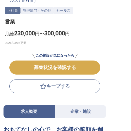
ルス
/
正社員
）
転職サポートに申し込む
無料
正社員
管理部門・その他
セールス
営業
採用をお考えの企業様へ
230,000
300,000
月給
円〜
円
この施設が気になったら
募集状況を確認する
キープする
求人概要
企業・施設
おもてなしの心で、お客様の笑顔を創