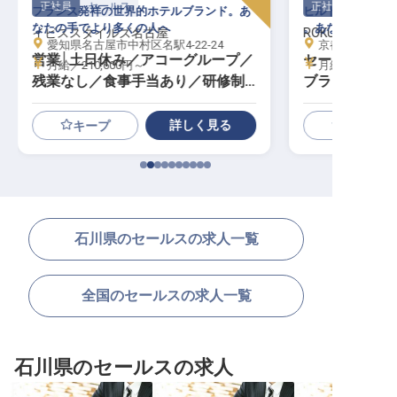
正社員
セールス
正社員
フランス発祥の世界的ホテルブランド。あ
ヒルトンのアジア
なたの手でより多くの人へ
。あなたなら、ど
イビススタイルズ名古屋
ROKU KYOTO, LXR
愛知県名古屋市中村区名駅4-22-24
京都府京都市北
営業│土日休み／アコーグループ／
セールススタ
月給／210,600円～
月給／200,00
残業なし／食事手当あり／研修制
ブランド／年休
度充実
実）
詳しく見る
キープ
石川県のセールスの求人一覧
全国のセールスの求人一覧
石川県のセールスの求人