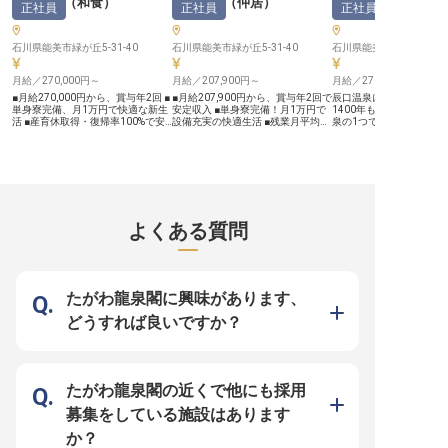
旅亭萬葉
（
和食
）
旅亭萬葉
（
仲居
）
旅亭萬葉
正社員
正社員
正社員
ご利用いただけます。ホテル内のフ
には国内外のハイアット
ィットネスジムも無料で利用でき、
宿泊制度をご利用いただ
従業員食堂利用時の手当支給など、
テル内のフィットネスジ
日々の生活を豊かにする福利厚生が
利用でき、従業員食堂利
石川県能美市緑が丘5-31-40
石川県能美市緑が丘5-31-40
石川県能美市緑が丘5-31-
充実しています。月9日休みで年間
支給もあります。あなた
休日108日と、プライベートの時間
ャリアアップを全力でサ
月給／270,000円～
も大切にしながら、長く安心して働
月給／207,900円～
体制が整っています。 ※20
月給／270,000円～
ける環境を整えております。
月08日時点の情報です
■月給270,000円から、賞与年2回 ■
■月給207,900円から、賞与年2回で
辰口温泉にある旅亭萬葉
※2025年12月08日時点の情報です
単身寮完備、月1万円で快適な新生
安定収入 ■単身寮完備！月1万円で
1400年もの歴史を誇る
活 ■産育休取得・復帰率100%で安
設備充実の快適生活 ■残業月平均3
泉の1つです。あなたに
心 ■無料の賄いあり、食費の心配も
時間と少なめ、プライベートも充実
辰口温泉にある「旅亭萬
軽減 ーー【旬の恵みと心尽くしの
■産育休取得・復帰率100%！長く
和食調理の業務をお任せ
おもてなし】 日本海や霊峰白山
働ける安心環境 ーー【お客様の心
理師免許をお持ちであれ
麓、加賀平野で採れる旬の食材を大
に残るおもてなしを】 お客様をお
験はなくてもOK。当館は2
切に、一品一品に心を込めて調理し
部屋へご案内し、お食事の配膳な
業と比較的新しい温泉旅
ています。 九谷焼や輪島塗、金沢
ど、心温まるおもてなしを提供する
設備も整っています。実
漆器など、器にもこだわり、目と舌
仲居のお仕事です。 お客様と直接
無に関わらず月給27万円
で季節を感じていただけるよう努め
触れ合う機会が多く、感謝の言葉を
遇をご用意して、あなた
よくある質問
ております。 お客様の笑顔を直接
いただくたびに大きなやりがいを感
ーをお待ちしています。 【この企
感じられる、やりがいのあるお仕事
じられます。 特に、リピートのお
業・施設について】 石川
です。 お客様に喜んでいただくこ
客様が顔を覚えて声をかけてくださ
にある旅亭萬葉。開湯から
とを一番の喜びと感じる方には、最
る瞬間は、この仕事ならではの喜び
もの歴史を誇る辰口温泉
高の舞台となるでしょう。 ーー
です。 お客様の旅の思い出を彩る
た「旅亭萬葉」は、露天
【温かい仲間と成長できる職場環
大切な役割を担い、あなたの細やか
室が自慢の温泉旅館です。
たがわ龍泉閣に興味があります、
境】 新しい料理のアイデアを試食
な気配りが光る場所です。 ーー
の開業以来、古都・金沢
会で提案し、皆で意見を出し合いな
【安心して長く働ける充実のサポー
して、お客様に愛されて
どうすれば良いですか？
がらより良いものへと高めていく、
ト体制】 月給207,900円からスター
客室は全9室、「ゆとり
そんなチームワークを大切にしてい
トし、年2回の賞与で日々の頑張り
をコンセプトにした空間
ます。 下積みは大切ですが、先輩
をしっかり評価します。 単身寮は
には掘りごたつタイプの
たちが丁寧に指導し、あなたの成長
月1万円で利用でき、エアコンや
はじめ、コーヒーを楽し
を温かくサポートします。 単身寮
Wi-Fiも完備。 職場まで徒歩10分と
萬葉倶楽部や湯上り処な
も完備しており、新しい環境でのス
通勤も便利で、新生活を安心して始
まな設備を整えています
たがわ龍泉閣の近くで他にも採用
タートも安心。 月10,000円で快適
められます。 残業は月平均3時間と
な生活を送りながら、和食の道を極
少なく、プライベートの時間も大切
募集をしている施設はあります
めていきませんか。 ※2026年03月
にできます。 さらに、産前産後・
06日時点の情報です
育児休暇の取得・復帰率は100%
か？
と、ライフステージの変化にも柔軟