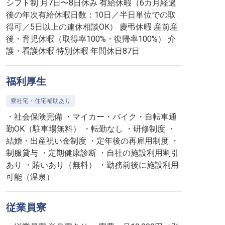
シフト制 月7日〜8日休み 有給休暇（6カ月経過
後の年次有給休暇日数：10日／半日単位での取
得可／5日以上の連休相談OK） 慶弔休暇 産前産
後・育児休暇（取得率100%・復帰率100%） 介
護・看護休暇 特別休暇 年間休日87日
福利厚生
寮社宅・住宅補助あり
・社会保険完備 ・マイカー・バイク・自転車通
勤OK（駐車場無料） ・転勤なし ・研修制度 ・
結婚・出産祝い金制度 ・定年後の再雇用制度 ・
制服貸与 ・定期健康診断 ・自社の施設利用割引
あり ・賄いあり（無料） ・勤務前後に施設利用
可能（温泉）
従業員寮