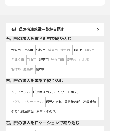
に対応し、長く安心して働き続けら
れる環境を整えています。 ※2026
年03月06日時点の情報です
石川県
の宿泊施設一覧から探す
石川県の求人を市区町村で絞り込む
金沢市
七尾市
小松市
輪島市
珠洲市
加賀市
羽咋市
かほく市
白山市
能美市
野々市市
能美郡
河北郡
羽咋郡
鹿島郡
鳳珠郡
石川県の求人を業態で絞り込む
シティホテル
ビジネスホテル
リゾートホテル
ラグジュアリーホテル
観光地旅館
温泉地旅館
高級旅館
その他宿泊施設
運営・その他
石川県の求人をロケーションで絞り込む