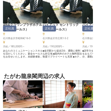
ANAクラウンプラザホテル
ハイアット セントリック
ハイアット セント
正社員
正社員
正社員
金沢
（
セールス
）
金沢
（
セールス
）
金沢
（
セールス
石川県金沢市昭和町16-3
石川県金沢市広岡1-5-2
石川県金沢市広岡1-5-2
月給／185,000円～
月給／190,000円～
月給／190,000円～
あなたのコミュニケーションスキル
■金沢駅から徒歩2分、通勤に便利
■語学力を活かし、世界
を活かしてください。宴会セールス
な好立地 ■国内外のホテル無料宿泊
をおもてなし ■金沢駅か
をお任せいたします。未経験者歓
制度でプライベートも充実 ■ホテル
分、通勤に便利な好立地 
迎！ぜひチャレンジしませんか。年
セールスに興味がある方や旅行業経
イアットホテル無料宿泊制
間休日は多めの101日で、オンとオ
験者も歓迎 ■月給190,000円～
月給190,000円〜240,0
フのメリハリをつけて働いていただ
240,000円、賞与年2回 ーー【お客
年2回 ーー【世界と繋がるおもてな
けます。ANAクラウンプラザホテ
様との出会いを大切にするお仕事】
しの舞台】 当施設では、
ル金沢は、ペストリーショップやフ
国内営業のサポート業務として、主
のお客様をお迎えするセ
ローリスト、ブティック・美容室が
たがわ龍泉閣周辺の求人
に旅行会社様とのやり取りをお任せ
ディネーターを募集して
備えられたホテルです。周辺には観
します。お客様のニーズを丁寧に伺
行会社とのやり取りを通
光スポットが点在し、レジャーを始
い、最適なプランをご提案すること
様が快適な滞在をできる
めとした様々なお客様の拠点となり
で、ホテルとお客様の架け橋となる
トするお仕事です。あな
ます。※この求人は2023年8月25日
大切な役割です。おもてなしの心と
とコミュニケーション能
時点の情報です
細やかな気配りで、お客様との良好
し、世界中のお客様に心
な関係を築き、ホテルの魅力を伝え
てなしを提供してくださ
ていきましょう。あなたのコミュニ
の笑顔が直接見られるや
ケーション能力が存分に活かせる環
る環境です。 ーー【成長を支える
境です。 ーー【働きやすい環境と
充実の環境と福利厚生】 
充実の福利厚生】 社会保険完備は
は、働く皆様が安心して
もちろん、3カ月勤務後には国内外
きる環境を大切にしてい
のハイアットホテル無料宿泊制度を
保険完備はもちろん、3