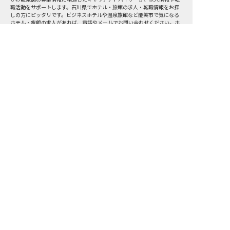
職活動をサポートします。石川県でホテル・旅館の求人・転職情報をお探
しの方にピッタリです。ビジネスホテルや温泉旅館など
能美市
で気になる
ホテル・旅館の求人があれば、電話やメールでお問い合わせください。ホ
テル・旅館の求人・就職・転職なら【おもてなしHR】
おもてなしHR
が
あなたのお仕事探しを
お手伝いします！
サポート登録後の流れ
サポート

電話で

マッチする

企業と

内定

登録
ヒアリング
求人をご紹介
面接
入社
宿泊業界専任のキャリアアドバイザーがあなたの転
職活動を徹底サポート!
納得できる転職先をご提案いたします。