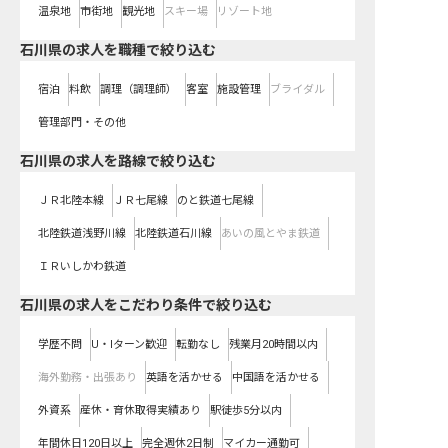
温泉地
市街地
観光地
スキー場
リゾート地
石川県の求人を職種で絞り込む
宿泊
料飲
調理（調理師）
客室
施設管理
ブライダル
管理部門・その他
石川県
の求人を路線で絞り込む
ＪＲ北陸本線
ＪＲ七尾線
のと鉄道七尾線
北陸鉄道浅野川線
北陸鉄道石川線
あいの風とやま鉄道
ＩＲいしかわ鉄道
石川県の求人をこだわり条件で絞り込む
学歴不問
U・Iターン歓迎
転勤なし
残業月20時間以内
海外勤務・出張あり
英語を活かせる
中国語を活かせる
外資系
産休・育休取得実績あり
駅徒歩5分以内
年間休日120日以上
完全週休2日制
マイカー通勤可