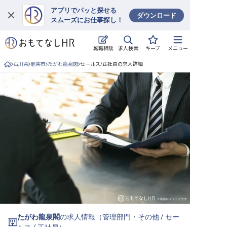
アプリでパッと探せる
ダウンロード
スムーズにお仕事探し！
ログイン
求人検索
転職相談
キープ
メニュー
求人・施設を探す
石川県
能美市
たがわ龍泉閣
セールス/正社員の求人詳細
キープした求人
就職・転職 合同説明会
おもてなしHRについて
ご利用の流れ
よくある質問
ホテル・宿泊業界情報コラム
たがわ龍泉閣
の求人情報（
管理部門・その他
/
セー