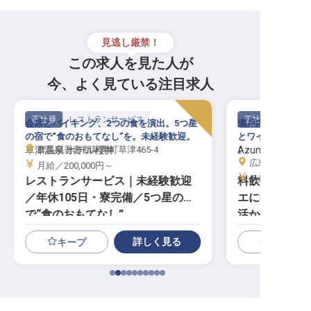
見逃し厳禁！
この求人を見た人が
今、よく見ている注目求人
正社員
レストランサービス
正社員
会席とバイキング、2つの食を演出。5つ星
瀬戸内の島の旅館
の宿で“食のおもてなし”を。未経験歓迎。
とワインを楽しみ
草津温泉 ホテル櫻井
群馬県吾妻郡草津町草津465-4
Azumi Setoda
。
広島県尾道市瀬
月給／200,000円～
月給／257,70
レストランサービス｜未経験歓迎
料飲部／スー
／年休105日・寮完備／5つ星の宿
エに学ぶワイ
で“食のおもてなし”
活かせる／寮
詳しく見る
キープ