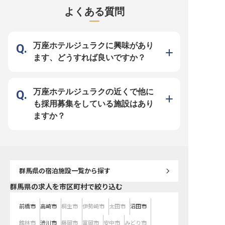
できる個室寮を完備。エアコン、ト
ッチン付！単身の方は電気・ガス・
チン付！単身の方は電気
よくある質問
イレ、ミニキッチン付！電気水道込
水道代込み、世帯寮も電気・水道代
道代込み、世帯寮も電気
みで月7,000円～11,000円と破格の
込みです！ご家族との移住にもおす
みです！ご家族との移住
安さでご利用できるので定期的な出
すめ。月々の大型出費を抑え、その
め。月々の大型出費を抑
費を大幅に削減できます。群馬への
分プライベートを贅沢に過ごしませ
プライベートを贅沢に過
U・Iターンの方にもおすすめです！
んか？個室寮なので、プライバシー
か？個室寮なので、プラ
個室なのでプライバシーもしっかり
もしっかり確保できます！ 【四万
しっかり確保できます！ 【四万グ
万座ホテルジュラクに興味があり
確保しながら、四万温泉の魅力を届
グランドホテル】 四万グランドホ
ランドホテル】 四万グラ
けるキャリアを描きませんか？
テルは、99室の広々とした客室を
ルは、99室の広々とした
ます、どうすれば良いですか？
【四万たむら】 1563年から多くの
用意し、大自然に包まれた癒し空間
意し、大自然に包まれた
文化人に愛されている、歴史と現代
を演出する大型温泉旅館です。快適
演出する大型温泉旅館で
らしさが融合した「四万たむら」。
な滞在ができるための数々の要件を
滞在ができるための数々
7つの湯とともに、自然に囲まれ、
満たし、政府登録国際観光旅館にも
たし、政府登録国際観光
のんびりとした温泉三昧の時間を提
登録されています。緑の広がる絶景
録されています。緑の広
供しています。清らかな滝の景色を
と共に、毎分1,600リットルの湧き
共に、毎分1,600リット
万座ホテルジュラクの近くで他に
満喫できる露天風呂、幻の湯とも呼
出る温泉で、贅沢な温泉三昧の寛ぎ
る温泉で、贅沢な温泉三
ばれる川原の中に掘った混浴野天風
空間を提供しています。館内には温
間を提供しています。館
も採用募集をしている施設はあり
呂、高・中・低温が揃う大浴場な
泉だけでなく、カラオケやゲームコ
だけでなく、カラオケや
ど、贅沢な温泉旅をサポートしま
ーナー、リラクゼーションサロンや
ナー、リラクゼーション
ますか？
す。温泉アドバイザーや温泉ソムリ
バーもあるので、子供から大人まで
ーもあるので、子供から
エも在籍する当館で、おもてなしの
楽しめる設備を整えています。
しめる設備を整えていま
プロに！
群馬県
の宿泊施設一覧から探す
群馬県の求人を市区町村で絞り込む
前橋市
高崎市
桐生市
伊勢崎市
太田市
沼田市
館林市
渋川市
藤岡市
富岡市
安中市
みどり市