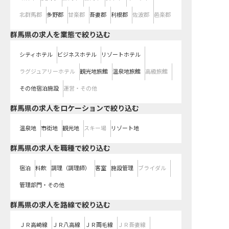
北群馬郡
多野郡
甘楽郡
吾妻郡
利根郡
佐波郡
邑楽郡
群馬県の求人を業態で絞り込む
シティホテル
ビジネスホテル
リゾートホテル
ラグジュアリーホテル
観光地旅館
温泉地旅館
高級旅館
その他宿泊施設
運営・その他
群馬県の求人をロケーションで絞り込む
温泉地
市街地
観光地
スキー場
リゾート地
群馬県の求人を職種で絞り込む
宿泊
料飲
調理（調理師）
客室
施設管理
ブライダル
管理部門・その他
群馬県
の求人を路線で絞り込む
ＪＲ高崎線
ＪＲ八高線
ＪＲ両毛線
ＪＲ吾妻線