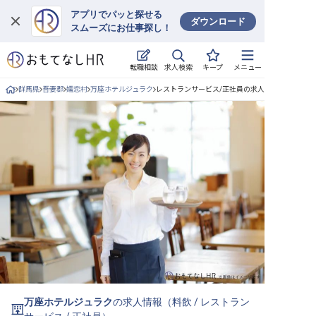
アプリでパッと探せる
ダウンロード
スムーズにお仕事探し！
ログイン
求人検索
転職相談
キープ
メニュー
求人・施設を探す
群馬県
吾妻郡
嬬恋村
万座ホテルジュラク
レストランサービス/正社員の求人詳細
キープした求人
就職・転職 合同説明会
おもてなしHRについて
ご利用の流れ
よくある質問
ホテル・宿泊業界情報コラム
万座ホテルジュラク
の求人情報（
料飲
/
レストラン