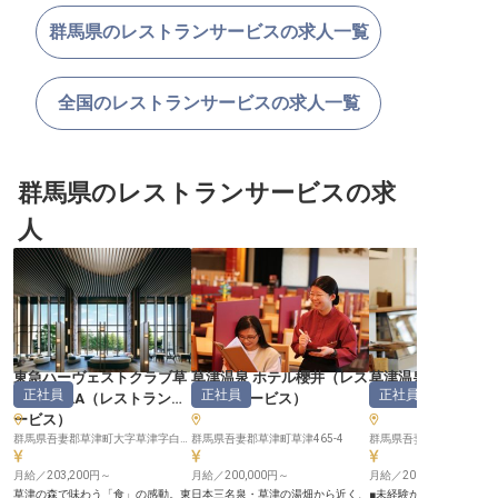
群馬県のレストランサービスの求人一覧
全国のレストランサービスの求人一覧
群馬県のレストランサービスの求
人
東急ハーヴェストクラブ草
草津温泉 ホテル櫻井
（
レス
草津温泉ホテルヴ
正社員
正社員
正社員
津＆VIALA
（
レストランサ
トランサービス
）
（
レストランサー
ービス
）
群馬県吾妻郡草津町大字草津字白根464-35
群馬県吾妻郡草津町草津465-4
群馬県吾妻郡草津町大字草
月給／203,200円～
月給／200,000円～
月給／200,000円～
草津の森で味わう「食」の感動。東
日本三名泉・草津の湯畑から近く、
■未経験から始めるおも