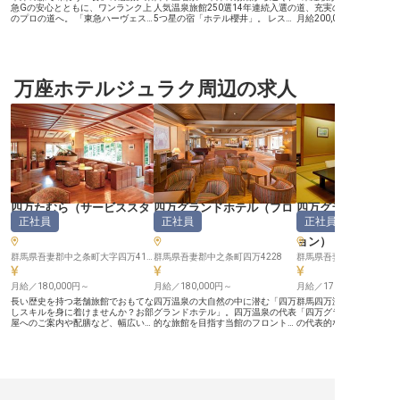
急Gの安心とともに、ワンランク上
人気温泉旅館250選14年連続入選の
道、充実の研修で安心スタ
のプロの道へ。 「東急ハーヴェス
5つ星の宿「ホテル櫻井」。 レスト
月給200,000円から、
トクラブ草津＆VIALA」は、日本三
ランサービススタッフはそんな当ホ
で新生活を応援。 ■日本
名泉・草津に佇む会員制リゾートで
テルで、会席膳と大規模バイキン
地、草津で働く。美しい
す。フレンチ・和会席・ブッフェの
グ、2つのスタイルで“非日常の
れた職場。 ■社員食堂や
3つのレストランとベーカリーを擁
食”を、お客様に届けるポジション
充実、あなたの成長を会
し、地元の旬彩やワインのペアリン
です。 連日、櫻太鼓・湯もみショ
ト。 ーー【草津温泉で育む、心温
グで、訪れる会員様に驚きと癒やし
万座ホテルジュラク周辺の求人
ーも開催される“魅せる宿”のレスト
まるおもてなしの舞台】 
を提供しています。 この洗練され
ランでは、地産地消の会席から和洋
の名湯、草津温泉に位置
た特別な空間で、あなたにしかでき
中のバイキングまで、旅のハイライ
で、お客様の旅の思い出
ない「おもてなし」を磨きません
トである“食事の時間”を演出。日本
トランスタッフを募集し
か？ 東急Gならではの厚待遇が、長
有数の温泉地で多彩な食の空間を担
お客様との温かい交流を
く働ける環境を約束します。 【生
う、ここでしか味わえない魅力が詰
食事の時間を特別なもの
活も収入も、しっかりサポート】
まった環境です。 未経験でも現場
私たちの喜びです。 席の
・休日充実：月8～10日休み、年間
で一流の接遇マナーを習得でき、最
ら料理の説明、細やかな
休日112日、積立休暇制度でプライ
短2年でチームリーダーに昇格した
で、お客様一人ひとりに
ベートも大切にメリハリをつけて働
例も。 月給20万円以上、寮費月
もてなしの心で、最高の
くことができます。 ・収入アッ
6,000円〜の単身寮を完備、年間休
をお届けしてください。 
プ：月給20.3万円〜＋賞与年2回。
日105日、残業は月平均20時間で
優しい心遣いが、お客様
四万たむら
（
サービススタ
四万グランドホテル
（
フロ
四万グランドホテ
中抜け手当・資格手当などの各種手
す。 宿の大きな魅力の一つでもあ
ないひとときを創造します。 
正社員
正社員
正社員
当に加え、結婚祝金（5万円）や子
る“食のおもてなし”を担う存在とし
【未経験からプロへ、安
ッフ
）
ント
）
スキーパー・イン
育て支援金など、ライフイベントも
て、大きく成長していきませんか。
できる環境】 「おもてな
ョン
）
会社が応援し、柔軟に働けます。
は初めて」という方もご
・新築寮完備：月7,000円〜の独身
い。 充実したOJT研修で
群馬県吾妻郡中之条町大字四万4180
群馬県吾妻郡中之条町四万4228
群馬県吾妻郡中之条町四万
寮はWi-Fi・バス・トイレ付き。快
ら丁寧にサポートいたしま
適な住環境で、新しい生活もスムー
輩スタッフがあなたの成
ズに始められます。 食を通じてお
月給／180,000円～
月給／180,000円～
見守り、困った時にはい
月給／171,172円～
客様の笑顔を創る―そんなやりがい
できるアットホームな職
長い歴史を持つ老舗旅館でおもてな
四万温泉の大自然の中に潜む「四万
群馬四万温泉の大自然の
ある仕事を、安定した基盤の上で不
資格取得支援制度も整っ
しスキルを身に着けませんか？お部
グランドホテル」。四万温泉の代表
「四万グランドホテル」
安無く始めませんか？
キルアップを目指せる環境
屋へのご案内や配膳など、幅広い業
的な旅館を目指す当館のフロントス
の代表的な旅館を目指す
食堂も利用でき、日々の
務を経験することができます！ ★
タッフとして、上質なサービスを提
清掃として、歴史ある旅
ート。 安定した環境で、
嬉しい待遇・福利厚生★ ・単身・
供しませんか？ ――長く働ける待
けませんか？ ――長く働ける待遇
しいキャリアを築いてい
家族寮あり！ ・未経験OK。もちろ
遇―― ★寮完備！単身・家族OK ★
―― ★寮完備！単身・家族
か。 ※2026年04月13
ん接客経験者は歓迎します ・社員
未経験の方も歓迎！ ★社員専用浴
経験の方も歓迎！ ★社員
です
専用浴場で、四万の病に利くと言わ
場で温泉も満喫 【格安の単身・世
で温泉も満喫 【格安の単身・世帯
れる四万温泉を満喫 【個室寮をご
帯寮】 寮費は月7,000円～11,000円
寮】 寮費は月7,000円～1
用意】 単身でもご家族でもご利用
と格安！エアコン、トイレ、ミニキ
格安！エアコン、トイレ