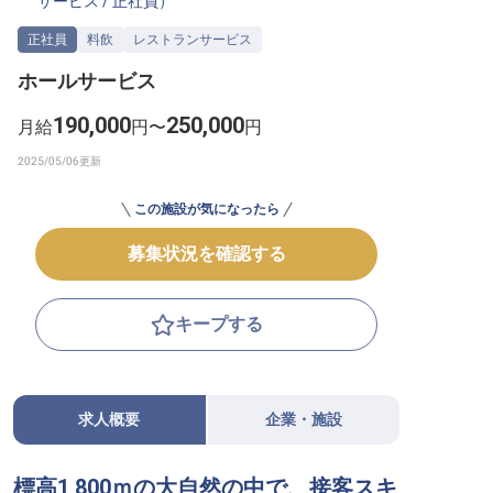
サービス
/
正社員
）
転職サポートに申し込む
無料
正社員
料飲
レストランサービス
ホールサービス
採用をお考えの企業様へ
190,000
250,000
月給
円〜
円
この施設が気になったら
募集状況を確認する
キープする
求人概要
企業・施設
標高1,800ｍの大自然の中で、接客スキ