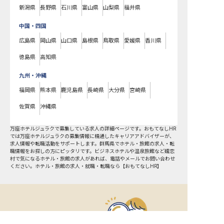
新潟県
長野県
石川県
富山県
山梨県
福井県
中国・四国
広島県
岡山県
山口県
島根県
鳥取県
愛媛県
香川県
徳島県
高知県
九州・沖縄
福岡県
熊本県
鹿児島県
長崎県
大分県
宮崎県
佐賀県
沖縄県
万座ホテルジュラクで募集している求人の詳細ページです。おもてなしHR
では万座ホテルジュラクの募集情報に精通したキャリアアドバイザーが、
求人情報や転職活動をサポートします。群馬県でホテル・旅館の求人・転
職情報をお探しの方にピッタリです。ビジネスホテルや温泉旅館など
嬬恋
村
で気になるホテル・旅館の求人があれば、電話やメールでお問い合わせ
ください。ホテル・旅館の求人・就職・転職なら【おもてなしHR】
おもてなしHR
が