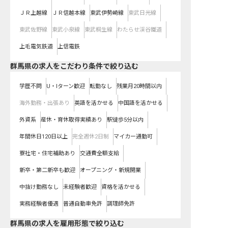
ＪＲ上越線
ＪＲ信越本線
東武伊勢崎線
東武日光線
東武佐野線
東武小泉線
東武桐生線
わたらせ渓谷鐵道
上毛電気鉄道
上信電鉄
群馬県の求人をこだわり条件で絞り込む
学歴不問
U・Iターン歓迎
転勤なし
残業月20時間以内
海外勤務・出張あり
英語を活かせる
中国語を活かせる
外資系
産休・育休取得実績あり
駅徒歩5分以内
年間休日120日以上
完全週休2日制
マイカー通勤可
寮社宅・住宅補助あり
交通費全額支給
新卒・第二新卒も歓迎
オープニング・新規開業
中抜け勤務なし
未経験者歓迎
資格を活かせる
実務経験者優遇
普通自動車免許
調理師免許
群馬県の求人を雇用形態で絞り込む