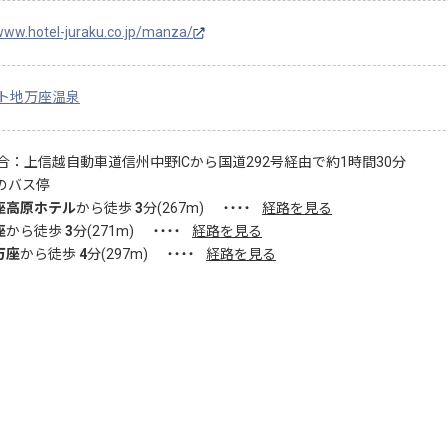
/www.hotel-juraku.co.jp/manza/
ト地
万座温泉
合：上信越自動車道信州中野ICから国道292号経由で約1時間30分
のバス停
座高原ホテル
から徒歩
3
分(
267
m)
・・・・
経路を見る
座
から徒歩
3
分(
271
m)
・・・・
経路を見る
万座
から徒歩
4
分(
297
m)
・・・・
経路を見る