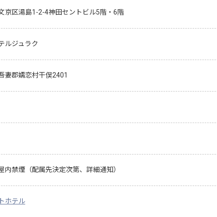
文京区湯島1-2-4神田セントビル5階・6階
テルジュラク
吾妻郡嬬恋村干俣2401
屋内禁煙（配属先決定次第、詳細通知）
トホテル