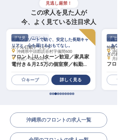
見逃し厳禁！
この求人を見た人が
今、よく見ている注目求人
正社員
フロント
正社員
沖縄のリゾートで紡ぐ、安定した長期キャ
沖縄でのおもてな
リアと、心を届けるおもてなし。
。あなたの笑顔が
ホテル日航アリビラ
沖縄プリンスホ
沖縄県中頭郡読谷村字儀間600
沖縄県宜野湾市真
ぎのわん
フロント│U・Iターン歓迎／家具家
月給／182,000円～
月給／159,13
フロントスタ
電付き＆月2.5万の個室寮／転勤な
し
詳しく見る
キープ
沖縄県のフロントの求人一覧
全国のフロントの求人一覧