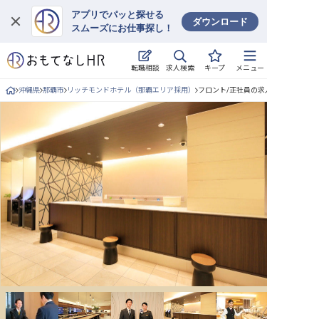
アプリでパッと探せる
ダウンロード
スムーズにお仕事探し！
ログイン
求人検索
転職相談
キープ
メニュー
求人・施設を探す
沖縄県
那覇市
リッチモンドホテル（那覇エリア採用）
フロント/正社員の求人詳細
キープした求人
就職・転職 合同説明会
おもてなしHRについて
ご利用の流れ
よくある質問
ホテル・宿泊業界情報コラム