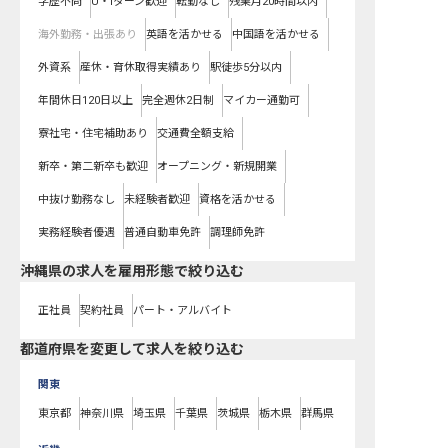
学歴不問
U・Iターン歓迎
転勤なし
残業月20時間以内
海外勤務・出張あり
英語を活かせる
中国語を活かせる
外資系
産休・育休取得実績あり
駅徒歩5分以内
年間休日120日以上
完全週休2日制
マイカー通勤可
寮社宅・住宅補助あり
交通費全額支給
新卒・第二新卒も歓迎
オープニング・新規開業
中抜け勤務なし
未経験者歓迎
資格を活かせる
実務経験者優遇
普通自動車免許
調理師免許
沖縄県の求人を雇用形態で絞り込む
正社員
契約社員
パート・アルバイト
都道府県を変更して求人を絞り込む
関東
東京都
神奈川県
埼玉県
千葉県
茨城県
栃木県
群馬県