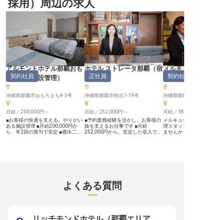
採用）周辺の求人
ちと一緒に、特別な石垣島体験をお
てなし、寛ぎと癒しの空間を提供し
約、レンタルサービスな
届けしませんか？ ー♦快適な島Life
ていきましょう。※2023年6月22日
の思い出づくりに直接関
が叶うIHGグループの好待遇♦ー ・
時点の情報です。
です。初めての方でも安
年間休日120日 ・1食300円の社員
プアップ研修あり！一緒
食堂 ・宿泊＆料飲施設の優待制度
「また来たい」という言
・単身寮（応相談 ※空きがあれ
ていきましょう。自然豊
ば） ・頑張りをインセンティブで
で、あなたのホスピタリ
しっかり評価 ・充実した研修制度
ます。 ーー【チームで成長！スキ
――――――――――――――――――――
ルアップできる職場環境】
>>楽園で働くという選択肢<< 石垣
からでも安心してスター
島の伝統とモダンが融合した当ホテ
境をご用意しています。
ルで、フロントオフィススタッフを
ルシステムの基本操作か
アルモントホテル那覇おも
ホテル ストレータ那覇
（
宿
メルキュールホテ
募集中です。受付対応～館内案内な
し、徐々に業務の幅を広
契約社員
正社員
契約社員
ろまち
（
施設管理
）
泊予約
）
覇
（
総務・経理・
どに携わり、お客様のサポートをお
しょう！経験者の方には
任せします。 初めての環境に不安
ションや人材育成など、
がある方も大丈夫。一緒に働く仲間
キルを活かせるポジショ
は互いを認め合い、助け合う気持ち
沖縄県那覇市おもろまち4-3-8
沖縄県那覇市牧志1-19-8
意。シフト制なので、プ
沖縄県那覇市壺川3-3-19
を大切にしています。石垣島の美し
との両立も可能です。チ
い自然に囲まれた生活が、あなたを
を大切にしながら、一人
月給／200,000円～
月給／252,000円～
月給／180,000円～
待っていますよ。
長できる職場です。南国
らではの温かい雰囲気の
■お客様の快適を支える、やりがい
■予約業務経験を活かし、お客様の
メルキュールホテル沖縄
たの接客スキルを磨きま
ある施設管理 ■月給200,000円か
旅を支えるお仕事です ■月給
理スタッフとして新しい
※2025年07月17日時点
ら、年2回の賞与で安定 ■週休二日
252,000円から、安定した収入で安
ませんか？月給180,000～2
制でプライベートも充実、有給休暇
心の生活を ■年間休日117日、夏
円で、通常の経理業務に
も ■ゆいレールおもろまち駅徒歩4
季・冬季休暇でプライベートも充実
売上の管理や予約システ
分、通勤便利 ーー【お客様の笑顔
■交通費全額支給（上限あり）、パ
を担当。契約社員から正
を育む、快適な空間づくり】 アル
ーキング代補助で通勤も快適 ーー
用も可能です。沖縄の地
モントホテル那覇おもろまちでは、
【お客様の心に残るおもてなしを】
のスキルを活かし、さら
お客様が心から安らぎ、快適にお過
お客様からの宿泊予約受付や各種プ
目指しましょう。心温ま
ごしいただけるよう、細やかなおも
ランのお問い合わせ対応を通じて、
があなたを待っています。※
てなしを大切にしています。 施設
旅の始まりを彩る大切な役割を担っ
04月17日時点の情報です
よくある質問
管理の役割は、まさにそのおもてな
ていただきます。 お電話やメール
しの土台を築くこと。 館内の設備
での丁寧なコミュニケーションを心
や備品が常に最良の状態であるよ
がけ、お客様一人ひとりのご要望に
う、日々の点検や修繕を通じて、お
寄り添い、心温まるおもてなしを提
客様に安心と快適な滞在を提供しま
供してください。 あなたの細やか
す。 あなたの技術が、お客様の笑
な気配りが、お客様にとって忘れら
リッチモンドホテル（那覇エリア