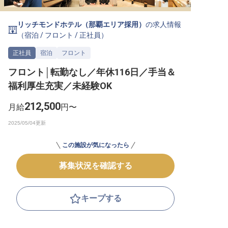
転職サポートに申し込む
無料
リッチモンドホテル（那覇エリア採用）
の求人情報
（
宿泊
/
フロント
/
正社員
）
採用をお考えの企業様へ
正社員
宿泊
フロント
フロント│転勤なし／年休116日／手当＆
福利厚生充実／未経験OK
212,500
月給
円〜
この施設が気になったら
募集状況を確認する
キープする