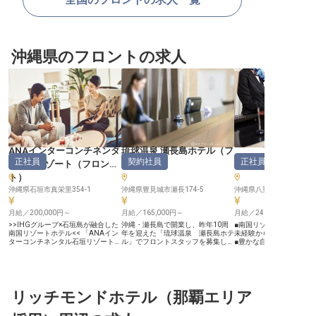
沖縄県のフロントの求人
ANAインターコンチネンタ
琉球温泉 瀬長島ホテル
（
フ
はいむるぶし
正社員
契約社員
正社員
ル石垣リゾート
（
フロン
ロント
）
ト
）
沖縄県石垣市真栄里354-1
沖縄県豊見城市瀬長174-5
月給／200,000円～
月給／165,000円～
月給／240,000円～
>>IHGグループ×石垣島が融合した
沖縄・瀬長島で開業し、昨年10周
■南国リゾートで輝くおも
南国リゾートホテル<< 「ANAイン
年を迎えた「琉球温泉 瀬長島ホテ
未経験から始められるフ
ターコンチネンタル石垣リゾート」
ル」でフロントスタッフを募集して
■豊かな自然と共に成長
は、世界的ホスピタリティブラン
います。2年目以降、年2回の昇
■多彩なアクティビティ
ド・IHGホテルズ&リゾーツの一員
給・賞与があり、皆さんの頑張りを
れる ーー【楽園のような環境で心
として国内外のお客様をお迎えして
しっかりと評価。未経験の方でも、
に残るおもてなしを】 美
います。 国内初のクラブインター
笑顔で明るい対応ができる方や「ま
囲まれた「はいむるぶし
コンチネンタル棟を含む4棟を開業
ずやってみよう！」というチャレン
様の特別な時間をサポー
し、リゾート感あふれる客室バルコ
リッチモンドホテル（那覇エリア
ジ精神のある方を求めています。沖
か？チェックイン・アウ
ニーからはエメラルドグリーンに輝
縄人気の観光地・瀬長島にある当ホ
ちろん、スノーケルやダ
くマエサトビーチを一望！ぜひ私た
テルで、私たちと一緒にお客様をも
ど南国ならではのアクテ