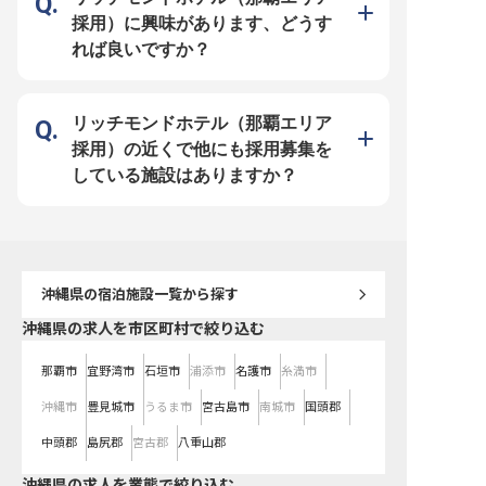
顔と感動に直結する、やりがい溢れ
れない滞在の第一歩となります。
るお仕事です。 ーー【チームで支
ーー【働きやすい環境とキャリアア
採用）に興味があります、どうす
え合う、成長できる職場環境】 当
ップの機会】 シフト制勤務でプラ
ホテルでは、施設管理のスタッフも
イベートとの両立がしやすく、年間
れば良いですか？
ホテルを支える大切な一員です。
休日も充実しています。 入社1年ご
フロントや客室スタッフと密に連携
とに宿泊券が贈られる制度や、社員
を取りながら、お客様にとって最高
割引、社員紹介制度など、長く安心
の環境を共に創り上げていきます。
して働ける福利厚生も魅力です。
社会保険完備はもちろん、資格手当
予約業務の経験を活かし、さらなる
制度もあり、あなたのスキルアップ
スキルアップを目指せる環境です。
リッチモンドホテル（那覇エリア
を積極的にサポート。 安定した環
語学力をお持ちの方は、国際色豊か
境で長く働きながら、専門性を高
なお客様との出会いを通じて、活躍
採用）の近くで他にも採用募集を
め、ホテル運営に貢献できる喜びを
の場を広げられます。 ※2026年03
感じていただけます。 共に成長
月06日時点の情報です
している施設はありますか？
し、お客様に愛されるホテルを築き
ましょう。 ※2026年2月6日時点の
情報です
沖縄県
の宿泊施設一覧から探す
沖縄県の求人を市区町村で絞り込む
那覇市
宜野湾市
石垣市
浦添市
名護市
糸満市
沖縄市
豊見城市
うるま市
宮古島市
南城市
国頭郡
中頭郡
島尻郡
宮古郡
八重山郡
沖縄県の求人を業態で絞り込む