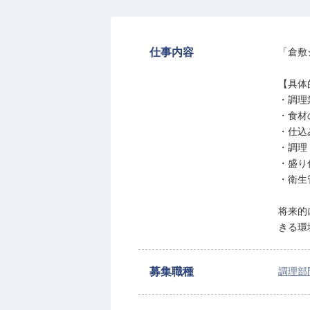
仕事内容
「倉敷
【具体
・調理
・⾷材
・仕込
・調理
・盛り
・衛生
将来的
きる環
募集職種
調理部