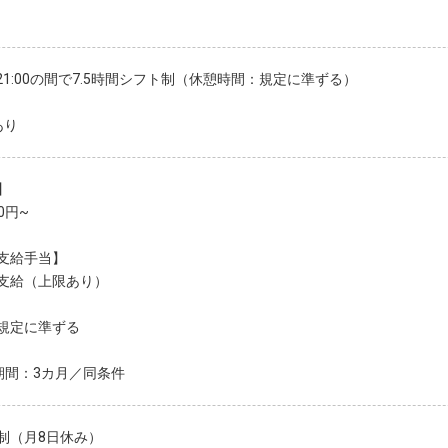
0～21:00の間で7.5時間シフト制（休憩時間：規定に準ずる）
あり
】
00円~
支給手当】
支給（上限あり）
規定に準ずる
期間：3カ月／同条件
制（月8日休み）