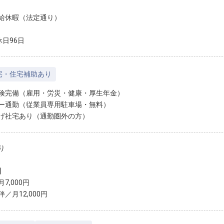
給休暇（法定通り）
休日96日
宅・住宅補助あり
険完備（雇用・労災・健康・厚生年金）
ー通勤（従業員専用駐車場・無料）
げ社宅あり（通勤圏外の⽅）
り
】
7,000円
／⽉12,000円