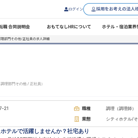
採用をお考えの法人
ログイン
転職 合同説明会
おもてなしHRについて
ホテル・宿泊業界
調理部門その他/正社員の求人詳細
/
調理部門その他
/
正社員
）
−21
職種
調理（調理師） 
業態
シティホテル/
たホテルで活躍しませんか？社宅あり