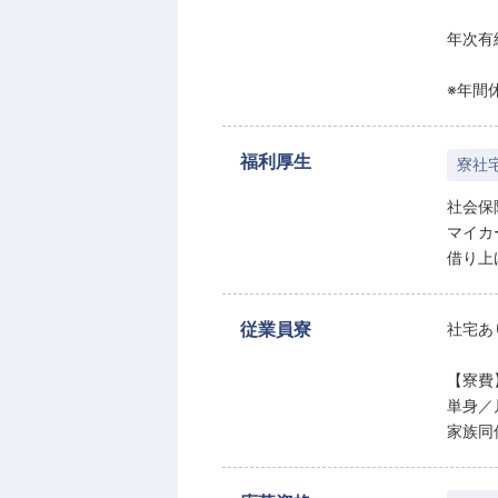
年次有
※年間
福利厚生
寮社
社会保
マイカ
借り上
従業員寮
社宅あ
【寮費
単⾝／⽉
家族同伴