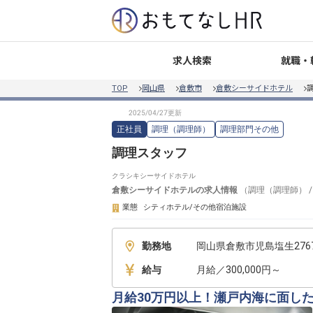
就職・
求人検索
TOP
岡山県
倉敷市
倉敷シーサイドホテル
正社員
調理（調理師）
調理部門その他
調理スタッフ
クラシキシーサイドホテル
倉敷シーサイドホテル
の求人情報
（
調理（調理師）
業態
シティホテル/その他宿泊施設
勤務地
岡山県倉敷市児島塩生2767
給与
月給／300,000円～
月給30万円以上！瀬戸内海に面し