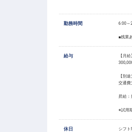
勤務時間
6:0
■残業
給与
【月給
300,0
【別途
交通費
昇給：
※試用
休日
シフト