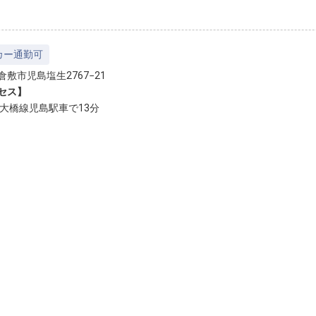
カー通勤可
倉敷市児島塩生2767−21
セス】
戸大橋線児島駅車で13分