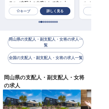
テル／支配人の右腕として立ち上
ル／立ち上げ
げに参画
詳しく見る
キープ
岡山県の支配人・副支配人・女将の求人一
覧
全国の支配人・副支配人・女将の求人一覧
岡山県の支配人・副支配人・女将
の求人