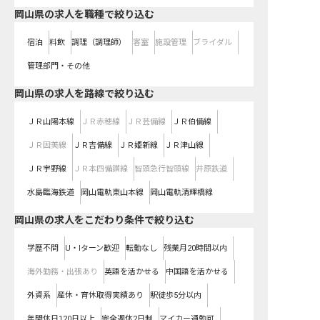
岡山県の求人を職種で絞り込む
宿泊
料飲
調理（調理師）
客室
施設管理
ブライダル
管理部門・その他
岡山県
の求人を路線で絞り込む
ＪＲ山陽本線
ＪＲ赤穂線
ＪＲ芸備線
ＪＲ伯備線
ＪＲ因美線
ＪＲ吉備線
ＪＲ姫新線
ＪＲ津山線
ＪＲ宇野線
ＪＲ本四備讃線
智頭急行智頭線
井原鉄道
水島臨海鉄道
岡山電軌東山本線
岡山電軌清輝橋線
岡山県の求人をこだわり条件で絞り込む
学歴不問
U・Iターン歓迎
転勤なし
残業月20時間以内
海外勤務・出張あり
英語を活かせる
中国語を活かせる
外資系
産休・育休取得実績あり
駅徒歩5分以内
年間休日120日以上
完全週休2日制
マイカー通勤可