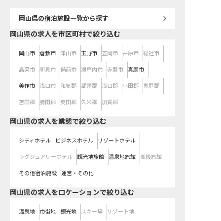
岡山県
の宿泊施設一覧から探す
岡山県の求人を市区町村で絞り込む
岡山市
倉敷市
津山市
玉野市
笠岡市
井原市
総社市
高梁市
新見市
備前市
瀬戸内市
赤磐市
真庭市
美作市
浅口市
和気郡
都窪郡
浅口郡
小田郡
真庭郡
苫田郡
勝田郡
英田郡
久米郡
加賀郡
岡山県の求人を業態で絞り込む
シティホテル
ビジネスホテル
リゾートホテル
ラグジュアリーホテル
観光地旅館
温泉地旅館
高級旅館
その他宿泊施設
運営・その他
岡山県の求人をロケーションで絞り込む
温泉地
市街地
観光地
スキー場
リゾート地