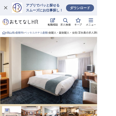
アプリでパッと探せる
ダウンロード
スムーズにお仕事探し！
ログイン
求人検索
転職相談
キープ
メニュー
求人・施設を探す
岡山県
倉敷市
ベッセルホテル倉敷
支配人・副支配人・女将/正社員の求人詳細
キープした求人
就職・転職 合同説明会
おもてなしHRについて
ご利用の流れ
よくある質問
ホテル・宿泊業界情報コラム