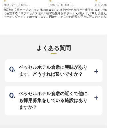
す。定期健康診断や退職金制度など
実。 安心して長く働ける
福利厚生も充実しており、長期的に
月給／230,000円～
月給／200,000円～
キャリアアップを目指し
月給／300,000円～
安心して活躍できる環境が整ってい
2025年12月オープン、海の目の前
■安心の借上げ社宅制度と住宅手当
楽しい食のひとときをプ
ます。 ※2026年6月23日時点の情報
に位置する「リブマックス瀬戸大橋
で新生活をサポート ■月給200,000
しませんか？調理マネジ
です
ビーチリゾート」でホテルフロント
円から、あなたの経験を正当に評価
のある方、歓迎します！
のキャリアを築きませんか？スタッ
■駅チカ徒歩5分、通勤便利な立地
キャリアを活かして勤務
フ同士のコミュニケーションも活発
で毎日を快適に ■お客様の笑顔を創
できる環境です。新しい
で、他部署との連携も豊富な当社。
るおもてなしの心、未経験からでも
えの方には社員寮をご用
昇給・昇格・キャリアップの充実し
歓迎 ーー【お客様の旅を彩る、心
す。水島臨海鉄道常盤駅
た福利厚生でがんばりはしっかり還
温まるおもてなし】 倉敷の地で、
分の場所にある、全155
元されますので未経験でも活躍でき
お客様にとって忘れられない滞在を
びのホテル倉敷水島」。
ます！ ＼魅力的な待遇が盛りだく
演出するフロントスタッフを募集し
対応した洗濯機を備える
さん！／ ■年間休日120日！リゾー
ています。 チェックインからチェ
り、ビジネスやレジャー
よくある質問
トライフも楽しめる休日日数 ■社員
ックアウトまで、お客様一人ひとり
て訪れるお客様をお迎え
寮無料。U・Iターンにもおすすめ ■
に寄り添い、細やかな気配りで快適
す。※この求人は2022年
月給25万円～！昇給・昇格制度あ
な時間を提供することが私たちの喜
点の情報です
り ■未経験OK。「やってみたい」
びです。道案内や観光情報のご提
そんな思いのある方を歓迎します
供、お問い合わせへの丁寧な対応を
《安定企業ならでは！働きやすさを
通じて、お客様の旅がより豊かなも
ベッセルホテル倉敷に興味があり
追求したサポート体制》 1998年に
のになるよう心を込めてサポートし
不動産仲介から始め、今ではホテル
てください。 あなたの温かい笑顔
ます、どうすれば良いですか？
やマンション、飲食と幅広く事業を
と心遣いが、お客様の思い出を彩り
展開している「株式会社リブマック
ます。 ーー【成長を支える環境
ス」。安定基盤をもつ当社ならでは
と、長く働ける安心感】 私たち
の好待遇をご用意しています。社員
は、お客様だけでなく、働くスタッ
寮はなんと全額会社負担（水道・光
フも大切にするホテルです。 入社
熱費のみ自己負担）！年間休日は業
時期に応じた研修で、ホテル業務の
ベッセルホテル倉敷の近くで他に
界屈指の120日のため、自分の時間
基本から丁寧にお教えしますので、
を確保しつつ無理のない働き方を実
未経験の方も安心してスタートでき
も採用募集をしている施設はあり
現できます。幅広いスキルを身に付
ます。社会保険完備はもちろん、昇
けて、充実した昇給・昇格・キャリ
給や賞与で日頃の頑張りをしっかり
ますか？
アアップ制度で思う存分成長してく
評価。チームワークを大切にする温
ださい！
かい職場で、互いに助け合いながら
成長できる環境です。 借上げ社宅
制度や住宅手当もあり、長く安定し
てキャリアを築けるでしょう。
※2025年11月17日時点の情報です