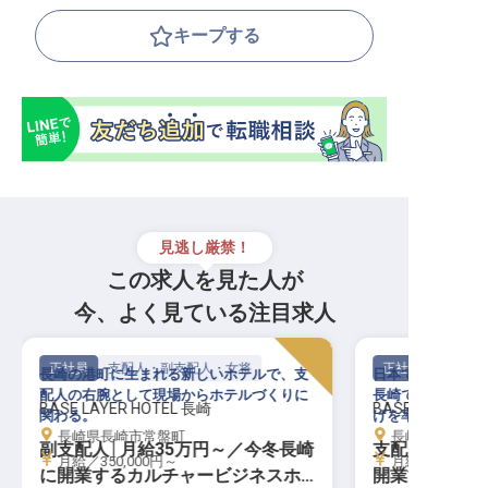
キープする
見逃し厳禁！
この求人を見た人が
今、よく見ている注目求人
正社員
支配人・副支配人・女将
正社員
長崎の港町に生まれる新しいホテルで、支
日本で最初に西洋
配人の右腕として現場からホテルづくりに
長崎で、新しいカ
BASE LAYER HOTEL 長崎
BASE LAYER H
関わる。
げを率いる。
長崎県長崎市常盤町
長崎県長崎市
副支配人│月給35万円～／今冬長崎
支配人│月給4
月給／350,000円～
月給／450,00
に開業するカルチャービジネスホ
開業するカル