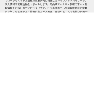
ではベッセルホテル倉敷の募集情報に精通したキャリアアドバイザーが、
求人情報や転職活動をサポートします。岡山県でホテル・旅館の求人・転
職情報をお探しの方にピッタリです。ビジネスホテルや温泉旅館など
倉敷
市
で気になるホテル・旅館の求人があれば、電話やメールでお問い合わせ
ください。ホテル・旅館の求人・就職・転職なら【おもてなしHR】
おもてなしHR
が
あなたのお仕事探しを
お手伝いします！
サポート登録後の流れ
サポート

電話で

マッチする

企業と

内定

登録
ヒアリング
求人をご紹介
面接
入社
宿泊業界専任のキャリアアドバイザーがあなたの転
職活動を徹底サポート!
納得できる転職先をご提案いたします。