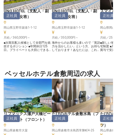
UNO HOTEL
（
支配人・副
UNO HOTEL
（
支配人・副
スマイルホテル岡
正社員
正社員
正社員
支配人・女将
）
支配人・女将
）
人・副支配人・女
岡山県玉野市築港1-1-12
岡山県玉野市築港1-1-12
岡山県岡山市北区磨屋町10
月給／360,000円～
月給／350,000円～
月給／250,000円～
■次期支配人候補として全部門を統
海外からのお客様も多いので「英語
■新しい地での挑戦を支
括するポジション ■年間休日125
力を活かしたい」という方、お待ち
宅制度 ■月給250,000
日。プライベートも大切にできる環
しております！あなたには、これま
賞与で安定収入 ■月9～1
境 ■引越・入居初期費用サポートあ
での経験を存分に発揮して活躍でき
特別休暇でプライベートも
り。安心して移住できる ■支配人経
る環境をご用意しました。月給が
格取得支援や従業員割引
験不問。マネジメントスキルを磨け
35万円～支給される好待遇な職
援 ーー【お客様の心に残るおもて
るチャンス ーー【瀬戸内の玄関口
場。長く働いていただけるよう、給
なしを追求する】 ホテル
で、"おもてなし"の新しいかたちを
与面でのサポート体制を整えていま
験を活かし、お客様に最
一緒に】 UNO HOTELは、瀬戸内海
ベッセルホテル倉敷周辺の求人
す。新生活をお考えの方に安心の単
提供するお仕事です。 フ
へのアクセス拠点として知られる宇
身寮を完備。当ホテルではセパレー
務はもちろん、売上管理
野港に位置するホテルです。国内外
トルームを採用しており、長期滞在
成、施設運営全般に携わ
からのゲストをお迎えする当施設で
中も快適に過ごせるプライベート空
の顔としてお客様をお迎
は、心のこもったサービスと上質な
間を提供しています。※この求人は
細やかな気配りと温かい
滞在体験の提供を大切にしていま
2023年2月9日時点の情報です
れるすべての方に心安ら
す。英語対応も含めたグローバルな
を演出してください。 あ
接客環境の中で、あなたのホスピタ
スピタリティが、お客様
リティマインドを存分に発揮してい
出をより豊かなものにします
ただけます。 ーー【あなたの経験
ー【成長を実感できる環
とビジョンで、ホテル全体を動かし
サポート体制】 副支配人
ていく】 各部門の統括から売上管
ジャー候補として、ホテ
リブマックス瀬戸大橋ビー
たびのホテル倉敷水島
（
フ
たびのホテル倉敷
理・レベニューマネジメント、商品
核を担う重要なポジショ
正社員
正社員
正社員
企画・広報活動まで、ホテル運営の
フロント経験を活かし、
チリゾート
（
フロント
）
ロント
）
理長・マネージャ
すべてに関わることができるのがこ
ジメントスキルを磨くこ
フ
）
のポジションの魅力です。支配人と
す。 資格取得奨励制度や
しての経験がなくても、マネージャ
引制度など、あなたの成
岡山県倉敷市大畠
岡山県倉敷市水島西常磐町4-25
岡山県倉敷市水島西常磐町4
ー職以上のご経験があれば歓迎しま
生活をサポートする福利