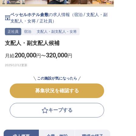
転職サポートに申し込む
無料
ベッセルホテル倉敷
の求人情報（
宿泊
/
支配人・副
支配人・女将
/
正社員
）
採用をお考えの企業様へ
正社員
宿泊
支配人・副支配人・女将
支配人・副支配人候補
200,000
320,000
月給
円〜
円
この施設が気になったら
募集状況を確認する
キープする