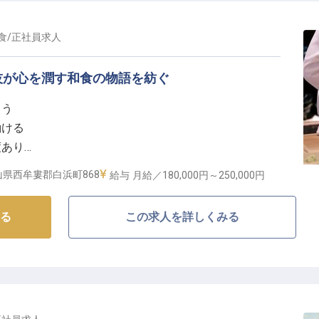
食
/
正社員
求人
技が心を潤す和食の物語を紡ぐ
るう
働ける
度あり
調理の仕事
山県西牟婁郡白浜町868
給与
月給／180,000円～
250,000円
で和の技を磨く】
る
この求人を詳しくみる
荘グランドホテル」で、和食の腕を振るいませんか？当
して、多くのお客様に愛されてきました。
料理で、お客様をおもてなし！調理長のもと、仕込みか
ただきます。
お客様の笑顔を創り出す喜びを一緒に感じましょう！