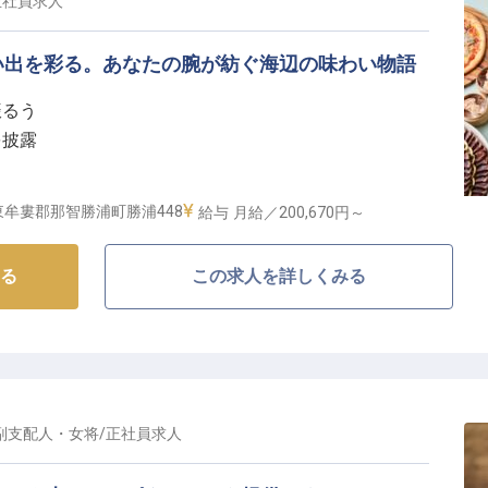
正社員
求人
でスキルアップ】
管理から調理作業まで幅広く担当していただきます。未
い出を彩る。あなたの腕が紡ぐ海辺の味わい物語
かりサポート！
振るう
道光熱費）の独身寮に入寮可能で、遠方からの就職も安心で
を披露
＆リゾートグループの各施設を社員・家族割引で利用で
環境
ながら、プロの和食調理人としてのキャリアを築いてい
牟婁郡那智勝浦町勝浦448
給与
月給／200,670円～
なす至福の空間】
る
この求人を詳しくみる
楼」は、温泉と海の幸を楽しむ癒しのリゾート。四季
理でお客様に感動をお届けしています。オープンキッチ
る臨場感と、出来立ての料理を提供する喜びを味わえま
もてなしの心」と「料理の技」を大切にしながら、お客
。
副支配人・女将
/
正社員
求人
客様の笑顔につながる職場】