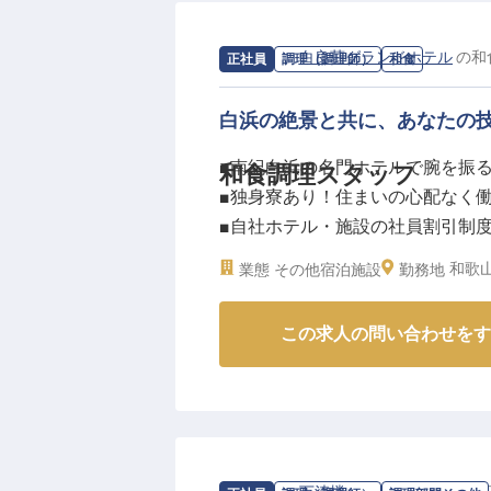
求人情報：
白良荘グランドホテル
の
和
正社員
調理（調理師）
和食
白浜の絶景と共に、あなたの
■南紀白浜の名門ホテルで腕を振
和食調理スタッフ
■独身寮あり！住まいの心配なく
■自社ホテル・施設の社員割引制
■チームワークを大切にする和食
和歌
業態
その他宿泊施設
勤務地
ーー【白浜の海を望む名門ホテル
この求人の問い合わせをす
白良浜の美しい景観を望む「白良
ホテルは南紀白浜を代表する宿と
旬の海の幸や地元食材を活かした
ら調理まで和食全般に携わってい
一つひとつの工程に想いを込め、