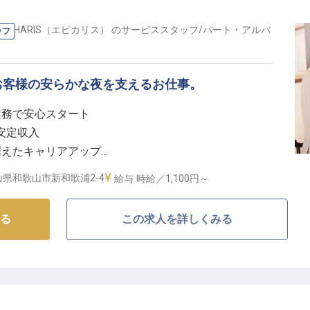
rt EPICHARIS（エピカリス）
の
サービススタッフ
/
パート・アルバ
ッフ
お客様の安らかな夜を支えるお仕事。
業務で安心スタート
で安定収入
据えたキャリアアップ
落ち着いた環境で働く
県和歌山市新和歌浦2-4
給与
時給／1,100円～
心安らぐおもてなし】
る
この求人を詳しくみる
t EPICHARISは、和歌浦の壮大な自然に抱かれたリゾート施設で
くまでリラックスできる空間を提供しています。
て眠りにつけるよう、静かで清潔な環境を維持すること