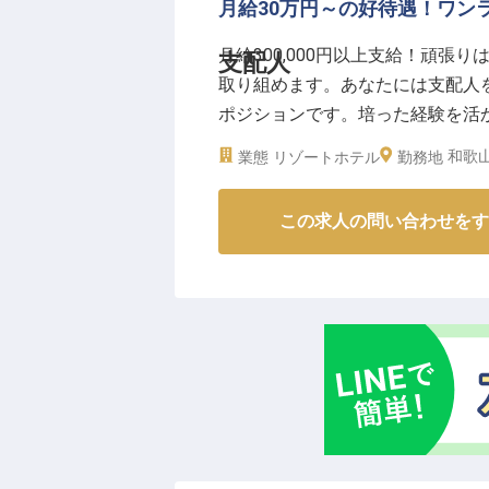
お客様の目の前で調理するオープ
月給30万円～の好待遇！ワン
て返ってきます。先輩スタッフが
月給300,000円以上支給！頑
支配人
キルアップできる環境です。シフ
取り組めます。あなたには支配人
働けます。JR「紀伊勝浦駅」か
ポジションです。培った経験を活
がら、プロの料理人として成長で
ンパスseaは、男湯・女湯それぞ
※2025年09月08日時点の情報です
和歌山
業態
リゾートホテル
勤務地
れる南紀白浜温泉を、海風を感じ
は2023年9月20日時点の情報です
この求人の問い合わせをす