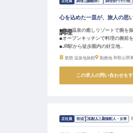
求人情報：
万清楼
の
調理部門その他
/
正社員
調理（調理師）
調理部門その他
ーー【チームで成長！安心の環境
調理長の指導のもと、食材発注や
心を込めた一皿が、旅人の思
経験の業務も先輩スタッフがしっ
■海と温泉の癒しリゾートで腕を
調理
30歳までは月20,000円（+水
■オープンキッチンで料理の腕前
す！さらに、グランビスタホテル
■JR駅から徒歩圏内の好立地
きる特典も魅力！
■技術とおもてなしの心を磨ける
ワークライフバランスを大切にし
和歌山県東
業態
温泉地旅館
勤務地
きましょう！
ーー【和の伝統と海の恵みが織り
※2025年09月08日時点の情報です
この求人の問い合わせをす
紀伊半島の美しい海を望む「万清
折々の新鮮な海の幸を活かした料
ンでは、お客様の目の前で調理す
す。伝統ある旅館ならではの「お
様の特別な時間を演出しています
求人情報：
グランパスSea
の
支配人・
正社員
宿泊
支配人・副支配人・女将
ーー【あなたの「おいしい」がお