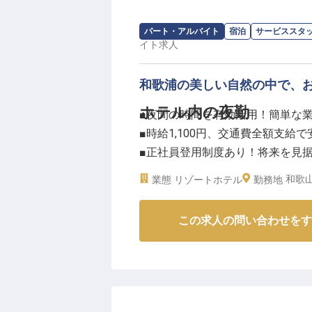
求人情報：
Wakanoura Nature Reso
パート・アルバイト
宿泊
サービススタ
イト
求人
和歌浦の美しい自然の中で、
ホテル内の夜勤
■夜間の時間を有効活用！簡単な
■時給1,100円、交通費全額支給
■正社員登用制度あり！将来を見
■美しい和歌浦の自然に囲まれ、
和歌山
業態
リゾートホテル
勤務地
ーー【和歌浦の自然が織りなす、
この求人の問い合わせをす
Wakanoura Nature Resor
す。
お客様が日々の喧騒を忘れ、心ゆ
夜間のお仕事は、お客様が安心し
が中心。