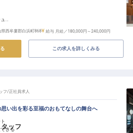
シュ
ップ
山県西牟婁郡白浜町868
給与
月給／180,000円～
240,000円
のこもったおもてなしを】
る
この求人を詳しくみる
白浜の海を望む老舗リゾートホテル。四季折々の絶景と
で、多くのお客様に愛され続けています。
言える重要なポジション。電話やメールでのご予約対応
プランのご提案まで、心温まるおもてなしの第一歩を担
の素敵な旅の思い出づくりに貢献しませんか？
ッフ
/
正社員
求人
もてなしのプロフェッショナルへ】
の思い出を彩る至福のおもてなしの舞台へ
がら、お客様に最高のご滞在をご提供するための要とな
ート
に指導しますので、ホテル業界が初めての方でも安心し
スタッフ
験できる