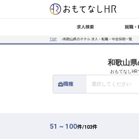
就職・
求人検索
TOP
和歌山県のホテル 求人・転職・中途採用一覧
和歌山県
おもてなしH
職種
選択してください
51 ~ 100
件/
103
件