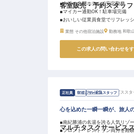
■白浜の名門ホテルで安定勤務
客室販売・予約スタッフ
■マイカー通勤OK！駐車場完備
■おいしい従業員食堂でリフレッ
■おもてなしの最前線でスキルア
和歌
業態
その他宿泊施設
勤務地
ーー【南紀白浜の老舗ホテルで心
この求人の問い合わせをす
白良荘グランドホテルは、美しい
温泉、豊かな食材を活かした料理
予約部門は、ホテルの「顔」とも
から、お客様のご要望に合わせた
って頂きます！
南紀白浜の魅力とともに、お客様
求人情報：
ホテル浦島
の
サービススタ
正社員
宿泊
サービススタッフ
ーー【チームワークを大切に、お
心を込めた一瞬一瞬が、旅人
予約部門は様々な部署と連携しな
■南紀勝浦の名湯を誇る人気リゾ
る部署です！先輩スタッフが丁寧
マルチタスクサービス
■フロント・レストラン両方を経
てスタートできます。