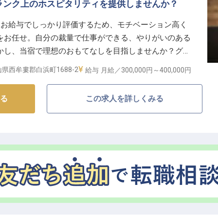
ンキッチンでは、あなたの腕前と笑顔が直接喜びとなっ
ランク上のホスピタリティを提供しませんか？
丁寧に指導しますので、調理経験の浅い方も安心してス
張りはお給与でしっかり評価するため、モチベーション高く
ト制で働きやすく、月平均残業は10時間程度と無理なく
をお任せ。自分の裁量で仕事ができる、やりがいのある
ら徒歩約7分と通勤にも便利。地元の新鮮な食材に触れな
かし、当宿で理想のおもてなしを目指しませんか？グラ
きる職場であなたの力を発揮してみませんか？
れに3つの露天風呂を完備。日本三古湯の一つに数えら
県西牟婁郡白浜町1688-2
給与
月給／300,000円～
400,000円
ながら堪能するひとときを提供しています。※この求人
る
この求人を詳しくみる