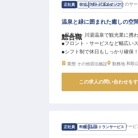
簡単な片付けや清掃、巡回を通じ
求人情報：
山水館 川湯みどりや
の
サー
正社員
宿泊
サービススタッフ
もてなしの一環です。
自然の息吹を感じながら、お客様
温泉と緑に囲まれた癒しの空
■温泉地・川湯温泉で観光業に携
総合職
ーー【働きやすさを追求した環境
■フロント・サービスなど幅広い
当施設では、スタッフ一人ひとり
■シフト制で休日もしっかり確保
夜勤のお仕事は、23時から翌朝6
■自然豊かな環境で心身ともに充
時給1,100円に加え、交通費は
和歌
業態
その他宿泊施設
勤務地
社会保険完備はもちろん、正社員
ーー【熊野の自然に囲まれた温泉
アアップを目指せる道も開かれて
この求人の問い合わせをす
川湯温泉に佇む「川湯みどりや」
車・バイク通勤も可能で、美しい
折々の自然に囲まれた環境で、全
※2026年04月13日時点の情報です
ができます。フロント業務や料飲
ながら、「また来たい」と思って
温泉地ならではの癒しの空間で、
に満ちたお仕事です！
求人情報：
葵庭園
の
レストランサービ
正社員
料飲
レストランサービス