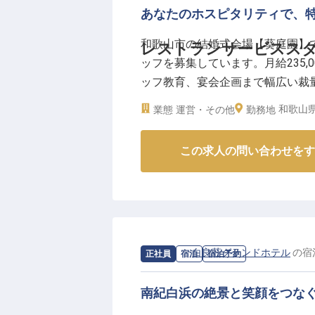
ーー【未経験からでも安心！チー
あなたのホスピタリティで、
新卒の方も安心してスタートでき
和歌山市の結婚式会場【葵庭園】
レストランサービスス
務、レストランサービス、予約対
ッフを募集しています。月給235,0
フェッショナルへと成長できます
ッフ教育、宴会企画まで幅広い裁
スも大切にしています。チームワ
り、サプライズやおもてなしが好
スピタリティを磨きながら、観光
和歌山県
業態
運営・その他
勤務地
がら、心温まるウエディングを一
※2025年09月08日時点の情報です
※2025年05月19日時点の情報です
この求人の問い合わせをす
求人情報：
白良荘グランドホテル
の
宿
正社員
宿泊
宿泊予約
南紀白浜の絶景と笑顔をつな