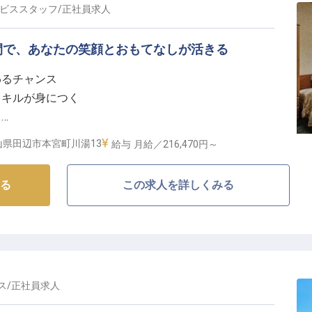
て、お客様の安らかな滞在を陰ながら支える、大切なお
ビススタッフ
/
正社員
求人
に寄り添う温かいサービスを共に提供しませんか。
間で、あなたの笑顔とおもてなしが活きる
わるチャンス
と、未来を拓くキャリアパス】
スキルが身につく
が安心して長く働ける環境を大切にしています。
！
時半までの時間帯で、簡単な業務が中心。
実した毎日
全額支給されるため、通勤の負担も軽減されます。
山県田辺市本宮町川湯13
給与
月給／216,470円～
登用制度も設けており、パート・アルバイトからキャリ
宿でおもてなしの心を育む】
います。
る
この求人を詳しくみる
は、熊野古道の近くに位置する歴史ある温泉宿。四季
景色を眺めながら快適に通勤できます。
国各地からのお客様をおもてなしする喜びを感じること
サービスなど、ホテルスタッフとして幅広い経験を積み
いただけるサービスを一緒に創り上げていきましょう。
お客様の大切な思い出づくりをサポートする、やりがい
ス
/
正社員
求人