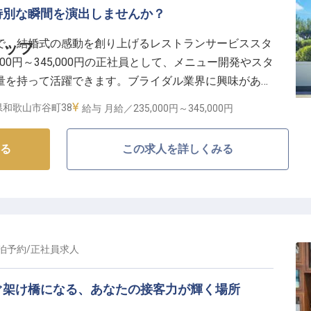
ムワークで成長できる職場環境】
特別な瞬間を演出しませんか？
るよう、先輩スタッフがしっかりサポート。フロント業
で、結婚式の感動を創り上げるレストランサービススタ
タッフ
応など様々な業務を経験することで、ホテル運営のプロ
00円～345,000円の正社員として、メニュー開発やスタ
！月平均残業時間は10時間程度と、ワークライフバラン
量を持って活躍できます。ブライダル業界に興味があ
ークを大切にする和やかな職場で、おもてなしの心とホ
きなあなたにぴったりの職場です。新たな経験を積みな
業界のキャリアを築いていきませんか？
和歌山市谷町38
給与
月給／235,000円～
345,000円
緒に運営しましょう。
る
この求人を詳しくみる
泊予約
/
正社員
求人
ぐ架け橋になる、あなたの接客力が輝く場所