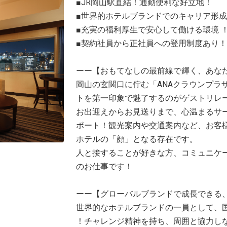
■JR岡山駅直結！通勤便利な好立地！
■世界的ホテルブランドでのキャリア形
■充実の福利厚生で安心して働ける環境 
■契約社員から正社員への登用制度あり！
ーー【おもてなしの最前線で輝く、あな
岡山の玄関口に佇む「ANAクラウンプラ
トを第一印象で魅了するのがゲストリレ
お出迎えからお見送りまで、心温まるサ
ポート！観光案内や交通案内など、お客
ホテルの「顔」となる存在です。
人と接することが好きな方、コミュニケ
のお仕事です！
ーー【グローバルブランドで成長できる
世界的なホテルブランドの一員として、
！チャレンジ精神を持ち、周囲と協力し