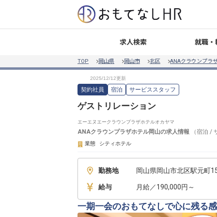
就職・
求人検索
TOP
岡山県
岡山市
北区
ANAクラウンプラ
契約社員
宿泊
サービススタッフ
ゲストリレーション
エーエヌエークラウンプラザホテルオカヤマ
ANAクラウンプラザホテル岡山
の求人情報
（
宿泊
/
業態
シティホテル
勤務地
岡山県岡山市北区駅元町1
給与
月給／190,000円～
一期一会のおもてなしで心に残る感