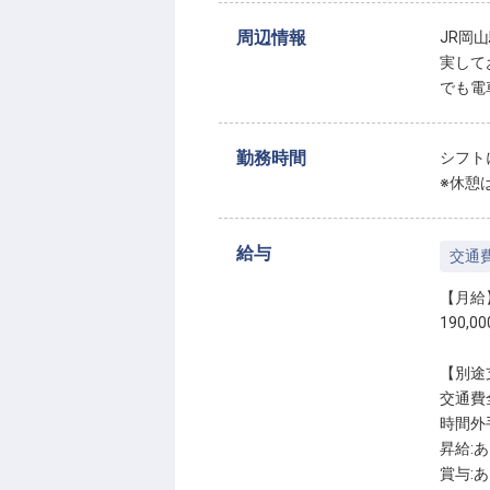
周辺情報
JR岡
実して
でも電
勤務時間
シフト
※休憩
給与
交通
【月給
190,0
【別途
交通費
時間外
昇給:
賞与: