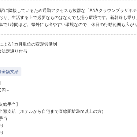
山駅に隣接しているため通勤アクセスも抜群な「ANAクラウンプラザホ
おり、生活する上で必要なものはなんでも揃う環境です。新幹線も乗り
車で1時間ほど。県外にも出やすい環境なので、休日の行動範囲も広が
による1カ月単位の変形労働制
は法定通り付与
費全額支給
】
00円～
支給手当】
全額支給（ホテルから自宅まで直線距離2km以上の方）
手当
あり
あり