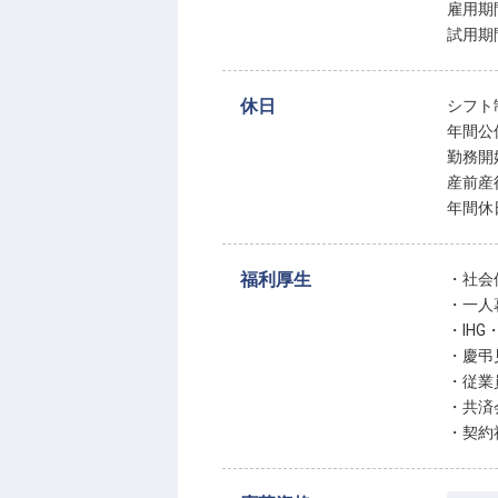
雇用期
試用期
休日
シフト
年間公
勤務開
産前産
年間休
福利厚生
・社会
・一人
・IH
・慶弔
・従業
・共済
・契約