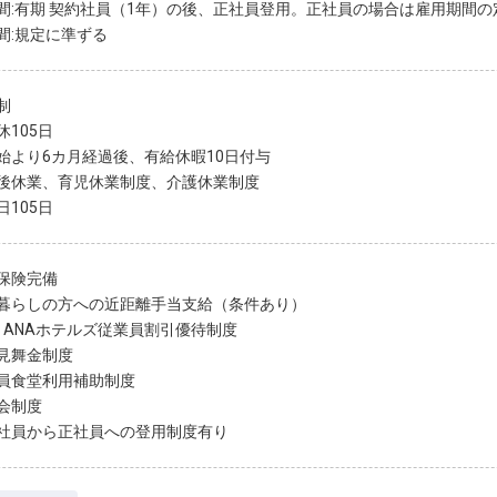
間:有期 契約社員（1年）の後、正社員登用。正社員の場合は雇用期間の
間:規定に準ずる
制
休105日
始より6カ月経過後、有給休暇10日付与
後休業、育児休業制度、介護休業制度
日105日
保険完備
暮らしの方への近距離手当支給（条件あり）
G・ANAホテルズ従業員割引優待制度
見舞金制度
員食堂利用補助制度
会制度
社員から正社員への登用制度有り