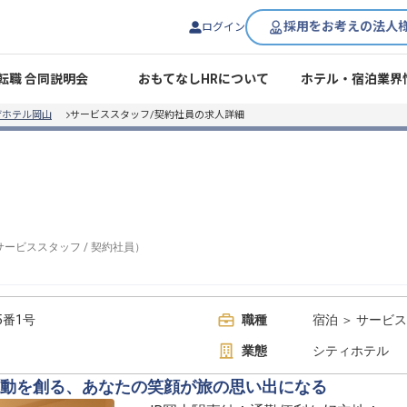
採用をお考えの法人
ログイン
転職 合同説明会
おもてなしHRについて
ホテル・宿泊業界
ザホテル岡山
サービススタッフ/契約社員の求人詳細
サービススタッフ
/
契約社員
）
5番1号
職種
宿泊 ＞ サービ
業態
シティホテル
動を創る、あなたの笑顔が旅の思い出になる