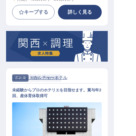
キープする
詳しく見る
リーセントカルチャーホテル
正社員
宿泊
フロント
未経験からプロのホテリエを目指せます。賞与年2
回、産休育休取得可