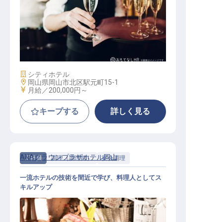
バーテンダー
施設業態
シティホテル
勤務地
岡山県岡山市北区駅元町15-1
給与
月給／200,000円～
キープする
詳しく見る
ANAクラウンプラザホテル岡山
正社員
調理（調理師）
宴会調理
一流ホテルの技術を間近で学び、料理人としてス
キルアップ