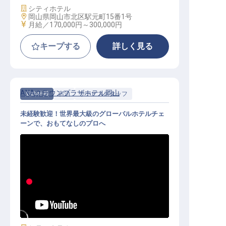
施設業態
シティホテル
勤務地
岡山県岡山市北区駅元町15番1号
給与
月給／170,000円～
300,000円
キープする
詳しく見る
ANAクラウンプラザホテル岡山
契約社員
宿泊
サービススタッフ
未経験歓迎！世界最大級のグローバルホテルチェ
ーンで、おもてなしのプロへ
宿泊サービススタッフ（月8～9日休
／家賃補助／賞与年2回／正社員登
用）