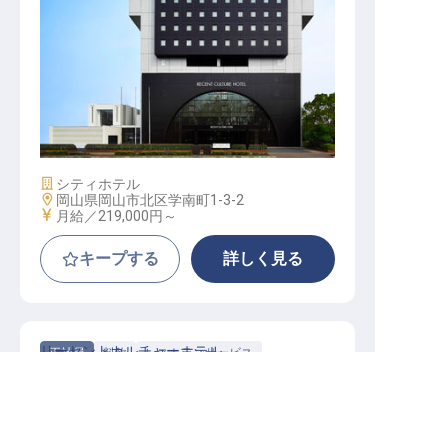
新規セールス / 正社員
施設業態
シティホテル
勤務地
岡山県岡山市北区学南町1-3-2
給与
月給／219,000円～
キープする
詳しく見る
リーセントカルチャーホテル
正社員
料飲
レストランサービス
転職サポートに申し込む
無料
シティホテルのレストランサービス募集！賞与年2
回、未経験OK！