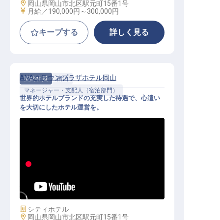
勤務地
岡山県岡山市北区駅元町15番1号
給与
月給／190,000円～
300,000円
キープする
詳しく見る
ANAクラウンプラザホテル岡山
契約社員
宿泊
マネージャー・支配人（宿泊部門）
世界的ホテルブランドの充実した待遇で、心遣い
を大切にしたホテル運営を。
宿泊マネージャー候補（正社員登用
制度／家賃補助／公休8～9日）
施設業態
シティホテル
勤務地
岡山県岡山市北区駅元町15番1号