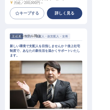
給与
月給／200,000円～
キープする
詳しく見る
スマイルホテル岡山
正社員
宿泊
支配人・副支配人・女将
新しい環境で支配人を目指しませんか？借上社宅
制度で、あなたの新生活を温かくサポートいたし
ます。
支配人候補