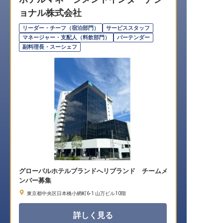
ョナル株式会社
転職サポートに申し込む
無料
リーダー・チーフ（宿泊部門）
サービススタッフ
マネージャー・支配人（料飲部門）
バーテンダー
採用をお考えの企業様へ
副料理長・スーシェフ
グローバルホテルブランドへリブランド チームメ
ンバー募集
東京都中央区日本橋小網町6-1 山万ビル10階
詳しく見る