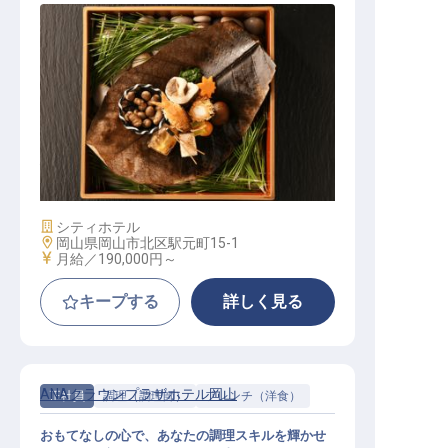
和食調理
施設業態
シティホテル
勤務地
岡山県岡山市北区駅元町15-1
給与
月給／190,000円～
キープする
詳しく見る
ANAクラウンプラザホテル岡山
正社員
調理（調理師）
フレンチ（洋食）
おもてなしの心で、あなたの調理スキルを輝かせ