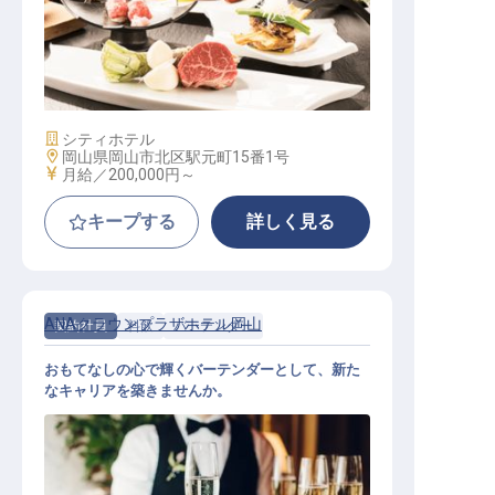
宴会サービス
施設業態
シティホテル
勤務地
岡山県岡山市北区駅元町15番1号
給与
月給／200,000円～
キープする
詳しく見る
ANAクラウンプラザホテル岡山
契約社員
料飲
バーテンダー
おもてなしの心で輝くバーテンダーとして、新た
なキャリアを築きませんか。