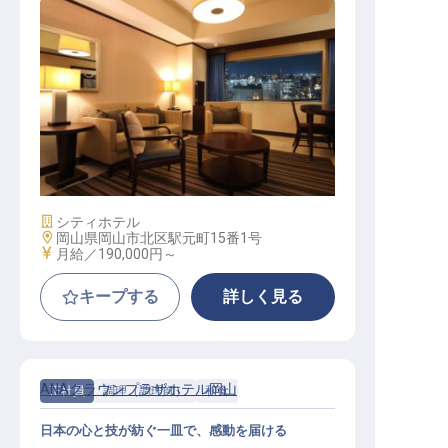
ゲストリレーション
施設業態
シティホテル
勤務地
岡山県岡山市北区駅元町15番1号
給与
月給／190,000円～
キープする
詳しく見る
ANAクラウンプラザホテル岡山
正社員
調理（調理師）
和食
日本の心と技が紡ぐ一皿で、感動を届ける