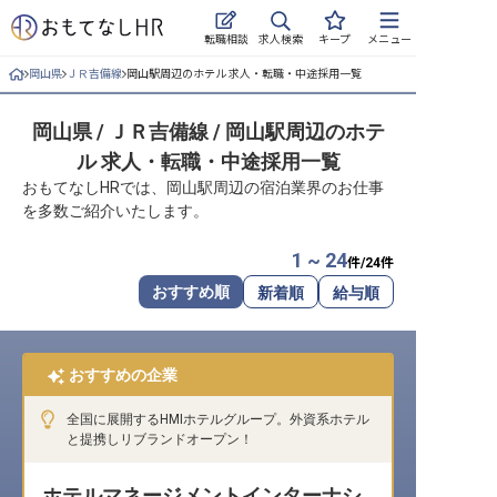
求人検索
転職相談
キープ
メニュー
岡山県
ＪＲ吉備線
岡山駅周辺のホテル 求人・転職・中途採用一覧
ログイン
岡山県 / ＪＲ吉備線 / 岡山駅周辺のホテ
求人・施設を探す
ル 求人・転職・中途採用一覧
キープした求人
おもてなしHRでは、岡山駅周辺の宿泊業界のお仕事
を多数ご紹介いたします。
就職・転職 合同説明会
1 ~ 24
件/
24
件
おもてなしHRについて
おすすめ順
新着順
給与順
ご利用の流れ
おすすめの企業
よくある質問
全国に展開するHMIホテルグループ。外資系ホテル
ホテル・宿泊業界情報コラム
と提携しリブランドオープン！
ホテルマネージメントインターナシ