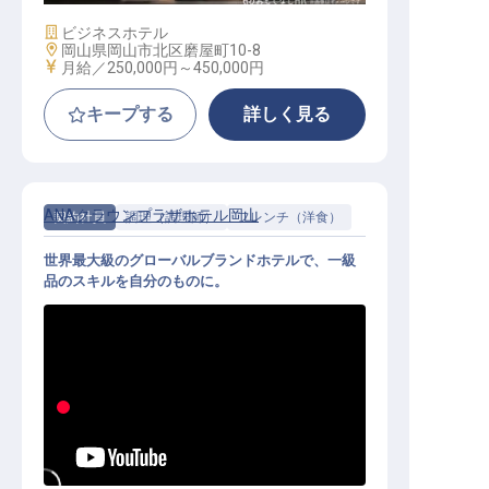
施設業態
ビジネスホテル
勤務地
岡山県岡山市北区磨屋町10-8
給与
月給／250,000円～
450,000円
キープする
詳しく見る
ANAクラウンプラザホテル岡山
契約社員
調理（調理師）
フレンチ（洋食）
世界最大級のグローバルブランドホテルで、一級
品のスキルを自分のものに。
洋食調理（月8～9日休み／家賃補助
／賞与年2回／正社員登用制度）