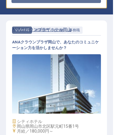
ANAクラウンプラザホテル岡山
契約社員
管理部門・その他
事務職
ANAクラウンプラザ岡山で、あなたのコミュニケ
ーション力を活かしませんか？
営業事務
施設業態
シティホテル
勤務地
岡山県岡山市北区駅元町15番1号
給与
月給／180,000円～