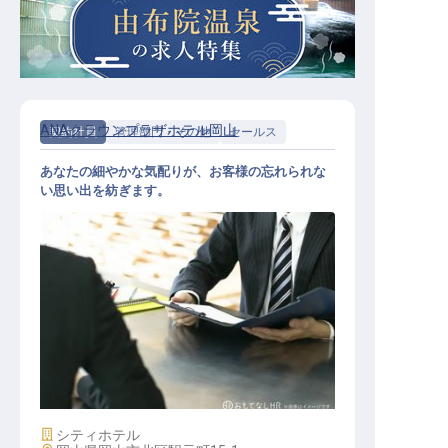
ANAクラウンプラザホテル岡山
契約社員
管理部門・その他
セールス
あなたの細やかな気配りが、お客様の忘れられな
い思い出を紡ぎます。
宴会予約
施設業態
シティホテル