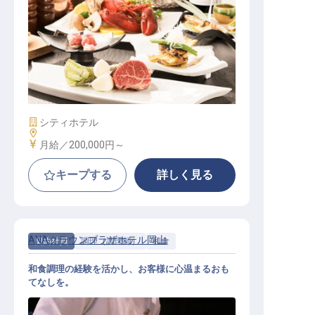
宴会・婚礼調理（洋食）
施設業態
シティホテル
勤務地
給与
月給／200,000円～
キープする
詳しく見る
ANAクラウンプラザホテル岡山
契約社員
調理（調理師）
和食
和食調理の経験を活かし、お客様に心温まるおも
てなしを。