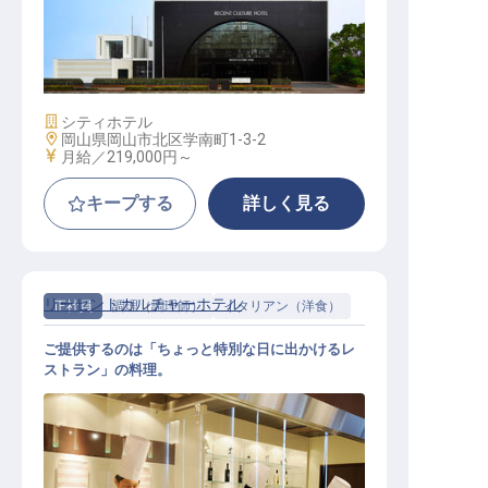
フロント / 正社員
施設業態
シティホテル
勤務地
岡山県岡山市北区学南町1-3-2
給与
月給／219,000円～
キープする
詳しく見る
リーセントカルチャーホテル
正社員
調理（調理師）
イタリアン（洋食）
ご提供するのは「ちょっと特別な日に出かけるレ
ストラン」の料理。