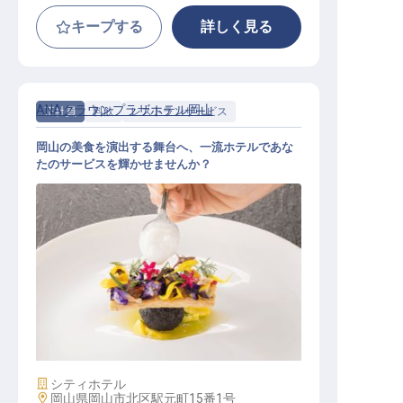
キープする
詳しく見る
ANAクラウンプラザホテル岡山
正社員
料飲
レストランサービス
岡山の美食を演出する舞台へ、一流ホテルであな
たのサービスを輝かせませんか？
レストランサービス
施設業態
シティホテル
勤務地
岡山県岡山市北区駅元町15番1号