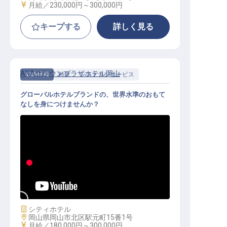
給与
月給／230,000円～
300,000円
キープする
詳しく見る
ANAクラウンプラザホテル岡山
契約社員
料飲
レストランサービス
グローバルホテルブランドの、世界水準のおもて
なしを身につけませんか？
レストランサービス（公休8～9日／
家賃補助／正社員登用／賞与年2回
）
施設業態
シティホテル
勤務地
岡山県岡山市北区駅元町15番1号
給与
月給／180,000円～
300,000円