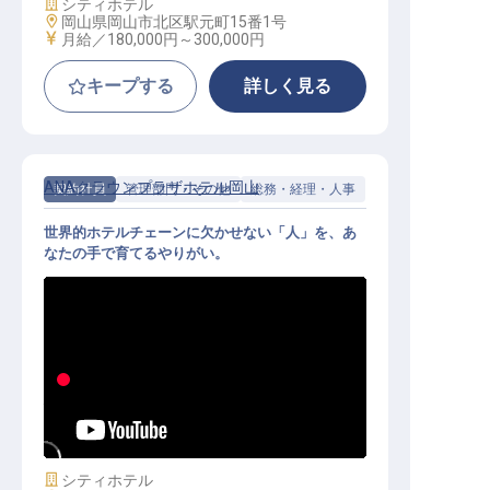
施設業態
シティホテル
勤務地
岡山県岡山市北区駅元町15番1号
給与
月給／180,000円～
300,000円
キープする
詳しく見る
ANAクラウンプラザホテル岡山
契約社員
管理部門・その他
総務・経理・人事
世界的ホテルチェーンに欠かせない「人」を、あ
なたの手で育てるやりがい。
人材開発スタッフ（正社員登用／公
休8～9日／家賃補助／福利厚生充実
）
施設業態
シティホテル