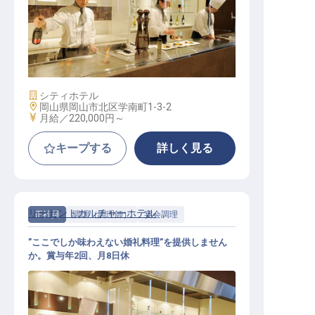
イタリアン（洋食） / 正社員
施設業態
シティホテル
勤務地
岡山県岡山市北区学南町1-3-2
給与
月給／220,000円～
キープする
詳しく見る
リーセントカルチャーホテル
正社員
調理（調理師）
宴会調理
”ここでしか味わえない婚礼料理”を提供しません
か。賞与年2回、月8日休