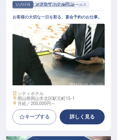
ANAクラウンプラザホテル岡山
契約社員
管理部門・その他
セールス
お客様の大切な一日を彩る、宴会予約のお仕事。
宴会予約
施設業態
シティホテル
勤務地
岡山県岡山市北区駅元町15-1
給与
月給／200,000円～
キープする
詳しく見る