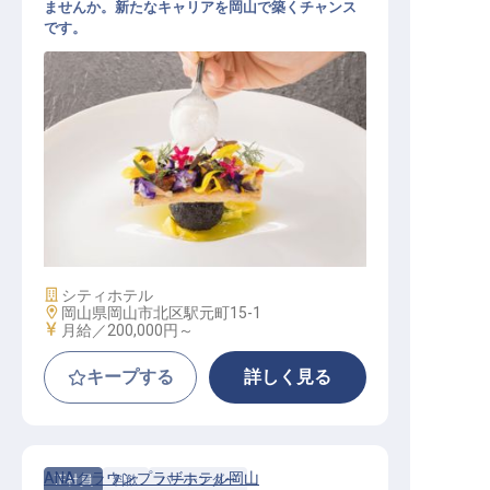
ませんか。新たなキャリアを岡山で築くチャンス
です。
洋食調理
施設業態
シティホテル
勤務地
岡山県岡山市北区駅元町15-1
給与
月給／200,000円～
キープする
詳しく見る
ANAクラウンプラザホテル岡山
正社員
料飲
バーテンダー