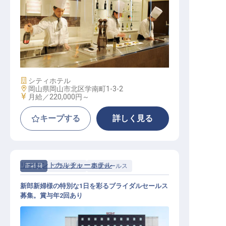
宴会調理 / 正社員
施設業態
シティホテル
勤務地
岡山県岡山市北区学南町1-3-2
給与
月給／220,000円～
キープする
詳しく見る
リーセントカルチャーホテル
正社員
ブライダル
新規セールス
新郎新婦様の特別な1日を彩るブライダルセールス
募集。賞与年2回あり