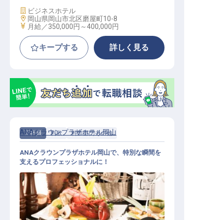
施設業態
ビジネスホテル
勤務地
岡山県岡山市北区磨屋町10-8
給与
月給／350,000円～
400,000円
キープする
詳しく見る
ANAクラウンプラザホテル岡山
正社員
料飲
料飲部門その他
ANAクラウンプラザホテル岡山で、特別な瞬間を
支えるプロフェッショナルに！