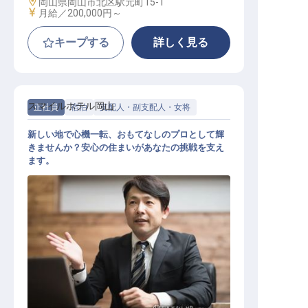
勤務地
岡山県岡山市北区駅元町15-1
給与
月給／200,000円～
キープする
詳しく見る
スマイルホテル岡山
正社員
宿泊
支配人・副支配人・女将
新しい地で心機一転、おもてなしのプロとして輝
きませんか？安心の住まいがあなたの挑戦を支え
ます。
ホテル副支配人・マネージャー候補