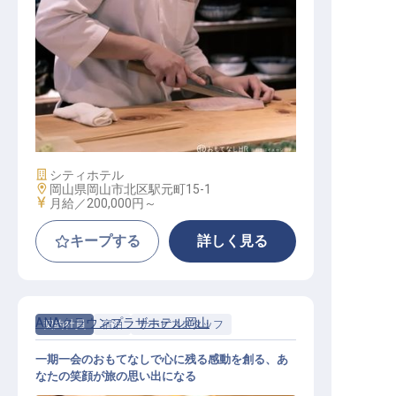
和食調理（宴会メイン厨房）
施設業態
シティホテル
勤務地
岡山県岡山市北区駅元町15-1
給与
月給／200,000円～
キープする
詳しく見る
ANAクラウンプラザホテル岡山
契約社員
宿泊
サービススタッフ
一期一会のおもてなしで心に残る感動を創る、あ
なたの笑顔が旅の思い出になる