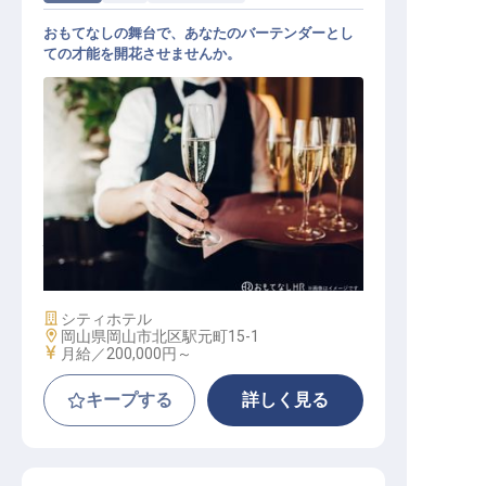
おもてなしの舞台で、あなたのバーテンダーとし
ての才能を開花させませんか。
バーテンダー
施設業態
シティホテル
勤務地
岡山県岡山市北区駅元町15-1
給与
月給／200,000円～
キープする
詳しく見る